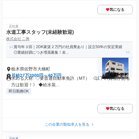
気になる
正社員
水道工事スタッフ(未経験歓迎)
株式会社 二興
賞与年３回｜2DK家賃２万円の社員寮あり｜設立50年の安定実績
◎業績好調につき増員募集！未...
栃木県佐野市大橋町
月給27万2000円～40万円
求める人材: ◇要普通自動車免許（MT） 《以下の資格がある
方は歓迎！》 ◆給水装...
即日勤務OK
気になる
この企業の類似求人を見る
正社員