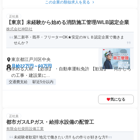
この企業の類似求人を見る
正社員
【東京】未経験から始める消防施工管理/WLB認定企業
株式会社神防社
第二新卒・既卒・フリーターOK★安定のＷＬＢ認定企業で働きま
せんか？
東京都江戸川区中央
月給22万円～60万円
求める人材: 【必須】 ・自動車運転免許 【歓迎】 ・何かしら
の工事・建設業に...
交通費支給
駅近5分以内
気になる
正社員
都市ガス/LPガス・給排水設備の配管工
有限会社柴田設備工業
未経験者歓迎!! 地元で働きたい方!! もの作りが好きな方!!