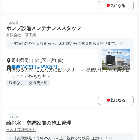
気になる
正社員
ポンプ設備メンテナンススタッフ
有限会社一宮工業
地域の水を守る技術者へ。未経験から国家資格も目指せます。
岡山県岡山市北区一宮山崎
年俸360万円～650万円
求める人材: こんな方にピッタリ！ ✓ 機械いじりや工具を使
うことが好きな方 ✓...
残業なし
交通費支給
気になる
正社員
給排水・空調設備の施工管理
三和工業株式会社
未経験歓迎！月給25万～＆土日祝休みで残業ほぼ無し！