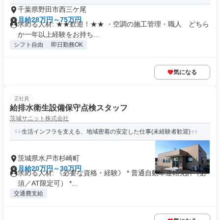
千葉県野田市西三ケ尾
月給28万円～75万円
求める人材: ★★歓迎！★★ ・空調の施工管理・職人 どちら
か一年以上経験をお持ち...
シフト自由
即日勤務OK
気になる
正社員
給排水衛生設備保守点検スタッフ
茨城サニット株式会社
生活インフラを支える、地域密着の安定した仕事(未経験者歓迎)
茨城県水戸市杉崎町
月給20万円～30万円
求める人材: 《必要な資格・経験》 * 普通自動車運転免許（必
須／AT限定可） *...
交通費支給