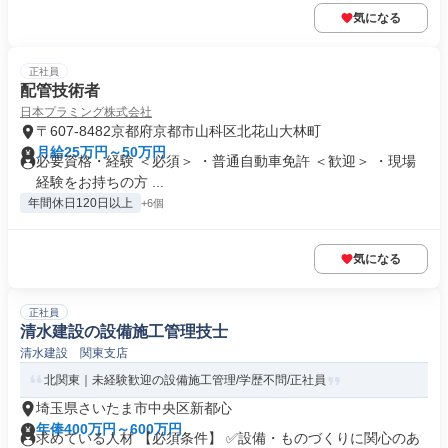
気になる
正社員
配管技術者
日本プラミング株式会社
〒607-8482京都府京都市山科区北花山大林町
月給25万円～50万円
必要資格・経験 ＜必須＞ ・普通自動車免許 ＜歓迎＞ ・現場
経験をお持ちの方 ...
年間休日120日以上
+6個
気になる
正社員
清水建設の設備施工管理技士
清水建設 関東支店
北関東｜未経験歓迎の設備施工管理/学歴不問/正社員
埼玉県さいたま市中央区新都心
年俸400万円～600万円
求めている人材 【必須条件】 ✅設備・ものづくりに関心のあ