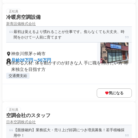
正社員
冷暖房空調設備
新青設備株式会社
最初は覚えるより慣れることが仕事です。焦らなくても大丈夫、時
間をかけて一人前に育てます
神奈川県茅ヶ崎市
月給28万円～50万円
求める人材: 体を動かすのが好きな人 手に職を付けたい方 将
来独立を目指す方
交通費支給
気になる
正社員
空調会社のスタッフ
日本空調株式会社
【面接確約】業務拡大・売り上げ好調につき増員募集！若手積極採
用中！