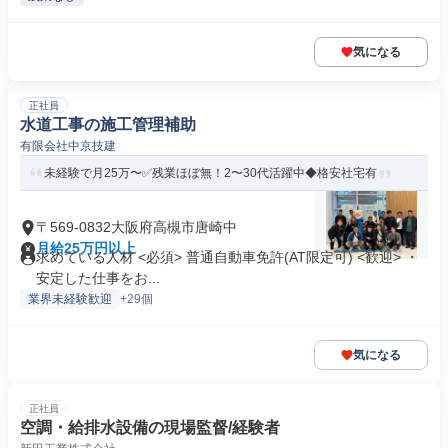
気になる
正社員
水道工事の施工管理補助
有限会社中京技建
未経験で月25万〜✅残業ほぼ無！2〜30代活躍中◆格安社宅有
〒569-0832大阪府高槻市唐崎中
月給25万円以上
求めている人材 <必須> 普通自動車免許(AT限定可) <歓迎> ・
安定した仕事をお...
業界未経験歓迎
+29個
気になる
正社員
空調・給排水設備の現場監督/経験者