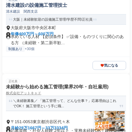
清水建設の設備施工管理技士
清水建設 関西支店
大阪｜未経験歓迎の設備施工管理/学歴不問/正社員
大阪府大阪市中央区本町
年俸400万円～600万円
求めている人材 【必須条件】 ✅設備・ものづくりに関心のあ
る方 （未経験・第二新卒歓...
制服あり
+30個
気になる
正社員
未経験から始める施工管理(業界20年・自社雇用)
株式会社アットキャド
＼未経験募集／ 「施工管理って、どんな仕事？」応募理由はこれ
でOK！ 施工管理という手に職...
〒151-0053東京都渋谷区代々木
月給29万1667円～33万3334円
応募資格 ・社会人経験 2年以上 ・実務未経験OK！建設業界の