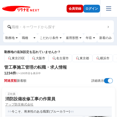
会員登録
ログイン
職種・キーワードから探す
勤務地
職種
こだわり条件
雇用形態
年収
新着のみ
勤務地の追加設定を忘れていませんか？
東京23区
大阪市
名古屋市
東京都
横浜市
管工事施工管理の転職・求人情報
1234
件
1
〜
100
件目を表示中
関連度順
新着順
詳細表示
正社員
消防設備改修工事の作業員
アップ防災株式会社
今こそ、将来性のある職業(ブルーカラー)