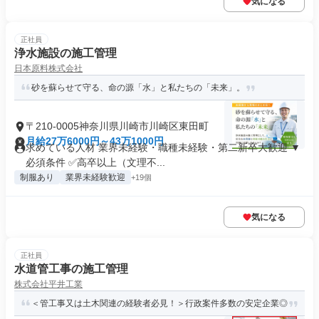
気になる
正社員
浄水施設の施工管理
日本原料株式会社
砂を蘇らせて守る、命の源「水」と私たちの「未来」。
〒210-0005神奈川県川崎市川崎区東田町
月給27万6000円～43万1000円
求めている人材 業界未経験・職種未経験・第二新卒大歓迎 ▼
必須条件 ✅高卒以上（文理不...
制服あり
業界未経験歓迎
+19個
気になる
正社員
水道管工事の施工管理
株式会社平井工業
＜管工事又は土木関連の経験者必見！＞行政案件多数の安定企業◎