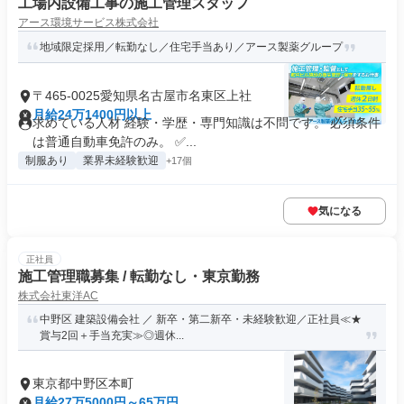
工場内設備工事の施工管理スタッフ
アース環境サービス株式会社
地域限定採用／転勤なし／住宅手当あり／アース製薬グループ
〒465-0025愛知県名古屋市名東区上社
月給24万1400円以上
求めている人材 経験・学歴・専門知識は不問です。 必須条件
は普通自動車免許のみ。 ✅...
制服あり
業界未経験歓迎
+17個
気になる
正社員
施工管理職募集 / 転勤なし・東京勤務
株式会社東洋AC
中野区 建築設備会社 ／ 新卒・第二新卒・未経験歓迎／正社員≪★
賞与2回＋手当充実≫◎週休...
東京都中野区本町
月給27万5000円～65万円