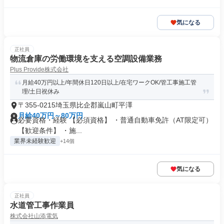
気になる
正社員
物流倉庫の労働環境を支える空調設備業務
Plus Provide株式会社
月給40万円以上/年間休日120日以上/在宅ワークOK/管工事施工管
理/土日祝休み
〒355-0215埼玉県比企郡嵐山町平澤
月給40万円～80万円
必要資格・経験 【必須資格】 ・普通自動車免許（AT限定可）
【歓迎条件】 ・施...
業界未経験歓迎
+14個
気になる
正社員
水道管工事作業員
株式会社山添電気