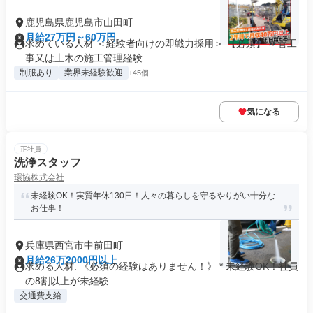
鹿児島県鹿児島市山田町
月給27万円～60万円
求めている人材 ＜経験者向けの即戦力採用＞ 【必須】 ⏩管工
事又は土木の施工管理経験...
制服あり
業界未経験歓迎
+45個
気になる
正社員
洗浄スタッフ
環協株式会社
未経験OK！実質年休130日！人々の暮らしを守るやりがい十分な
お仕事！
兵庫県西宮市中前田町
月給26万2000円以上
求める人材: 《必須の経験はありません！》 * 未経験OK！社員
の8割以上が未経験...
交通費支給