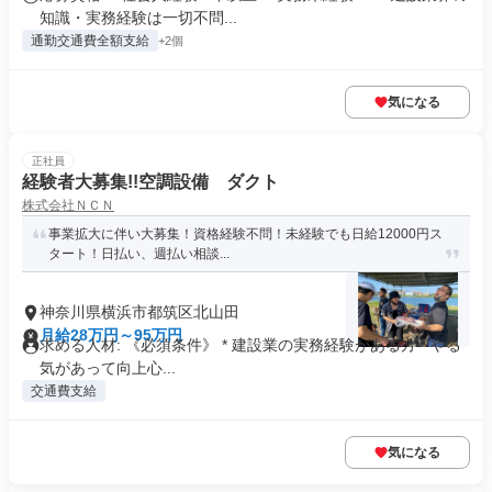
知識・実務経験は一切不問...
通勤交通費全額支給
+2個
気になる
正社員
経験者大募集!!空調設備 ダクト
株式会社ＮＣＮ
事業拡大に伴い大募集！資格経験不問！未経験でも日給12000円ス
タート！日払い、週払い相談...
神奈川県横浜市都筑区北山田
月給28万円～95万円
求める人材: 《必須条件》 * 建設業の実務経験がある方 * やる
気があって向上心...
交通費支給
気になる