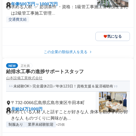
年俸500万円～1000万円
求める人材: ✅ 必須条件 ・資格：1級管工事施工管理技士また
は2級管工事施工管理...
交通費支給
気になる
この企業の類似求人を見る
NEW
正社員
給排水工事の進捗サポートスタッフ
山本設備工業株式会社
未経験OK✨完全週休2日✅年休123日！資格支援＆返済補助有
〒732-0066広島県広島市東区牛田本町
月給24万1000円
求めている人材 人と話すことが好きな人 身体を動かすのが好
きな人 ものづくりに興味があ...
制服あり
業界未経験歓迎
+25個