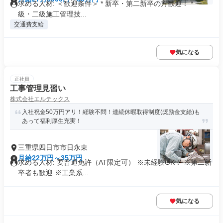
求める人材: ＜歓迎条件＞ * 新卒・第二新卒の方歓迎！ * 一
級・二級施工管理技...
交通費支給
気になる
正社員
工事管理見習い
株式会社エルテックス
入社祝金50万円アリ！経験不問！連続休暇取得制度(奨励金支給)も
あって福利厚生充実！
三重県四日市市日永東
月給22万円～35万円
求める人材: 要普通免許（AT限定可） ※未経験OK！ ※第二新
卒者も歓迎 ※工業系...
気になる