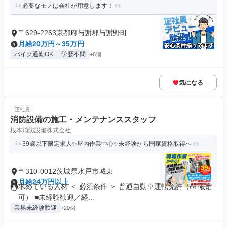
必要なモノは会社が用意します！
〒629-2263京都府与謝郡与謝野町
月給20万円～35万円
バイク通勤OK
学歴不問
+6個
気になる
正社員
消防設備の施工・メンテナンススタッフ
根本消防設備株式会社
39歳以下限定求人✨屋内作業中心✨未経験から国家資格取得へ
〒310-0012茨城県水戸市城東
月給24万円以上
求めている人材 ＜ 必須条件 ＞ 普通自動車運転免許（AT限定
可） ■未経験歓迎／経...
業界未経験歓迎
+20個