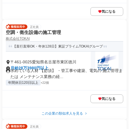
気になる
正社員
空調・衛生設備の施工管理
株式会社TOKAI
【直行直帰OK・年休128日】東証プライムTOKAIグループ
〒461-0025愛知県名古屋市東区徳川
月給28万3980円以上
求めている人材 【必須】 ・管工事や建築、電気の 施工管理ま
たは メンテナンス業務の経...
年間休日120日以上
+22個
気になる
この企業の類似求人を見る
正社員