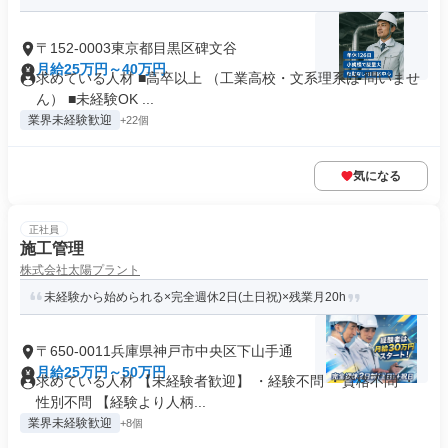
〒152-0003東京都目黒区碑文谷
月給25万円～40万円
求めている人材 ■高卒以上 （工業高校・文系理系は 問いませ
ん） ■未経験OK ...
業界未経験歓迎
+22個
気になる
正社員
施工管理
株式会社太陽プラント
未経験から始められる×完全週休2日(土日祝)×残業月20h
〒650-0011兵庫県神戸市中央区下山手通
月給25万円～50万円
求めている人材 【未経験者歓迎】 ・経験不問 ・資格不問 ・
性別不問 【経験より人柄...
業界未経験歓迎
+8個