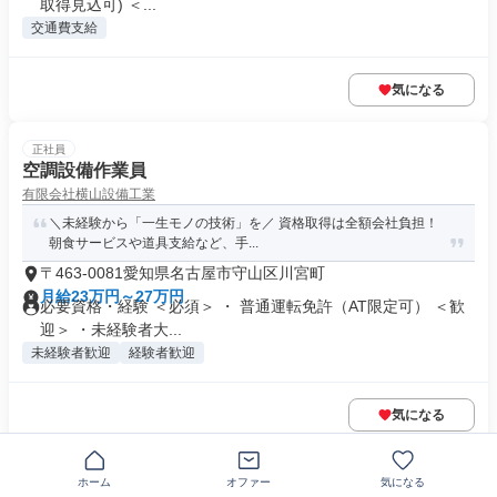
取得見込可) ＜...
交通費支給
気になる
正社員
空調設備作業員
有限会社横山設備工業
＼未経験から「一生モノの技術」を／ 資格取得は全額会社負担！
朝食サービスや道具支給など、手...
〒463-0081愛知県名古屋市守山区川宮町
月給23万円～27万円
必要資格・経験 ＜必須＞ ・ 普通運転免許（AT限定可） ＜歓
迎＞ ・未経験者大...
未経験者歓迎
経験者歓迎
気になる
正社員
ホーム
オファー
気になる
ガス配管工事の施工管理