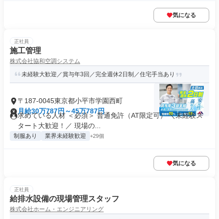
気になる
正社員
施工管理
株式会社協和空調システム
未経験大歓迎／賞与年3回／完全週休2日制／住宅手当あり
〒187-0045東京都小平市学園西町
月給30万787円～45万787円
求めている人材 ＜必須＞ 普通免許（AT限定可） ＼未経験ス
タート大歓迎！／ 現場の...
制服あり
業界未経験歓迎
+29個
気になる
正社員
給排水設備の現場管理スタッフ
株式会社ホーム・エンジニアリング