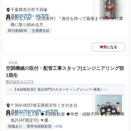
千葉県市川市下貝塚
月給25万円～45万円
求める人材: 《必須条件》 * 責任を持って最後まで前向きに業
務に取り組める方 ...
即日勤務OK
交通費支給
気になる
正社員
空調機械の取付・配管工事スタッフ|エンジニアリング部
1期生
株式会社エコプラ
【未経験歓迎】新設部門のスターティングメンバー募集✨
〒359-0037埼玉県所沢市くすのき台
月給33万8700円～40万円
求めている人材 ◆未経験歓迎 ◆学歴・経験不問 ◆普通自動車
免許(AT限定可) ▼優...
制服あり
業界未経験歓迎
+33個