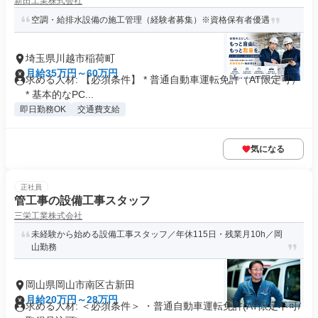
新田工業株式会社
空調・給排水設備の施工管理（経験者募集）※資格保有者優遇
埼玉県川越市稲荷町
月給35万円～60万円
求める人材: 【必須条件】 * 普通自動車運転免許（AT限定可）
* 基本的なPC...
即日勤務OK
交通費支給
気になる
正社員
管工事の設備工事スタッフ
三栄工業株式会社
未経験から始める設備工事スタッフ／年休115日・残業月10h／岡
山勤務
岡山県岡山市南区古新田
月給20万円～28万円
求める人材: ＜必須条件＞ ・普通自動車運転免許(AT限定不可/