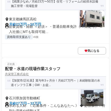
【残業少なめ／月給23万〜50万】住宅・リフォームの給排水設備
施工管理・現場監督
東京都練馬区高松
月給23万円～50万円
必要資格・経験 ＜必須＞ ・普通自動車免許（AT限定可） ※
入社後にMTも取得可能...
資格取得支援あり
+6個
気になる
正社員
配管・水道の現場作業スタッフ
共栄管工株式会社
【加賀市/正社員】賞与年3ヶ月分！月給27万円～｜未経験歓迎の水
道インフラ工事｜GW・お盆...
石川県加賀市動橋町
月給27万円～32万円
求める人材: 《 応募条件・こんなあなたへ 》 ◆ 必須条件：特
別な資格や経験は不...