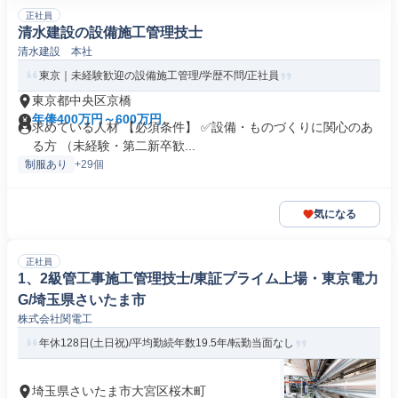
正社員
清水建設の設備施工管理技士
清水建設 本社
東京｜未経験歓迎の設備施工管理/学歴不問/正社員
東京都中央区京橋
年俸400万円～600万円
求めている人材 【必須条件】 ✅設備・ものづくりに関心のあ
る方 （未経験・第二新卒歓...
制服あり
+29個
気になる
正社員
1、2級管工事施工管理技士/東証プライム上場・東京電力
G/埼玉県さいたま市
株式会社関電工
年休128日(土日祝)/平均勤続年数19.5年/転勤当面なし
埼玉県さいたま市大宮区桜木町