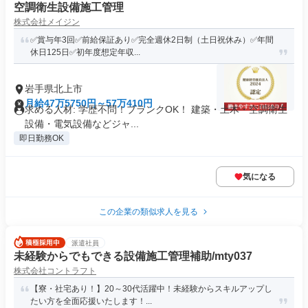
空調衛生設備施工管理
株式会社メイジン
✅賞与年3回✅前給保証あり✅完全週休2日制（土日祝休み）✅年間
休日125日✅初年度想定年収...
岩手県北上市
月給47万5750円～57万410円
求める人材: 学歴不問！ブランクOK！ 建築・土木・空調衛生
設備・電気設備などジャ...
即日勤務OK
気になる
この企業の類似求人を見る
派遣社員
未経験からでもできる設備施工管理補助/mty037
株式会社コントラフト
【寮・社宅あり！】20～30代活躍中！未経験からスキルアップし
たい方を全面応援いたします！...