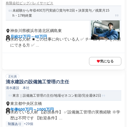
有限会社ビッグバレイサービス
未経験から年収400万円実績◎賞与年2回＋決算賞与／残業月15
h・17時終業
神奈川県横浜市港北区綱島東
月給22万円～40万円
求める人材: ■ この仕事に向いている人 ✅ チームワークを大切
にできる方 ✅ ...
気になる
正社員
清水建設の設備施工管理の主任
清水建設 本社
東京｜設備施工管理の主任/地場ゼネコン歓迎/完全週休2日
東京都中央区京橋
年俸600万円～1000万円
求めている人材 【必須条件】 ✅設備施工管理の実務経験 ※学
歴は不問です 【歓迎条件】...
制服あり
+29個