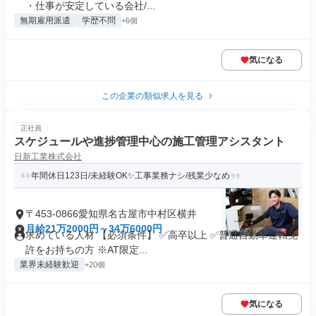
・仕事が安定している会社/...
無期雇用派遣
学歴不問
+6個
気になる
この企業の類似求人を見る
正社員
スケジュールや進捗管理中心の施工管理アシスタント
日新工業株式会社
年間休日123日/未経験OK✨工事業務ナシ/残業少なめ
〒453-0866愛知県名古屋市中村区横井
月給21万2000円～34万6000円
求めている人材 【必須条件】 ✅高卒以上 ✅普通自動車運転免
許をお持ちの方 ※AT限定...
業界未経験歓迎
+20個
気になる