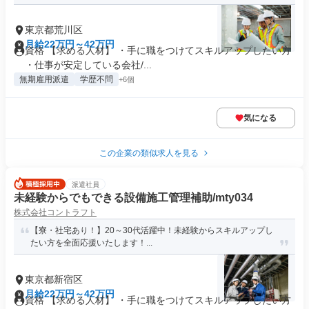
東京都荒川区
月給22万円～42万円
資格 【求める人材】 ・手に職をつけてスキルアップしたい方
・仕事が安定している会社/...
無期雇用派遣
学歴不問
+6個
気になる
この企業の類似求人を見る
派遣社員
未経験からでもできる設備施工管理補助/mty034
株式会社コントラフト
【寮・社宅あり！】20～30代活躍中！未経験からスキルアップし
たい方を全面応援いたします！...
東京都新宿区
月給22万円～42万円
資格 【求める人材】 ・手に職をつけてスキルアップしたい方