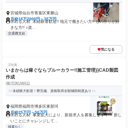
宮城県仙台市青葉区東勝山
月給18万2000円～35万円
求める人材: 未経験者歓迎!! 地元で働きたい方!! もの作りが好
きな方!! ○資...
交通費支給
気になる
正社員
いまからは稼ぐならブルーカラー!!施工管理}}CAD製図
作成
(株)TOKUWA11
未経験大歓迎！寮完備、資格取得全額補助制度あり
福岡県福岡市博多区東那珂
月給25万円～50万円
求める人材: 事業拡大により、新規求人を募集します！ 「新し
いことにチャレンジして...
残業なし