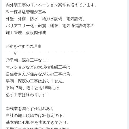
内外装工事のリノベーション案件も増えています。

※一棟常駐管理が基本

外壁、外構、防水、給排水設備、電気設備、

バリアフリー化、耐震、建替、電気通信設備等の

施工管理、仮設図作成

✅働きやすさの理由

￣￣V￣￣￣￣￣￣￣￣￣￣￣￣￣￣￣￣￣

◎早朝・深夜工事なし！

マンションなどの大規模修繕工事は

居住者さんが住みながらの工事の為、

早朝・深夜の工事はありません。

平均17時、遅くとも18時には

必ず工事は終わります！

◎残業を減らす仕組みあり

当社の施工現場では36協定の下、

基本的に4週8休を実現できており、
