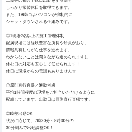
工期等の都合で休日出勤をする際も

しっかり振替休日を取得できます。

また、19時にはパソコンが強制的に

シャットダウンされる仕組みです。

◎1現場2名以上の施工管理体制

配属現場には経験豊富な所長や所員がおり、

情報共有しながら仕事を進めます。

わからないことは聞きながら進められますし

休む日の対応も安心して任せられます！

休日に現場からの電話もありません☆

◎原則直行直帰／通勤考慮

平均1時間程度の現場をご担当いただけるように

配慮しています。出勤日は原則直行直帰です。

◎時差出勤OK

状況に応じて、7時30分～8時30分の

30分刻みで出勤調整OK！
