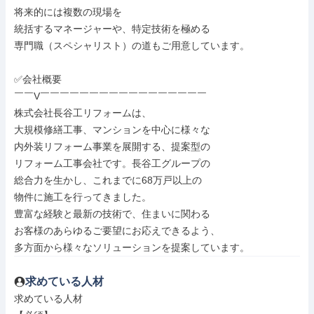
将来的には複数の現場を

統括するマネージャーや、特定技術を極める

専門職（スペシャリスト）の道もご用意しています。

✅会社概要

￣￣V￣￣￣￣￣￣￣￣￣￣￣￣￣￣￣￣￣

株式会社長谷工リフォームは、

大規模修繕工事、マンションを中心に様々な

内外装リフォーム事業を展開する、提案型の

リフォーム工事会社です。長谷工グループの

総合力を生かし、これまでに68万戸以上の

物件に施工を行ってきました。

豊富な経験と最新の技術で、住まいに関わる

お客様のあらゆるご要望にお応えできるよう、

多方面から様々なソリューションを提案しています。
求めている人材
求めている人材
