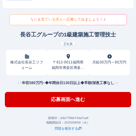
いま見ている求人へ応募してみましょう！
長谷工グループの1級建築施工管理技士
正社員
株式会社長谷工リフ
〒812-0011福岡県
月給30万円～60万円
ォーム
福岡市博多区博多駅
前
年収580万円~◆年間休日130日以上◆早朝/深夜工事なし
応募画面へ進む
原稿ID：
d3b7766b74dd7adf
掲載開始日：
2025/09/09（火）
問題を報告する