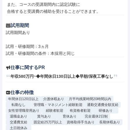
 また、コースの受講期間内に認定試験に

 合格すると受講費の補助を受けることができます。
試用期間
試用期間あり

試用・研修期間：3ヵ月

仕事に関するPR
年収580万円~◆年間休日130日以上◆早朝/深夜工事なし
仕事の特徴
年間休日120日以上
介護休暇あり
月平均残業時間20時間以内
転勤なし
管理職・マネジメント経験歓迎
通勤交通費全額支給
女性管理職登用あり
経験者歓迎
有資格者歓迎
研修あり
退職金あり
賞与あり
育休あり
完全週休2日制
交通費支給
固定給25万円以上
資格取得手当あり
長期休暇あり
土日祝休み