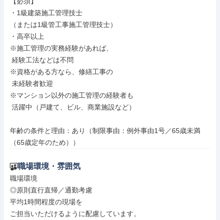
【必須】

・1級建築施工管理技士

（または1級管工事施工管理技士）

・高卒以上

※施工管理の実務経験があれば、

 経験工法などは不問

※資格がある方なら、修繕工事の

 未経験者歓迎

※マンション以外の施工管理の経験者も

 活躍中（戸建て、ビル、商業施設など）

年齢の条件と理由：あり（制限事由：例外事由1号／65歳未満
（65歳定年のため））
職場環境・雰囲気
職場環境

◎原則直行直帰／通勤考慮

平均1時間程度の現場を

ご担当いただけるように配慮しています。
