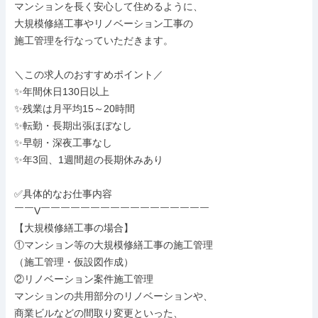
マンションを長く安心して住めるように、

大規模修繕工事やリノベーション工事の

施工管理を行なっていただきます。

＼この求人のおすすめポイント／

✨年間休日130日以上

✨残業は月平均15～20時間

✨転勤・長期出張ほぼなし

✨早朝・深夜工事なし

✨年3回、1週間超の長期休みあり

✅具体的なお仕事内容

￣￣V￣￣￣￣￣￣￣￣￣￣￣￣￣￣￣￣￣

【大規模修繕工事の場合】

①マンション等の大規模修繕工事の施工管理

（施工管理・仮設図作成）

②リノベーション案件施工管理

マンションの共用部分のリノベーションや、

商業ビルなどの間取り変更といった、
