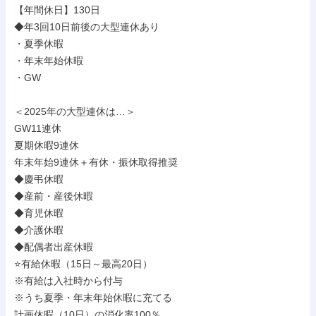
【年間休日】130日

◆年3回10日前後の大型連休あり

・夏季休暇

・年末年始休暇

・GW

＜2025年の大型連休は…＞

GW11連休

夏期休暇9連休

年末年始9連休＋有休・振休取得推奨

◆慶弔休暇

◆産前・産後休暇

◆育児休暇

◆介護休暇

◆配偶者出産休暇

⭐有給休暇（15日～最高20日）

※有給は入社時から付与

※うち夏季・年末年始休暇に充てる

計画休暇（10日）の消化率100％