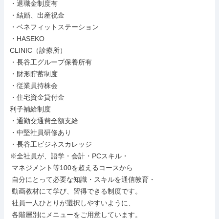
・退職金制度有

・結婚、出産祝金

・ベネフィットステーション

・HASEKO

CLINIC（診療所）

・長谷工グループ保養所有

・財形貯蓄制度

・従業員持株会

・住宅資金貸付金

利子補給制度

・通勤交通費全額支給

・中堅社員研修あり

・長谷工ビジネスカレッジ

※全社員が、語学・会計・PCスキル・

 マネジメント等100を超えるコースから

 自分にとって必要な知識・スキルを通信教育・

 動画教材にて学び、習得できる制度です。

 社員一人ひとりが選択しやすいように、

 各階層別にメニューをご用意しています。
