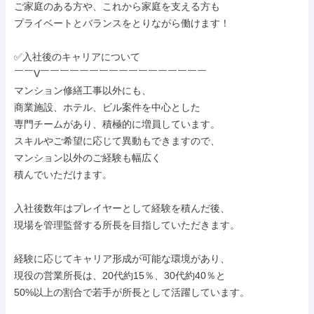
ご家庭のある方や、これから家庭を支える方も

プライベートとバランスをとりながら働けます！

✅入社後のキャリアについて

￣￣V￣￣￣￣￣￣￣￣￣￣￣￣￣￣￣￣￣

マンション修繕工事以外にも、

商業施設、ホテル、ビル案件を中心とした

専門チームがあり、積極的に増員しています。

スキルやご希望に応じて異動もできますので、

マンション以外のご経験も幅広く

積んでいただけます。

入社後数年はプレイヤーとして経験を積んだ後、

現場を管理監督する所長を目指していただきます。

経験に応じてキャリア形成が可能な環境があり、

現役の営業所長は、20代約15％、30代約40％と

50%以上の割合で若手が所長として活躍しています。
