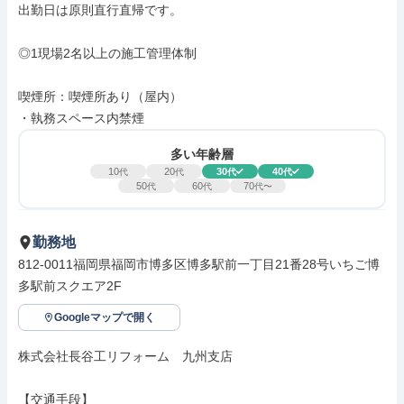
出勤日は原則直行直帰です。

◎1現場2名以上の施工管理体制

喫煙所：喫煙所あり（屋内）

・執務スペース内禁煙
多い年齢層
10
20
30
40
代
代
代
代
50
60
70
代
代
代〜
勤務地
812-0011福岡県福岡市博多区博多駅前一丁目21番28号いちご博
多駅前スクエア2F
Googleマップで開く
株式会社長谷工リフォーム　九州支店

【交通手段】
