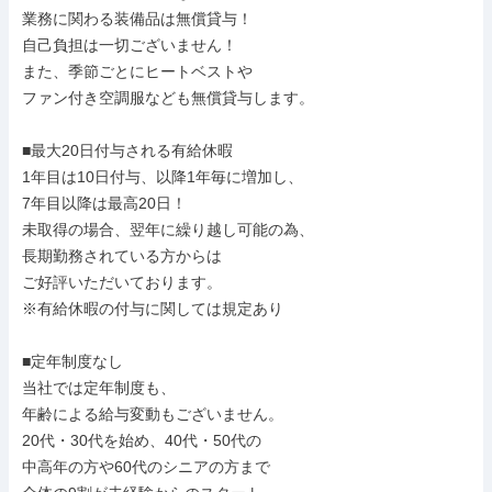
業務に関わる装備品は無償貸与！

自己負担は一切ございません！

また、季節ごとにヒートベストや

ファン付き空調服なども無償貸与します。

■最大20日付与される有給休暇

1年目は10日付与、以降1年毎に増加し、

7年目以降は最高20日！

未取得の場合、翌年に繰り越し可能の為、

長期勤務されている方からは

ご好評いただいております。

※有給休暇の付与に関しては規定あり

■定年制度なし

当社では定年制度も、

年齢による給与変動もございません。

20代・30代を始め、40代・50代の

中高年の方や60代のシニアの方まで
