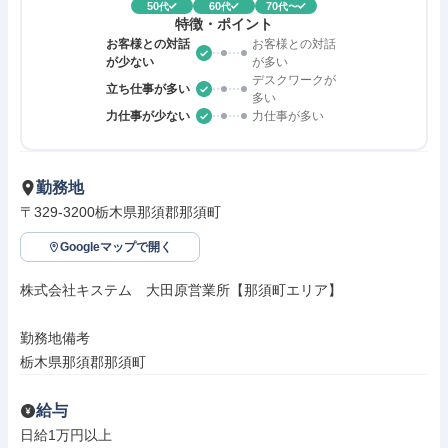
50
60
70
代
代
代〜
特徴・ポイント
お客様との対話
お客様との対話
が少ない
が多い
デスクワークが
立ち仕事が多い
多い
力仕事が少ない
力仕事が多い
勤務地
〒329-3200栃木県那須郡那須町
Googleマップで開く
株式会社キステム　大田原営業所【那須町エリア】

勤務地備考

栃木県那須郡那須町
給与
日給1万円以上
