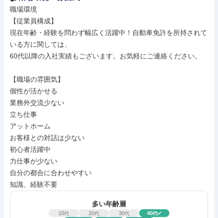
職場環境

【従業員構成】

現在年齢・経験を問わず幅広く活躍中！自動車免許を所持されて
いる方に関しては、

60代以降の入社実績もございます。お気軽にご連絡ください。

【職場の雰囲気】

個性が活かせる

業務外交流少ない

立ち仕事

アットホーム

お客様との対話は少ない

初心者活躍中

力仕事が少ない

自分の都合に合わせやすい

知識、経験不要
多い年齢層
10
20
30
40
代
代
代
代