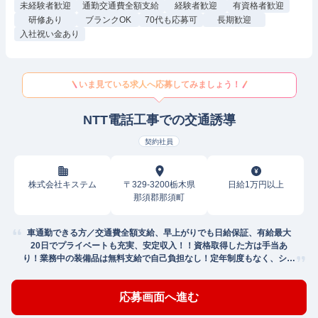
未経験者歓迎
通勤交通費全額支給
経験者歓迎
有資格者歓迎
研修あり
ブランクOK
70代も応募可
長期歓迎
入社祝い金あり
いま見ている求人へ応募してみましょう！
NTT電話工事での交通誘導
契約社員
株式会社キステム
〒329-3200栃木県
日給1万円以上
那須郡那須町
車通勤できる方／交通費全額支給、早上がりでも日給保証、有給最大
20日でプライベートも充実、安定収入！！資格取得した方は手当あ
り！業務中の装備品は無料支給で自己負担なし！定年制度もなく、シニ
アの方も活躍中！9割の方が、未経験入社から活躍していて、どなたで
も安心して働ける環境です！大手上場企業のグループで、仕事もプライ
応募画面へ進む
ベートも安定を実現したい方は、まずは一度ご応募ください！出張面接
も相談可能！