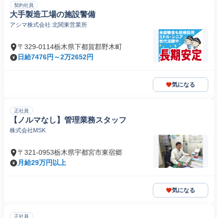
契約社員
大手製造工場の施設警備
アシマ株式会社 北関東営業所
〒329-0114栃木県下都賀郡野木町
日給7476円～2万2652円
気になる
正社員
【ノルマなし】管理業務スタッフ
株式会社MSK
〒321-0953栃木県宇都宮市東宿郷
月給29万円以上
気になる
正社員