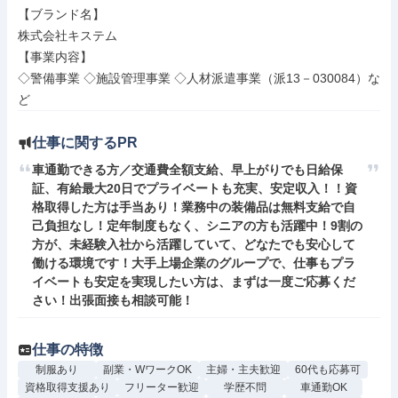
【ブランド名】

株式会社キステム

【事業内容】

◇警備事業 ◇施設管理事業 ◇人材派遣事業（派13－030084）な
ど
仕事に関するPR
車通勤できる方／交通費全額支給、早上がりでも日給保
証、有給最大20日でプライベートも充実、安定収入！！資
格取得した方は手当あり！業務中の装備品は無料支給で自
己負担なし！定年制度もなく、シニアの方も活躍中！9割の
方が、未経験入社から活躍していて、どなたでも安心して
働ける環境です！大手上場企業のグループで、仕事もプラ
イベートも安定を実現したい方は、まずは一度ご応募くだ
さい！出張面接も相談可能！
仕事の特徴
制服あり
副業・WワークOK
主婦・主夫歓迎
60代も応募可
資格取得支援あり
フリーター歓迎
学歴不問
車通勤OK