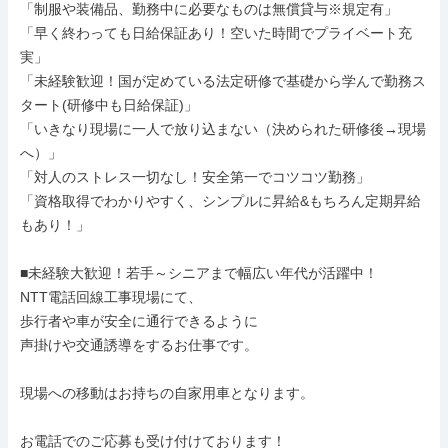
「制服や装備品、勤務中に必要なものは無償貸与※規定有」

「早く終わっても日給保証あり！空いた時間でプライベート充
実」

「未経験歓迎！国が定めている法定研修で基礎から学んで勤務ス
タート(研修中も日給保証)」

「いきなり現場に一人で放り込まない（決められた研修後→現場
へ）」

「対人のストレス一切なし！安全第一でコツコツ勤務」

「資格取得でわかりやすく、シンプルに昇給&もちろん定期昇給
もあり！」

■未経験大歓迎！若手～シニアまで幅広い年代が活躍中！

NTT電話回線工事現場にて、

歩行者や車が安全に通行できるように

声掛けや交通誘導をするお仕事です。

現場への移動はお持ちの自家用車となります。

お電話でのご応募も受け付けております！
