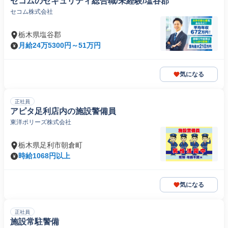
セコムのセキュリティ総合職/未経験/塩谷郡
セコム株式会社
栃木県塩谷郡
月給24万5300円～51万円
気になる
正社員
アピタ足利店内の施設警備員
東洋ポリーズ株式会社
栃木県足利市朝倉町
時給1068円以上
気になる
正社員
施設常駐警備