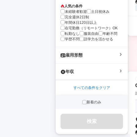
人気の条件
未経験者歓迎
土日祝休み
完全週休2日制
年間休日120日以上
在宅勤務（リモートワーク）OK
転勤なし
服装自由
年齢不問
学歴不問
語学力を活かせる
雇用形態
年収
すべての条件をクリア
新着のみ
検索