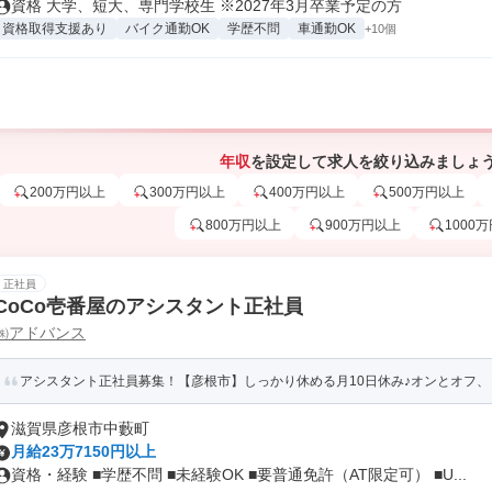
資格 大学、短大、専門学校生 ※2027年3月卒業予定の方
資格取得支援あり
バイク通勤OK
学歴不問
車通勤OK
+10個
年収
を設定して求人を絞り込みましょ
200万円以上
300万円以上
400万円以上
500万円以上
800万円以上
900万円以上
1000
正社員
CoCo壱番屋のアシスタント正社員
㈱アドバンス
アシスタント正社員募集！【彦根市】しっかり休める月10日休み♪オンとオフ
滋賀県彦根市中藪町
月給23万7150円以上
資格・経験 ■学歴不問 ■未経験OK ■要普通免許（AT限定可） ■U...