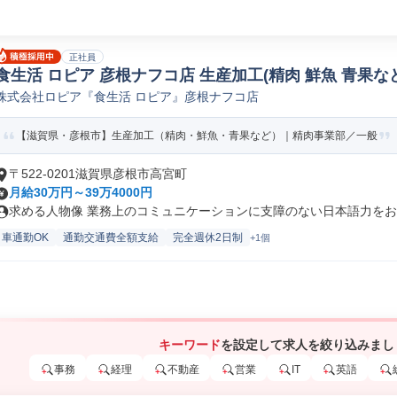
正社員
食生活 ロピア 彦根ナフコ店 生産加工(精肉 鮮魚 青果など
株式会社ロピア『食生活 ロピア』彦根ナフコ店
【滋賀県・彦根市】生産加工（精肉・鮮魚・青果など）｜精肉事業部／一般
〒522-0201滋賀県彦根市高宮町
月給30万円～39万4000円
求める人物像 業務上のコミュニケーションに支障のない日本語力をお持
車通勤OK
通勤交通費全額支給
完全週休2日制
+1個
キーワード
を設定して求人を絞り込みまし
事務
経理
不動産
営業
IT
英語