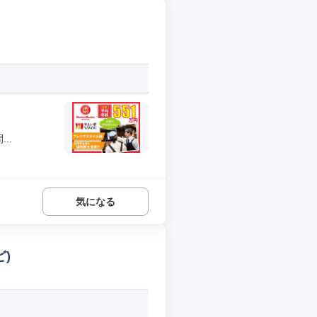
..
気になる
)