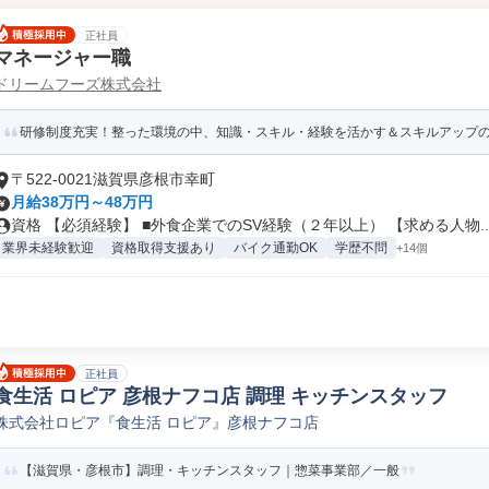
正社員
マネージャー職
ドリームフーズ株式会社
研修制度充実！整った環境の中、知識・スキル・経験を活かす＆スキルアップ
〒522-0021滋賀県彦根市幸町
月給38万円～48万円
資格 【必須経験】 ■外食企業でのSV経験（２年以上） 【求める人物..
業界未経験歓迎
資格取得支援あり
バイク通勤OK
学歴不問
+14個
正社員
食生活 ロピア 彦根ナフコ店 調理 キッチンスタッフ
株式会社ロピア『食生活 ロピア』彦根ナフコ店
【滋賀県・彦根市】調理・キッチンスタッフ｜惣菜事業部／一般