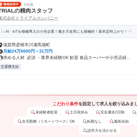
正社員
TRIALの精肉スタッフ
株式会社トライアルカンパニー
AI・IoTを積極導入の小売企業！働き方改革にも積極的！基本定時上がり！
滋賀県彦根市川瀬馬場町
月給24万6000円～31万円
求める人材: 必須 ・業界未経験OK 歓迎 食品スーパーや小売店経...
交通費支給
こだわり条件
を設定して求人を絞り込みま
未経験者歓迎
土日祝休み
完全週休2日制
在宅勤務（リモートワーク）OK
転勤なし
服装自由
語学力を活かせる