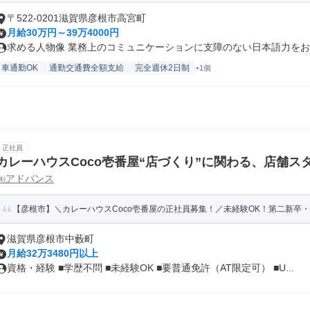
〒522-0201滋賀県彦根市高宮町
月給30万円～39万4000円
求める人物像 業務上のコミュニケーションに支障のない日本語力をお持
車通勤OK
通勤交通費全額支給
完全週休2日制
+1個
正社員
カレーハウスCoco壱番屋“店づくり”に関わる、店舗ス
㈱アドバンス
【彦根市】＼カレーハウスCoco壱番屋の正社員募集！／未経験OK！第二新卒・
滋賀県彦根市中藪町
月給32万3480円以上
資格・経験 ■学歴不問 ■未経験OK ■要普通免許（AT限定可） ■U...