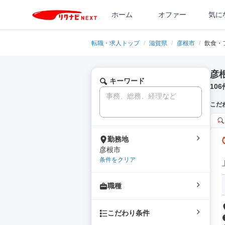
ホーム
オファー
気に
転職・求人トップ
/
滋賀県
/
彦根市
/
飲食・
彦
キーワード
106
こだ
勤務地
彦根市
条件をクリア
職種
こだわり条件