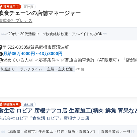
正社員
飲食チェーンの店舗マネージャー
株式会社プレナス
✅20代・30代活躍中！✅飲食経験歓迎・アルバイトのみOK
〒522-0038滋賀県彦根市西沼波町
月給36万4000円～43万8000円
求めている人材 ＜応募条件＞ ✅普通自動車免許（AT限定可） └店舗間.
制服あり
ランチタイム
主婦・主夫歓迎
+31個
正社員
食生活 ロピア 彦根ナフコ店 生産加工(精肉 鮮魚 青果など
株式会社ロピア『食生活 ロピア』彦根ナフコ店
【滋賀県・彦根市】生産加工（精肉・鮮魚・青果など）｜青果事業部／一般