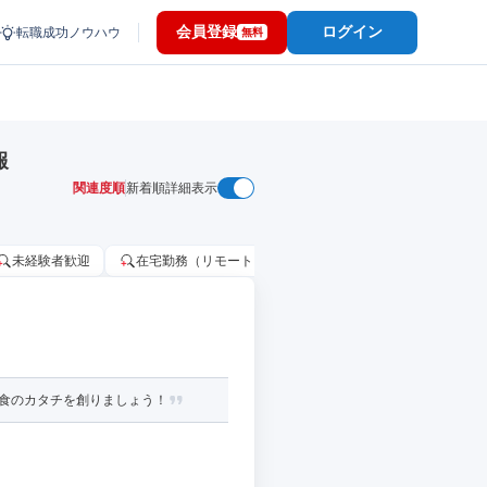
会員登録
ログイン
転職成功ノウハウ
無料
報
関連度順
新着順
詳細表示
未経験者歓迎
在宅勤務（リモートワーク）OK
家賃補助・住宅手当
い食のカタチを創りましょう！