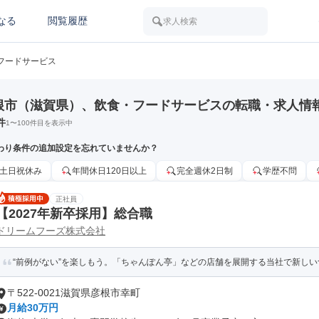
なる
閲覧履歴
求人検索
フードサービス
根市（滋賀県）、飲食・フードサービスの転職・求人情
件
1
〜
100
件目を表示中
わり条件の追加設定を忘れていませんか？
土日祝休み
年間休日120日以上
完全週休2日制
学歴不問
正社員
【2027年新卒採用】総合職
ドリームフーズ株式会社
“前例がない”を楽しもう。「ちゃんぽん亭」などの店舗を展開する当社で新し
〒522-0021滋賀県彦根市幸町
月給30万円