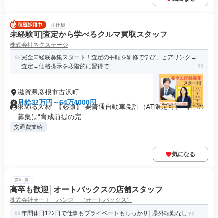
正社員
未経験可|査定から学べるクルマ買取スタッフ
株式会社ネクステージ
完全未経験募集スタート！査定の手順を研修で学び、ヒアリング→
査定→価格提示を段階的に習得で...
滋賀県彦根市古沢町
月給32万円～64万4000円
求める人材: 【必須】 要普通自動車免許（AT限定可） 【この
募集は“育成前提の完...
交通費支給
気になる
正社員
高卒も歓迎│オートバックスの店舗スタッフ
株式会社オート・ハンズ （オートバックス）
年間休日122日で仕事もプライベートもしっかり│県外転勤なし