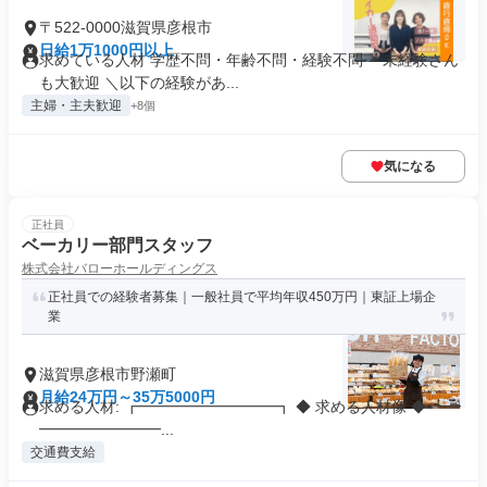
〒522-0000滋賀県彦根市
日給1万1000円以上
求めている人材 学歴不問・年齢不問・経験不問 ＊未経験さん
も大歓迎 ＼以下の経験があ...
主婦・主夫歓迎
+8個
気になる
正社員
ベーカリー部門スタッフ
株式会社バローホールディングス
正社員での経験者募集｜一般社員で平均年収450万円｜東証上場企
業
滋賀県彦根市野瀬町
月給24万円～35万5000円
求める人材: ┏━━━━━━━━━┓ ◆ 求める人材像 ◆ ┗━
━━━━━━━━...
交通費支給