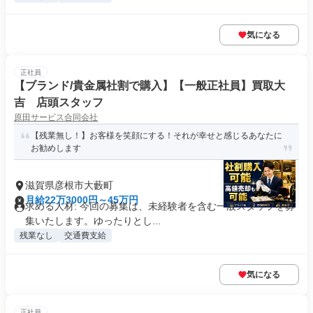
気になる
正社員
【ブランド/貴金属社割で購入】【一般正社員】買取大
吉 店頭スタッフ
原田サービス合同会社
【残業無し！】お客様を笑顔にする！それが幸せと感じるあなたに
お勧めします
滋賀県彦根市大藪町
月給22万3000円～45万円
求める人材: 今回の募集は、未経験者を含む一般スタッフを募
集いたします。ゆったりとし...
残業なし
交通費支給
気になる
正社員