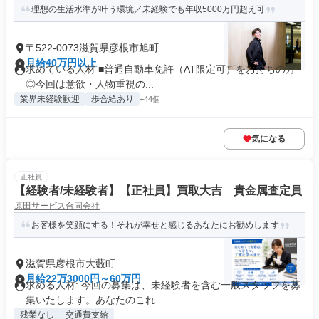
理想の生活水準が叶う環境／未経験でも年収5000万円超え可
〒522-0073滋賀県彦根市旭町
月給40万円以上
求めている人材 ■普通自動車免許（AT限定可）をお持ちの方
◎今回は意欲・人物重視の...
業界未経験歓迎
歩合給あり
+44個
気になる
正社員
【経験者/未経験者】【正社員】買取大吉 貴金属査定員
原田サービス合同会社
お客様を笑顔にする！それが幸せと感じるあなたにお勧めします
滋賀県彦根市大藪町
月給22万3000円～60万円
求める人材: 今回の募集は、未経験者を含む一般スタッフを募
集いたします。あなたのこれ...
残業なし
交通費支給