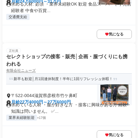
月給24万6000円～31万円
求める人材: 必須 ・業界未経験OK 歓迎 食品スーパーや小売店
経験者 中食や百貨...
交通費支給
気になる
正社員
セレクトショップの接客・販売│企画・服づくりにも携
われる
有限会社ニューズ
新卒も歓迎│月1回連休制度！半年に1回リフレッシュ休暇！
〒522-0044滋賀県彦根市竹ケ鼻町
月給22万4000円～27万6000円
求めている人材 ・服が好きな方 ・接客に興味がある方 経験・
知識は問いません。 ✅...
業界未経験歓迎
+17個
気になる