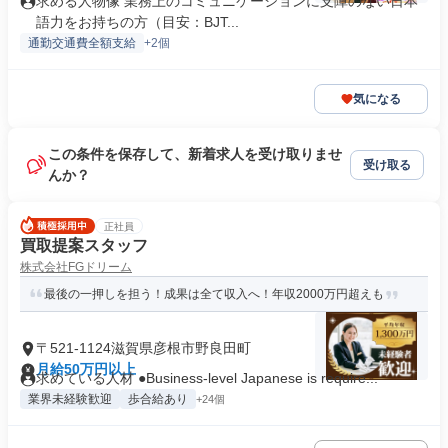
求める人物像 業務上のコミュニケーションに支障のない日本
語力をお持ちの方（目安：BJT...
通勤交通費全額支給
+2個
気になる
この条件を保存して、新着求人を受け取りませ
受け取る
んか？
正社員
買取提案スタッフ
株式会社FGドリーム
最後の一押しを担う！成果は全て収入へ！年収2000万円超えも
〒521-1124滋賀県彦根市野良田町
月給50万円以上
求めている人材 ●Business-level Japanese is require...
業界未経験歓迎
歩合給あり
+24個