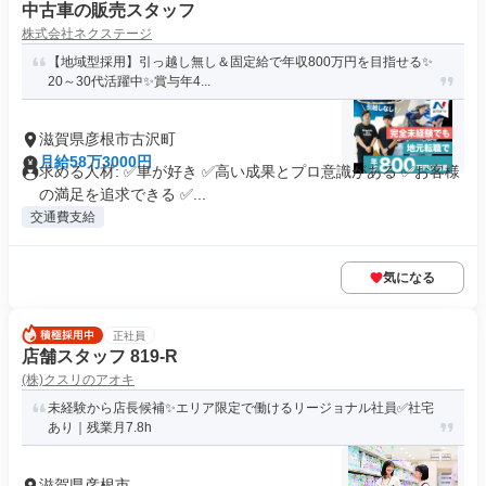
中古車の販売スタッフ
株式会社ネクステージ
【地域型採用】引っ越し無し＆固定給で年収800万円を目指せる✨
20～30代活躍中✨賞与年4...
滋賀県彦根市古沢町
月給58万3000円
求める人材: ✅車が好き ✅高い成果とプロ意識がある ✅お客様
の満足を追求できる ✅...
交通費支給
気になる
正社員
店舗スタッフ 819-R
(株)クスリのアオキ
未経験から店長候補✨エリア限定で働けるリージョナル社員✅社宅
あり｜残業月7.8h
滋賀県彦根市