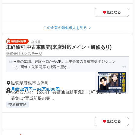
気になる
この企業の類似求人を見る
正社員
未経験可|中古車販売(来店対応メイン・研修あり)
株式会社ネクステージ
⏩️車の知識、経験ゼロからOK。上場企業の育成前提ポジション
で、研修＋先輩同席で接客の型か...
滋賀県彦根市古沢町
月給32万円～64万4000円
求める人材: 【必須】 要普通自動車免許（AT限定可） 【この
募集は“育成前提の完...
交通費支給
気になる