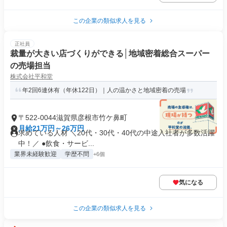
この企業の類似求人を見る
正社員
裁量が大きい店づくりができる│地域密着総合スーパー
の売場担当
株式会社平和堂
年2回6連休有（年休122日）｜人の温かさと地域密着の売場
〒522-0044滋賀県彦根市竹ケ鼻町
月給21万円～26万円
求めている人材 ＼20代・30代・40代の中途入社者が多数活躍
中！／ ●飲食・サービ...
業界未経験歓迎
学歴不問
+6個
気になる
この企業の類似求人を見る