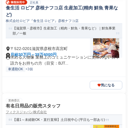
正社員
食生活 ロピア 彦根ナフコ店 生産加工(精肉 鮮魚 青果な
ど)
株式会社ロピア『食生活 ロピア』彦根ナフコ店
【滋賀県・彦根市】生産加工（精肉・鮮魚・青果など）｜鮮魚事業
部／一般
〒522-0201滋賀県彦根市高宮町
月給30万円～39万4000円
求める人物像 業務上のコミュニケーションに支障のない日本
語力をお持ちの方（目安：BJT...
車通勤OK
+3個
気になる
業務委託
有名日用品の販売スタッフ
フィクスジャパン株式会社
【週1～未経験OK・直行直帰】土日祝中心 (平日も一部あり)