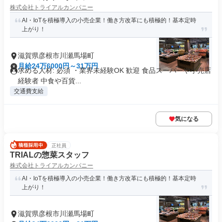
株式会社トライアルカンパニー
AI・IoTを積極導入の小売企業！働き方改革にも積極的！基本定時
上がり！
滋賀県彦根市川瀬馬場町
月給24万6000円～31万円
求める人材: 必須 ・業界未経験OK 歓迎 食品スーパーや小売店
経験者 中食や百貨...
交通費支給
気になる
正社員
TRIALの惣菜スタッフ
株式会社トライアルカンパニー
AI・IoTを積極導入の小売企業！働き方改革にも積極的！基本定時
上がり！
滋賀県彦根市川瀬馬場町