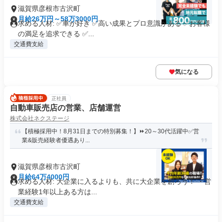
滋賀県彦根市古沢町
月給26万円～58万3000円
求める人材: ✅車が好き ✅高い成果とプロ意識がある ✅お客様
の満足を追求できる ✅...
交通費支給
気になる
正社員
自動車販売店の営業、店舗運営
株式会社ネクステージ
【積極採用中！8月31日までの特別募集！】⏩️20～30代活躍中✅営
業&販売経験者優遇あり...
滋賀県彦根市古沢町
月給64万4000円
求める人材: 大企業に入るよりも、共に大企業を創ろう！ ・営
業経験1年以上ある方は...
交通費支給