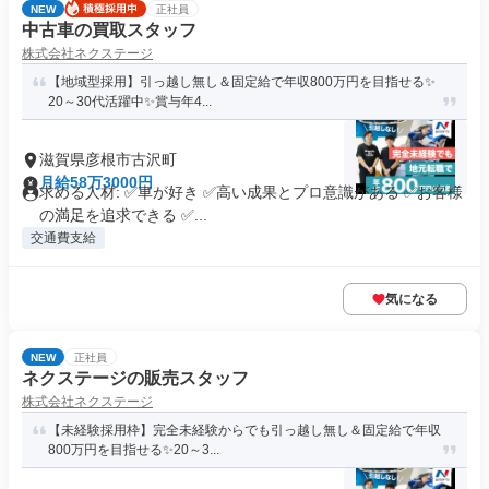
NEW
正社員
中古車の買取スタッフ
株式会社ネクステージ
【地域型採用】引っ越し無し＆固定給で年収800万円を目指せる✨
20～30代活躍中✨賞与年4...
滋賀県彦根市古沢町
月給58万3000円
求める人材: ✅車が好き ✅高い成果とプロ意識がある ✅お客様
の満足を追求できる ✅...
交通費支給
気になる
NEW
正社員
ネクステージの販売スタッフ
株式会社ネクステージ
【未経験採用枠】完全未経験からでも引っ越し無し＆固定給で年収
800万円を目指せる✨20～3...