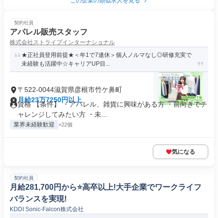
この企業の類似求人を見る
契約社員
アパレル販売スタッフ
株式会社ストライプインターナショナル
★正社員登用前提★＜年1で7連休＞個人ノルマなし◎研修充実で
未経験も活躍中☆キャリアUP目...
〒522-0044滋賀県彦根市竹ケ鼻町
月給23万7250円以上
資格 【条件】 ・アパレル、雑貨に興味がある方 ・前向きでチ
ャレンジしてみたい方 ・未...
業界未経験歓迎
+22個
気になる
契約社員
月給281,700円から⭐️高卒以上!大手企業でワークライフ
バランスを実現!
KDDI Sonic-Falcon株式会社