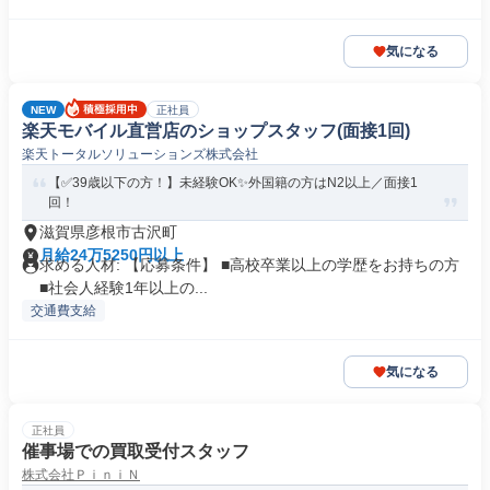
気になる
NEW
正社員
楽天モバイル直営店のショップスタッフ(面接1回)
楽天トータルソリューションズ株式会社
【✅39歳以下の方！】未経験OK✨外国籍の方はN2以上／面接1
回！
滋賀県彦根市古沢町
月給24万5250円以上
求める人材: 【応募条件】 ■高校卒業以上の学歴をお持ちの方
■社会人経験1年以上の...
交通費支給
気になる
正社員
催事場での買取受付スタッフ
株式会社ＰｉｎｉＮ