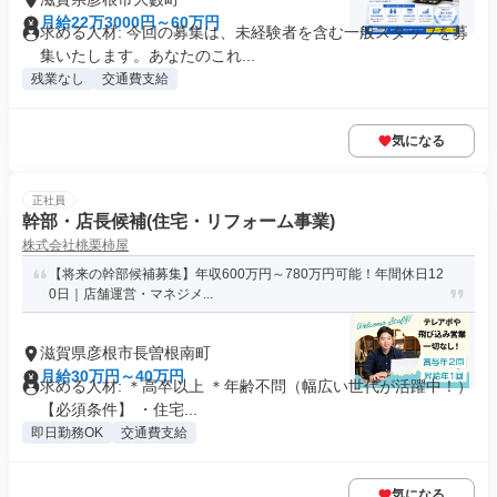
月給22万3000円～60万円
求める人材: 今回の募集は、未経験者を含む一般スタッフを募
集いたします。あなたのこれ...
残業なし
交通費支給
気になる
正社員
幹部・店長候補(住宅・リフォーム事業)
株式会社桃栗柿屋
【将来の幹部候補募集】年収600万円～780万円可能！年間休日12
0日｜店舗運営・マネジメ...
滋賀県彦根市長曽根南町
月給30万円～40万円
求める人材: ＊高卒以上 ＊年齢不問（幅広い世代が活躍中！）
【必須条件】 ・住宅...
即日勤務OK
交通費支給
気になる