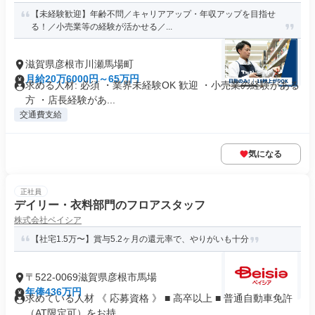
【未経験歓迎】年齢不問／キャリアアップ・年収アップを目指せ
る！／小売業等の経験が活かせる／...
滋賀県彦根市川瀬馬場町
月給20万6000円～65万円
求める人材: 必須 ・業界未経験OK 歓迎 ・小売業の経験がある
方 ・店長経験があ...
交通費支給
気になる
正社員
デイリー・衣料部門のフロアスタッフ
株式会社ベイシア
【社宅1.5万〜】賞与5.2ヶ月の還元率で、やりがいも十分
〒522-0069滋賀県彦根市馬場
年俸436万円
求めている人材 《 応募資格 》 ■ 高卒以上 ■ 普通自動車免許
（AT限定可）をお持...