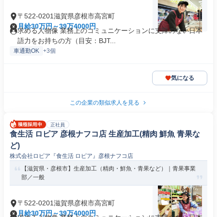
〒522-0201滋賀県彦根市高宮町
月給30万円～39万4000円
求める人物像 業務上のコミュニケーションに支障のない日本
語力をお持ちの方（目安：BJT...
車通勤OK
+3個
気になる
この企業の類似求人を見る
正社員
食生活 ロピア 彦根ナフコ店 生産加工(精肉 鮮魚 青果な
ど)
株式会社ロピア『食生活 ロピア』彦根ナフコ店
【滋賀県・彦根市】生産加工（精肉・鮮魚・青果など）｜青果事業
部／一般
〒522-0201滋賀県彦根市高宮町
月給30万円～39万4000円