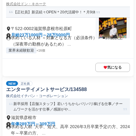
株式会社ドン・キホーテ
【正社員】新店続々OPEN＊20代活躍中！＊月9休
〒522-0002滋賀県彦根市松原町
月給23万1000円～28万5000円
求めている人材 ＜対象となる方（必須条件）＞ ■18歳以上
（深夜帯の勤務があるため） ...
業界未経験歓迎
+16個
気になる
NEW
正社員
エンターテイメントサービス/134588
株式会社イチバン・コーポレーション
新卒採用【店舗スタッフ】若いうちからバリバリ稼げる仕事／チー
ムワークを活かす仕事／感謝がや...
滋賀県彦根市
年俸289万円～309万円
求める人材: 大学、短大、高卒 2026年3月卒業予定の方、2024
年～卒業の方、 ...