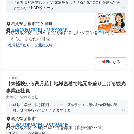
「正社員登用率95％」”ご家族を安心させるため”に会社を選んでみ
ませんか？KDDIグループ...
滋賀県彦根市竹ケ鼻町
月給28万1700円～31万9900円
求める人材: 【求める人物像】 新しいジブンをこれから、ここ
から。 あなたの可能...
社員登用あり
交通費支給
気になる
正社員
【未経験から高月給】地域密着で地元を盛り上げる観光
事業正社員
大橋珍味堂株式会社
経験・学歴・性別不問！スイーツ店やラーメン等の飲食店舗の管
理、運営を行っていただきます！ま...
滋賀県彦根市
月給24万5300円～33万3800円
求める人材: 40歳未満の方を募集（職務経験不問）
残業なし
交通費支給