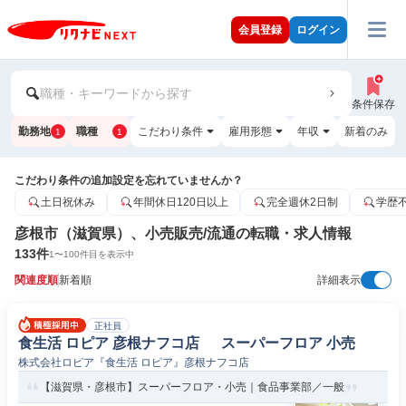
会員登録
ログイン
職種・キーワードから探す
条件保存
勤務地
職種
こだわり条件
雇用形態
年収
新着のみ
1
1
こだわり条件の追加設定を忘れていませんか？
土日祝休み
年間休日120日以上
完全週休2日制
学歴
彦根市（滋賀県）、小売販売/流通の転職・求人情報
133
件
1
〜
100
件目を表示中
関連度順
新着順
詳細表示
正社員
食生活 ロピア 彦根ナフコ店 スーパーフロア 小売
株式会社ロピア『食生活 ロピア』彦根ナフコ店
【滋賀県・彦根市】スーパーフロア・小売｜食品事業部／一般