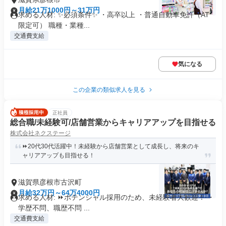
月給21万1000円～31万円
求める人材: ✨必須条件✨ ・高卒以上 ・普通自動車免許（AT
限定可） 職種・業種...
交通費支給
気になる
この企業の類似求人を見る
正社員
総合職/未経験可/店舗営業からキャリアアップを目指せる
株式会社ネクステージ
⏩️20代30代活躍中！未経験から店舗営業として成長し、将来のキ
ャリアアップも目指せる！
滋賀県彦根市古沢町
月給32万円～64万4000円
求める人材: ⏩️ポテンシャル採用のため、未経験者大歓迎！ ・
学歴不問、職歴不問 ...
交通費支給