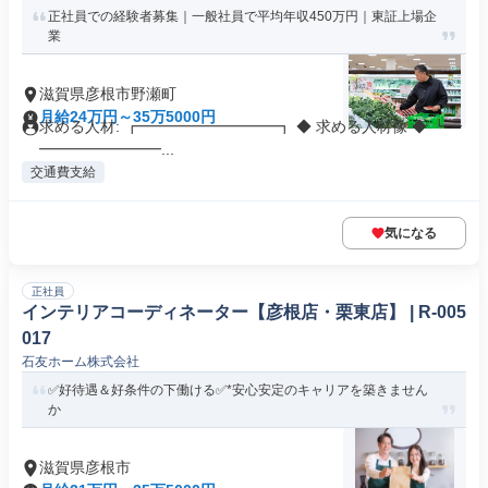
正社員での経験者募集｜一般社員で平均年収450万円｜東証上場企
業
滋賀県彦根市野瀬町
月給24万円～35万5000円
求める人材: ┏━━━━━━━━━┓ ◆ 求める人材像 ◆ ┗━
━━━━━━━━...
交通費支給
気になる
正社員
インテリアコーディネーター【彦根店・栗東店】 | R-005
017
石友ホーム株式会社
✅好待遇＆好条件の下働ける✅*安心安定のキャリアを築きません
か
滋賀県彦根市