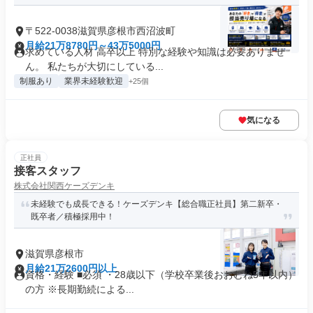
〒522-0038滋賀県彦根市西沼波町
月給21万8780円～43万5000円
求めている人材 高卒以上 特別な経験や知識は必要ありませ
ん。 私たちが大切にしている...
制服あり
業界未経験歓迎
+25個
気になる
正社員
接客スタッフ
株式会社関西ケーズデンキ
未経験でも成長できる！ケーズデンキ【総合職正社員】第二新卒・
既卒者／積極採用中！
滋賀県彦根市
月給21万2600円以上
資格・経験 ■必須 ・28歳以下（学校卒業後おおむね5年以内）
の方 ※長期勤続による...