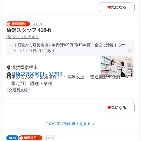
気になる
正社員
店舗スタッフ 416-N
(株)クスリのアオキ
未経験から店長候補｜年収例900万円(10年目)✨全国で活躍するナ
ショナル社員✅社宅あり
滋賀県彦根市
月給22万6000円～32万円
求める人材: ✨必須条件✨ ・高卒以上 ・普通自動車免許（AT
限定可） 職種・業種...
交通費支給
気になる
この企業の類似求人を見る
NEW
正社員