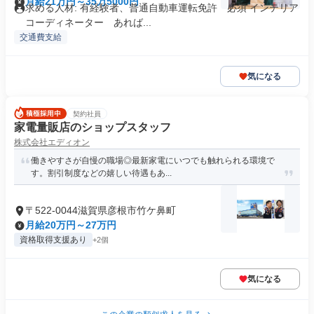
月給21万円～35万5000円
求める人材: 有経験者、普通自動車運転免許 必須 インテリア
コーディネーター あれば...
交通費支給
気になる
契約社員
家電量販店のショップスタッフ
株式会社エディオン
働きやすさが自慢の職場◎最新家電にいつでも触れられる環境で
す。割引制度などの嬉しい待遇もあ...
〒522-0044滋賀県彦根市竹ケ鼻町
月給20万円～27万円
資格取得支援あり
+2個
気になる