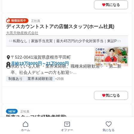
気になる
正社員
ディスカウントストアの店舗スタッフ(ホーム社員)
大黒天物産株式会社
転勤なし｜家族手当充実｜最大45万円の少子化対策手当｜東証P
〒522-0041滋賀県彦根市平田町
月給19万8000円～21万5000円
求めている人材 ・業界未経験、職種未経験歓迎✨ ・第二新
卒、社会人デビューの方も歓迎✨...
制服あり
業界未経験歓迎
+25個
気になる
NEW
正社員
販売スタッフ(未経験者採用)
株式会社ネクステージ
ホーム
オファー
気になる
第二新卒＆完全未経験歓迎❗引っ越し無し＆固定給で年収800万円