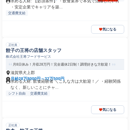
求める人材: 【必須条件】 ・飲食業界で本気で活躍したい方
・安定企業でキャリアを築...
交通費支給
気になる
正社員
餃子の王将の店舗スタッフ
株式会社王将フードサービス
月8日休み！月収28万円！完全週休2日制！調理好きな方歓迎！
滋賀県犬上郡
月給28万8000円～32万500円
求める人材: 飲食経験者 ＼こんな方は大歓迎！／ ・経験関係
なく、新しいことにチャ...
シフト自由
交通費支給
気になる
正社員