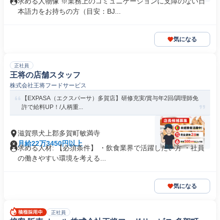
求める人物像 ※業務上のコミュニケーションに支障のない日
本語力をお持ちの方（目安：BJ...
気になる
正社員
王将の店舗スタッフ
株式会社王将フードサービス
【EXPASA（エクスパーサ）多賀店】研修充実/賞与年2回/調理師免
許で給料UP！/人柄重...
滋賀県犬上郡多賀町敏満寺
月給22万3450円以上
求める人材: 【必須条件】 ・飲食業界で活躍したい方 ・社員
の働きやすい環境を考える...
気になる
正社員