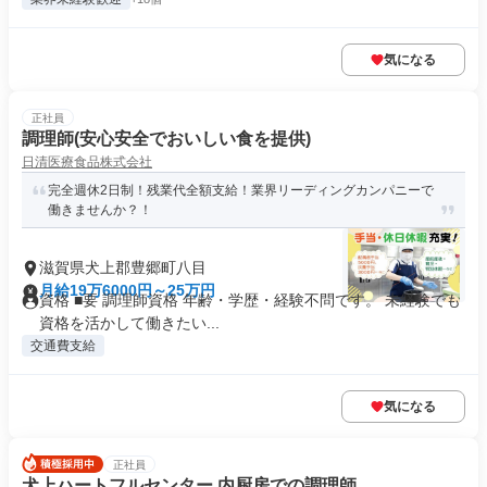
気になる
正社員
調理師(安心安全でおいしい食を提供)
日清医療食品株式会社
完全週休2日制！残業代全額支給！業界リーディングカンパニーで
働きませんか？！
滋賀県犬上郡豊郷町八目
月給19万6000円～25万円
資格 ■要 調理師資格 年齢・学歴・経験不問です。 未経験でも
資格を活かして働きたい...
交通費支給
気になる
正社員
犬上ハートフルセンター 内厨房での調理師