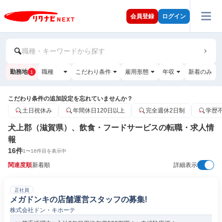
会員登録
ログイン
職種・キーワードから探す
勤務地
職種
こだわり条件
雇用形態
年収
新着のみ
1
こだわり条件の追加設定を忘れていませんか？
土日祝休み
年間休日120日以上
完全週休2日制
学歴
犬上郡（滋賀県）、飲食・フードサービスの転職・求人情
報
16
件
1
〜
16
件目を表示中
関連度順
新着順
詳細表示
正社員
メガドンキの店舗運営スタッフの募集!
株式会社ドン・キホーテ