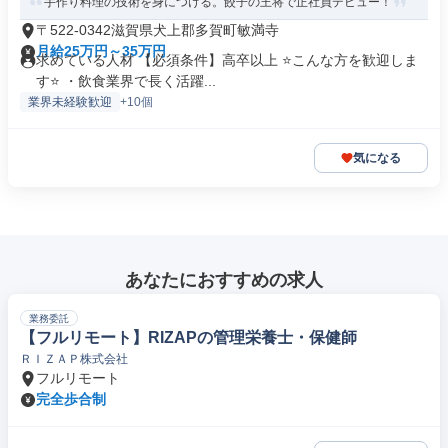
手作り料理の技術を身につける。餃子の王将で正社員デビュー！
〒522-0342滋賀県犬上郡多賀町敏満寺
月給25万円～35万円
求めている人材 【必須条件】高卒以上 ⭐こんな方を歓迎しま
す⭐ ・飲食業界で長く活躍...
業界未経験歓迎
+10個
気になる
あなたにおすすめの求人
業務委託
【フルリモート】RIZAPの管理栄養士・保健師
ＲＩＺＡＰ株式会社
フルリモート
完全歩合制