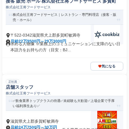
接客 販売 ホール 株式会社王将フードサービス 多賀町
株式会社王将フードサービス
株式会社王将フードサービス｜レストラン・専門料理店（接客・販
売・ホール）
〒522-0342滋賀県犬上郡多賀町敏満寺
月給22万9500円～29万3000円
求める人物像 ※業務上のコミュニケーションに支障のない日
本語力をお持ちの方（目安：BJ...
気になる
正社員
店舗スタッフ
株式会社王将フードサービス
✅飲食業界トップクラスの待遇✅未経験も大歓迎✅上場企業で手厚
い福利厚生あり✅
滋賀県犬上郡多賀町敏満寺
月給24万7500円～30万円