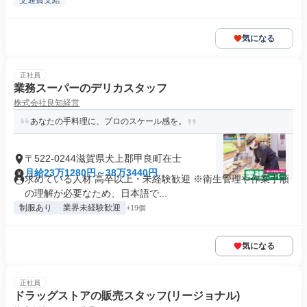
交通費支給
気になる
正社員
業務スーパーのデリカスタッフ
株式会社良知経営
あなたの手料理に、プロのスケール感を。
〒522-0244滋賀県犬上郡甲良町在士
月給23万1280円～38万3440円
求めている人材 高卒以上・未経験歓迎 ※衛生管理や作業手順
の理解が必要なため、日本語で...
制服あり
業界未経験歓迎
+19個
気になる
正社員
ドラッグストアの販売スタッフ(リージョナル)