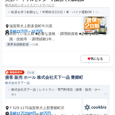
株式会社シダックスフードサービス
転居を伴う転勤なし！年間休日121日！車・バイク通勤OK！
滋賀県犬上郡多賀町中川原
月給23万円～25万円
求めている人材 ■必要な資格 ・調理師資格 ■必要な経験・知
識・技能等 ・調理経験1年...
業界未経験歓迎
+12個
気になる
正社員
接客 販売 ホール 株式会社天下一品 豊郷町
株式会社天下一品
株式会社天下一品｜レストラン・専門料理店（接客・販売・ホー
ル）
〒529-1175滋賀県犬上郡豊郷町沢
月給21万7500円～30万円