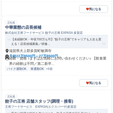
気になる
正社員
中華業態の店長候補
株式会社王将フードサービス 餃子の王将 EXPASA 多賀店
【未経験OK・年収700万も可】“餃子の王将”でキャリアも人生も変
える！店長候補募集／研修...
滋賀県犬上郡多賀町敏満寺
月給22万9500円～27万8500円
経験・資格 ♪まずはお気軽にお問い合わせください♪ 【飲食業
界の経験は不問／第二新卒...
バイク通勤OK
車通勤OK
+6個
気になる
正社員
餃子の王将 店舗スタッフ(調理・接客)
王将フードサービス EXPASA(エクスパーサ)多賀店