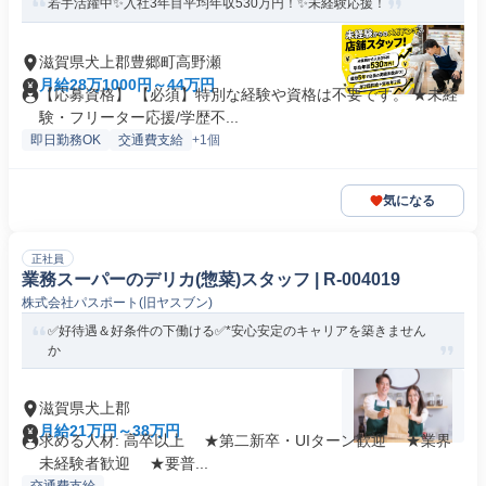
若手活躍中✨入社3年目平均年収530万円！✨未経験応援！
滋賀県犬上郡豊郷町高野瀬
月給28万1000円～44万円
【応募資格】 【必須】特別な経験や資格は不要です。 ★未経
験・フリーター応援/学歴不...
即日勤務OK
交通費支給
+1個
気になる
正社員
業務スーパーのデリカ(惣菜)スタッフ | R-004019
株式会社パスポート(旧ヤスブン)
✅好待遇＆好条件の下働ける✅*安心安定のキャリアを築きません
か
滋賀県犬上郡
月給21万円～38万円
求める人材: 高卒以上 ★第二新卒・UIターン歓迎 ★業界
未経験者歓迎 ★要普...