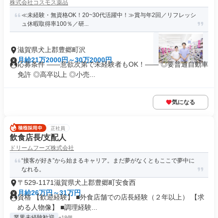
株式会社コスモス薬品
≪未経験・無資格OK！20~30代活躍中！≫賞与年2回／リフレッシ
ュ休暇取得率100％／研...
滋賀県犬上郡豊郷町沢
月給21万2000円～30万2000円
応募条件 ――意欲次第で未経験者もOK！―― ◎要普通自動車
免許 ◎高卒以上 ◎小売...
気になる
正社員
飲食店長/支配人
ドリームフーズ株式会社
“接客が好き”から始まるキャリア。まだ夢がなくともここで夢中に
なれる。
〒529-1171滋賀県犬上郡豊郷町安食西
月給26万円～31万円
資格 【歓迎経験】 ■外食店舗での店長経験（２年以上） 【求
める人物像】 ■調理経験...
業界未経験歓迎
+18個