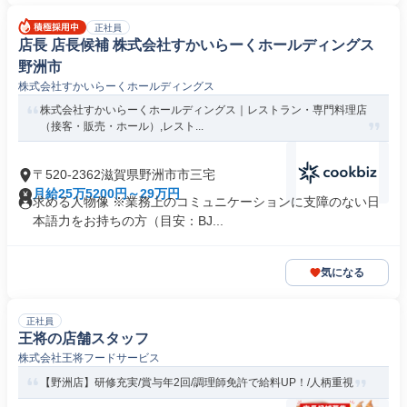
正社員
店長 店長候補 株式会社すかいらーくホールディングス
野洲市
株式会社すかいらーくホールディングス
株式会社すかいらーくホールディングス｜レストラン・専門料理店
（接客・販売・ホール）,レスト...
〒520-2362滋賀県野洲市市三宅
月給25万5200円～29万円
求める人物像 ※業務上のコミュニケーションに支障のない日
本語力をお持ちの方（目安：BJ...
気になる
正社員
王将の店舗スタッフ
株式会社王将フードサービス
【野洲店】研修充実/賞与年2回/調理師免許で給料UP！/人柄重視