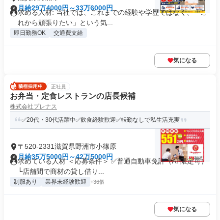
月給29万4000円～33万6000円
求める人材: 当社では、これまでの経験や学歴ではなく、「こ
れから頑張りたい」という気...
即日勤務OK
交通費支給
気になる
正社員
お弁当・定食レストランの店長候補
株式会社プレナス
✅20代・30代活躍中✅飲食経験歓迎✅転勤なしで私生活充実
〒520-2331滋賀県野洲市小篠原
月給35万5000円～42万5000円
求めている人材 ＜応募条件＞ ✅普通自動車免許（AT限定可）
└店舗間で商材の貸し借り...
制服あり
業界未経験歓迎
+36個
気になる