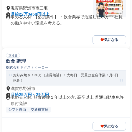
滋賀県野洲市市三宅
月給22万3450円以上
求める人材: 【必須条件】 ・飲食業界で活躍したい方 ・社員
の働きやすい環境を考える...
気になる
正社員
飲食 調理
株式会社ネクストヒーロー
お好み焼き！30万（店長候補）！大晦日・元旦は全店休業！月8日
休み！
滋賀県野洲市
月給25万円～29万円
求める人材: 飲食経験１年以上の方, 高卒以上 普通自動車免許
原付免許
シフト自由
交通費支給
気になる