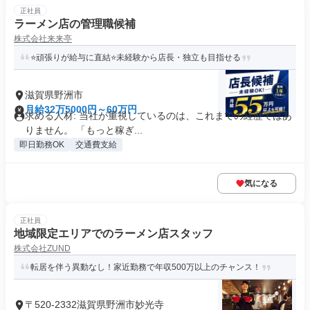
正社員
ラーメン店の管理職候補
株式会社来来亭
⭐頑張りが給与に直結⭐未経験から店長・独立も目指せる
滋賀県野洲市
月給32万5000円～60万円
求める人材: 当社が重視しているのは、これまでの経歴ではあ
りません。 「もっと稼ぎ...
即日勤務OK
交通費支給
気になる
正社員
地域限定エリアでのラーメン店スタッフ
株式会社ZUND
転居を伴う異動なし！家近勤務で年収500万以上のチャンス！
〒520-2332滋賀県野洲市妙光寺