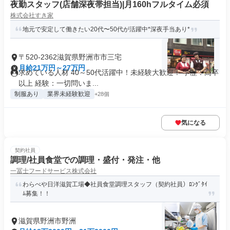
夜勤スタッフ(店舗深夜帯担当)|月160hフルタイム必須
株式会社すき家
地元で安定して働きたい20代〜50代が活躍中*深夜手当あり*
〒520-2362滋賀県野洲市市三宅
月給21万円～27万円
求めている人材 40～50代活躍中！未経験大歓迎！ 学歴：高卒
以上 経験：一切問いま...
制服あり
業界未経験歓迎
+28個
気になる
契約社員
調理/社員食堂での調理・盛付・発注・他
一冨士フードサービス株式会社
わらべや日洋滋賀工場◆社員食堂調理スタッフ（契約社員）ﾛﾝｸﾞﾀｲ
ﾑ募集！！
滋賀県野洲市野洲