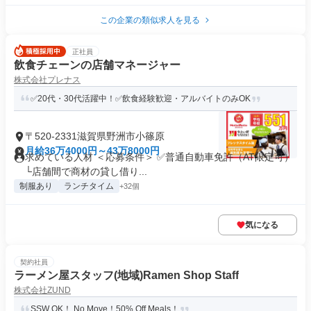
この企業の類似求人を見る
正社員
飲食チェーンの店舗マネージャー
株式会社プレナス
✅20代・30代活躍中！✅飲食経験歓迎・アルバイトのみOK
〒520-2331滋賀県野洲市小篠原
月給36万4000円～43万8000円
求めている人材 ＜応募条件＞ ✅普通自動車免許（AT限定可）
└店舗間で商材の貸し借り...
制服あり
ランチタイム
+32個
気になる
契約社員
ラーメン屋スタッフ(地域)Ramen Shop Staff
株式会社ZUND
SSW OK！ No Move！50% Off Meals！