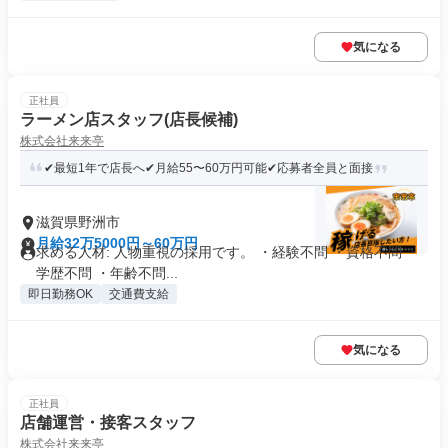
気になる
正社員
ラーメン店スタッフ(店長候補)
株式会社来来亭
✔最短1年で店長へ✔月給55〜60万円可能✔応募者全員と面接
滋賀県野洲市
月給32万5000円～60万円
求める人材: 人物重視の採用です。 ・経験不問 ・資格不問 ・
学歴不問 ・年齢不問...
即日勤務OK
交通費支給
気になる
正社員
店舗運営・接客スタッフ
株式会社来来亭