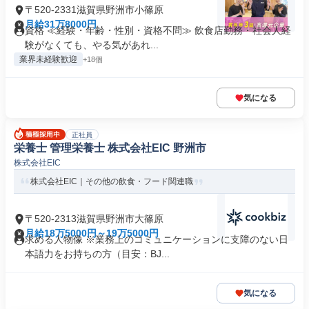
〒520-2331滋賀県野洲市小篠原
月給31万8000円
資格 ≪経験・年齢・性別・資格不問≫ 飲食店勤務・社会人経
験がなくても、やる気があれ...
業界未経験歓迎
+18個
気になる
正社員
栄養士 管理栄養士 株式会社EIC 野洲市
株式会社EIC
株式会社EIC｜その他の飲食・フード関連職
〒520-2313滋賀県野洲市大篠原
月給18万5000円～19万5000円
求める人物像 ※業務上のコミュニケーションに支障のない日
本語力をお持ちの方（目安：BJ...
気になる