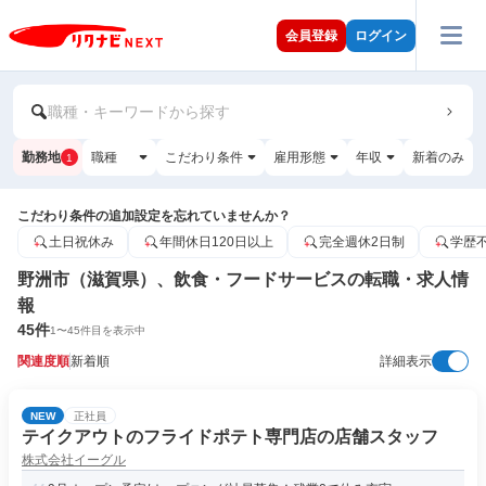
会員登録
ログイン
職種・キーワードから探す
勤務地
職種
こだわり条件
雇用形態
年収
新着のみ
1
こだわり条件の追加設定を忘れていませんか？
土日祝休み
年間休日120日以上
完全週休2日制
学歴
野洲市（滋賀県）、飲食・フードサービスの転職・求人情
報
45
件
1
〜
45
件目を表示中
関連度順
新着順
詳細表示
NEW
正社員
テイクアウトのフライドポテト専門店の店舗スタッフ
株式会社イーグル