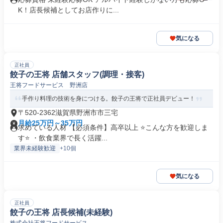
K！店長候補としてお店作りに...
気になる
正社員
餃子の王将 店舗スタッフ(調理・接客)
王将フードサービス 野洲店
手作り料理の技術を身につける。餃子の王将で正社員デビュー！
〒520-2362滋賀県野洲市市三宅
月給25万円～35万円
求めている人材 【必須条件】高卒以上 ⭐こんな方を歓迎しま
す⭐ ・飲食業界で長く活躍...
業界未経験歓迎
+10個
気になる
正社員
餃子の王将 店長候補(未経験)