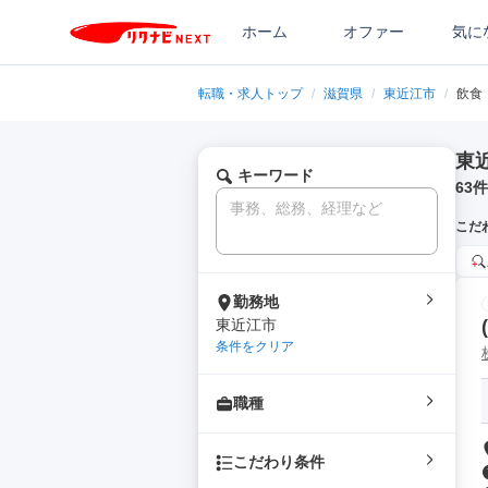
ホーム
オファー
気に
転職・求人トップ
/
滋賀県
/
東近江市
/
飲食
東
キーワード
63
件
こだ
勤務地
東近江市
条件をクリア
職種
こだわり条件