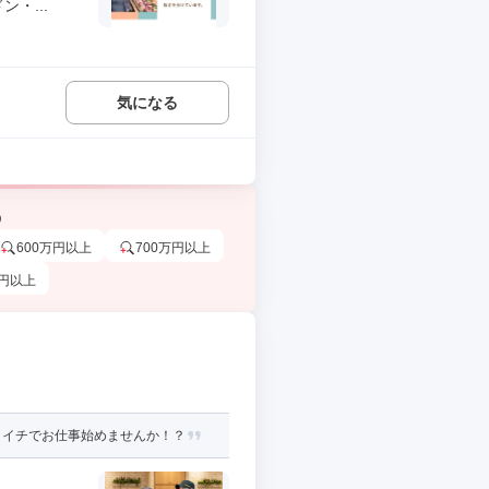
・...
気になる
う
600万円以上
700万円以上
万円以上
コイチでお仕事始めませんか！？