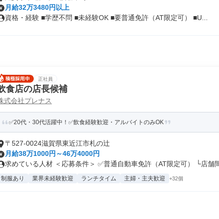
月給32万3480円以上
資格・経験 ■学歴不問 ■未経験OK ■要普通免許（AT限定可） ■U...
正社員
飲食店の店長候補
株式会社プレナス
✅20代・30代活躍中！✅飲食経験歓迎・アルバイトのみOK
〒527-0024滋賀県東近江市札の辻
月給38万1000円～46万4000円
求めている人材 ＜応募条件＞ ✅普通自動車免許（AT限定可） └店舗間.
制服あり
業界未経験歓迎
ランチタイム
主婦・主夫歓迎
+32個