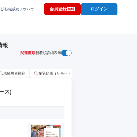
会員登録
ログイン
転職成功ノウハウ
無料
情報
関連度順
新着順
詳細表示
未経験者歓迎
在宅勤務（リモートワーク）OK
家賃補助・住宅手当
ース)