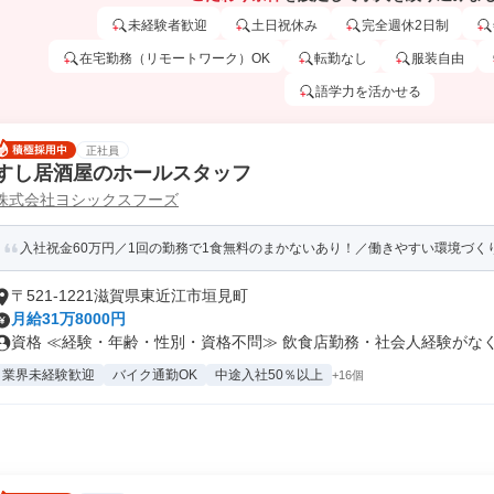
未経験者歓迎
土日祝休み
完全週休2日制
在宅勤務（リモートワーク）OK
転勤なし
服装自由
語学力を活かせる
正社員
すし居酒屋のホールスタッフ
株式会社ヨシックスフーズ
入社祝金60万円／1回の勤務で1食無料のまかないあり！／働きやすい環境づく
〒521-1221滋賀県東近江市垣見町
月給31万8000円
資格 ≪経験・年齢・性別・資格不問≫ 飲食店勤務・社会人経験がなくて
業界未経験歓迎
バイク通勤OK
中途入社50％以上
+16個