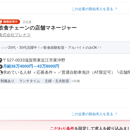
この企業の類似求人を見る
正社員
飲食チェーンの店舗マネージャー
株式会社プレナス
✅20代・30代活躍中！✅飲食経験歓迎・アルバイトのみOK
〒527-0033滋賀県東近江市東沖野
月給36万4000円～43万8000円
求めている人材 ＜応募条件＞ ✅普通自動車免許（AT限定可） └店舗間.
制服あり
ランチタイム
主婦・主夫歓迎
+31個
この企業の類似求人を見る
こだわり条件
を設定して求人を絞り込みま