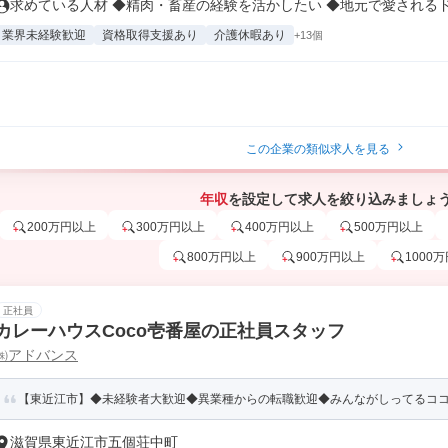
求めている人材 ◆精肉・畜産の経験を活かしたい ◆地元で愛されるドン
業界未経験歓迎
資格取得支援あり
介護休暇あり
+13個
この企業の類似求人を見る
年収
を設定して求人を絞り込みましょ
200万円以上
300万円以上
400万円以上
500万円以上
800万円以上
900万円以上
1000
正社員
カレーハウスCoco壱番屋の正社員スタッフ
㈱アドバンス
【東近江市】◆未経験者大歓迎◆異業種からの転職歓迎◆みんながしってるコ
滋賀県東近江市五個荘中町