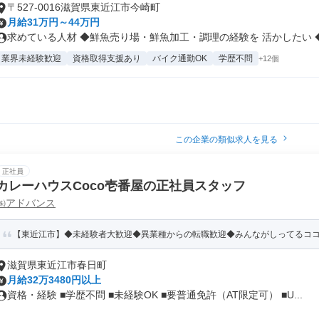
〒527-0016滋賀県東近江市今崎町
月給31万円～44万円
求めている人材 ◆鮮魚売り場・鮮魚加工・調理の経験を 活かしたい ◆.
業界未経験歓迎
資格取得支援あり
バイク通勤OK
学歴不問
+12個
この企業の類似求人を見る
正社員
カレーハウスCoco壱番屋の正社員スタッフ
㈱アドバンス
【東近江市】◆未経験者大歓迎◆異業種からの転職歓迎◆みんながしってるコ
滋賀県東近江市春日町
月給32万3480円以上
資格・経験 ■学歴不問 ■未経験OK ■要普通免許（AT限定可） ■U...