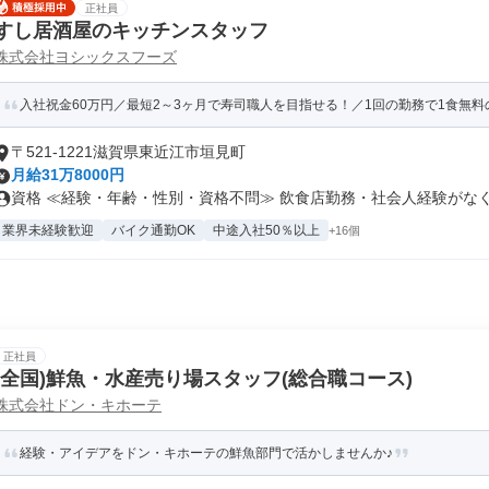
正社員
すし居酒屋のキッチンスタッフ
株式会社ヨシックスフーズ
入社祝金60万円／最短2～3ヶ月で寿司職人を目指せる！／1回の勤務で1食無
〒521-1221滋賀県東近江市垣見町
月給31万8000円
資格 ≪経験・年齢・性別・資格不問≫ 飲食店勤務・社会人経験がなくて
業界未経験歓迎
バイク通勤OK
中途入社50％以上
+16個
正社員
(全国)鮮魚・水産売り場スタッフ(総合職コース)
株式会社ドン・キホーテ
経験・アイデアをドン・キホーテの鮮魚部門で活かしませんか♪