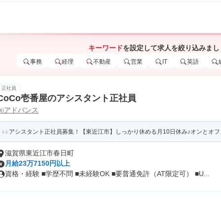
キーワード
を設定して求人を絞り込みまし
事務
経理
不動産
営業
IT
英語
正社員
CoCo壱番屋のアシスタント正社員
㈱アドバンス
アシスタント正社員募集！【東近江市】しっかり休める月10日休み♪オンとオ
滋賀県東近江市春日町
月給23万7150円以上
資格・経験 ■学歴不問 ■未経験OK ■要普通免許（AT限定可） ■U...