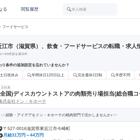
なる
閲覧履歴
求人検索
・フードサービス
近江市（滋賀県）、飲食・フードサービスの転職・求人
1
〜
63
件目を表示中
わり条件の追加設定を忘れていませんか？
土日祝休み
年間休日120日以上
完全週休2日制
学歴不問
正社員
(全国)ディスカウントストアの肉類売り場担当(総合職コ
株式会社ドン・キホーテ
経験・アイデアをドン・キホーテの精肉部門で活かしませんか♪
〒527-0016滋賀県東近江市今崎町
月給31万円～44万円