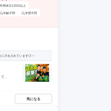
年間休日120日以上
年齢不問
学歴不問
りに力を入れています◎
...
気になる