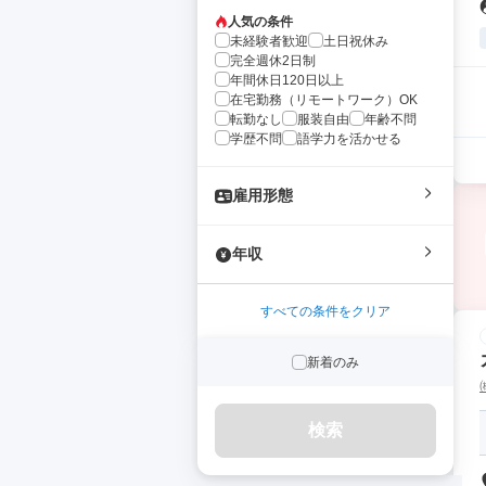
人気の条件
未経験者歓迎
土日祝休み
完全週休2日制
年間休日120日以上
在宅勤務（リモートワーク）OK
転勤なし
服装自由
年齢不問
学歴不問
語学力を活かせる
雇用形態
年収
すべての条件をクリア
新着のみ
検索