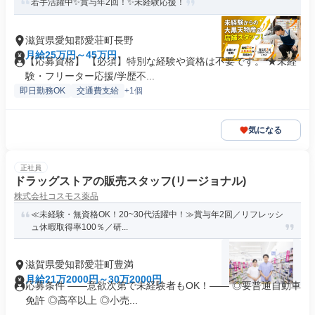
若手活躍中✨賞与年2回！✨未経験応援！
滋賀県愛知郡愛荘町長野
月給25万円～45万円
【応募資格】 【必須】特別な経験や資格は不要です。 ★未経
験・フリーター応援/学歴不...
即日勤務OK
交通費支給
+1個
気になる
正社員
ドラッグストアの販売スタッフ(リージョナル)
株式会社コスモス薬品
≪未経験・無資格OK！20~30代活躍中！≫賞与年2回／リフレッシ
ュ休暇取得率100％／研...
滋賀県愛知郡愛荘町豊満
月給21万2000円～30万2000円
応募条件 ――意欲次第で未経験者もOK！―― ◎要普通自動車
免許 ◎高卒以上 ◎小売...