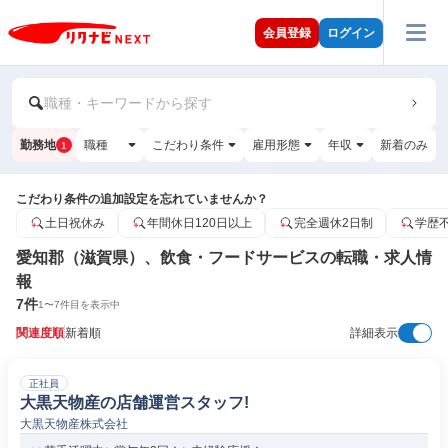
会員登録
ログイン
職種・キーワードから探す
勤務地
職種
こだわり条件
雇用形態
年収
新着のみ
1
こだわり条件の追加設定を忘れていませんか？
土日祝休み
年間休日120日以上
完全週休2日制
学歴
愛知郡（滋賀県）、飲食・フードサービスの転職・求人情
報
7
件
1
〜
7
件目を表示中
関連度順
新着順
詳細表示
正社員
大黒天物産の店舗運営スタッフ!
大黒天物産株式会社