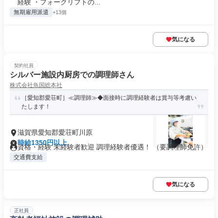
経験 ・フォークリフトの...
無期雇用派遣
+13個
気になる
契約社員
シルバー施設内厨房での調理師さん
株式会社魚国総本社
［愛知郡愛荘町］≪調理師≫◆面接時に調理経験者は賞与等考慮い
たします！
滋賀県愛知郡愛荘町川原
時給1350円以上
資格・経験 未経験者歓迎 調理経験者優遇！ （要調理師免許）
交通費支給
気になる
正社員