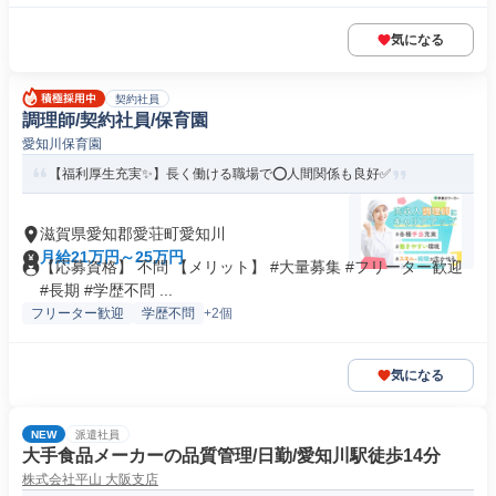
気になる
契約社員
調理師/契約社員/保育園
愛知川保育園
【福利厚生充実✨】長く働ける職場で⭕️人間関係も良好✅️
滋賀県愛知郡愛荘町愛知川
月給21万円～25万円
【応募資格】 不問 【メリット】 #大量募集 #フリーター歓迎
#長期 #学歴不問 ...
フリーター歓迎
学歴不問
+2個
気になる
NEW
派遣社員
大手食品メーカーの品質管理/日勤/愛知川駅徒歩14分
株式会社平山 大阪支店