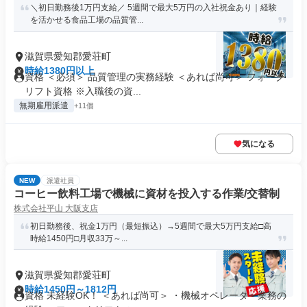
＼初日勤務後1万円支給／ 5週間で最大5万円の入社祝金あり｜経験
を活かせる食品工場の品質管...
滋賀県愛知郡愛荘町
時給1380円以上
資格 ＜必須＞ 品質管理の実務経験 ＜あれば尚可＞ フォーク
リフト資格 ※入職後の資...
無期雇用派遣
+11個
気になる
NEW
派遣社員
コーヒー飲料工場で機械に資材を投入する作業/交替制
株式会社平山 大阪支店
初日勤務後、祝金1万円（最短振込）→5週間で最大5万円支給□高
時給1450円□月収33万～...
滋賀県愛知郡愛荘町
時給1450円～1812円
資格 未経験OK！ ＜あれば尚可＞ ・機械オペレーター業務の