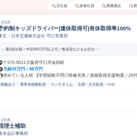
正社員
派遣社員
業務委託
契
正社員
予約制キッズドライバー|連休取得可|有休取得率100%
東京・日本交通株式会社 守口営業所
週3回出勤！年収950万円以上可／塾送迎などをお任せ
〒570-0011大阪府守口市金田町
月給35万円～98万円
求めている人材 【学歴経験不問◎研修充実／資格取得支援制度／20代～7
制服あり
業界未経験歓迎
ランチタイム
主婦・主夫歓迎
+39個
正社員
税理士補助
森本会計事務所