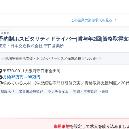
この企業の類似求人を見る
正社員
予約制ホスピタリティドライバー|賞与年2回|資格取得
東京・日本交通株式会社 守口営業所
地域密着生活支援・おつかいサービス／保障給最大456万円
〒570-0011大阪府守口市金田町
月給35万円～98万円
求めている人材 【学歴経験不問◎研修充実／資格取得支援制度／20代～7
制服あり
業界未経験歓迎
ランチタイム
主婦・主夫歓迎
+39個
雇用形態
を設定して求人を絞り込みまし