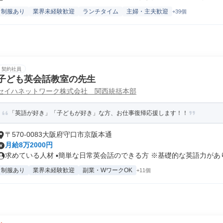
制服あり
業界未経験歓迎
ランチタイム
主婦・主夫歓迎
+39個
契約社員
子ども英会話教室の先生
セイハネットワーク株式会社 関西統括本部
「英語が好き」「子どもが好き」な方、お仕事復帰応援します！！
〒570-0083大阪府守口市京阪本通
月給8万2000円
求めている人材 ▪簡単な日常英会話のできる方 ※基礎的な英語力があり.
制服あり
業界未経験歓迎
副業・WワークOK
+11個