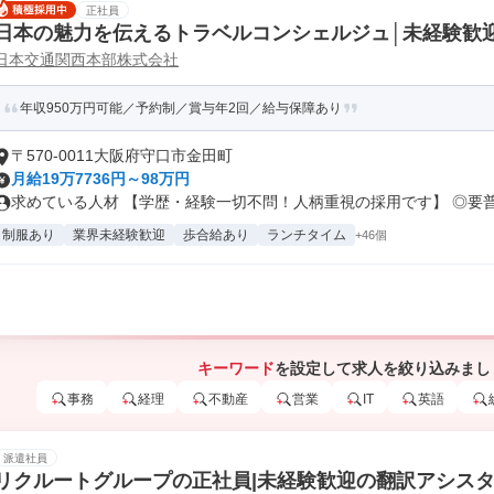
正社員
日本の魅力を伝えるトラベルコンシェルジュ│未経験歓
日本交通関西本部株式会社
年収950万円可能／予約制／賞与年2回／給与保障あり
〒570-0011大阪府守口市金田町
月給19万7736円～98万円
求めている人材 【学歴・経験一切不問！人柄重視の採用です】 ◎要普通
制服あり
業界未経験歓迎
歩合給あり
ランチタイム
+46個
キーワード
を設定して求人を絞り込みまし
事務
経理
不動産
営業
IT
英語
派遣社員
リクルートグループの正社員|未経験歓迎の翻訳アシス