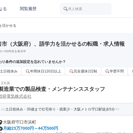
なる
閲覧履歴
求人検索
を活かせる
口市（大阪府）、語学力を活かせるの転職・求人情報
1
〜
50
件目を表示中
わり条件の追加設定を忘れていませんか？
土日祝休み
年間休日120日以上
完全週休2日制
学歴不問
正社員
製造業での製品検査・メンテナンススタッフ
総研電気株式会社
土日祝休み・30歳まで社宅有り・残業少・大阪メトロ守口駅徒歩5分
大阪府守口市浜町
月給23万7000円～44万500円