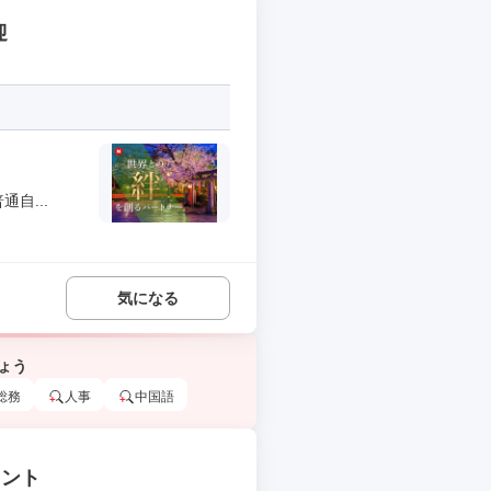
迎
自...
気になる
ょう
総務
人事
中国語
タント