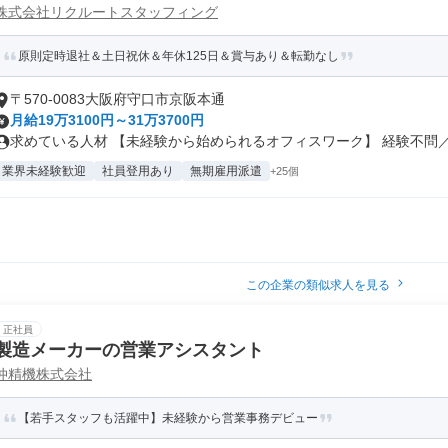
株式会社リクルートスタッフィング
原則定時退社＆土日祝休＆年休125日＆賞与あり＆転勤なし
〒570-0083大阪府守口市京阪本通
月給19万3100円～31万3700円
求めている人材 【未経験から始められるオフィスワーク】 経験不問／資
業界未経験歓迎
社員登用あり
無期雇用派遣
+25個
この企業の類似求人を見る
正社員
製造メーカーの営業アシスタント
仲精機株式会社
【若手スタッフも活躍中】未経験から営業事務デビュー