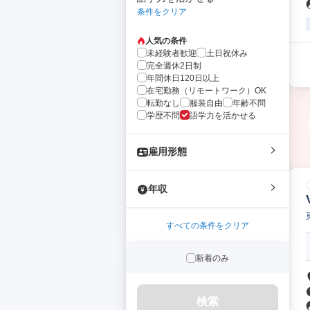
条件をクリア
人気の条件
未経験者歓迎
土日祝休み
完全週休2日制
年間休日120日以上
在宅勤務（リモートワーク）OK
転勤なし
服装自由
年齢不問
学歴不問
語学力を活かせる
雇用形態
年収
すべての条件をクリア
新着のみ
検索