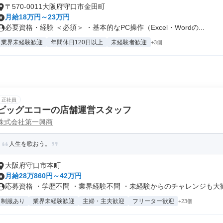
〒570-0011大阪府守口市金田町
月給18万円～23万円
必要資格・経験 ＜必須＞ ・基本的なPC操作（Excel・Wordの...
業界未経験歓迎
年間休日120日以上
未経験者歓迎
+3個
正社員
ビッグエコーの店舗運営スタッフ
株式会社第一興商
人生を歌おう。
大阪府守口市本町
月給28万860円～42万円
応募資格 ・学歴不問 ・業界経験不問 ・未経験からのチャレンジも大歓迎
制服あり
業界未経験歓迎
主婦・主夫歓迎
フリーター歓迎
+23個