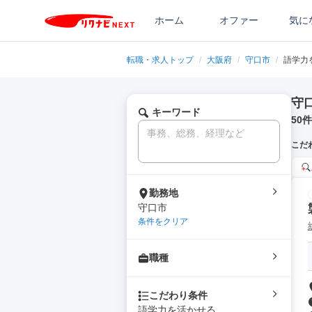
ホーム
オファー
気に
転職・求人トップ
/
大阪府
/
守口市
/
語学力
守
キーワード
50
件
こだ
勤務地
守口市
条件をクリア
職種
こだわり条件
語学力を活かせる