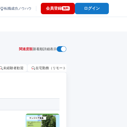
会員登録
ログイン
転職成功ノウハウ
無料
関連度順
新着順
詳細表示
未経験者歓迎
在宅勤務（リモートワーク）OK
家賃補助・住宅手当