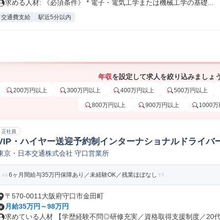
求める人材: 《必須条件》 * 電子・電気工学または機械工学の基礎...
交通費支給
駅近5分以内
年収
を設定して求人を絞り込みましょ
200万円以上
300万円以上
400万円以上
500万円以上
800万円以上
900万円以上
1000
正社員
VIP・ハイヤー送迎予約制インターナショナルドライバ
東京・日本交通株式会社 守口営業所
6ヶ月間給与35万円保障あり／未経験OK／残業ほぼなし
〒570-0011大阪府守口市金田町
月給35万円～98万円
求めている人材 【学歴経験不問◎研修充実／資格取得支援制度／20代～7