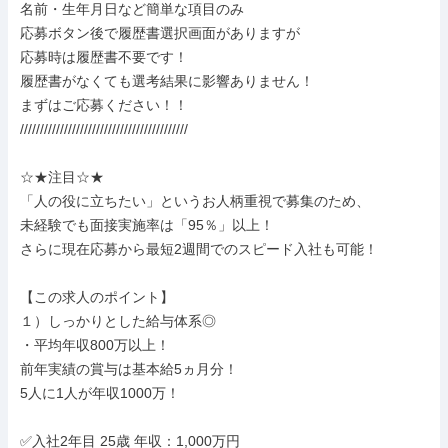
名前・生年月日など簡単な項目のみ

応募ボタン後で履歴書選択画面がありますが

応募時は履歴書不要です！

履歴書がなくても選考結果に影響ありません！

まずはご応募ください！！

//////////////////////////////////////////

☆★注目☆★

「人の役に立ちたい」というお人柄重視で募集のため、

未経験でも面接実施率は「95％」以上！

さらに現在応募から最短2週間でのスピード入社も可能！

【この求人のポイント】

１）しっかりとした給与体系◎

・平均年収800万以上！

前年実績の賞与は基本給5ヵ月分！

5人に1人が年収1000万！

✅入社2年目 25歳 年収：1,000万円
