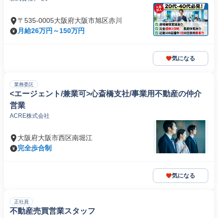
〒535-0005大阪府大阪市旭区赤川
月給26万円～150万円
気になる
業務委託
<エージェント/兼業可>心斎橋支社/事業用不動産の仲介
営業
ACRE株式会社
大阪府大阪市西区南堀江
完全歩合制
気になる
正社員
不動産売買営業スタッフ