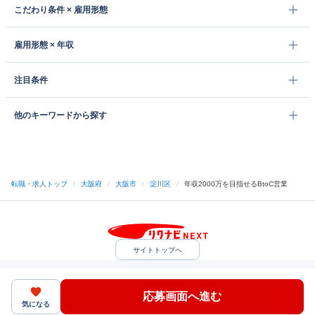
こだわり条件 × 雇用形態
雇用形態 × 年収
注目条件
他のキーワードから探す
転職・求人トップ
/
大阪府
/
大阪市
/
淀川区
/
年収2000万を目指せるBtoC営業
サイトトップへ
中途採用をご検討の企業様
利用規約・プライバシーポリシー
サイトマップ
ヘルプ・お問い合わせ
応募画面へ進む
（C）Indeed Inc.
気になる