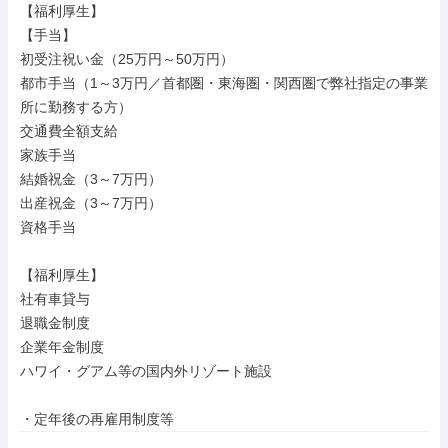
【福利厚生】

【手当】

初受注祝い金（25万円～50万円）

都市手当（1～3万円／首都圏・東海圏・関西圏で弊社指定の事業
所に勤務する方）

交通費全額支給

家族手当

結婚祝金（3～7万円）

出産祝金（3～7万円）

資格手当

【福利厚生】

社有車貸与

退職金制度

企業年金制度

ハワイ・グアム等の国内外リゾート施設

・定年後の再雇用制度等