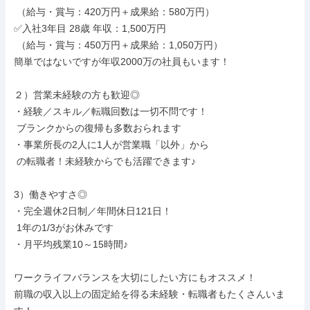
 （給与・賞与：420万円＋成果給：580万円）

✅入社3年目 28歳 年収：1,500万円

 （給与・賞与：450万円＋成果給：1,050万円）

簡単ではないですが年収2000万の社員もいます！

２）営業未経験の方も歓迎◎

・経験／スキル／転職回数は一切不問です！

 ブランクからの復帰も多数おられます

・事業所長の2人に1人が営業職「以外」から

 の転職者！未経験からでも活躍できます♪

3）働きやすさ◎

・完全週休2日制／年間休日121日！

 1年の1/3がお休みです

・月平均残業10～15時間♪

ワークライフバランスを大切にしたい方にもオススメ！

前職の収入以上の固定給を得る未経験・転職者もたくさんいま