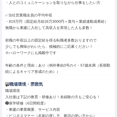
・人とのコミュニケーションを取りながら仕事をしたい方

✅当社営業職全員の平均年収

・819万円（固定給月給26万3000円＋賞与＋業績連動成果給）

無職から東建に入社して高収入を実現した人も多数！

前職の年収以上の固定給を得る転職者多数おりますので

少しでも興味がわいたら、積極的にご応募ください！

※ハローワークにも掲載中です

年齢の条件と理由：あり（例外事由3号のイ・57歳未満（長期勤
続によるキャリア形成のため））
職場環境・雰囲気
職場環境

入社後は下記の教育・研修あり！未経験の方もご安心を！

❶座学研修（6日間程度）

・東建の事業概要、サービス内容

・ビジネスマナー（名刺の渡し方、敬語の使い方から）
