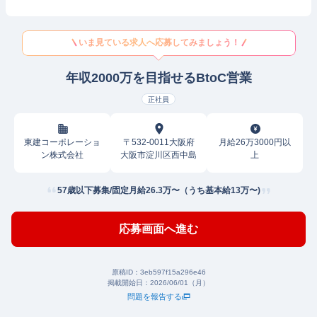
いま見ている求人へ応募してみましょう！
年収2000万を目指せるBtoC営業
正社員
東建コーポレーショ
〒532-0011大阪府
月給26万3000円以
ン株式会社
大阪市淀川区西中島
上
57歳以下募集/固定月給26.3万〜（うち基本給13万〜)
応募画面へ進む
原稿ID：
3eb597f15a296e46
掲載開始日：
2026/06/01（月）
問題を報告する