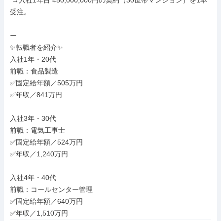
 →入社1年目 450,000,000円の契約（30世帯マンション）を1本
受注。

ー

✨転職者を紹介✨

入社1年・20代

前職：食品製造

✅固定給年額／505万円

✅年収／841万円

入社3年・30代

前職：電気工事士

✅固定給年額／524万円

✅年収／1,240万円

入社4年・40代

前職：コールセンター管理

✅固定給年額／640万円

✅年収／1,510万円