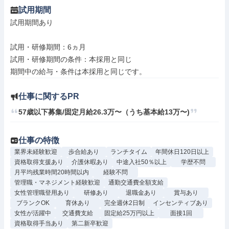
試用期間
試用期間あり

試用・研修期間：6ヵ月

試用・研修期間の条件：本採用と同じ

仕事に関するPR
57歳以下募集/固定月給26.3万〜（うち基本給13万〜)
仕事の特徴
業界未経験歓迎
歩合給あり
ランチタイム
年間休日120日以上
資格取得支援あり
介護休暇あり
中途入社50％以上
学歴不問
月平均残業時間20時間以内
経験不問
管理職・マネジメント経験歓迎
通勤交通費全額支給
女性管理職登用あり
研修あり
退職金あり
賞与あり
ブランクOK
育休あり
完全週休2日制
インセンティブあり
女性が活躍中
交通費支給
固定給25万円以上
面接1回
資格取得手当あり
第二新卒歓迎