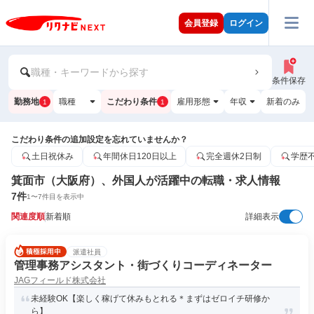
会員登録
ログイン
職種・キーワードから探す
条件保存
勤務地
職種
こだわり条件
雇用形態
年収
新着のみ
1
1
こだわり条件の追加設定を忘れていませんか？
土日祝休み
年間休日120日以上
完全週休2日制
学歴
箕面市（大阪府）、外国人が活躍中の転職・求人情報
7
件
1
〜
7
件目を表示中
関連度順
新着順
詳細表示
派遣社員
管理事務アシスタント・街づくりコーディネーター
JAGフィールド株式会社
未経験OK【楽しく稼げて休みもとれる＊まずはゼロイチ研修か
ら】