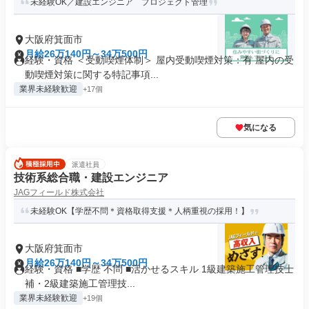
未経験OK／建設エンジニア プロジェクト管理
大阪府箕面市
月給26万140円～34万500円
経験・資格 ＜受動喫煙体制＞ 屋内受動喫煙対策：有 屋内の受
動喫煙対策に関する特記事項...
業界未経験歓迎
+17個
気になる
派遣社員
技術系総合職・建設エンジニア
JAGフィールド株式会社
未経験OK【学歴不問＊資格取得支援＊人柄重視の採用！】
大阪府箕面市
月給26万140円～34万500円
経験・資格 ■学歴 不問 ■活かせるスキル 1級建築施工管理技士
補・2級建築施工管理技...
業界未経験歓迎
+19個