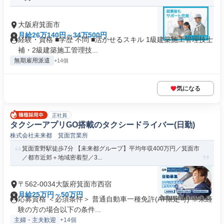
大阪府箕面市
月給26万140円～34万500円
経験・資格 ■学歴 不問 ■活かせるスキル 1級建築施工管理技士
補・2級建築施工管理技...
無期雇用派遣
+14個
気になる
正社員
タクシーアプリGO搭載のタクシードライバー(日勤)
株式会社未来都 箕面営業所
箕面萱野駅徒歩7分 【未来都グループ】平均年収400万円／箕面市
／都市近郊＋地域密着型／3...
〒562-0034大阪府箕面市西宿
月給25万円～50万円
応募資格 ＜必須条件＞ 普通自動車一種免許(AT限定可) ※未経
験の方の場合以下の条件...
主婦・主夫歓迎
+14個