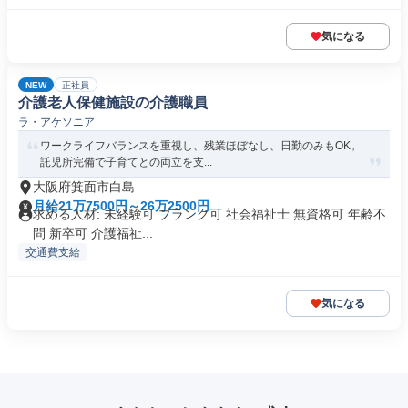
気になる
NEW
正社員
介護老人保健施設の介護職員
ラ・アケソニア
ワークライフバランスを重視し、残業ほぼなし、日勤のみもOK。
託児所完備で子育てとの両立を支...
大阪府箕面市白島
月給21万7500円～26万2500円
求める人材: 未経験可 ブランク可 社会福祉士 無資格可 年齢不
問 新卒可 介護福祉...
交通費支給
気になる