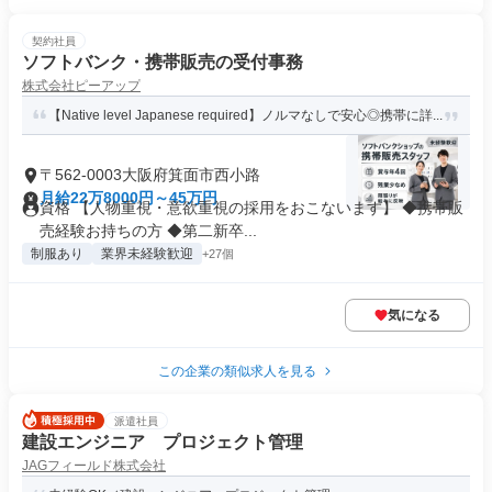
契約社員
ソフトバンク・携帯販売の受付事務
株式会社ピーアップ
【Native level Japanese required】ノルマなしで安心◎携帯に詳...
〒562-0003大阪府箕面市西小路
月給22万8000円～45万円
資格 【人物重視・意欲重視の採用をおこないます】 ◆携帯販
売経験お持ちの方 ◆第二新卒...
制服あり
業界未経験歓迎
+27個
気になる
この企業の類似求人を見る
派遣社員
建設エンジニア プロジェクト管理
JAGフィールド株式会社