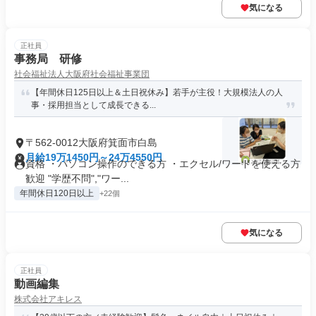
気になる
正社員
事務局 研修
社会福祉法人大阪府社会福祉事業団
【年間休日125日以上＆土日祝休み】若手が主役！大規模法人の人
事・採用担当として成長できる...
〒562-0012大阪府箕面市白島
月給19万1450円～24万4550円
資格 ・パソコン操作のできる方 ・エクセル/ワードを使える方
歓迎 "学歴不問","ワー...
年間休日120日以上
+22個
気になる
正社員
動画編集
株式会社アキレス