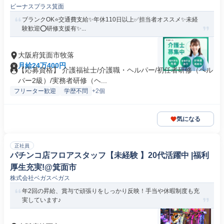
ビーナスプラス箕面
ブランクOK⭐️交通費支給✨年休110日以上✅️担当者オススメ✨未経
験歓迎⭕️研修支援有✨...
大阪府箕面市牧落
月給24万400円
【応募資格】 介護福祉士/介護職・ヘルパー/初任者研修（ヘル
パー2級）/実務者研修（ヘ...
フリーター歓迎
学歴不問
+2個
気になる
正社員
パチンコ店フロアスタッフ【未経験 】20代活躍中 |福利
厚生充実!@箕面市
株式会社ベガスベガス
年2回の昇給、賞与で頑張りをしっかり反映！手当や休暇制度も充
実しています♪