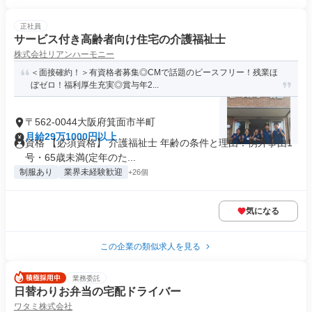
正社員
サービス付き高齢者向け住宅の介護福祉士
株式会社リアンハーモニー
＜面接確約！＞有資格者募集◎CMで話題のピースフリー！残業ほ
ぼゼロ！福利厚生充実◎賞与年2...
〒562-0044大阪府箕面市半町
月給29万1000円以上
資格 【必須資格】 介護福祉士 年齢の条件と理由：例外事由1
号・65歳未満(定年のた...
制服あり
業界未経験歓迎
+26個
気になる
この企業の類似求人を見る
業務委託
日替わりお弁当の宅配ドライバー
ワタミ株式会社