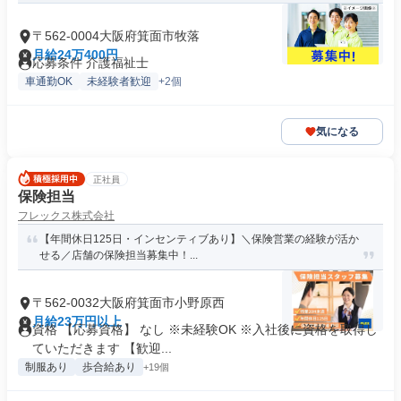
〒562-0004大阪府箕面市牧落
月給24万400円
応募条件 介護福祉士
車通勤OK
未経験者歓迎
+2個
気になる
正社員
保険担当
フレックス株式会社
【年間休日125日・インセンティブあり】＼保険営業の経験が活か
せる／店舗の保険担当募集中！...
〒562-0032大阪府箕面市小野原西
月給23万円以上
資格 【応募資格】 なし ※未経験OK ※入社後に資格を取得し
ていただきます 【歓迎...
制服あり
歩合給あり
+19個