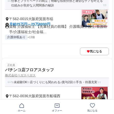
仕事とプライベートの両立｜明確な役割分担と適切なケアを叶える
仕組みが良好な人間関係の秘訣
〒562-0015大阪府箕面市稲
月給25万円～25万8000円
資格 介護福祉士 【先輩社員の前職】 介護職員/介護士/看護助
手/介護福祉士/社会福...
介護休暇あり
+13個
気になる
正社員
パチンコ店フロアスタッフ
株式会社ベガスベガス
✨未経験OK✨店づくりにも関われる♪賞与2回☆手当・待遇充実
〒562-0036大阪府箕面市船場西
月給25万4450円～34万5000円
求めている人材 ＼経験・学歴・年齢不問！／ 人と接すること
が好きで、 チームワークを大...
ホーム
オファー
気になる