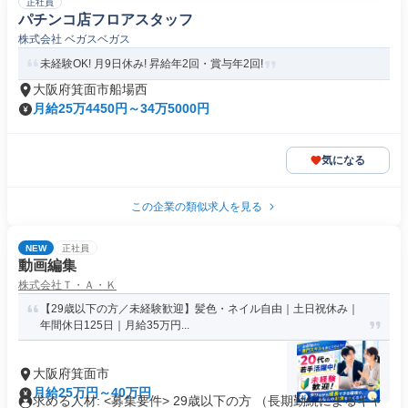
正社員
パチンコ店フロアスタッフ
株式会社 ベガスベガス
未経験OK! 月9日休み! 昇給年2回・賞与年2回!
大阪府箕面市船場西
月給25万4450円～34万5000円
気になる
この企業の類似求人を見る
NEW
正社員
動画編集
株式会社Ｔ・Ａ・Ｋ
【29歳以下の方／未経験歓迎】髪色・ネイル自由｜土日祝休み｜
年間休日125日｜月給35万円...
大阪府箕面市
月給25万円～40万円
求める人材: <募集要件> 29歳以下の方 （長期勤続によるキャ