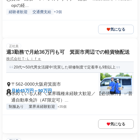
opの経...
経験者歓迎
交通費支給
+3個
気になる
正社員
週3勤務で月給36万円も可 箕面市周辺での軽貨物配送
株式会社Ｔ‐Ｌｉｆｅ
20代〜50代男女活躍中!充実した研修制度で定着率も9割以上
〒562-0000大阪府箕面市
月給45万円～90万円
求めている人材 ＼業界職種未経験大歓迎／ 【必須条件】 ✅普
通自動車免許（AT限定可）...
制服あり
業界未経験歓迎
+35個
気になる