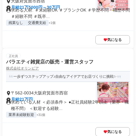
大阪府箕面市西宿
月給21万5000円～30万円
求める人材: ＃未経験OK ＃ブランクOK ＃学歴不問・職歴不問
＃経験不問 ＃既卒...
残業なし
交通費支給
+1個
気になる
正社員
バラエティ雑貨店の販売・運営スタッフ
株式会社オリンピア
一歩ずつステップアップ♪自由なアイデアでお店づくりに挑戦✨
〒562-0034大阪府箕面市西宿
月給21万円
求めている人材 ＜必須条件＞ ●正社員経験2年以上（業界・職
種不問） ＜歓迎する経験...
業界未経験歓迎
+31個
気になる