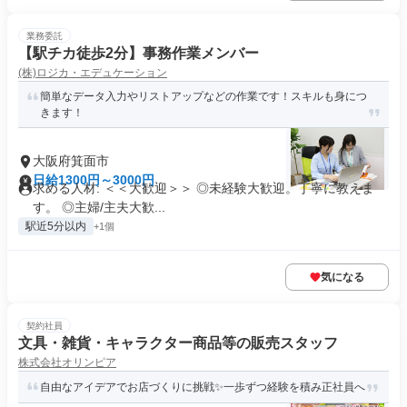
業務委託
【駅チカ徒歩2分】事務作業メンバー
(株)ロジカ・エデュケーション
簡単なデータ入力やリストアップなどの作業です！スキルも身につ
きます！
大阪府箕面市
日給1300円～3000円
求める人材: ＜＜大歓迎＞＞ ◎未経験大歓迎。丁寧に教えま
す。 ◎主婦/主夫大歓...
駅近5分以内
+1個
気になる
契約社員
文具・雑貨・キャラクター商品等の販売スタッフ
株式会社オリンピア
自由なアイデアでお店づくりに挑戦✨一歩ずつ経験を積み正社員へ