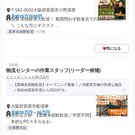
〒562-0032大阪府箕面市小野原西
月給26万7690円
資格 未経験者大歓迎！ 業態問わず飲食店での経験は大歓迎！
＼ こんな方にオススメ ...
業界未経験歓迎
+17個
気になる
正社員
物流センターの作業スタッフ(リーダー候補)
ＺｅｎＧｒｏｕｐ株式会社
【業種未経験歓迎】オープニング募集！／冷暖房完備の快適な施設
／有給休暇初年度から26日付与...
大阪府箕面市船場東
月給26万円～36万円
求める人材: 【業種未経験歓迎／学歴不問】 ＜必須条件＞ ■基
本的なPCスキルをお...
交通費支給