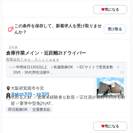
気になる
この条件を保存して、新着求人を受け取りませ
受け取る
んか？
正社員
倉庫作業メイン・近距離2tドライバー
有限会社Ｔｗｏ Ｖｉｌｌａｇｅ
✨年間休日120日以上 ✨私服勤務OK ✨ECサイトで受賞多数 ✨
20代・30代男性活躍中...
大阪府箕面市今宮
月給25万円～30万円
求める人材: ✅倉庫未経験者も歓迎 ✅正社員が初めての方も歓
迎 ✅要準中型免許(AT...
即日勤務OK
交通費支給
気になる