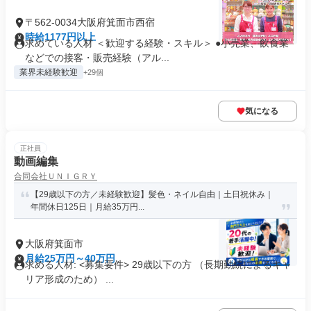
〒562-0034大阪府箕面市西宿
時給1177円以上
求めている人材 ＜歓迎する経験・スキル＞ ●小売業、飲食業
などでの接客・販売経験（アル...
業界未経験歓迎
+29個
気になる
正社員
動画編集
合同会社ＵＮＩＧＲＹ
【29歳以下の方／未経験歓迎】髪色・ネイル自由｜土日祝休み｜
年間休日125日｜月給35万円...
大阪府箕面市
月給25万円～40万円
求める人材: <募集要件> 29歳以下の方 （長期勤続によるキャ
リア形成のため） ...