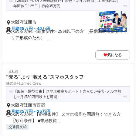
【29歳以下の方／未経験歓迎】髪色・ネイル自由｜土日祝休み｜
年間休日125日｜月給35万円...
大阪府箕面市
月給25万円～40万円
求める人材: <募集要件> 29歳以下の方 （長期勤続によるキャ
リア形成のため） ...
気になる
正社員
“売る”より“教える”スマホスタッフ
株式会社United Crew
【服装・髪型自由】スマホ教室サポート！売らない接客×ノルマ無
し✨月収30万円以上も可能！
大阪府箕面市西宿
月給25万円～35万円
求める人材: 【必須条件】 スマホ操作を問題無くできる方
【歓迎条件】 ■未経験歓...
交通費支給