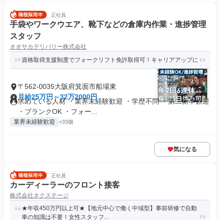
正社員
手袋やワークウエア、靴下などの倉庫内作業・進捗管理
スタッフ
オオサカデリバリー株式会社
資格取得支援制度でフォークリフト免許取得可！キャリアアップに
〒562-0035大阪府箕面市船場東
月給25万円～32万2000円
求めている人材 ・業界未経験歓迎 ・学歴不問 ・第二新卒歓迎
・ブランクOK ・フォー...
業界未経験歓迎
+33個
気になる
正社員
カーディーラーのフロント接客
株式会社ネクステージ
★年収450万円以上可★【地元中心で働く中域型】事前研修で自動
車の知識は不要！女性スタッフ...