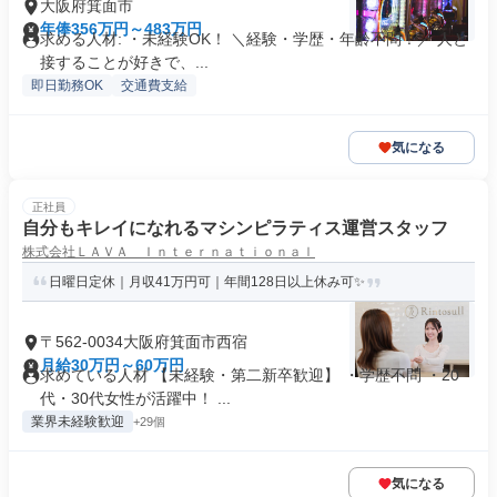
大阪府箕面市
年俸356万円～483万円
求める人材: ・未経験OK！ ＼経験・学歴・年齢不問！／ 人と
接することが好きで、...
即日勤務OK
交通費支給
気になる
正社員
自分もキレイになれるマシンピラティス運営スタッフ
株式会社ＬＡＶＡ Ｉｎｔｅｒｎａｔｉｏｎａｌ
日曜日定休｜月収41万円可｜年間128日以上休み可✨
〒562-0034大阪府箕面市西宿
月給30万円～60万円
求めている人材 【未経験・第二新卒歓迎】 ・学歴不問 ・20
代・30代女性が活躍中！ ...
業界未経験歓迎
+29個
気になる