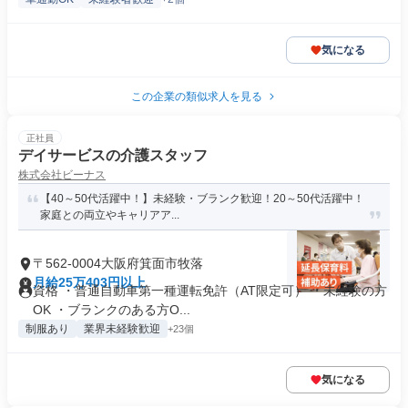
気になる
この企業の類似求人を見る
正社員
デイサービスの介護スタッフ
株式会社ビーナス
【40～50代活躍中！】未経験・ブランク歓迎！20～50代活躍中！
家庭との両立やキャリアア...
〒562-0004大阪府箕面市牧落
月給25万403円以上
資格 ・普通自動車第一種運転免許（AT限定可） ・未経験の方
OK ・ブランクのある方O...
制服あり
業界未経験歓迎
+23個
気になる