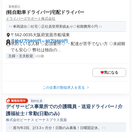
業務委託
(軽自動車ドライバー)宅配ドライバー
ドライバーズサポート株式会社
車両貸出◇社宅◇正社員登用実績あり◇初期費用０円
〒562-0035大阪府箕面市船場東
月給47万5800円～80万8860円
求めている人材 ◇必須要件◇ ・配達が苦手でない方 ◇未経験
でも安心◇ 弊社は独自の...
主婦・主夫歓迎
+11個
気になる
この企業の類似求人を見る
契約社員
デイサービス事業所での介護職員・送迎ドライバー / 介
護福祉士 / 常勤(日勤のみ)
株式会社ビーナス ビーナスプラス箕面
賞与年2回、計3.3ヶ月分！日勤のみ募集！日曜固定休。