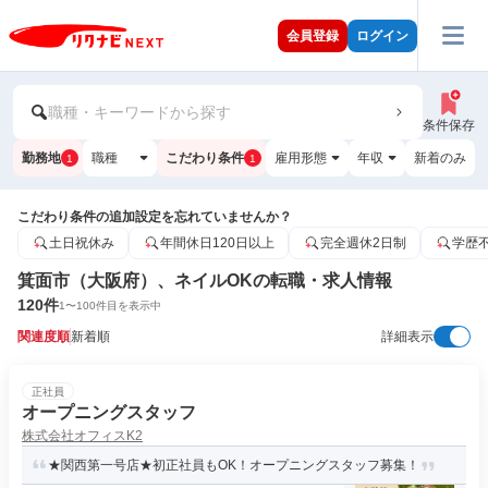
会員登録
ログイン
職種・キーワードから探す
条件保存
勤務地
職種
こだわり条件
雇用形態
年収
新着のみ
1
1
こだわり条件の追加設定を忘れていませんか？
土日祝休み
年間休日120日以上
完全週休2日制
学歴
箕面市（大阪府）、ネイルOKの転職・求人情報
120
件
1
〜
100
件目を表示中
関連度順
新着順
詳細表示
正社員
オープニングスタッフ
株式会社オフィスK2
★関西第一号店★初正社員もOK！オープニングスタッフ募集！