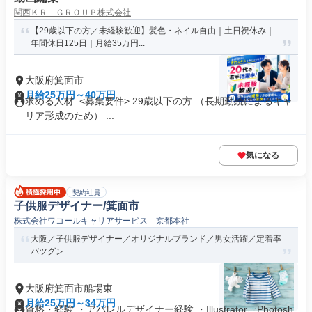
関西ＫＲ ＧＲＯＵＰ株式会社
【29歳以下の方／未経験歓迎】髪色・ネイル自由｜土日祝休み｜
年間休日125日｜月給35万円...
大阪府箕面市
月給25万円～40万円
求める人材: <募集要件> 29歳以下の方 （長期勤続によるキャ
リア形成のため） ...
気になる
契約社員
子供服デザイナー/箕面市
株式会社ワコールキャリアサービス 京都本社
大阪／子供服デザイナー／オリジナルブランド／男女活躍／定着率
バツグン
大阪府箕面市船場東
月給25万円～34万円
資格・経験 ・アパレルデザイナー経験 ・Illustrator、Photosh