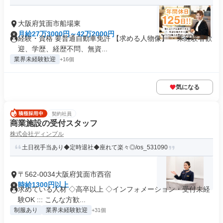
大阪府箕面市船場東
月給27万3000円～42万2000円
経験・資格 要普通自動車免許 【求める人物像】 ・未経験者歓
迎、学歴、経歴不問、無資...
業界未経験歓迎
+16個
気になる
契約社員
商業施設の受付スタッフ
株式会社ディンプル
土日祝手当あり◆定時退社◆座れて楽々◎/os_531090
〒562-0034大阪府箕面市西宿
時給1300円以上
求めている人材 ◇高卒以上 ◇インフォメーション・受付未経
験OK ::: こんな方歓...
制服あり
業界未経験歓迎
+31個