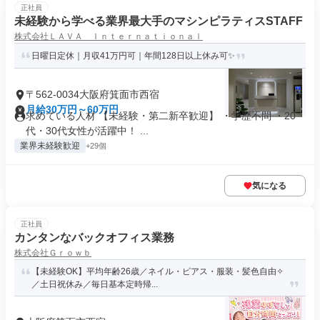
正社員
未経験から学べる業界最大手のマシンピラティスSTAFF
株式会社ＬＡＶＡ Ｉｎｔｅｒｎａｔｉｏｎａｌ
日曜日定休｜月収41万円可｜年間128日以上休み可✨
〒562-0034大阪府箕面市西宿
月給30万円～60万円
求めている人材 【未経験・第二新卒歓迎】 ・学歴不問 ・20
代・30代女性が活躍中！ ...
業界未経験歓迎
+29個
気になる
正社員
カンタンなバックオフィス業務
株式会社Ｇｒｏｗｂ
【未経験OK】平均年齢26歳／ネイル・ピアス・服装・髪色自由✧
／土日祝休み／毎日基本定時帰...