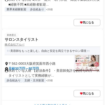
■経験不問 ■未経験者歓迎...
業界未経験歓迎
歩合給あり
+26個
気になる
業務委託
サロンスタイリスト
株式会社アルバ
美容師をもっと楽しむ。自由と安定を両立できるサロン環境
〒562-0003大阪府箕面市西小路
月給30万円～80万円
求めている人材 【必須条件】 ・美容師免許をお持ちの方 ・ス
タイリストとして実務経験が...
歩合給あり
主婦・主夫歓迎
+20個
気になる