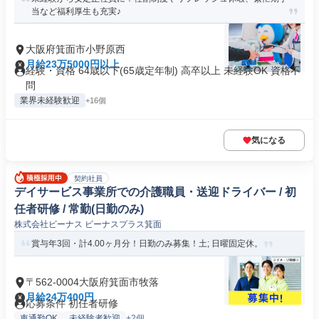
当など福利厚生も充実♪
大阪府箕面市小野原西
月給23万5000円以上
経験・資格 64歳以下(65歳定年制) 高卒以上 未経験OK 資格不
問
業界未経験歓迎
+16個
気になる
契約社員
デイサービス事業所での介護職員・送迎ドライバー / 初
任者研修 / 常勤(日勤のみ)
株式会社ビーナス ビーナスプラス箕面
賞与年3回・計4.00ヶ月分！日勤のみ募集！土; 日曜固定休。
〒562-0004大阪府箕面市牧落
月給24万400円
応募条件 初任者研修
車通勤OK
未経験者歓迎
+2個