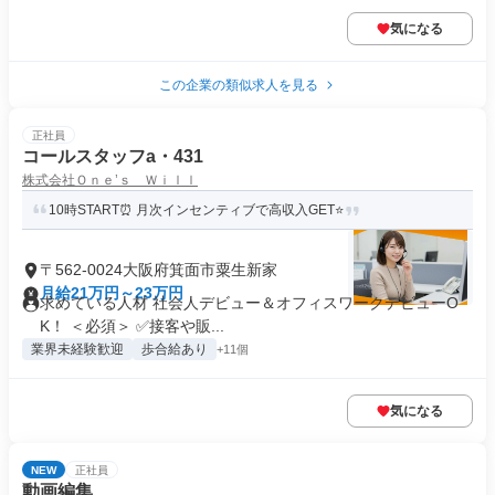
気になる
この企業の類似求人を見る
正社員
コールスタッフa・431
株式会社Ｏｎｅ’ｓ Ｗｉｌｌ
10時START⏰️ 月次インセンティブで高収入GET⭐️
〒562-0024大阪府箕面市粟生新家
月給21万円～23万円
求めている人材 社会人デビュー＆オフィスワークデビューO
K！ ＜必須＞ ✅️接客や販...
業界未経験歓迎
歩合給あり
+11個
気になる
NEW
正社員
動画編集