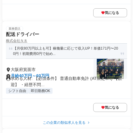
気になる
業務委託
配送ドライバー
株式会社Ｎ８
【月収80万円以上も可】稼働量に応じて収入UP！単価171円〜20
0円！初期費用0円で始め...
大阪府箕面市
月給40万円～60万円
求める人材: 【必須条件】 普通自動車免許 (AT限定OK) 【歓
迎】 ・経歴不問...
シフト自由
即日勤務OK
気になる
この企業の類似求人を見る