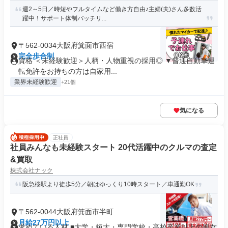
週2～5日／時短やフルタイムなど働き方自由♪主婦(夫)さん多数活
躍中！サポート体制バッチリ...
〒562-0034大阪府箕面市西宿
完全歩合制
資格 ＜未経験歓迎＞人柄・人物重視の採用◎ ▼普通自動車運
転免許をお持ちの方は自家用...
業界未経験歓迎
+21個
気になる
正社員
社員みんなも未経験スタート 20代活躍中のクルマの査定
&買取
株式会社ナック
阪急桜駅より徒歩5分／朝はゆっくり10時スタート／車通勤OK
〒562-0044大阪府箕面市半町
月給27万円以上
求めている人材 ■大学・短大・専門学校・高校卒業以上の男女