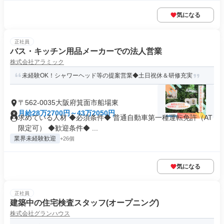
気になる
正社員
バス・キッチン用品メーカーでの法人営業
株式会社アラミック
未経験OK！シャワーヘッド等の提案営業◆土日祝休＆研修充実
〒562-0035大阪府箕面市船場東
月給28万2700円～43万2050円
求めている人材 ◆必須条件◆ 普通自動車第一種運転免許（AT
限定可） ◆歓迎条件◆ ...
業界未経験歓迎
+26個
気になる
正社員
建築中の住宅検査スタッフ(オープニング)
株式会社グランハウス