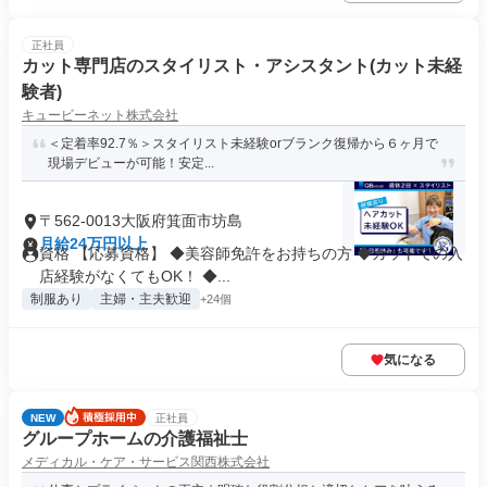
正社員
カット専門店のスタイリスト・アシスタント(カット未経
験者)
キュービーネット株式会社
＜定着率92.7％＞スタイリスト未経験orブランク復帰から６ヶ月で
現場デビューが可能！安定...
〒562-0013大阪府箕面市坊島
月給24万円以上
資格 【応募資格】 ◆美容師免許をお持ちの方 ◆カットでの入
店経験がなくてもOK！ ◆...
制服あり
主婦・主夫歓迎
+24個
気になる
NEW
正社員
グループホームの介護福祉士
メディカル・ケア・サービス関西株式会社