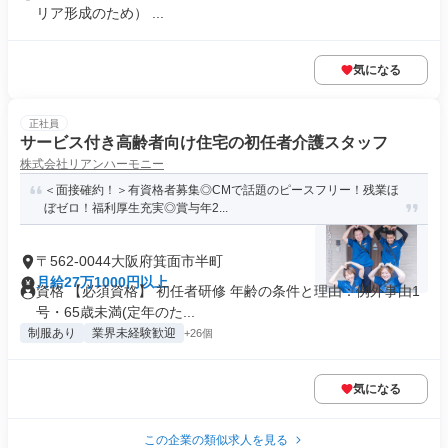
リア形成のため） ...
気になる
正社員
サービス付き高齢者向け住宅の初任者介護スタッフ
株式会社リアンハーモニー
＜面接確約！＞有資格者募集◎CMで話題のピースフリー！残業ほ
ぼゼロ！福利厚生充実◎賞与年2...
〒562-0044大阪府箕面市半町
月給27万1000円以上
資格 【必須資格】 初任者研修 年齢の条件と理由：例外事由1
号・65歳未満(定年のた...
制服あり
業界未経験歓迎
+26個
気になる
この企業の類似求人を見る