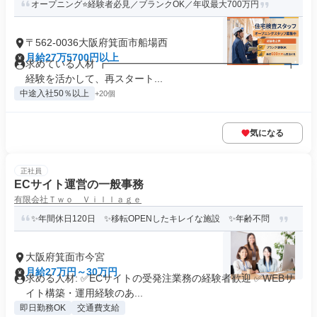
オープニング⭐経験者必見／ブランクOK／年収最大700万円
〒562-0036大阪府箕面市船場西
月給27万5700円以上
求めている人材 ┏━━━━━━━━━━━━━━━━━━┓
経験を活かして、再スタート...
中途入社50％以上
+20個
気になる
正社員
ECサイト運営の一般事務
有限会社Ｔｗｏ Ｖｉｌｌａｇｅ
✨年間休日120日 ✨移転OPENしたキレイな施設 ✨年齢不問
大阪府箕面市今宮
月給27万円～30万円
求める人材: ✅ECサイトの受発注業務の経験者歓迎 ✅WEBサ
イト構築・運用経験のあ...
即日勤務OK
交通費支給