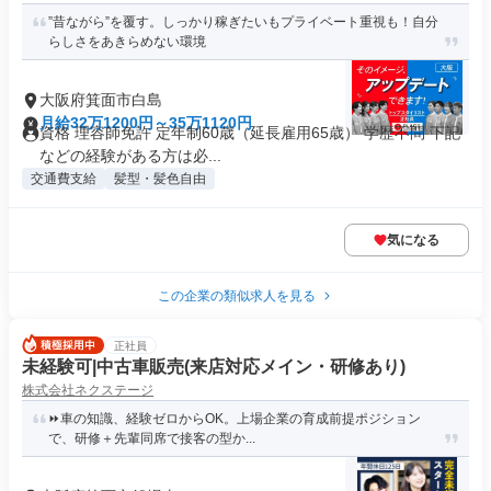
”昔ながら”を覆す。しっかり稼ぎたいもプライベート重視も！自分
らしさをあきらめない環境
大阪府箕面市白島
月給32万1200円～35万1120円
資格 理容師免許 定年制60歳（延長雇用65歳） 学歴不問 下記
などの経験がある方は必...
交通費支給
髪型・髪色自由
気になる
この企業の類似求人を見る
正社員
未経験可|中古車販売(来店対応メイン・研修あり)
株式会社ネクステージ
⏩️車の知識、経験ゼロからOK。上場企業の育成前提ポジション
で、研修＋先輩同席で接客の型か...