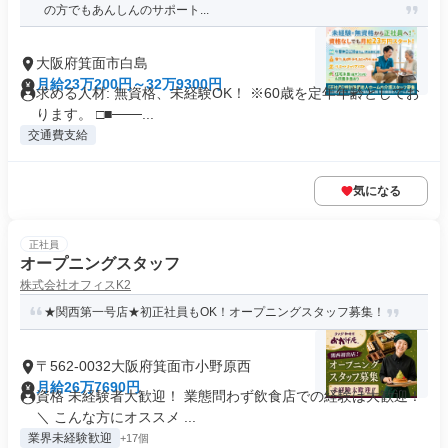
の方でもあんしんのサポート...
大阪府箕面市白島
月給23万200円～32万9300円
求める人材: 無資格、未経験OK！ ※60歳を定年年齢としてお
ります。 □■───...
交通費支給
気になる
正社員
オープニングスタッフ
株式会社オフィスK2
★関西第一号店★初正社員もOK！オープニングスタッフ募集！
〒562-0032大阪府箕面市小野原西
月給26万7690円
資格 未経験者大歓迎！ 業態問わず飲食店での経験は大歓迎！
＼ こんな方にオススメ ...
業界未経験歓迎
+17個