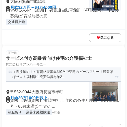
大阪府箕面市船場東
月給32万円～64万4000円
求める人材: 【必須】 要普通自動車免許（AT限定可） 【この
募集は“育成前提の完...
交通費支給
気になる
正社員
サービス付き高齢者向け住宅の介護福祉士
株式会社リアンハーモニー
＜面接確約！＞有資格者募集◎CMで話題のピースフリー！残業ほ
ぼゼロ！福利厚生充実◎賞与年2...
〒562-0044大阪府箕面市半町
月給29万1000円以上
資格 【必須資格】 介護福祉士 年齢の条件と理由：例外事由1
号・65歳未満(定年のた...
制服あり
業界未経験歓迎
+26個