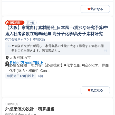
気になる
正社員
【大阪】家電向け素材開発_日本風土/潤沢な研究予算/中
途入社者多数在籍/転勤無 高分子化学/高分子素材研究開
株式会社サムスン日本研究所
発
▼大阪研究所に所属し、家電製品の性能に大きく影響する素材の開
発をご担当頂きます。家電製品と...
大阪府箕面市
月給30万7000円以上
必要な経験・能力等 【必須技術】■化学全般 ■反応化学、界面
化学(防汚・機能性 Coa...
年間休日120日以上
+4個
気になる
契約社員
外壁塗装の設計・積算担当
株式会社MuscatHome