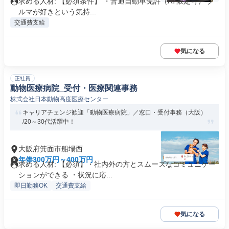
求める人材: 【必須条件】 ・普通自動車免許（AT限定可） ク
ルマが好きという気持...
交通費支給
気になる
正社員
動物医療病院_受付・医療関連事務
株式会社日本動物高度医療センター
キャリアチェンジ歓迎「動物医療病院」／窓口・受付事務（大阪）
/20～30代活躍中！
大阪府箕面市船場西
年俸300万円～400万円
求める人材: 【必須】・社内外の方とスムーズなコミュニケー
ションができる ・状況に応...
即日勤務OK
交通費支給
気になる