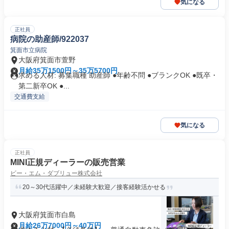
気になる
正社員
病院の助産師/922037
箕面市立病院
大阪府箕面市萱野
月給35万1500円～35万5700円
求める人材: 募集職種 助産師 ●年齢不問 ●ブランクOK ●既卒・
第二新卒OK ●...
交通費支給
気になる
正社員
MINI正規ディーラーの販売営業
ビー・エム・ダブリュー株式会社
20～30代活躍中／未経験大歓迎／接客経験活かせる
大阪府箕面市白島
月給26万7000円～40万円