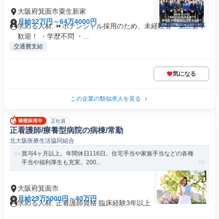
大阪府箕面市粟生新家
月給32万円～64万4000円
求める人材: ⏩️ポテンシャル採用のため、未経験者・第二新卒
歓迎！ ・学歴不問 ・...
交通費支給
気になる
この企業の類似求人を見る
正社員
正看護師/療養型病院の病棟/常勤
北大阪医療生活協同組合
賞与4ヶ月以上。年間休日116日。住宅手当や家族手当などの各種
手当や福利厚生も充実。200...
大阪府箕面市
月給29万5000円～40万円
求める人材: 正看護師資格 臨床経験3年以上