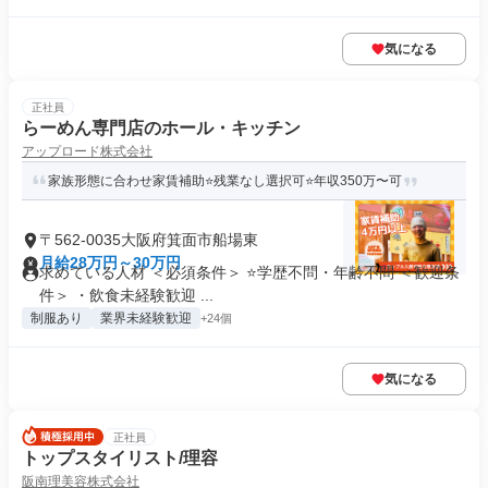
気になる
正社員
らーめん専門店のホール・キッチン
アップロード株式会社
家族形態に合わせ家賃補助⭐残業なし選択可⭐年収350万〜可
〒562-0035大阪府箕面市船場東
月給28万円～30万円
求めている人材 ＜必須条件＞ ⭐学歴不問・年齢不問 ＜歓迎条
件＞ ・飲食未経験歓迎 ...
制服あり
業界未経験歓迎
+24個
気になる
正社員
トップスタイリスト/理容
阪南理美容株式会社