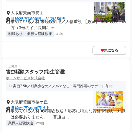
大阪府箕面市箕面
月給25万6800円～31万350円
求めている人材 未経験歓迎／人物重視 【必須】 ◎45歳以下の
方（3号のイ／長期キャ...
制服あり
業界未経験歓迎
+36個
気になる
正社員
害虫駆除スタッフ(衛生管理)
ホームサービス株式会社
実働7.5h／残業少なめ／ノルマなし／専門部署のサポート有
大阪府箕面市桜ケ丘
月給25万5000円以上
求めている人材 ■未経験歓迎！応募に特別な資格や経験、知識
は必要ありません。 ・普通自...
業界未経験歓迎
+28個