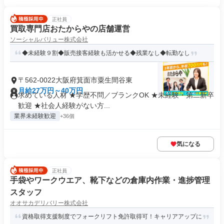
正社員
買取専門店おたからやの店舗運営
ソーシャルバリュー株式会社
◆未経験９割◆販売接客経験も活かせる◆残業なし◆転勤なし
〒562-0022大阪府箕面市粟生間谷東
月給27万円～40万円
求めている人材 ★学歴不問／ブランクOK ★未経験・第二新卒
歓迎 ★社会人経験がない方...
業界未経験歓迎
+36個
気になる
正社員
手袋やワークウエア、靴下などの倉庫内作業・進捗管理
スタッフ
オオサカデリバリー株式会社
資格取得支援制度でフォークリフト免許取得可！キャリアアップに