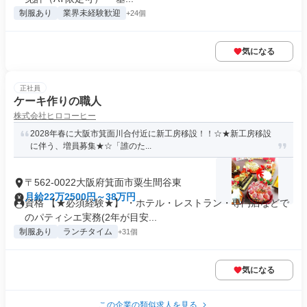
制服あり
業界未経験歓迎
+24個
気になる
正社員
ケーキ作りの職人
株式会社ヒロコーヒー
2028年春に大阪市箕面川合付近に新工房移設！！☆★新工房移設
に伴う、増員募集★☆「誰のた...
〒562-0022大阪府箕面市粟生間谷東
月給22万2500円～38万円
資格 【★必須経験★】 ・ホテル・レストラン・専門店などで
のパティシエ実務(2年が目安...
制服あり
ランチタイム
+31個
気になる
この企業の類似求人を見る