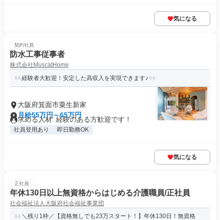
気になる
契約社員
防水工事従事者
株式会社MuscatHome
経験者大歓迎！安定した高収入を実現できます♪
大阪府箕面市粟生新家
月給55万円～65万円
求める人材: 経験のある方歓迎です！
社員登用あり
即日勤務OK
気になる
正社員
年休130日以上無資格からはじめる介護職員/正社員
社会福祉法人大阪府社会福祉事業団
＼残り1枠／【資格無しでも23万スタート！】年休130日！無資格