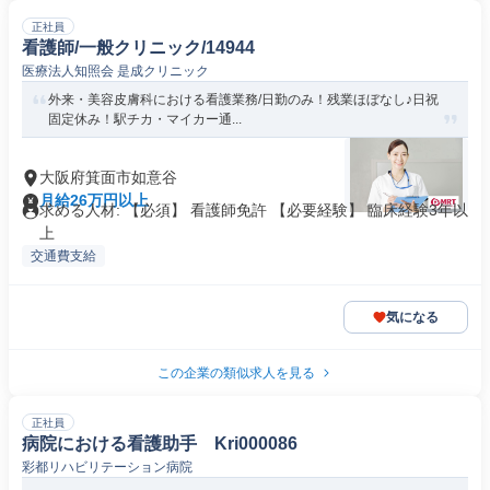
正社員
看護師/一般クリニック/14944
医療法人知照会 是成クリニック
外来・美容皮膚科における看護業務/日勤のみ！残業ほぼなし♪日祝
固定休み！駅チカ・マイカー通...
大阪府箕面市如意谷
月給26万円以上
求める人材: 【必須】 看護師免許 【必要経験】 臨床経験3年以
上
交通費支給
気になる
この企業の類似求人を見る
正社員
病院における看護助手 Kri000086
彩都リハビリテーション病院