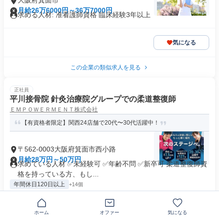
大阪府箕面市
月給26万6000円～36万7000円
求める人材: 准看護師資格 臨床経験3年以上
気になる
この企業の類似求人を見る
正社員
平川接骨院 針灸治療院グループでの柔道整復師
ＥＭＰＯＷＥＲＭＥＮＴ株式会社
【有資格者限定】関西24店舗で20代〜30代活躍中！
〒562-0003大阪府箕面市西小路
月給28万円～50万円
求めている人材 ✅未経験可 ✅年齢不問 ✅新卒可 柔道整復師資
格を持っている方、もし...
年間休日120日以上
+14個
気になる
ホーム
オファー
気になる