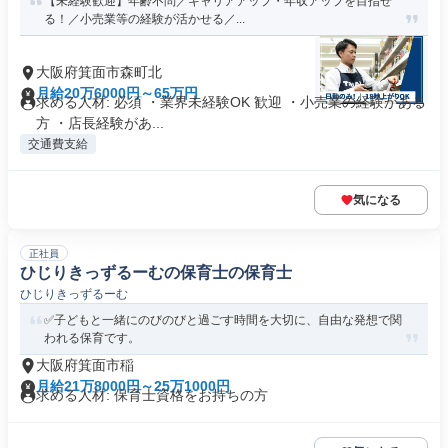
【未経験歓迎】年齢不問／キャリアアップ・年収アップを目指せ
る！／小売業等の経験が活かせる／...
大阪府箕面市森町北
月給20万6000円～65万円
求める人材: 必須 ・業界未経験OK 歓迎 ・小売業の経験がある
方 ・店長経験があ...
交通費支給
気になる
正社員
ひじりきっずるーむの保育士の保育士
ひじりきっずるーむ
✅子どもと一緒にのびのびと過ごす時間を大切に、自由な発想で関
われる保育です。
大阪府箕面市稲
月給21万8000円～25万1000円
求める人材: 保育士資格をお持ちの方