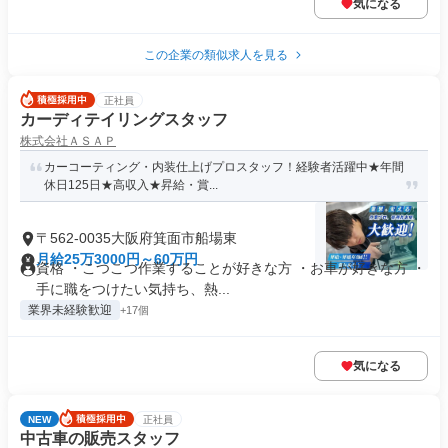
気になる
この企業の類似求人を見る
正社員
カーディテイリングスタッフ
株式会社ＡＳＡＰ
カーコーティング・内装仕上げプロスタッフ！経験者活躍中★年間
休日125日★高収入★昇給・賞...
〒562-0035大阪府箕面市船場東
月給25万3000円～60万円
資格 ・こつこつ作業することが好きな方 ・お車が好きな方 ・
手に職をつけたい気持ち、熱...
業界未経験歓迎
+17個
気になる
NEW
正社員
中古車の販売スタッフ