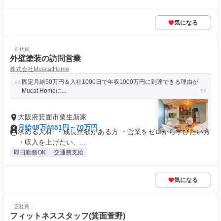
気になる
正社員
外壁塗装の訪問営業
株式会社MuscatHome
固定月給50万円＆入社1000日で年収1000万円に到達できる理由が
Mucat Homeに...
大阪府箕面市粟生新家
月給49万4451円～70万円
求める人材: ・成長意欲がある方 ・営業をゼロから学びたい方
・収入を上げたい、...
即日勤務OK
交通費支給
気になる
正社員
フィットネススタッフ(箕面萱野)