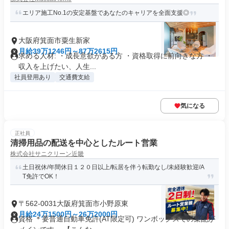
エリア施工No.1の安定基盤であなたのキャリアを全面支援◎
大阪府箕面市粟生新家
月給39万1246円～87万2615円
求める人材: ・成長意欲がある方 ・資格取得に前向きな方 ・
収入を上げたい、人生...
社員登用あり
交通費支給
気になる
正社員
清掃用品の配送を中心としたルート営業
株式会社サニクリーン近畿
土日祝休/年間休日１２０日以上/転居を伴う転勤なし/未経験歓迎/A
T免許でOK！
〒562-0031大阪府箕面市小野原東
月給24万1500円～26万2000円
資格 ＊要普通自動車免許(AT限定可) ワンボックスでの集配が