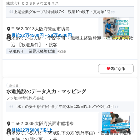
株式会社ＣＯＳＰＡウエルネス
上場企業グループ◎未経験OK・残業10h以下・賞与年2回
〒562-0013大阪府箕面市坊島
月給22万4500円～29万9500円
求めている人材 ・学歴不問 ・職種未経験歓迎 ・業種未経験歓
迎 【歓迎条件】 ・接客...
制服あり
業界未経験歓迎
+22個
気になる
正社員
水道施設のデータ入力・マッピング
フジ地中情報株式会社
「水」の安全を守る仕事／年間休日125日以上／官公庁取引
〒562-0035大阪府箕面市船場東
月給22万5000円以上
求めている人材 ・35歳以下の方(例外事由) ・普通自動車運転
免許（AT限定可） ・基...