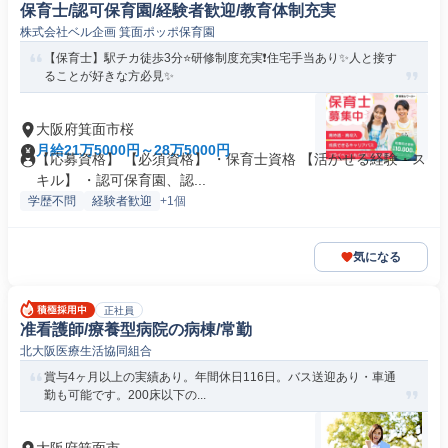
保育士/認可保育園/経験者歓迎/教育体制充実
株式会社ベル企画 箕面ポッポ保育園
【保育士】駅チカ徒歩3分⭐研修制度充実❗️住宅手当あり✨人と接す
ることが好きな方必見✨
大阪府箕面市桜
月給21万5000円～28万5000円
【応募資格】 【必須資格】 ・保育士資格 【活かせる経験・ス
キル】 ・認可保育園、認...
学歴不問
経験者歓迎
+1個
気になる
正社員
准看護師/療養型病院の病棟/常勤
北大阪医療生活協同組合
賞与4ヶ月以上の実績あり。年間休日116日。バス送迎あり・車通
勤も可能です。200床以下の...