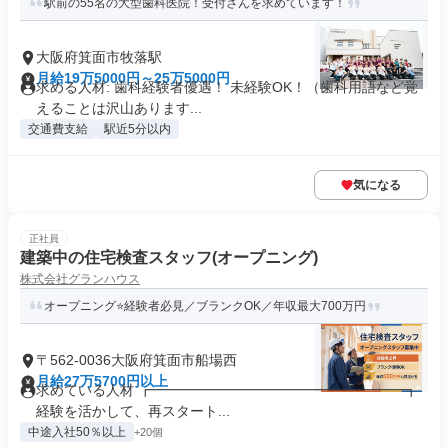
駅前の55名の大型歯科医院！受付さんを求めています！
大阪府箕面市牧落駅
月給19万5000円～25万5000円
求める人材: 歯科経験者優遇！ 未経験OK！（歯科用語など覚
えることは沢山あります...
交通費支給
駅近5分以内
気になる
正社員
建築中の住宅検査スタッフ(オープニング)
株式会社グランハウス
オープニング⭐経験者必見／ブランクOK／年収最大700万円
〒562-0036大阪府箕面市船場西
月給27万5700円以上
求めている人材 ┏━━━━━━━━━━━━━━━━━━┓
経験を活かして、再スタート...
中途入社50％以上
+20個