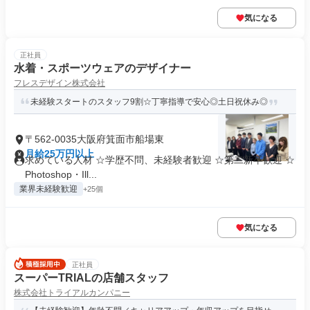
気になる
正社員
水着・スポーツウェアのデザイナー
フレスデザイン株式会社
未経験スタートのスタッフ9割☆丁寧指導で安心◎土日祝休み◎
〒562-0035大阪府箕面市船場東
月給25万円以上
求めている人材 ☆学歴不問、未経験者歓迎 ☆第二新卒歓迎 ☆
Photoshop・Ill...
業界未経験歓迎
+25個
気になる
正社員
スーパーTRIALの店舗スタッフ
株式会社トライアルカンパニー