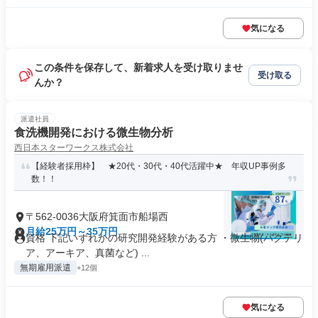
気になる
この条件を保存して、新着求人を受け取りませ
受け取る
んか？
派遣社員
食洗機開発における微生物分析
西日本スターワークス株式会社
【経験者採用枠】 ★20代・30代・40代活躍中★ 年収UP事例多
数！！
〒562-0036大阪府箕面市船場西
月給25万円～35万円
資格 下記いずれかの研究開発経験がある方 ・微生物(バクテリ
ア、アーキア、真菌など) ...
無期雇用派遣
+12個
気になる