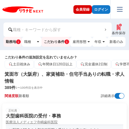
会員登録
ログイン
職種・キーワードから探す
条件保存
勤務地
職種
こだわり条件
雇用形態
年収
新着のみ
1
1
こだわり条件の追加設定を忘れていませんか？
土日祝休み
年間休日120日以上
完全週休2日制
学歴
箕面市（大阪府）、家賃補助・住宅手当ありの転職・求人
情報
389
件
1
〜
100
件目を表示中
関連度順
新着順
詳細表示
正社員
大型歯科医院の受付・事務
医療法人メディエフ寺嶋歯科医院