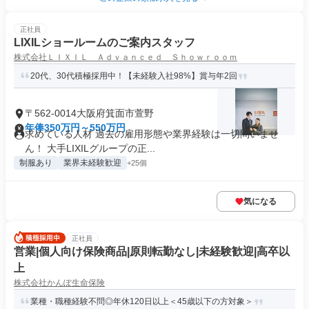
正社員
LIXILショールームのご案内スタッフ
株式会社ＬＩＸＩＬ Ａｄｖａｎｃｅｄ Ｓｈｏｗｒｏｏｍ
20代、30代積極採用中！【未経験入社98%】賞与年2回
〒562-0014大阪府箕面市萱野
年俸350万円～550万円
求めている人材 過去の雇用形態や業界経験は一切問いませ
ん！ 大手LIXILグループの正...
制服あり
業界未経験歓迎
+25個
気になる
正社員
営業|個人向け保険商品|原則転勤なし|未経験歓迎|高卒以
上
株式会社かんぽ生命保険
業種・職種経験不問◎年休120日以上＜45歳以下の方対象＞