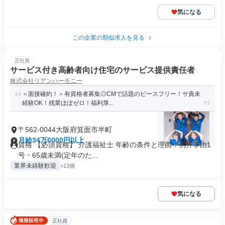
気になる
この企業の類似求人を見る
正社員
サービス付き高齢者向け住宅のサービス提供責任者
株式会社リアンハーモニー
＜面接確約！＞有資格者募集◎CMで話題のピースフリー！サ責未
経験OK！残業ほぼゼロ！福利厚...
〒562-0044大阪府箕面市半町
月給34万6000円以上
資格 【必須資格】 介護福祉士 年齢の条件と理由：例外事由1
号・65歳未満(定年のた...
業界未経験歓迎
+13個
気になる
正社員