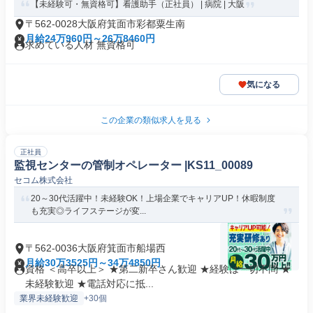
【未経験可・無資格可】看護助手（正社員） | 病院 | 大阪
〒562-0028大阪府箕面市彩都粟生南
月給24万960円～26万8460円
求めている人材 無資格可
気になる
この企業の類似求人を見る
正社員
監視センターの管制オペレーター |KS11_00089
セコム株式会社
20～30代活躍中！未経験OK！上場企業でキャリアUP！休暇制度
も充実◎ライフステージが変...
〒562-0036大阪府箕面市船場西
月給30万3525円～34万4850円
資格 ＜高卒以上＞ ★第二新卒さん歓迎 ★経験は一切不問 ★
未経験歓迎 ★電話対応に抵...
業界未経験歓迎
+30個