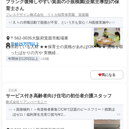
ブランク復帰しやすい箕面の小規模園(企業主導型)の保
育士さん
フレスデザイン株式会社 リトカ知育保育園 箕面園
久々の求職活動で面接が不安、という方も安心！AI面接実施中♪
〒562-0035大阪府箕面市船場東
月給25万円以上
求めている人材 ★★保育士の資格があればOK！★★ 資格を取
ったばかりの方や 実務経...
年間休日120日以上
+23個
気になる
正社員
サービス付き高齢者向け住宅の初任者介護スタッフ
株式会社リアンハーモニー
＜面接確約！＞有資格者募集◎CMで話題のピースフリー！残業ほ
ぼゼロ！福利厚生充実◎賞与年2...