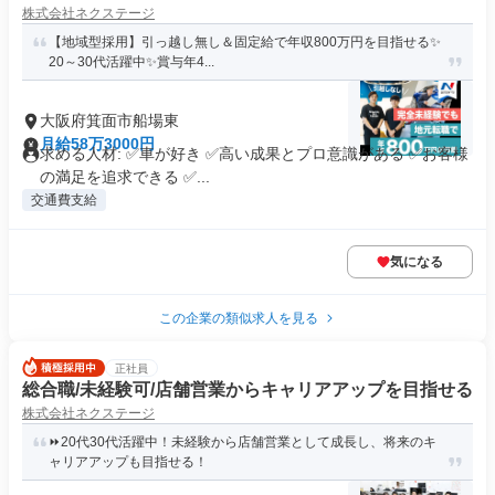
株式会社ネクステージ
【地域型採用】引っ越し無し＆固定給で年収800万円を目指せる✨
20～30代活躍中✨賞与年4...
大阪府箕面市船場東
月給58万3000円
求める人材: ✅車が好き ✅高い成果とプロ意識がある ✅お客様
の満足を追求できる ✅...
交通費支給
気になる
この企業の類似求人を見る
正社員
総合職/未経験可/店舗営業からキャリアアップを目指せる
株式会社ネクステージ
⏩️20代30代活躍中！未経験から店舗営業として成長し、将来のキ
ャリアアップも目指せる！