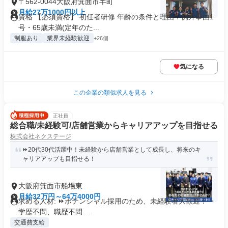
〒562-0044大阪府箕面市半町
月給27万1000円以上
資格 【必須資格】 初任者研修 年齢の条件と理由：例外事由1
号・65歳未満(定年のた...
制服あり
業界未経験歓迎
+26個
気になる
この企業の類似求人を見る
正社員
総合職/未経験可/店舗営業からキャリアアップを目指せる
株式会社ネクステージ
⏩️20代30代活躍中！未経験から店舗営業として成長し、将来のキ
ャリアアップも目指せる！
大阪府箕面市船場東
月給32万円～64万4000円
求める人材: ⏩️ポテンシャル採用のため、未経験者大歓迎！ ・
学歴不問、職歴不問 ...
交通費支給