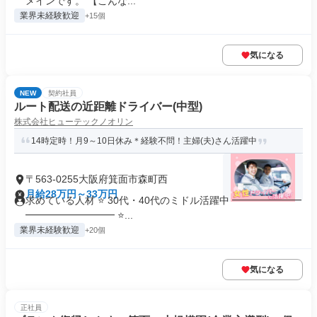
メインです。 【こんな...
業界未経験歓迎
+15個
気になる
NEW
契約社員
ルート配送の近距離ドライバー(中型)
株式会社ヒューテックノオリン
14時定時！月9～10日休み＊経験不問！主婦(夫)さん活躍中
〒563-0255大阪府箕面市森町西
月給28万円～33万円
求めている人材 ⭐ 30代・40代のミドル活躍中 ━━━━━━━
━━━━━━━━━ ⭐...
業界未経験歓迎
+20個
気になる
正社員