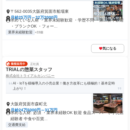
〒562-0035大阪府箕面市船場東
月給25万円～32万2000円
求めている人材 ・業界未経験歓迎 ・学歴不問 ・第二新卒歓迎
・ブランクOK ・フォー...
業界未経験歓迎
+33個
気になる
正社員
TRIALの惣菜スタッフ
株式会社トライアルカンパニー
AI・IoTを積極導入の小売企業！働き方改革にも積極的！基本定時
上がり！
大阪府箕面市森町北
月給24万6000円～31万円
求める人材: 必須 ・業界未経験OK 歓迎 食品スーパーや小売店
経験者 中食や百貨...
交通費支給