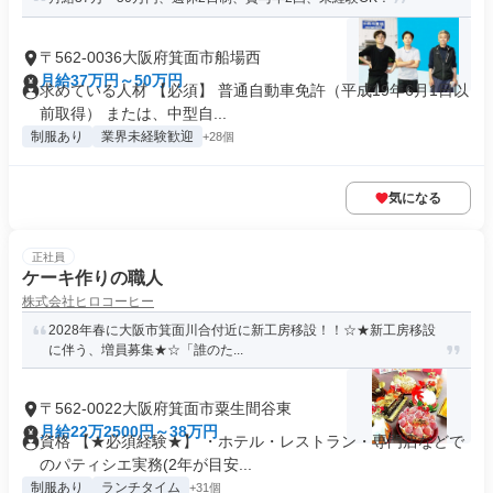
〒562-0036大阪府箕面市船場西
月給37万円～50万円
求めている人材 【必須】 普通自動車免許（平成19年6月1日以
前取得） または、中型自...
制服あり
業界未経験歓迎
+28個
気になる
正社員
ケーキ作りの職人
株式会社ヒロコーヒー
2028年春に大阪市箕面川合付近に新工房移設！！☆★新工房移設
に伴う、増員募集★☆「誰のた...
〒562-0022大阪府箕面市粟生間谷東
月給22万2500円～38万円
資格 【★必須経験★】 ・ホテル・レストラン・専門店などで
のパティシエ実務(2年が目安...
制服あり
ランチタイム
+31個