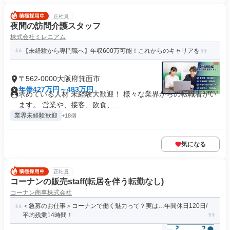
正社員
夜間の訪問介護スタッフ
株式会社ミレニアム
【未経験から専門職へ】年収600万可能！これからのキャリアを
〒562-0000大阪府箕面市
年俸427万円～483万円
求めている人材 未経験大歓迎！ 様々な業界からの転職者がい
ます。 営業や、接客、飲食、...
業界未経験歓迎
+18個
気になる
正社員
コーナンの販売staff(転居を伴う転勤なし)
コーナン商事株式会社
＜急募のお仕事＞コーナンで働く魅力って？実は…年間休日120日/
平均残業14時間！