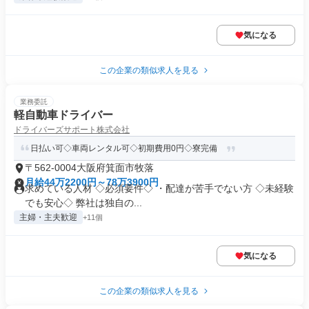
気になる
この企業の類似求人を見る
業務委託
軽自動車ドライバー
ドライバーズサポート株式会社
日払い可◇車両レンタル可◇初期費用0円◇寮完備
〒562-0004大阪府箕面市牧落
月給44万2200円～78万3900円
求めている人材 ◇必須要件◇ ・配達が苦手でない方 ◇未経験
でも安心◇ 弊社は独自の...
主婦・主夫歓迎
+11個
気になる
この企業の類似求人を見る