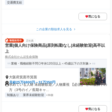
交通費支給
気になる
この企業の類似求人を見る
正社員
営業|個人向け保険商品|原則転勤なし|未経験歓迎|高卒以
上
株式会社かんぽ生命保険
業種・職種経験不問◎年休120日以上＜45歳以下の方対象＞
大阪府箕面市箕面
月給25万6800円～31万350円
求めている人材 未経験歓迎／人物重視 【必須】 ◎45歳以下の
方（3号のイ／長期キャ...
制服あり
業界未経験歓迎
+36個
気になる