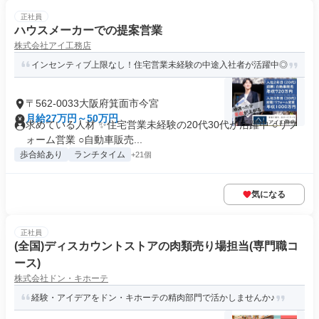
正社員
ハウスメーカーでの提案営業
株式会社アイ工務店
インセンティブ上限なし！住宅営業未経験の中途入社者が活躍中◎
〒562-0033大阪府箕面市今宮
月給27万円～50万円
求めている人材 ✨住宅営業未経験の20代30代が活躍中 ○リフ
ォーム営業 ○自動車販売...
歩合給あり
ランチタイム
+21個
気になる
正社員
(全国)ディスカウントストアの肉類売り場担当(専門職コ
ース)
株式会社ドン・キホーテ
経験・アイデアをドン・キホーテの精肉部門で活かしませんか♪