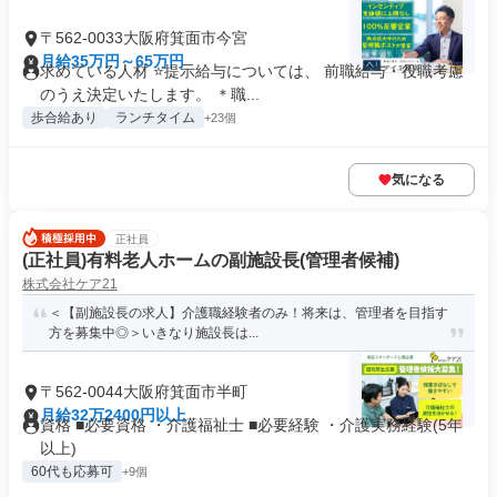
〒562-0033大阪府箕面市今宮
月給35万円～65万円
求めている人材 ⭐提示給与については、 前職給与・役職考慮
のうえ決定いたします。 ＊職...
歩合給あり
ランチタイム
+23個
気になる
正社員
(正社員)有料老人ホームの副施設長(管理者候補)
株式会社ケア21
＜【副施設長の求人】介護職経験者のみ！将来は、管理者を目指す
方を募集中◎＞いきなり施設長は...
〒562-0044大阪府箕面市半町
月給32万2400円以上
資格 ■必要資格 ・介護福祉士 ■必要経験 ・介護実務経験(5年
以上)
60代も応募可
+9個