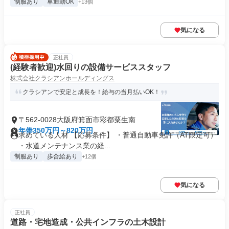
制服あり
車通勤OK
+13個
気になる
正社員
(経験者歓迎)水回りの設備サービススタッフ
株式会社クラシアンホールディングス
クラシアンで安定と成長を！給与の当月払いOK！
〒562-0028大阪府箕面市彩都粟生南
年俸350万円～820万円
求めている人材 【応募条件】 ・普通自動車免許（AT限定可）
・水道メンテナンス業の経...
制服あり
歩合給あり
+12個
気になる
正社員
道路・宅地造成・公共インフラの土木設計