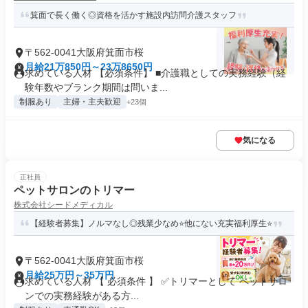
箕面で長く働く◎資格を活かす施設内訪問介護スタッフ
〒562-0041大阪府箕面市桜
月給21万850円～23万8650円
求めている人材 【必須条件】 ■介護職としての実務経験（経
験年数やブランク期間は問いま...
制服あり
主婦・主夫歓迎
+23個
気になる
正社員
ペットサロンのトリマー
株式会社シードメディカル
【経験者募集】ノルマなし◎残業少なめ⭐他にない充実福利厚生⭐
〒562-0041大阪府箕面市桜
月給25万円～35万円
求めている人材 【 必須条件 】 ✅トリマーとして ペットサロ
ンでの実務経験がある方...