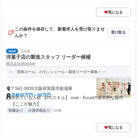
気になる
この条件を保存して、新着求人を受け取りませ
受け取る
んか？
NEW
正社員
洋菓子店の製造スタッフ リーダー候補
株式会社Moncher
「堂島ロール」のモンシェール～製造リーダー募集！
〒562-0035大阪府箕面市船場東
月給30万円～40万円
求めている人材 【PCスキル】 mail・Excelの基本的な操作
【ここが魅力】 ...
制服あり
介護休暇あり
+15個
気になる