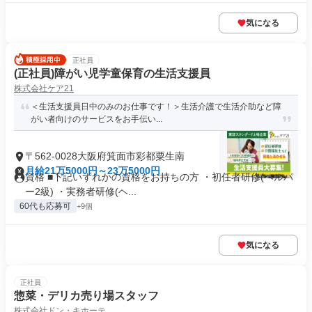
気になる
正社員
(正社員)障がい児学童保育の生活支援員
株式会社ケア21
＜生活支援員日中のみのお仕事です！＞生活介護で生活介助など障
がい者向けのサービスをお手伝い...
〒562-0028大阪府箕面市彩都粟生南
月給21万5000円～23万5000円
資格 ■下記いずれかの資格をお持ちの方 ・初任者研修(ヘルパ
ー2級) ・実務者研修(ヘ...
60代も応募可
+9個
気になる
正社員
惣菜・デリカ売り場スタッフ
株式会社ドン・キホーテ