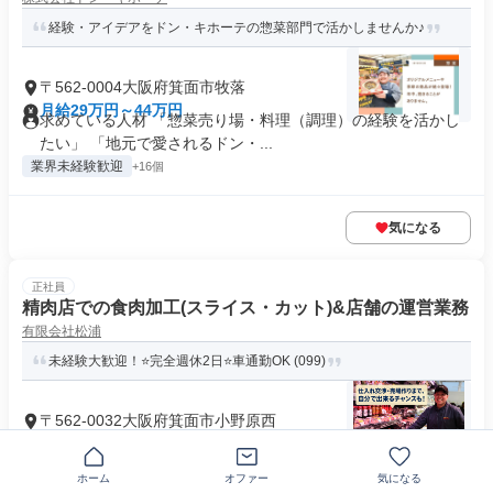
経験・アイデアをドン・キホーテの惣菜部門で活かしませんか♪
〒562-0004大阪府箕面市牧落
月給29万円～44万円
求めている人材 「惣菜売り場・料理（調理）の経験を活かし
たい」 「地元で愛されるドン・...
業界未経験歓迎
+16個
気になる
正社員
精肉店での食肉加工(スライス・カット)&店舗の運営業務
有限会社松浦
未経験大歓迎！⭐完全週休2日⭐車通勤OK (099)
〒562-0032大阪府箕面市小野原西
月給27万5000円～40万円
求めている人材 ＝＝＝＝＝＝＝＝＝＝＝＝＝＝＝＝＝＝＝＝
＝ ⭐求める人材 ＝＝＝＝＝＝...
ホーム
オファー
気になる