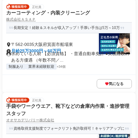
正社員
カーコーティング・内装クリーニング
株式会社ＡＳＡＰ
長期安定！経験＆スキルが収入アップ！手厚い手当は5万～10万
〒562-0035大阪府箕面市船場東
月給25万3000円～60万円
求めている人材 【必須資格】 ・普通自動車免許 ●実務経験の
ある方優遇 （年数不問／...
制服あり
業界未経験歓迎
+34個
気になる
正社員
手袋やワークウエア、靴下などの倉庫内作業・進捗管理
スタッフ
オオサカデリバリー株式会社
資格取得支援制度でフォークリフト免許取得可！キャリアアップに