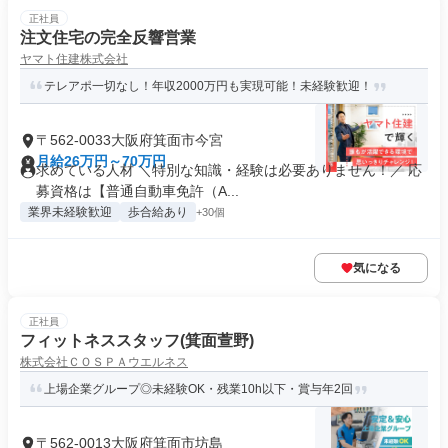
正社員
注文住宅の完全反響営業
ヤマト住建株式会社
テレアポ一切なし！年収2000万円も実現可能！未経験歓迎！
〒562-0033大阪府箕面市今宮
月給26万円～70万円
求めている人材 ＼特別な知識・経験は必要ありません！／ 応
募資格は【普通自動車免許（A...
業界未経験歓迎
歩合給あり
+30個
気になる
正社員
フィットネススタッフ(箕面萱野)
株式会社ＣＯＳＰＡウエルネス
上場企業グループ◎未経験OK・残業10h以下・賞与年2回
〒562-0013大阪府箕面市坊島