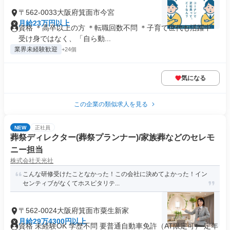
〒562-0033大阪府箕面市今宮
月給23万円以上
資格 ＊高卒以上の方 ＊転職回数不問 ＊子育て世代も活躍中
受け身ではなく、「自ら動...
業界未経験歓迎
+24個
気になる
この企業の類似求人を見る
NEW
正社員
葬祭ディレクター(葬祭プランナー)/家族葬などのセレモ
ニー担当
株式会社天光社
こんな研修受けたことなかった！この会社に決めてよかった！イン
センティブがなくてホスピタリテ...
〒562-0024大阪府箕面市粟生新家
月給29万4300円以上
資格 未経験OK 学歴不問 要普通自動車免許（AT限定可） 定年