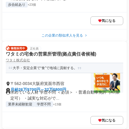
歩合給あり
+23個
気になる
この企業の類似求人を見る
正社員
ワタミの宅食の営業所管理(拠点責任者候補)
ワタミ株式会社
大手・安定企業で“食”で地域に貢献する。
〒562-0034大阪府箕面市西宿
月給26万9700円～32万6800円
求めている人材 学歴不問 ＜必須＞ ・普通自動車免許（AT限
定可） ・誠実な対応がで...
業界未経験歓迎
学歴不問
+13個
気になる