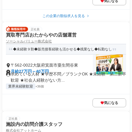
気になる
この企業の類似求人を見る
正社員
買取専門店おたからやの店舗運営
ソーシャルバリュー株式会社
◆未経験９割◆販売接客経験も活かせる◆残業なし◆転勤なし
〒562-0022大阪府箕面市粟生間谷東
月給27万円～40万円
求めている人材 ★学歴不問／ブランクOK ★未経験・第二新卒
歓迎 ★社会人経験がない方...
業界未経験歓迎
+36個
気になる
正社員
施設内の訪問介護スタッフ
株式会社アットホーム