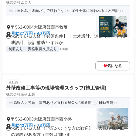
株式会社ムロガ
土日休み／図面だけで終わらない、案件全体に関われる土木設計
〒562-0004大阪府箕面市牧落
月給27万円～40万円
求めている人材 【必須条件】 ・土木設計、道路設計、宅地造
成設計、設計補助 いずれか...
制服あり
資格取得支援あり
+26個
気になる
正社員
外壁改修工事等の現場管理スタッフ(施工管理)
株式会社宗研工業
高収入／昇給・賞与あり／直行直帰OK／車通勤可／日勤専属
〒562-0003大阪府箕面市西小路
月給42万円～73万円
求めている人材 【下記のような方は歓迎】 ・大規模修繕工事
の経験がある方（年数は問いま...