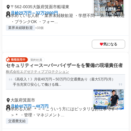
〒562-0035大阪府箕面市船場東
月給25万円～32万2000円
求めている人材 ・業界未経験歓迎 ・学歴不問 ・第二新卒歓迎
・ブランクOK ・フォー...
業界未経験歓迎
+33個
気になる
契約社員
セキュリティースーパーバイザーをを警備の現場責任者
株式会社エグゼクティブプロテクション
《高収入！》月収40万円～50万円◎交通費あり（最大5万円/月）
手当充実◎安心して働ける職...
大阪府箕面市
月給40万円～48万円
求める人材: ＊＜＜こういう方にはピッタリなお仕事です！＞
＞＊ ・管理・マネジメント...
交通費支給