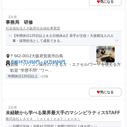
気になる
正社員
事務局 研修
社会福祉法人大阪府社会福祉事業団
【年間休日125日以上＆土日祝休み】若手が主役！大規模法人の人
事・採用担当として成長できる...
〒562-0012大阪府箕面市白島
月給19万1450円～24万4550円
資格 ・パソコン操作のできる方 ・エクセル/ワードを使える方
歓迎 "学歴不問","ワー...
年間休日120日以上
+22個
気になる
正社員
未経験から学べる業界最大手のマシンピラティスSTAFF
株式会社ＬＡＶＡ Ｉｎｔｅｒｎａｔｉｏｎａｌ
日曜日定休｜月収41万円可｜年間128日以上休み可✨