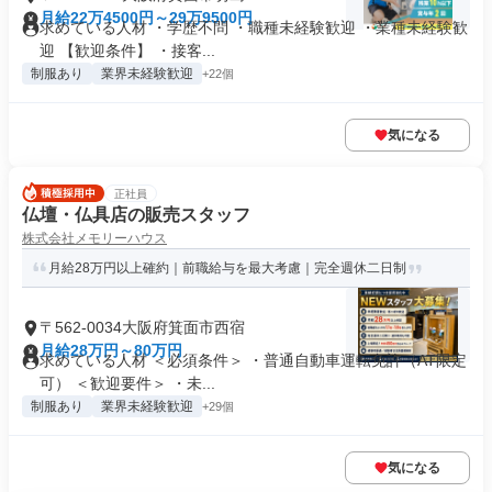
月給22万4500円～29万9500円
求めている人材 ・学歴不問 ・職種未経験歓迎 ・業種未経験歓
迎 【歓迎条件】 ・接客...
制服あり
業界未経験歓迎
+22個
気になる
正社員
仏壇・仏具店の販売スタッフ
株式会社メモリーハウス
月給28万円以上確約｜前職給与を最大考慮｜完全週休二日制
〒562-0034大阪府箕面市西宿
月給28万円～80万円
求めている人材 ＜必須条件＞ ・普通自動車運転免許（AT限定
可） ＜歓迎要件＞ ・未...
制服あり
業界未経験歓迎
+29個
気になる