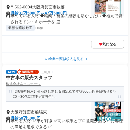
〒562-0004大阪府箕面市牧落
月給31万5000円～47万5000円
求めている人材 ◆精肉・畜産の経験を活かしたい ◆地元で愛
されるドン・キホーテを 盛...
業界未経験歓迎
+15個
気になる
この企業の類似求人を見る
NEW
正社員
中古車の販売スタッフ
株式会社ネクステージ
【地域型採用】引っ越し無し＆固定給で年収800万円を目指せる✨
20～30代活躍中✨賞与年4...
大阪府箕面市船場東
月給58万3000円
求める人材: ✅車が好き ✅高い成果とプロ意識がある ✅お客様
の満足を追求できる ✅...