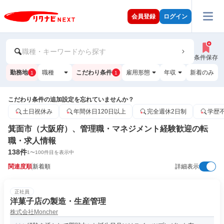
会員登録
ログイン
職種・キーワードから探す
条件保存
勤務地
職種
こだわり条件
雇用形態
年収
新着のみ
1
1
こだわり条件の追加設定を忘れていませんか？
土日祝休み
年間休日120日以上
完全週休2日制
学歴
箕面市（大阪府）、管理職・マネジメント経験歓迎の転
職・求人情報
138
件
1
〜
100
件目を表示中
関連度順
新着順
詳細表示
正社員
洋菓子店の製造・生産管理
株式会社Moncher