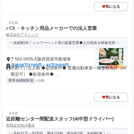
気になる
正社員
バス・キッチン用品メーカーでの法人営業
株式会社アラミック
未経験OK！シャワーヘッド等の提案営業◆土日祝休＆研修充実
〒562-0035大阪府箕面市船場東
月給28万2700円～43万2050円
求めている人材 ◆必須条件◆ 普通自動車第一種運転免許（AT
限定可） ◆歓迎条件◆ ...
業界未経験歓迎
+26個
気になる
正社員
近距離センター間配送スタッフ(4t中型ドライバー)
有限会社前川運送
月給37万～50万円、週休2日制、賞与年2回、未経験OK！