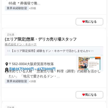
65歳 ＊葬儀場で働...
業界未経験歓迎
+20個
気になる
正社員
(エリア限定)惣菜・デリカ売り場スタッフ
株式会社ドン・キホーテ
【エリア限定採用】経験をドン・キホーテで活かしませんか♪
〒562-0004大阪府箕面市牧落
月給28万5000円～43万5000円
求めている人材 「惣菜売り場・料理（調理）の経験を活かし
たい」 「地元で愛されるドン・...
業界未経験歓迎
+16個
気になる
正社員