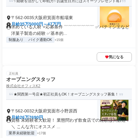
✨経験を活かして即戦力✨お誕生日月にはスイーツプレゼント有♪
〒562-0035大阪府箕面市船場東
月給35万5000円～47万円
求めている人材 ⭐応募条件 ﹌﹌﹌﹌﹌﹌﹌ ✅パティシエなど
洋菓子製造の経験 ✅基本的...
制服あり
バイク通勤OK
+15個
気になる
正社員
オープニングスタッフ
株式会社オフィスK2
★関西第一号店★初正社員もOK！オープニングスタッフ募集！
〒562-0032大阪府箕面市小野原西
月給26万7690円
資格 未経験者大歓迎！ 業態問わず飲食店での経験は大歓迎！
＼ こんな方にオススメ ...
業界未経験歓迎
+17個