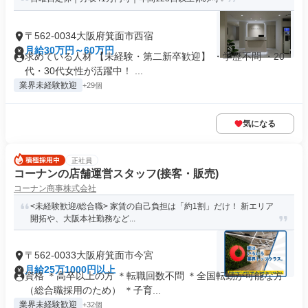
〒562-0034大阪府箕面市西宿
月給30万円～60万円
求めている人材 【未経験・第二新卒歓迎】 ・学歴不問 ・20
代・30代女性が活躍中！ ...
業界未経験歓迎
+29個
気になる
正社員
コーナンの店舗運営スタッフ(接客・販売)
コーナン商事株式会社
<未経験歓迎/総合職> 家賃の自己負担は「約1割」だけ！ 新エリア
開拓や、大阪本社勤務など...
〒562-0033大阪府箕面市今宮
月給25万1000円以上
資格 ＊高卒以上の方 ＊転職回数不問 ＊全国転勤が可能な方
（総合職採用のため） ＊子育...
業界未経験歓迎
+32個