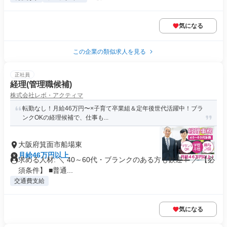
気になる
この企業の類似求人を見る
正社員
経理(管理職候補)
株式会社レボ・アクティマ
転勤なし！月給46万円〜×子育て卒業組＆定年後世代活躍中！ブラ
ンクOKの経理候補で、仕事も...
大阪府箕面市船場東
月給46万円以上
求める人材: ＼ 40～60代・ブランクのある方も歓迎！ ／ 【必
須条件】 ■普通...
交通費支給
気になる