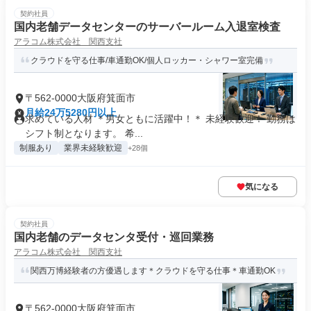
契約社員
国内老舗データセンターのサーバールーム入退室検査
アラコム株式会社 関西支社
クラウドを守る仕事/車通勤OK/個人ロッカー・シャワー室完備
〒562-0000大阪府箕面市
月給24万5280円以上
求めている人材 ＊男女ともに活躍中！＊ 未経験歓迎！ 勤務は
シフト制となります。 希...
制服あり
業界未経験歓迎
+28個
気になる
契約社員
国内老舗のデータセンタ受付・巡回業務
アラコム株式会社 関西支社
関西万博経験者の方優遇します＊クラウドを守る仕事＊車通勤OK
〒562-0000大阪府箕面市