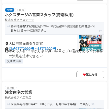
NEW
正社員
ネクステージの営業スタッフ(特別採用)
株式会社ネクステージ
特別待遇有❗未経験歓迎✨20～30代活躍中✨要普通自動車免許✅引
越無し❗賞与年4回❗固定給...
大阪府箕面市粟生新家
月給27万2000円～58万3000円
求める人材: ✅車が好き ✅高い成果とプロ意識がある ✅お客様
の満足を追求できる ✅...
交通費支給
気になる
正社員
注文住宅の営業
株式会社アイ工務店
前職給与考慮◎年収1000万円以上も可◎年末年始16連休あり