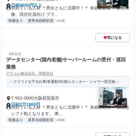
日給9600円以上
求めている人材 ＊男女ともに活躍中！＊ 未経験歓迎！ 新任研
修、現任社員向け ブラ...
制服あり
業界未経験歓迎
+31個
気になる
契約社員
データセンター(国内老舗)サーバールームの受付・巡回
業務
アラコム株式会社 関西支社
クラウドを守る仕事/車通勤OK/個人ロッカー・シャワー室完備
〒562-0000大阪府箕面市
日給2万1900円
求めている人材 ＊男女ともに活躍中！＊ 未経験歓迎！ 勤務は
シフト制となります。 希...
制服あり
業界未経験歓迎
+28個