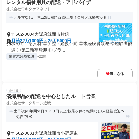
レンタル福祉用具の配送・アドバイザー
株式会社ワキタケアネット
ノルマなし/年休129日/賞与2回/上場子会社／未経験ＯＫ
〒562-0004大阪府箕面市牧落
月給22万1000円～25万5000円
求めている人材 ◎学歴・経験不問 ◎未経験者歓迎 ◎経験者優
遇 ◎第二新卒歓迎 ◎ブラ...
業界未経験歓迎
+22個
気になる
正社員
清掃用品の配送を中心としたルート営業
株式会社サニクリーン近畿
土日祝休/年間休日１２０日以上/転居を伴う転勤なし/未経験歓迎/A
T免許でOK！
〒562-0031大阪府箕面市小野原東