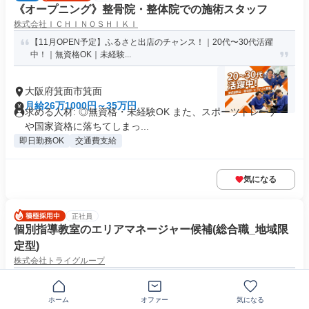
《オープニング》整骨院・整体院での施術スタッフ
株式会社ＩＣＨＩＮＯＳＨＩＫＩ
【11月OPEN予定】ふるさと出店のチャンス！｜20代〜30代活躍
中！｜無資格OK｜未経験...
大阪府箕面市箕面
月給26万1000円～35万円
求める人材: ◎無資格・未経験OK また、スポーツトレーナー
や国家資格に落ちてしまっ...
即日勤務OK
交通費支給
気になる
正社員
個別指導教室のエリアマネージャー候補(総合職_地域限
定型)
株式会社トライグループ
【地域の教育に貢献！】完全週休2日制／年間休日120日以上
ホーム
オファー
気になる