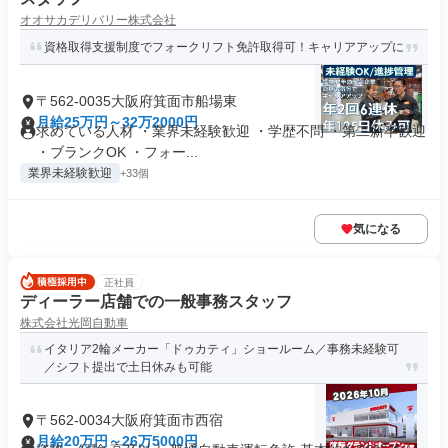
オオサカデリバリー株式会社
資格取得支援制度でフォークリフト免許取得可！キャリアアップに
〒562-0035大阪府箕面市船場東
月給25万円～32万2000円
求めている人材 ・業界未経験歓迎 ・学歴不問 ・第二新卒歓迎
・ブランクOK ・フォー...
業界未経験歓迎
+33個
気になる
正社員
ディーラー店舗での一般事務スタッフ
株式会社光岡自動車
イタリア2輪メーカー「ドゥカティ」ショールーム／事務未経験可
／シフト提出で土日休みも可能
〒562-0034大阪府箕面市西宿
月給20万円～26万5000円