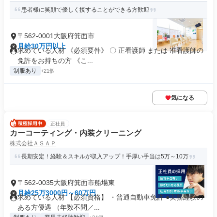
患者様に笑顔で優しく接することができる方歓迎
〒562-0001大阪府箕面市
月給30万円以上
求めている人材 《必須要件》 〇 正看護師 または 准看護師の
免許をお持ちの方 《こ...
制服あり
+21個
気になる
正社員
カーコーティング・内装クリーニング
株式会社ＡＳＡＰ
長期安定！経験＆スキルが収入アップ！手厚い手当は5万～10万
〒562-0035大阪府箕面市船場東
月給25万3000円～60万円
求めている人材 【必須資格】 ・普通自動車免許 ●実務経験の
ある方優遇 （年数不問／...