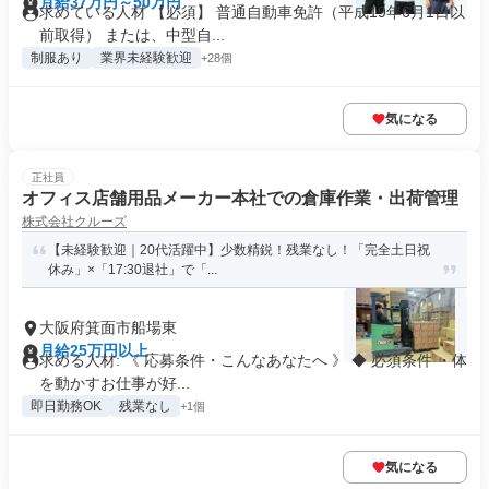
月給37万円～50万円
求めている人材 【必須】 普通自動車免許（平成19年6月1日以
前取得） または、中型自...
制服あり
業界未経験歓迎
+28個
気になる
正社員
オフィス店舗用品メーカー本社での倉庫作業・出荷管理
株式会社クルーズ
【未経験歓迎｜20代活躍中】少数精鋭！残業なし！「完全土日祝
休み」×「17:30退社」で「...
大阪府箕面市船場東
月給25万円以上
求める人材: 《 応募条件・こんなあなたへ 》 ◆ 必須条件 ・体
を動かすお仕事が好...
即日勤務OK
残業なし
+1個
気になる