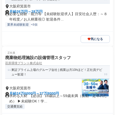
大阪府箕面市
月給26万円～28万円
必要な経験・能力等 【未経験歓迎求人】目安社会人歴：～８
年程度／お人柄重視◎ 歓迎条件...
業界未経験歓迎
+8個
気になる
正社員
廃棄物処理施設の設備管理スタッフ
荏原環境プラント株式会社
東証プライム上場のグループ会社 | 残業は月10hほど！正社員デビ
ュー歓迎！
大阪府箕面市
月給24万6000円～37万8000円
求める人材: 【必須】 18歳以上～59歳未満（夜勤・定年のた
め） ▶未経験OK！学...
交通費支給