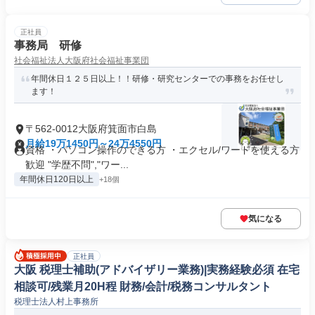
正社員
事務局 研修
社会福祉法人大阪府社会福祉事業団
年間休日１２５日以上！！研修・研究センターでの事務をお任せし
ます！
〒562-0012大阪府箕面市白島
月給19万1450円～24万4550円
資格 ・パソコン操作のできる方 ・エクセル/ワードを使える方
歓迎 "学歴不問","ワー...
年間休日120日以上
+18個
気になる
正社員
大阪 税理士補助(アドバイザリー業務)|実務経験必須 在宅
相談可/残業月20H程 財務/会計/税務コンサルタント
税理士法人村上事務所