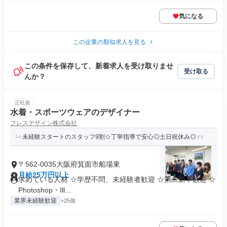
気になる
この企業の類似求人を見る
この条件を保存して、新着求人を受け取りませ
受け取る
んか？
正社員
水着・スポーツウェアのデザイナー
フレスデザイン株式会社
未経験スタートのスタッフ9割☆丁寧指導で安心◎土日祝休み◎
〒562-0035大阪府箕面市船場東
月給25万円以上
求めている人材 ☆学歴不問、未経験者歓迎 ☆第二新卒歓迎 ☆
Photoshop・Ill...
業界未経験歓迎
+25個