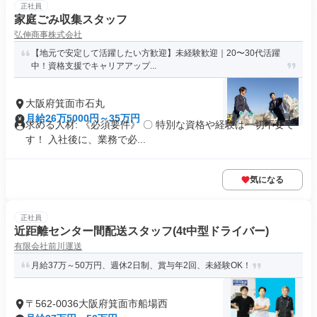
正社員
家庭ごみ収集スタッフ
弘伸商事株式会社
【地元で安定して活躍したい方歓迎】未経験歓迎｜20〜30代活躍
中！資格支援でキャリアアップ...
大阪府箕面市石丸
月給26万5000円～35万円
求める人材: 《必須要件》 〇 特別な資格や経験は一切不要で
す！ 入社後に、業務で必...
気になる
正社員
近距離センター間配送スタッフ(4t中型ドライバー)
有限会社前川運送
月給37万～50万円、週休2日制、賞与年2回、未経験OK！
〒562-0036大阪府箕面市船場西