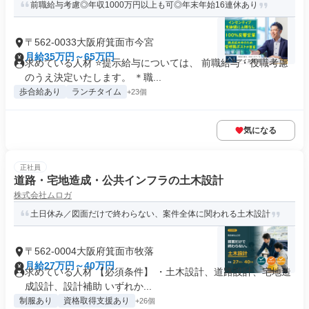
前職給与考慮◎年収1000万円以上も可◎年末年始16連休あり
〒562-0033大阪府箕面市今宮
月給35万円～65万円
求めている人材 ⭐提示給与については、 前職給与・役職考慮
のうえ決定いたします。 ＊職...
歩合給あり
ランチタイム
+23個
気になる
正社員
道路・宅地造成・公共インフラの土木設計
株式会社ムロガ
土日休み／図面だけで終わらない、案件全体に関われる土木設計
〒562-0004大阪府箕面市牧落
月給27万円～40万円
求めている人材 【必須条件】 ・土木設計、道路設計、宅地造
成設計、設計補助 いずれか...
制服あり
資格取得支援あり
+26個