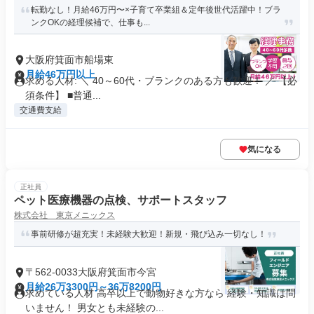
転勤なし！月給46万円〜×子育て卒業組＆定年後世代活躍中！ブラ
ンクOKの経理候補で、仕事も...
大阪府箕面市船場東
月給46万円以上
求める人材: ＼ 40～60代・ブランクのある方も歓迎！ ／ 【必
須条件】 ■普通...
交通費支給
気になる
正社員
ペット医療機器の点検、サポートスタッフ
株式会社 東京メニックス
事前研修が超充実！未経験大歓迎！新規・飛び込み一切なし！
〒562-0033大阪府箕面市今宮
月給26万3300円～36万8200円
求めている人材 高卒以上で動物好きな方なら 経験・知識は問
いません！ 男女とも未経験の...