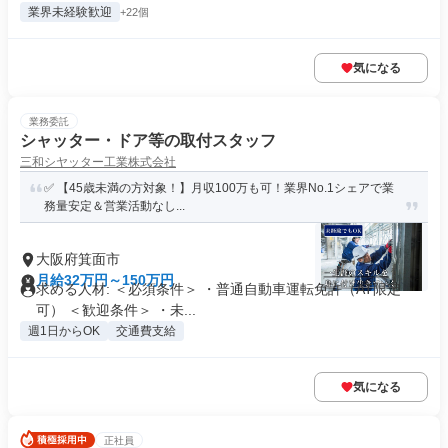
業界未経験歓迎
+22個
気になる
業務委託
シャッター・ドア等の取付スタッフ
三和シヤッター工業株式会社
✅ 【45歳未満の方対象！】月収100万も可！業界No.1シェアで業
務量安定＆営業活動なし...
大阪府箕面市
月給32万円～150万円
求める人材: ＜必須条件＞ ・普通自動車運転免許（AT限定
可） ＜歓迎条件＞ ・未...
週1日からOK
交通費支給
気になる
正社員