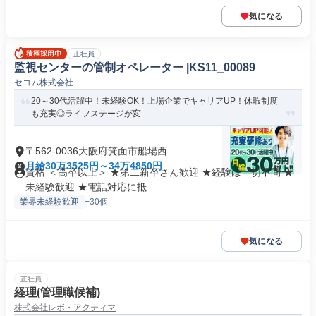
気になる
正社員
監視センターの管制オペレーター |KS11_00089
セコム株式会社
20～30代活躍中！未経験OK！上場企業でキャリアUP！休暇制度
も充実◎ライフステージが変...
〒562-0036大阪府箕面市船場西
月給30万3525円～34万4850円
資格 ＜高卒以上＞ ★第二新卒さん歓迎 ★経験は一切不問 ★
未経験歓迎 ★電話対応に抵...
業界未経験歓迎
+30個
気になる
正社員
経理(管理職候補)
株式会社レボ・アクティマ