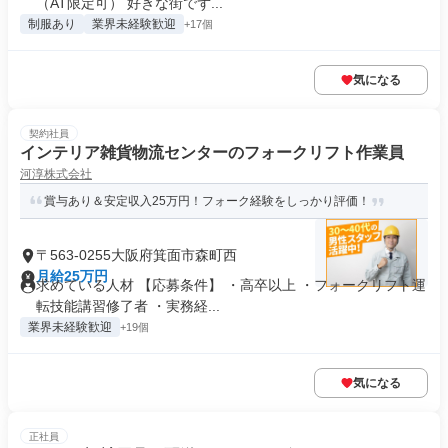
（AT限定可） 好きな街でず...
制服あり
業界未経験歓迎
+17個
気になる
契約社員
インテリア雑貨物流センターのフォークリフト作業員
河淳株式会社
賞与あり＆安定収入25万円！フォーク経験をしっかり評価！
〒563-0255大阪府箕面市森町西
月給25万円
求めている人材 【応募条件】 ・高卒以上 ・フォークリフト運
転技能講習修了者 ・実務経...
業界未経験歓迎
+19個
気になる
正社員