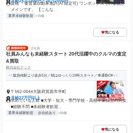
月給24万1500円～26万2000円
資格 ＊要普通自動車免許(AT限定可) ワンボックスでの集配が
メインです。 【こんな...
業界未経験歓迎
+15個
気になる
正社員
社員みんなも未経験スタート 20代活躍中のクルマの査定
&買取
株式会社ナック
阪急桜駅より徒歩5分／朝はゆっくり10時スタート／車通勤OK
〒562-0044大阪府箕面市半町
月給27万円以上
求めている人材 ■大学・短大・専門学校・高校卒業以上の男女
■経験不問 ■未経験者歓迎...
業界未経験歓迎
歩合給あり
+26個
気になる