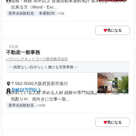
資格・経験 高卒以上 普通自動車運転免許 基本的なPC操作が
出来る方（Word・Exc...
業界未経験歓迎
車通勤OK
+5個
気になる
正社員
不動産一般事務
ハウジングネットワーク販売株式会社
残業なし♪自分らしく働ける営業事務
〒562-0045大阪府箕面市瀬川
月給22万円以上
求めている人材 求める人材 経験や専門知識よりも、周囲への
気配りや、前向きに仕事へ取...
業界未経験歓迎
+28個
気になる