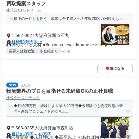
買取提案スタッフ
株式会社FGドリーム
最後の一押しを担う！成果は全て収入へ！年収2000万円超えも
〒562-0027大阪府箕面市石丸
月給50万円以上
求めている人材 ●Business-level Japanese is require...
業界未経験歓迎
歩合給あり
+23個
気になる
NEW
正社員
物流業界のプロを目指せる未経験OKの正社員職
株式会社ロジテック
◆月給25万円～経験により最大40万円◆未経験でも物流現場の管
理～新規プロジェクトの立ち上...
〒563-0255大阪府箕面市森町西
月給25万円～40万円
応募資格 ◆未経験OK ◆高卒以上 ≪あれば尚歓迎！≫ ◇物流