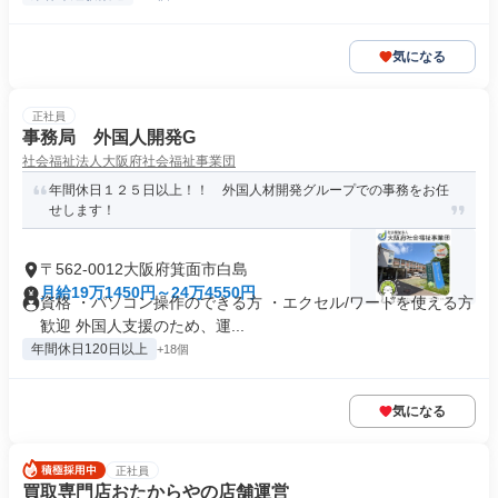
気になる
正社員
事務局 外国人開発G
社会福祉法人大阪府社会福祉事業団
年間休日１２５日以上！！ 外国人材開発グループでの事務をお任
せします！
〒562-0012大阪府箕面市白島
月給19万1450円～24万4550円
資格 ・パソコン操作のできる方 ・エクセル/ワードを使える方
歓迎 外国人支援のため、運...
年間休日120日以上
+18個
気になる
正社員
買取専門店おたからやの店舗運営