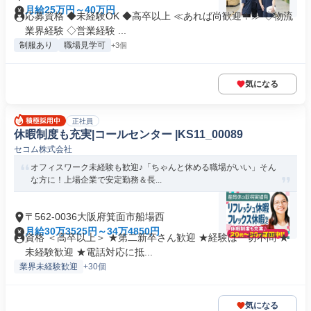
月給25万円～40万円
応募資格 ◆未経験OK ◆高卒以上 ≪あれば尚歓迎！≫ ◇物流
業界経験 ◇営業経験 ...
制服あり
職場見学可
+3個
気になる
正社員
休暇制度も充実|コールセンター |KS11_00089
セコム株式会社
オフィスワーク未経験も歓迎♪「ちゃんと休める職場がいい」そん
な方に！上場企業で安定勤務＆長...
〒562-0036大阪府箕面市船場西
月給30万3525円～34万4850円
資格 ＜高卒以上＞ ★第二新卒さん歓迎 ★経験は一切不問 ★
未経験歓迎 ★電話対応に抵...
業界未経験歓迎
+30個
気になる