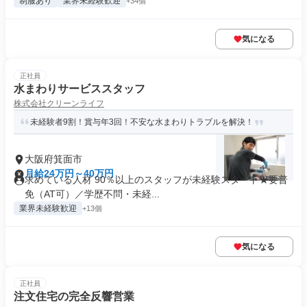
制服あり
業界未経験歓迎
+34個
気になる
正社員
水まわりサービススタッフ
株式会社クリーンライフ
未経験者9割！賞与年3回！不安な水まわりトラブルを解決！
大阪府箕面市
月給24万円～40万円
求めている人材 90％以上のスタッフが未経験スタート★要普
免（AT可）／学歴不問・未経...
業界未経験歓迎
+13個
気になる
正社員
注文住宅の完全反響営業