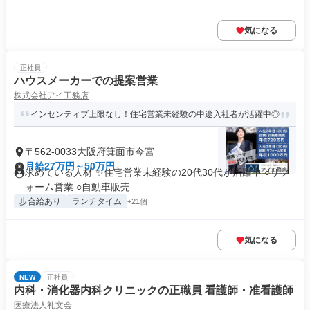
気になる
正社員
ハウスメーカーでの提案営業
株式会社アイ工務店
インセンティブ上限なし！住宅営業未経験の中途入社者が活躍中◎
〒562-0033大阪府箕面市今宮
月給27万円～50万円
求めている人材 ✨住宅営業未経験の20代30代が活躍中 ○リフ
ォーム営業 ○自動車販売...
歩合給あり
ランチタイム
+21個
気になる
NEW
正社員
内科・消化器内科クリニックの正職員 看護師・准看護師
医療法人礼文会