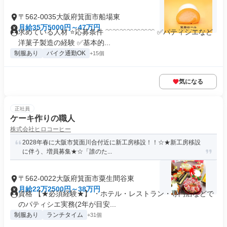
〒562-0035大阪府箕面市船場東
月給35万5000円～47万円
求めている人材 ⭐応募条件 ﹌﹌﹌﹌﹌﹌﹌ ✅パティシエなど
洋菓子製造の経験 ✅基本的...
制服あり
バイク通勤OK
+15個
気になる
正社員
ケーキ作りの職人
株式会社ヒロコーヒー
2028年春に大阪市箕面川合付近に新工房移設！！☆★新工房移設
に伴う、増員募集★☆「誰のた...
〒562-0022大阪府箕面市粟生間谷東
月給22万2500円～38万円
資格 【★必須経験★】 ・ホテル・レストラン・専門店などで
のパティシエ実務(2年が目安...
制服あり
ランチタイム
+31個