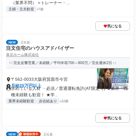
（業界不問） ⭐トレーナー・...
主婦・主夫歓迎
+7個
気になる
NEW
正社員
注文住宅のハウスアドバイザー
泉北ホーム株式会社
完全反響営業／未経験／平均年収700～800万／完全週休2日
〒562-0033大阪府箕面市今宮
月給25万円以上
求めている人材 ・必須／普通運転免許(AT限定可) ★業界・職
種未経験も歓迎！ ★学...
業界未経験歓迎
歩合給あり
+22個
気になる
NEW
正社員