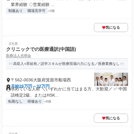
業界経験 ◇営業経験 ...
制服あり
職場見学可
+3個
気になる
正社員
クリニックでの医療通訳(中国語)
医療法人光明会
⾼収⼊⭐昇給有／語学スキルが医療現場の力になる／医療業務なし
〒562-0036大阪府箕面市船場西
月給26万円～32万円
求めている人材 ＼いずれかに当てはまる方、大歓迎／ ✅ 中国
語検定2級、またはHSK...
転勤なし
研修あり
+8個
気になる