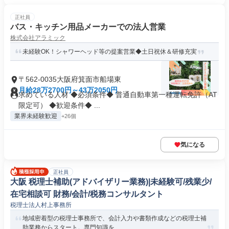
正社員
バス・キッチン用品メーカーでの法人営業
株式会社アラミック
未経験OK！シャワーヘッド等の提案営業◆土日祝休＆研修充実
〒562-0035大阪府箕面市船場東
月給28万2700円～43万2050円
求めている人材 ◆必須条件◆ 普通自動車第一種運転免許（AT
限定可） ◆歓迎条件◆ ...
業界未経験歓迎
+26個
気になる
正社員
大阪 税理士補助(アドバイザリー業務)|未経験可/残業少/
在宅相談可 財務/会計/税務コンサルタント
税理士法人村上事務所
地域密着型の税理士事務所で、会計入力や書類作成などの税理士補
助業務からスタート。専門知識を...