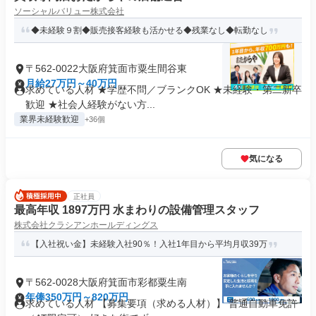
ソーシャルバリュー株式会社
◆未経験９割◆販売接客経験も活かせる◆残業なし◆転勤なし
〒562-0022大阪府箕面市粟生間谷東
月給27万円～40万円
求めている人材 ★学歴不問／ブランクOK ★未経験・第二新卒
歓迎 ★社会人経験がない方...
業界未経験歓迎
+36個
気になる
正社員
最高年収 1897万円 水まわりの設備管理スタッフ
株式会社クラシアンホールディングス
【入社祝い金】未経験入社90％！入社1年目から平均月収39万
〒562-0028大阪府箕面市彩都粟生南
年俸350万円～820万円
求めている人材 【募集要項（求める人材）】 普通自動車免許