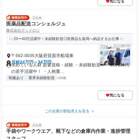
気になる
正社員
医薬品配送コンシェルジュ
株式会社グッドロジ
20〜40代活躍中！未経験歓迎◎医療品を薬局へ納品するお仕事
〒562-0035大阪府箕面市船場東
月給24万円～34万円
求めている人材 必要資格・経験 ・未経験歓迎！ ・20代30代
の若手活躍中！ ・人柄重...
制服あり
業界未経験歓迎
+26個
気になる
この企業の類似求人を見る
正社員
手袋やワークウエア、靴下などの倉庫内作業・進捗管理
スタッフ