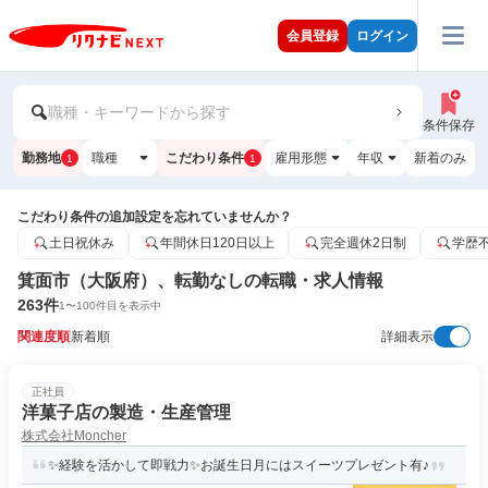
会員登録
ログイン
職種・キーワードから探す
条件保存
勤務地
職種
こだわり条件
雇用形態
年収
新着のみ
1
1
こだわり条件の追加設定を忘れていませんか？
土日祝休み
年間休日120日以上
完全週休2日制
学歴
箕面市（大阪府）、転勤なしの転職・求人情報
263
件
1
〜
100
件目を表示中
関連度順
新着順
詳細表示
正社員
洋菓子店の製造・生産管理
株式会社Moncher
✨経験を活かして即戦力✨お誕生日月にはスイーツプレゼント有♪