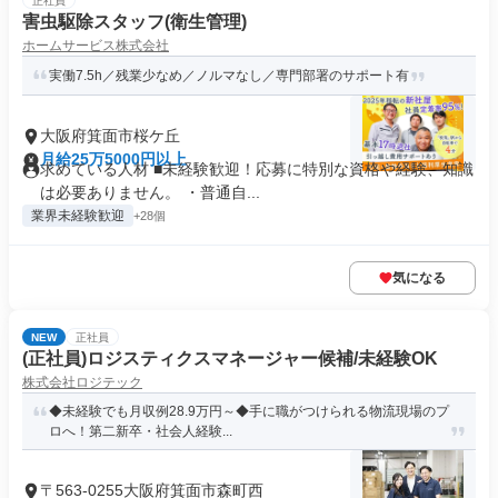
正社員
害虫駆除スタッフ(衛生管理)
ホームサービス株式会社
実働7.5h／残業少なめ／ノルマなし／専門部署のサポート有
大阪府箕面市桜ケ丘
月給25万5000円以上
求めている人材 ■未経験歓迎！応募に特別な資格や経験、知識
は必要ありません。 ・普通自...
業界未経験歓迎
+28個
気になる
NEW
正社員
(正社員)ロジスティクスマネージャー候補/未経験OK
株式会社ロジテック
◆未経験でも月収例28.9万円～◆手に職がつけられる物流現場のプ
ロへ！第二新卒・社会人経験...
〒563-0255大阪府箕面市森町西