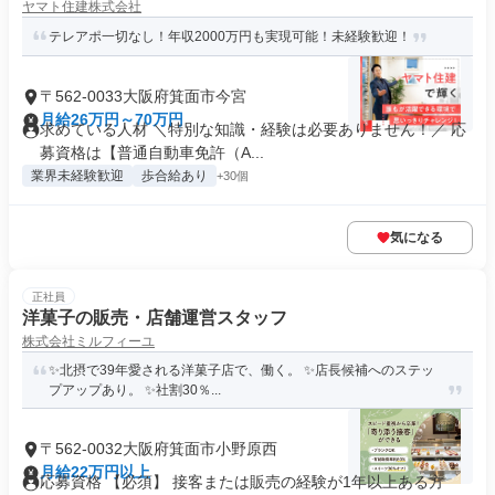
ヤマト住建株式会社
テレアポ一切なし！年収2000万円も実現可能！未経験歓迎！
〒562-0033大阪府箕面市今宮
月給26万円～70万円
求めている人材 ＼特別な知識・経験は必要ありません！／ 応
募資格は【普通自動車免許（A...
業界未経験歓迎
歩合給あり
+30個
気になる
正社員
洋菓子の販売・店舗運営スタッフ
株式会社ミルフィーユ
✨北摂で39年愛される洋菓子店で、働く。 ✨店長候補へのステッ
プアップあり。 ✨社割30％...
〒562-0032大阪府箕面市小野原西
月給22万円以上
応募資格 【必須】 接客または販売の経験が1年以上ある方