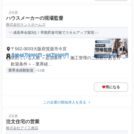
正社員
ハウスメーカーの現場監督
株式会社ケントホームズ
成長率全国3位！早期昇進可能でスキルアップ実現
〒562-0033大阪府箕面市今宮
月給48万6000円～68万6000円
求めている人材 ＜必須条件＞ - 施工管理のご経験がある方 ＜
歓迎条件＞ - 業界経...
業界未経験歓迎
+11個
気になる
この企業の類似求人を見る
正社員
注文住宅の営業
株式会社アイ工務店