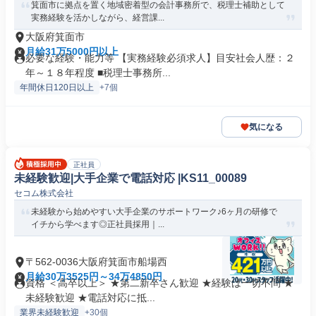
箕面市に拠点を置く地域密着型の会計事務所で、税理士補助として
実務経験を活かしながら、経営課...
大阪府箕面市
月給31万5000円以上
必要な経験・能力等 【実務経験必須求人】目安社会人歴：２
年～１８年程度 ■税理士事務所...
年間休日120日以上
+7個
気になる
正社員
未経験歓迎|大手企業で電話対応 |KS11_00089
セコム株式会社
未経験から始めやすい大手企業のサポートワーク♪6ヶ月の研修で
イチから学べます◎正社員採用｜...
〒562-0036大阪府箕面市船場西
月給30万3525円～34万4850円
資格 ＜高卒以上＞ ★第二新卒さん歓迎 ★経験は一切不問 ★
未経験歓迎 ★電話対応に抵...
業界未経験歓迎
+30個