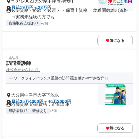
〒871-0021大分県中津市沖代町
月給19万円～23万円
必要資格・経験 ＜必須＞ ・保育士資格 ・幼稚園教諭の資格
⇒実務未経験の方でも...
資格取得支援あり
+7個
気になる
正社員
訪問看護師
株式会社やさしい手
ワークライフバランス重視の訪問看護 働きやすさ抜群
大分県中津市大字下池永
月給35万4000円～40万2000円
応募資格 応募資格：正看護師
経験者歓迎
研修あり
+3個
気になる