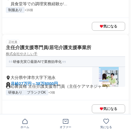
員食堂等での調理実務経験が...
制服あり
+16個
気になる
正社員
主任介護支援専門員/居宅介護支援事業所
株式会社やさしい手
研修充実◎最新AIで業務効率化
大分県中津市大字下池永
月給27万円～38万8000円
応募資格 主任介護支援専門員（主任ケアマネジャー）
研修あり
ブランクOK
+3個
気になる
この企業の類似求人を見る
ホーム
オファー
気になる