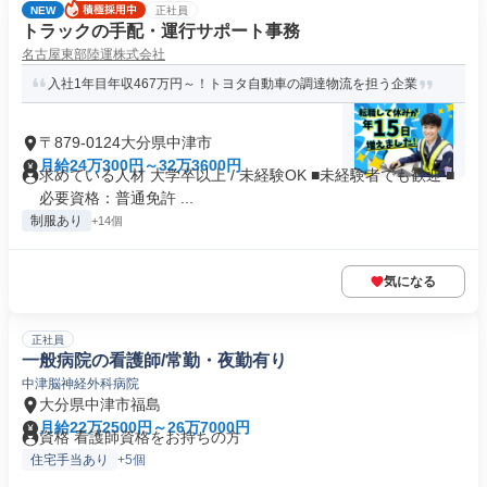
NEW
正社員
トラックの手配・運行サポート事務
名古屋東部陸運株式会社
入社1年目年収467万円～！トヨタ自動車の調達物流を担う企業
〒879-0124大分県中津市
月給24万300円～32万3600円
求めている人材 大学卒以上 / 未経験OK ■未経験者でも歓迎 ■
必要資格：普通免許 ...
制服あり
+14個
気になる
正社員
一般病院の看護師/常勤・夜勤有り
中津脳神経外科病院
大分県中津市福島
月給22万2500円～26万7000円
資格 看護師資格をお持ちの方
住宅手当あり
+5個