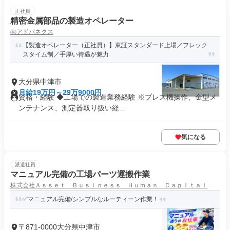
正社員
精密金属部品の製造オペレーター
㈱アドバネクス
【製造オペレーター（正社員）】東証スタンダード上場／フレック
スタイム制／手厚い待遇が魅力
大分県中津市
月給19万円～29万9000円
資格・経験 ◆工場での製造業務経験 ※プレス機操作、金型メ
ンテナンス、測定器取り扱い経...
気になる
派遣社員
マニュアル完備の工場パーツ運搬作業
株式会社Ａｓｓｅｔ Ｂｕｓｉｎｅｓｓ Ｈｕｍａｎ Ｃａｐｉｔａｌ
✅マニュアル完備/シンプルなルーティーン作業！
〒871-0000大分県中津市