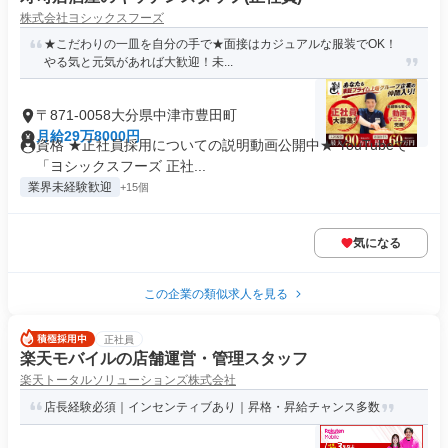
株式会社ヨシックスフーズ
★こだわりの一皿を自分の手で★面接はカジュアルな服装でOK！
やる気と元気があれば大歓迎！未...
〒871-0058大分県中津市豊田町
月給29万8000円
資格 ★正社員採用についての説明動画公開中★ YouTubeで
「ヨシックスフーズ 正社...
業界未経験歓迎
+15個
気になる
この企業の類似求人を見る
正社員
楽天モバイルの店舗運営・管理スタッフ
楽天トータルソリューションズ株式会社
店長経験必須｜インセンティブあり｜昇格・昇給チャンス多数