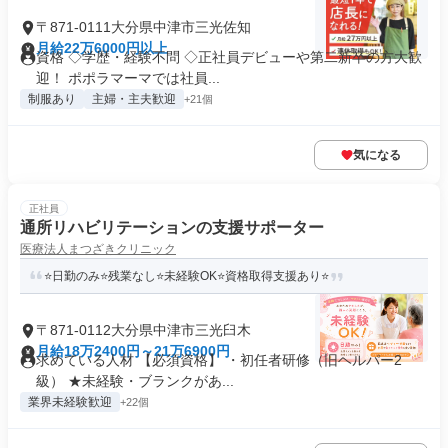
〒871-0111大分県中津市三光佐知
月給22万6000円以上
資格 ◇学歴・経験不問 ◇正社員デビューや第二新卒の方大歓
迎！ ポポラマーマでは社員...
制服あり
主婦・主夫歓迎
+21個
気になる
正社員
通所リハビリテーションの支援サポーター
医療法人まつざきクリニック
⭐日勤のみ⭐残業なし⭐未経験OK⭐資格取得支援あり⭐
〒871-0112大分県中津市三光臼木
月給18万2400円～21万6900円
求めている人材 【必須資格】 ・初任者研修（旧ヘルパー2
級） ★未経験・ブランクがあ...
業界未経験歓迎
+22個