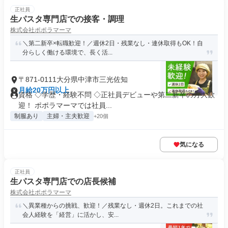
正社員
生パスタ専門店での接客・調理
株式会社ポポラマーマ
＼第二新卒×転職歓迎！／週休2日・残業なし・連休取得もOK！自
分らしく働ける環境で、長く活...
〒871-0111大分県中津市三光佐知
月給20万円以上
資格 ◇学歴・経験不問 ◇正社員デビューや第二新卒の方大歓
迎！ ポポラマーマでは社員...
制服あり
主婦・主夫歓迎
+20個
気になる
正社員
生パスタ専門店での店長候補
株式会社ポポラマーマ
＼異業種からの挑戦、歓迎！／残業なし・週休2日。これまでの社
会人経験を「経営」に活かし、安...