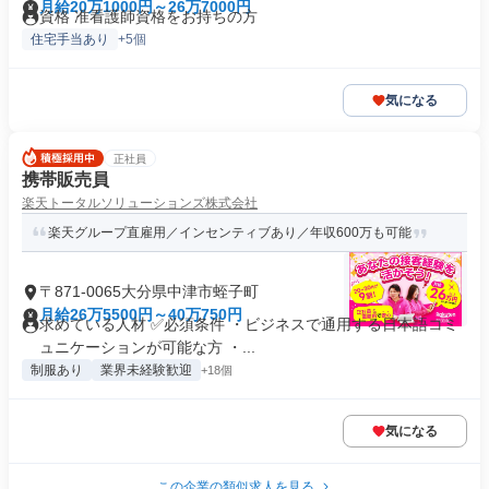
月給20万1000円～26万7000円
資格 准看護師資格をお持ちの方
住宅手当あり
+5個
気になる
正社員
携帯販売員
楽天トータルソリューションズ株式会社
楽天グループ直雇用／インセンティブあり／年収600万も可能
〒871-0065大分県中津市蛭子町
月給26万5500円～40万750円
求めている人材 ✅必須条件 ・ビジネスで通用する日本語コミ
ュニケーションが可能な方 ・...
制服あり
業界未経験歓迎
+18個
気になる
この企業の類似求人を見る