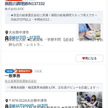
病院の調理師/N137332
株式会社LEOC
★安定の給食委託会社に所属！病院の給食調理スタッフ求人です＜
月給25万円以上・年間休日12...
大分県中津市
月給25万円～27万円
求める人材: ■応募資格 ・学歴不問 【必須】 ・調理師免許をお
持ちの方 ・レストラ...
気になる
NEW
正社員
一般事務
名古屋東部陸運株式会社
事務未経験・物流業界未経験もOK、正社員デビューを応援します
〒879-0124大分県中津市
月給18万2000円～20万円
求めている人材 要普通自動車免許 ★学歴不問／第二新卒歓