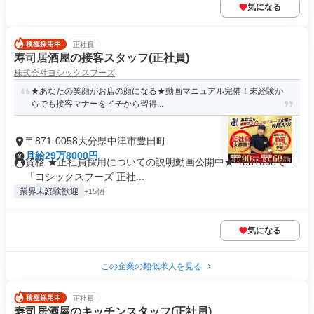
気になる
正社員
寿司居酒屋の接客スタッフ(正社員)
株式会社ヨシックスフーズ
★あなたの笑顔がお店の顔になる★動画マニュアル完備！未経験か
らでも接客マナーをイチから習得...
〒871-0058大分県中津市豊田町
月給29万8000円
資格 ★正社員採用についての説明動画公開中★ YouTubeで
「ヨシックスフーズ 正社...
業界未経験歓迎
+15個
気になる
この企業の類似求人を見る
正社員
寿司居酒屋のキッチンスタッフ(正社員)