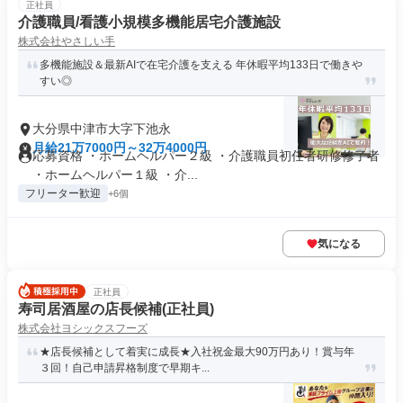
正社員
介護職員/看護小規模多機能居宅介護施設
株式会社やさしい手
多機能施設＆最新AIで在宅介護を支える 年休暇平均133日で働きや
すい◎
大分県中津市大字下池永
月給21万7000円～32万4000円
応募資格 ・ホームヘルパー２級 ・介護職員初任者研修修了者
・ホームヘルパー１級 ・介...
フリーター歓迎
+6個
気になる
正社員
寿司居酒屋の店長候補(正社員)
株式会社ヨシックスフーズ
★店長候補として着実に成長★入社祝金最大90万円あり！賞与年
３回！自己申請昇格制度で早期キ...