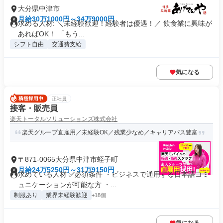
大分県中津市
月給30万1000円～34万9000円
求める人材: ＼未経験歓迎！経験者は優遇！／ 飲食業に興味が
あればOK！ 「もう...
シフト自由
交通費支給
気になる
正社員
接客・販売員
楽天トータルソリューションズ株式会社
楽天グループ直雇用／未経験OK／残業少なめ／キャリアパス豊富
〒871-0065大分県中津市蛭子町
月給24万5250円～31万9150円
求めている人材 ✅必須条件 ・ビジネスで通用する日本語コミ
ュニケーションが可能な方 ・...
制服あり
業界未経験歓迎
+18個