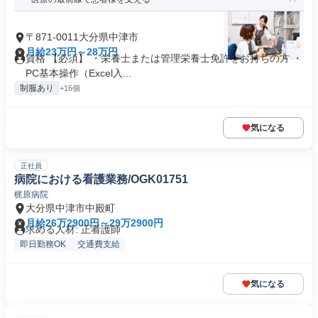
〒871-0011大分県中津市
月給23万円～28万円
資格 【必須】 ・栄養士または管理栄養士免許をお持ちの方 ・
PC基本操作（Excel入...
制服あり
+16個
気になる
正社員
病院における看護業務/OGK01751
梶原病院
大分県中津市中殿町
月給26万2900円～29万2900円
求める人材: 正看護師
即日勤務OK
交通費支給
気になる