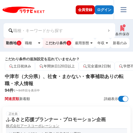
会員登録
ログイン
職種・キーワードから探す
条件保存
勤務地
職種
こだわり条件
雇用形態
年収
新着のみ
1
1
こだわり条件の追加設定を忘れていませんか？
土日祝休み
年間休日120日以上
完全週休2日制
学歴
中津市（大分県）、社食・まかない・食事補助ありの転
職・求人情報
94
件
1
〜
94
件目を表示中
関連度順
新着順
詳細表示
正社員
ふるさと応援プランナー・プロモーション企画
株式会社アースコーポレーション