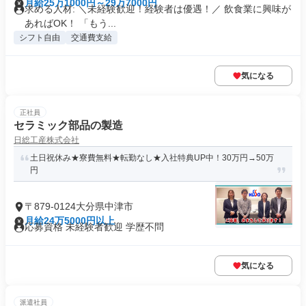
月給25万1000円～29万7000円
求める人材: ＼未経験歓迎！経験者は優遇！／ 飲食業に興味が
あればOK！ 「もう...
シフト自由
交通費支給
気になる
正社員
セラミック部品の製造
日総工産株式会社
土日祝休み★寮費無料★転勤なし★入社特典UP中！30万円→50万
円
〒879-0124大分県中津市
月給24万5000円以上
応募資格 未経験者歓迎 学歴不問
気になる
派遣社員