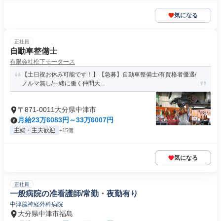
気になる
正社員
自動車整備士
有限会社松下モータース
【土日祝お休み可能です！】【急募】自動車整備士/有資格者優遇/
ノルマ無し/一緒に働く仲間大...
〒871-0011大分県中津市
月給23万6083円～33万6007円
主婦・主夫歓迎
+15個
気になる
正社員
一般病院の准看護師/常勤・夜勤有り
中津脳神経外科病院
大分県中津市福島