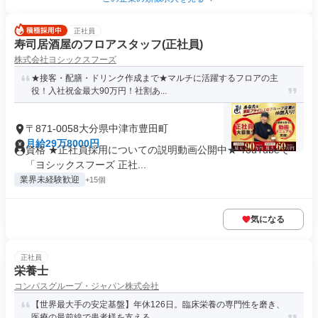
正社員
寿司居酒屋のフロアスタッフ(正社員)
株式会社ヨシックスフーズ
★接客・配膳・ドリンク作成まで★マルチに活躍するフロアの主
役！入社祝金最大90万円！社割あ...
〒871-0058大分県中津市豊田町
月給29万8000円
資格 ★正社員採用についての説明動画公開中★ YouTubeで
「ヨシックスフーズ 正社...
業界未経験歓迎
+15個
気になる
正社員
栄養士
コンパスグループ・ジャパン株式会社
【世界最大手の安定基盤】年休126日。臨床栄養の専門性を磨き、
医療の最前線で患者様を支える