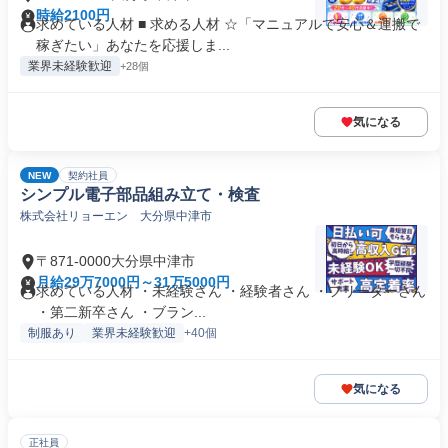
時給2100円
求めている人材 ■ 求める人材 ☆「マニュアルで安心＆運搬で
稼ぎたい」あなたを応援しま...
業界未経験歓迎
+28個
気になる
NEW
契約社員
シンプル電子部品組み立て・検査
株式会社リョーエン 大分県中津市
〒871-0000大分県中津市
月給29万7000円～31万5000円
求めている人材 ・未経験さん ・経験者さん ・フリーターさん
・第二新卒さん ・ブラン...
制服あり
業界未経験歓迎
+40個
気になる
正社員