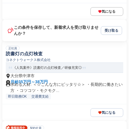
気になる
この条件を保存して、新着求人を受け取りませ
受け取る
んか？
正社員
読書灯の点灯検査
コネクトウォークス株式会社
《人気案件》読書灯の点灯検査／研修充実◎
大分県中津市
月給35万円～38万円
求める人材: ＜☆こんな方にピッタリ☆＞ ・長期的に働きたい
方 ・コツコツ・モクモク...
即日勤務OK
交通費支給
気になる
契約社員