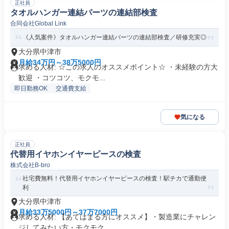
正社員
タオルハンガー連結パーツの連結部検査
合同会社Global Link
《人気案件》タオルハンガー連結パーツの連結部検査／研修充実◎
大分県中津市
月給34万円～38万5000円
求める人材: ☆この求人のオススメポイント☆ ・未経験の方大
歓迎 ・コツコツ、モクモ...
即日勤務OK
交通費支給
気になる
正社員
代替用イヤホンイヤーピースの検査
株式会社B-bro
社宅費無料！代替用イヤホンイヤーピースの検査！駅チカで通勤便
利
大分県中津市
月給33万5000円～37万7000円
求める人材: 【あてはまる方にオススメ】・製造業にチャレン
ジしてみたい方・モクモク、...