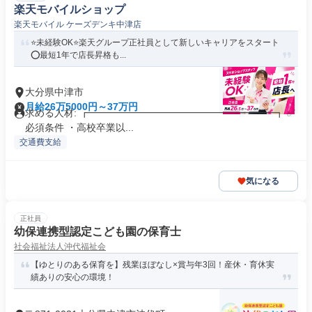
楽天モバイルショップ
楽天モバイル ケーズデンキ中津店
⭐️未経験OK⭐️楽天グループ正社員として新しいキャリアをスタート
⭕️最短1年で店長昇格も...
大分県中津市
月給26万5000円～37万円
求める人材: ┏━━━━━━━━━━━━━━━━━━━┓ ✅️
必須条件 ・高校卒業以...
交通費支給
気になる
正社員
幼保連携型認定こども園の保育士
社会福祉法人沖代福祉会
【ゆとりのある保育を】残業ほぼなし×賞与年3回！産休・育休実
績ありの安心の環境！