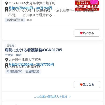
〒871-0065大分県中津市蛭子町
月給26万5500円～40万750円
求めている人材 【必須経験】 ・店長経験3年以上（経験業界
不問） ・ビジネスで通用する...
介護休暇あり
+15個
気になる
正社員
病院における看護業務/OGK01785
中津第一病院
大分県中津市大字宮夫
月給24万1500円～28万7750円
求める人材: 正看護師
即日勤務OK
交通費支給
気になる
この企業の類似求人を見る