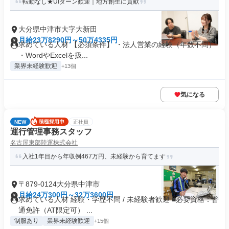
転勤なし★UIターン歓迎｜地方創生に貢献
大分県中津市大字大新田
月給23万8290円～50万4335円
求めている人材 【必須条件】 ・法人営業の経験（年数不問）
・WordやExcelを扱...
業界未経験歓迎
+13個
気になる
NEW
正社員
運行管理事務スタッフ
名古屋東部陸運株式会社
入社1年目から年収例467万円、未経験から育てます
〒879-0124大分県中津市
月給24万300円～32万3600円
求めている人材 経験・学歴不問 / 未経験者歓迎 ■必要資格：普
通免許（AT限定可） ...
制服あり
業界未経験歓迎
+15個