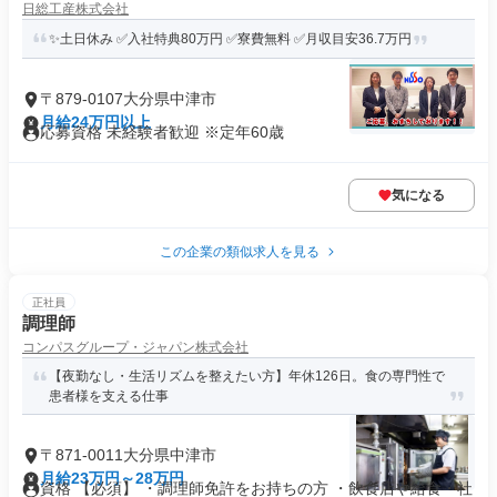
日総工産株式会社
✨土日休み ✅入社特典80万円 ✅寮費無料 ✅月収目安36.7万円
〒879-0107大分県中津市
月給24万円以上
応募資格 未経験者歓迎 ※定年60歳
気になる
この企業の類似求人を見る
正社員
調理師
コンパスグループ・ジャパン株式会社
【夜勤なし・生活リズムを整えたい方】年休126日。食の専門性で
患者様を支える仕事
〒871-0011大分県中津市
月給23万円～28万円
資格 【必須】 ・調理師免許をお持ちの方 ・飲食店や給食・社