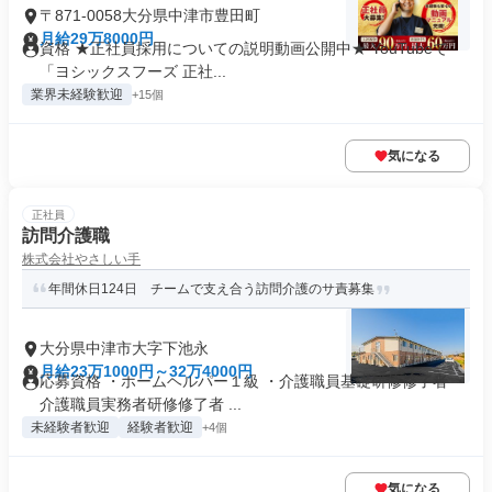
〒871-0058大分県中津市豊田町
月給29万8000円
資格 ★正社員採用についての説明動画公開中★ YouTubeで
「ヨシックスフーズ 正社...
業界未経験歓迎
+15個
気になる
正社員
訪問介護職
株式会社やさしい手
年間休日124日 チームで支え合う訪問介護のサ責募集
大分県中津市大字下池永
月給23万1000円～32万4000円
応募資格 ・ホームヘルパー１級 ・介護職員基礎研修修了者 ・
介護職員実務者研修修了者 ...
未経験者歓迎
経験者歓迎
+4個
気になる