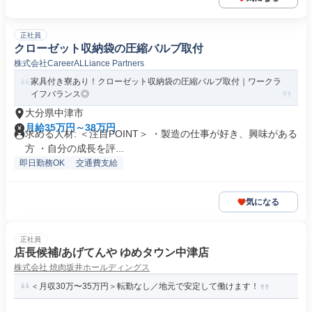
正社員
クローゼット収納袋の圧縮バルブ取付
株式会社CareerALLiance Partners
家具付き寮あり！クローゼット収納袋の圧縮バルブ取付｜ワークラ
イフバランス◎
大分県中津市
月給35万円～38万円
求める人材: ＜注目POINT＞ ・製造の仕事が好き、興味がある
方 ・自分の成長を評...
即日勤務OK
交通費支給
気になる
正社員
店長候補/あげてんや ゆめタウン中津店
株式会社 焼肉坂井ホールディングス
＜月収30万〜35万円＞転勤なし／地元で安定して働けます！