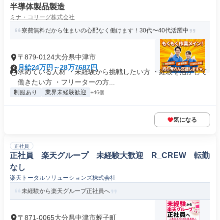
半導体製品製造
ミナ・コリーグ株式会社
寮費無料だから住まいの心配なく働けます！30代〜40代活躍中
〒879-0124大分県中津市
月給24万円～28万7687円
求めている人材 ・未経験から挑戦したい方 ・経験を活かして
働きたい方 ・フリーターの方...
制服あり
業界未経験歓迎
+46個
気になる
正社員
正社員 楽天グループ 未経験大歓迎 R_CREW 転勤
なし
楽天トータルソリューションズ株式会社
未経験から楽天グループ正社員へ
〒871-0065大分県中津市蛭子町