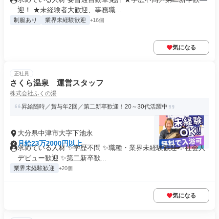
迎！ ★未経験者大歓迎、事務職...
制服あり
業界未経験歓迎
+16個
気になる
正社員
さくら温泉 運営スタッフ
株式会社ふくの湯
昇給随時／賞与年2回／第二新卒歓迎！20～30代活躍中
大分県中津市大字下池永
月給23万2000円以上
求めている人材 ✨学歴不問 ✨職種・業界未経験歓迎 ✨社会人
デビュー歓迎 ✨第二新卒歓...
業界未経験歓迎
+20個
気になる