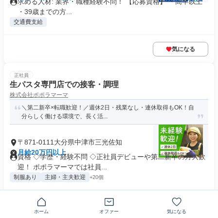
求める人材: 業界・職種経験不問！ 【応募資格】 ・高卒以上
・39歳までの方...
交通費支給
気になる
正社員
生パスタ専門店での接客・調理
株式会社ポポラマーマ
＼第二新卒×転職歓迎！／週休2日・残業なし・連休取得もOK！自
分らしく働ける環境で、長く活...
〒871-0111大分県中津市三光佐知
月給20万円以上
資格 ◇学歴・経験不問 ◇正社員デビューや第二新卒の方大歓
迎！ ポポラマーマでは社員...
制服あり
主婦・主夫歓迎
+20個
気になる
ホーム
オファー
気になる