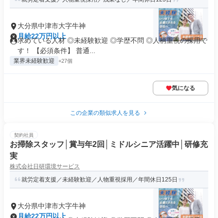
大分県中津市大字牛神
月給22万円以上
求めている人材 ◎未経験歓迎 ◎学歴不問 ◎人柄重視の採用で
す！ 【必須条件】 普通...
業界未経験歓迎
+27個
気になる
この企業の類似求人を見る
契約社員
お掃除スタッフ│賞与年2回│ミドルシニア活躍中│研修充
実
株式会社日研環境サービス
就労定着支援／未経験歓迎／人物重視採用／年間休日125日
大分県中津市大字牛神
月給22万円以上