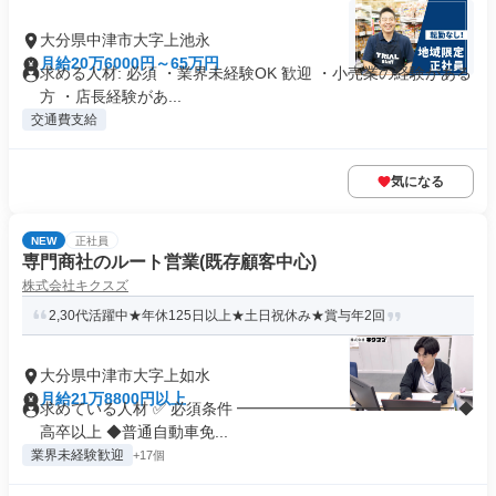
大分県中津市大字上池永
月給20万6000円～65万円
求める人材: 必須 ・業界未経験OK 歓迎 ・小売業の経験がある
方 ・店長経験があ...
交通費支給
気になる
NEW
正社員
専門商社のルート営業(既存顧客中心)
株式会社キクスズ
2,30代活躍中★年休125日以上★土日祝休み★賞与年2回
大分県中津市大字上如水
月給21万8800円以上
求めている人材 ✅ 必須条件 ━━━━━━━━━━━━━━ ◆
高卒以上 ◆普通自動車免...
業界未経験歓迎
+17個