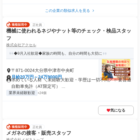
この企業の類似求人を見る
正社員
機械に使われるネジやナット等のチェック・検品スタッ
フ
株式会社アクセル
◆9月入社歓迎◆家族の時間も、自分の時間も大切に
〒871-0024大分県中津市中央町
月給20万円～24万9000円
求めている人材 ＼未経験大歓迎・学歴は一切不問／ ✅要普通
自動車免許（AT限定可） ...
業界未経験歓迎
+24個
気になる
正社員
メガネの接客・販売スタッフ
株式会社メガネトップ