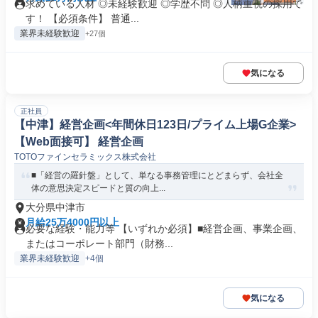
求めている人材 ◎未経験歓迎 ◎学歴不問 ◎人柄重視の採用で
す！ 【必須条件】 普通...
業界未経験歓迎
+27個
気になる
正社員
【中津】経営企画<年間休日123日/プライム上場G企業>
【Web面接可】 経営企画
TOTOファインセラミックス株式会社
■「経営の羅針盤」として、単なる事務管理にとどまらず、会社全
体の意思決定スピードと質の向上...
大分県中津市
月給25万4000円以上
必要な経験・能力等 【いずれか必須】■経営企画、事業企画、
またはコーポレート部門（財務...
業界未経験歓迎
+4個
気になる