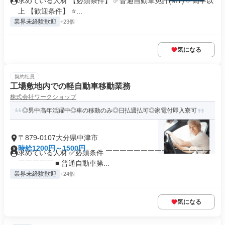
求めている人材 【必須条件】 ✅普通自動車免許(MT) ✅高卒以
上 【歓迎条件】 ⭐...
業界未経験歓迎
+23個
気になる
契約社員
工場敷地内での軽自動車移動業務
株式会社ワークショップ
◎男中高年活躍中◎車の移動のみ◎日払週払可◎家電付即入寮可
〒879-0107大分県中津市
時給1200円～1500円
求めている人材 ✅必須条件 ￣￣￣￣￣￣￣￣￣￣￣￣￣￣￣
￣￣￣￣￣ ■ 普通自動車第...
業界未経験歓迎
+24個
気になる