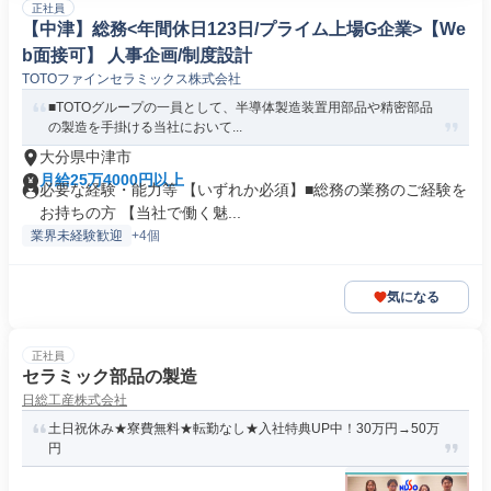
正社員
【中津】総務<年間休日123日/プライム上場G企業>【We
b面接可】 人事企画/制度設計
TOTOファインセラミックス株式会社
■TOTOグループの一員として、半導体製造装置用部品や精密部品
の製造を手掛ける当社において...
大分県中津市
月給25万4000円以上
必要な経験・能力等 【いずれか必須】■総務の業務のご経験を
お持ちの方 【当社で働く魅...
業界未経験歓迎
+4個
気になる
正社員
セラミック部品の製造
日総工産株式会社
土日祝休み★寮費無料★転勤なし★入社特典UP中！30万円→50万
円