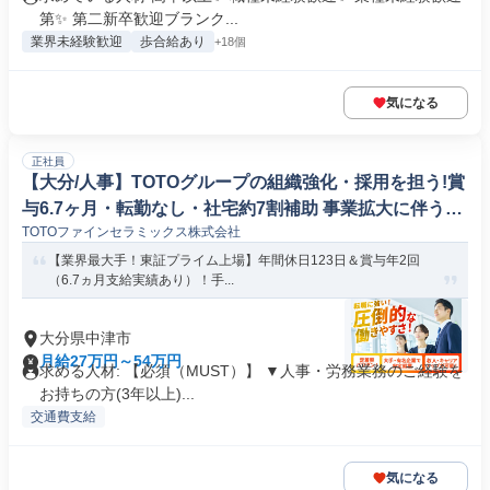
第✨ 第二新卒歓迎ブランク...
業界未経験歓迎
歩合給あり
+18個
気になる
正社員
【大分/人事】TOTOグループの組織強化・採用を担う!賞
与6.7ヶ月・転勤なし・社宅約7割補助 事業拡大に伴う制
TOTOファインセラミックス株式会社
度企画など幅広く活躍!#447
【業界最大手！東証プライム上場】年間休日123日＆賞与年2回
（6.7ヵ月支給実績あり）！手...
大分県中津市
月給27万円～54万円
求める人材: 【必須（MUST）】 ▼人事・労務業務のご経験を
お持ちの方(3年以上)...
交通費支給
気になる