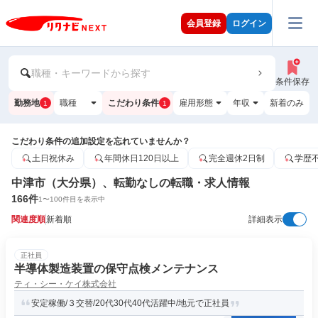
会員登録
ログイン
職種・キーワードから探す
条件保存
勤務地
職種
こだわり条件
雇用形態
年収
新着のみ
1
1
こだわり条件の追加設定を忘れていませんか？
土日祝休み
年間休日120日以上
完全週休2日制
学歴
中津市（大分県）、転勤なしの転職・求人情報
166
件
1
〜
100
件目を表示中
関連度順
新着順
詳細表示
正社員
半導体製造装置の保守点検メンテナンス
ティ・シー・ケイ株式会社
安定稼働/３交替/20代30代40代活躍中/地元で正社員