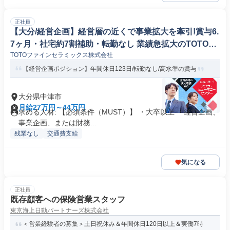
正社員
【大分/経営企画】経営層の近くで事業拡大を牽引!賞与6.
7ヶ月・社宅約7割補助・転勤なし 業績急拡大のTOTOグ
TOTOファインセラミックス株式会社
ループ 高収益の半導体向け事業で中長期戦略を担う! #54
2
【経営企画ポジション】年間休日123日/転勤なし/高水準の賞与
大分県中津市
月給27万円～44万円
求める人材: 【必須条件（MUST）】 ・大卒以上 ・経営企画、
事業企画、または財務...
残業なし
交通費支給
気になる
正社員
既存顧客への保険営業スタッフ
東京海上日動パートナーズ株式会社
＜営業経験者の募集＞土日祝休み＆年間休日120日以上＆実働7時