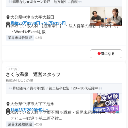
転勤なし★UIターン歓迎｜地方創生に貢献
大分県中津市大字大新田
月給23万8290円～50万4335円
求めている人材 【必須条件】 ・法人営業の経験（年数不問）
・WordやExcelを扱...
業界未経験歓迎
+13個
気になる
正社員
さくら温泉 運営スタッフ
株式会社ふくの湯
昇給随時／賞与年2回／第二新卒歓迎！20～30代活躍中
大分県中津市大字下池永
月給23万2000円以上
求めている人材 ✨学歴不問 ✨職種・業界未経験歓迎 ✨社会人
デビュー歓迎 ✨第二新卒歓...
業界未経験歓迎
+20個