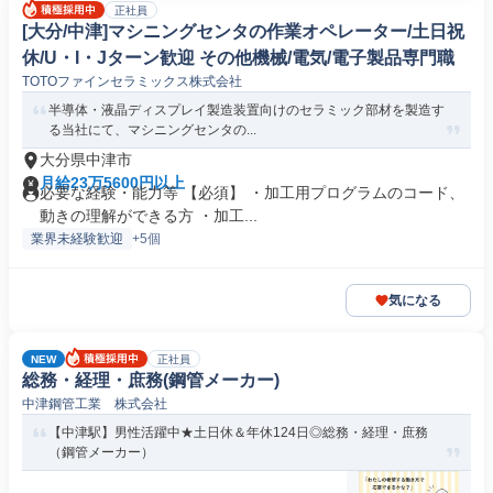
正社員
[大分/中津]マシニングセンタの作業オペレーター/土日祝
休/U・I・Jターン歓迎 その他機械/電気/電子製品専門職
TOTOファインセラミックス株式会社
半導体・液晶ディスプレイ製造装置向けのセラミック部材を製造す
る当社にて、マシニングセンタの...
大分県中津市
月給23万5600円以上
必要な経験・能力等 【必須】 ・加工用プログラムのコード、
動きの理解ができる方 ・加工...
業界未経験歓迎
+5個
気になる
NEW
正社員
総務・経理・庶務(鋼管メーカー)
中津鋼管工業 株式会社
【中津駅】男性活躍中★土日休＆年休124日◎総務・経理・庶務
（鋼管メーカー）