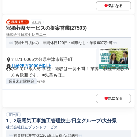
気になる
正社員
冠婚葬祭サービスの提案営業(27503)
株式会社日本セレモニー
原則土日祝休み・年間休日120日・転勤なし・年収600万↑可
〒871-0065大分県中津市蛭子町
月給25万3000円以上
求めている人材 学歴・経験は一切不問！ 業界、職種未経験の
方も歓迎です。 ■先輩もほ...
業界未経験歓迎
+27個
気になる
正社員
1、2級電気工事施工管理技士/日立グループ/大分県
株式会社日立プラントサービス
有資格歓迎/年休126日(土日祝)/元請9割