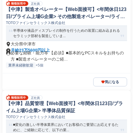
正社員
【中津】製造オペレーター【Web面接可】<年間休日123
日/プライム上場G企業> その他製造オペレーター/ライン
TOTOファインセラミックス株式会社
マネージャー(機械/電気/電子製品専門職)
半導体や液晶ディスプレイの制作を行うための装置に組み込まれる
セラミック部材を製造していま...
大分県中津市
月給23万5600円以上
必要な経験・能力等 【必須】■基本的なPCスキルをお持ちの
方 ■製造オペレーターのご経...
業界未経験歓迎
+5個
気になる
正社員
【中津】品質管理【Web面接可】<年間休日123日/プラ
イム上場G企業> 半導体品質保証
TOTOファインセラミックス株式会社
■変化の激しい半導体業界においてお客様のご要望にお応えするた
めに、ご経験に応じて、以下の業...