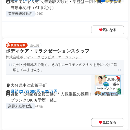
求めている人材 ＼未経験大歓迎・学歴は一切不問／ ✅要普通
自動車免許（AT限定可） ...
業界未経験歓迎
+24個
気になる
正社員
ボディケア・リラクゼーションスタッフ
株式会社ボディワークセラピストエージェンシー
九州・沖縄地方で働く。その手に一生モノのスキルを身につけて活
躍してみませんか。
大分県中津市蛭子町
月給22万3000円～35万円
資格 *【対象者全員面接】* 人柄重視の採用！ ★未経験歓迎・
ブランクOK ★学歴・経...
業界未経験歓迎
+11個
気になる