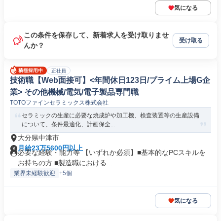
気になる
この条件を保存して、新着求人を受け取りませ
受け取る
んか？
正社員
技術職【Web面接可】<年間休日123日/プライム上場G企
業> その他機械/電気/電子製品専門職
TOTOファインセラミックス株式会社
セラミックの生産に必要な焼成炉や加工機、検査装置等の生産設備
について、条件最適化、計画保全...
大分県中津市
月給23万5600円以上
必要な経験・能力等 【いずれか必須】■基本的なPCスキルを
お持ちの方 ■製造職における...
業界未経験歓迎
+5個
気になる