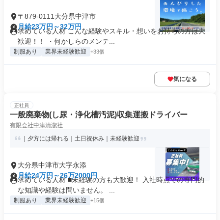
〒879-0111大分県中津市
月給23万円～32万円
求めている人材 こんな経験やスキル・想いをお持ちの方は大
歓迎！！ ・何かしらのメンテ...
制服あり
業界未経験歓迎
+33個
気になる
正社員
一般廃棄物(し尿・浄化槽汚泥)収集運搬ドライバー
有限会社中津清潔社
｜夕方には帰れる｜土日祝休み｜未経験歓迎
大分県中津市大字永添
月給24万円～26万2000円
求めている人材 ■未経験の方も大歓迎！ 入社時点での専門的
な知識や経験は問いません。 ...
制服あり
業界未経験歓迎
+15個