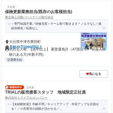
正社員
保険更新業務担当(既存のお客様担当)
東京海上日動パートナーズ株式会社
＜専門知識不要／研修充実＞チーム制で動きます＊ノルマなし✨連
続休暇有／転勤なし
大分県中津市豊田町
月給20万2000円以上
求める人材: 【高卒以上】 要普通免許（AT限定可） 社会人経
験のある方(年数不問)...
交通費支給
気になる
正社員
TRIALの販売接客スタッフ 地域限定正社員
株式会社トライアルカンパニー
【未経験歓迎】年齢不問／キャリアアップ・年収アップを目指せ
る！／小売業等の経験が活かせる／...