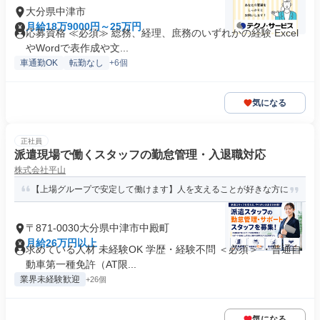
大分県中津市
月給18万9000円～25万円
応募資格 ≪必須≫ 総務、経理、庶務のいずれかの経験 Excel
やWordで表作成や文...
車通勤OK
転勤なし
+6個
気になる
正社員
派遣現場で働くスタッフの勤怠管理・入退職対応
株式会社平山
【上場グループで安定して働けます】人を支えることが好きな方に
〒871-0030大分県中津市中殿町
月給26万円以上
求めている人材 未経験OK 学歴・経験不問 ＜必須＞ ・普通自
動車第一種免許（AT限...
業界未経験歓迎
+26個
気になる