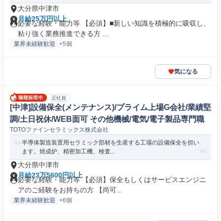
大分県中津市
月給25万円以上
必要な経験・能力等 【必須】■新しい知識を積極的に吸収し、
粘り強く業務推進できる方 ...
業界未経験歓迎
+5個
気になる
正社員
[中津]設備保全(メンテナンス)/プライム上場G会社/業績堅
調/土日祝休/WEB面可 その他機械/電気/電子製品専門職
TOTOファインセラミックス株式会社
半導体製造装置用セラミック部材を生産する工場の設備保全を担い
ます。焼成炉、精密加工機、検査...
大分県中津市
月給23万5600円以上
必要な経験・能力等 【必須】保全もしくはサービスエンジニ
アのご経験をお持ちの方 【尚可...
業界未経験歓迎
+6個