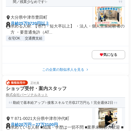
間／残業少なめです✨
大分県中津市豊田町
月給25万9720円以上
求める人材: 【専門・短大卒以上】 ・法人・個人営業経験者の
方 ・要普通免許（AT...
在宅OK
交通費支給
気になる
この企業の類似求人を見る
正社員
ショップ受付・案内スタッフ
株式会社パーソナルネット
勤続で基本給アップ✨接客スキルで月収27万円も！完全週休2日
〒871-0021大分県中津市沖代町
月給20万円～27万3100円
求めている人材 ■知識・学歴は一切不問 ■業界未経験大歓迎 ■