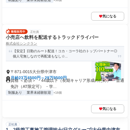
制服あり
業界未経験歓迎
+36個
気になる
正社員
小売店へ飲料を配送するトラックドライバー
株式会社シンクラン
【安定】日勤のルート配送！コカ・コーラ社のトップパートナー◎
個人宅無しなので再配達もなし☆...
〒871-0015大分県中津市
月給23万4500円～29万9500円
資格 ＜必須＞ ・44歳以下（長期キャリア形成のため） ・普通
免許（AT限定可） ・学...
制服あり
業界未経験歓迎
+16個
気になる
正社員
1、2級管工事施工管理技士/日立グループ/大分県中津市