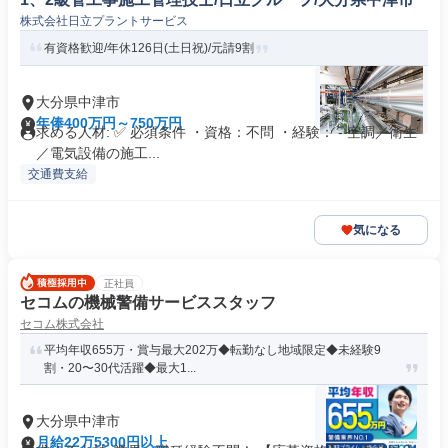
株式会社日立プラントサービス
有資格歓迎/年休126日(土日祝)/元請9割
大分県中津市
年俸400万円～750万円
求める人材: ✅ 必須条件 ・資格：不問 ・経験： - 空調／衛生
／電気設備の施工...
交通費支給
気になる
正社員
セコムの機械警備サービススタッフ
セコム株式会社
平均年収655万・賞与最大202万◆転勤なし地域限定◆未経験9
割・20〜30代活躍◆最大1...
大分県中津市
月給22万5300円以上