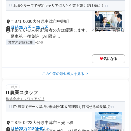
上場グループで安定キャリア◎人と企業を繋ぐ架け橋に！
〒871-0030大分県中津市中殿町
月給25万円～35万円
求めている人材 経験者の方は優遇します。 ＜必須＞ ・普通自
動車第一種免許（AT限定...
業界未経験歓迎
+24個
気になる
この企業の類似求人を見る
正社員
IT農業スタッフ
株式会社エフワイアグリ
IT×農業でデータ栽培✨未経験OK＆管理職も目指せる成長環境
〒879-0223大分県中津市三光下秣
月給28万2180円以上