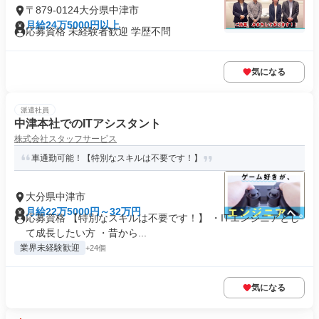
〒879-0124大分県中津市
月給24万5000円以上
応募資格 未経験者歓迎 学歴不問
気になる
派遣社員
中津本社でのITアシスタント
株式会社スタッフサービス
車通勤可能！【特別なスキルは不要です！】
大分県中津市
月給22万5000円～32万円
応募資格 【特別なスキルは不要です！】 ・ITエンジニアとし
て成長したい方 ・昔から...
業界未経験歓迎
+24個
気になる