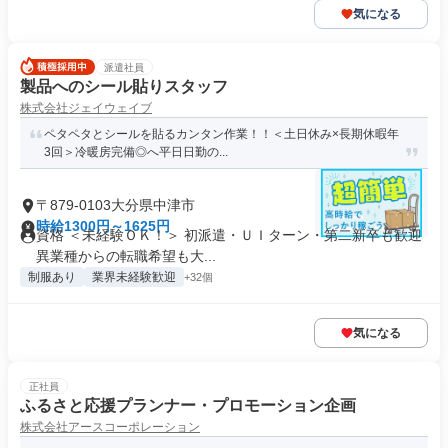
気になる
派遣社員
製品へのシール貼りスタッフ
株式会社ジェイウェイブ
ペタペタとシールを貼るカンタン作業！！＜土日休み×長期休暇年
3回＞冷暖房完備◎へ平日日勤の...
〒879-0103大分県中津市
時給1300円～1625円
資格 ＜未経験ＯＫ！＞ 初派遣・ＵＩターン・第二新卒も歓迎
異業種からの転職希望も大...
制服あり
業界未経験歓迎
+32個
気になる
正社員
ふるさと応援プランナー・プロモーション企画
株式会社アースコーポレーション