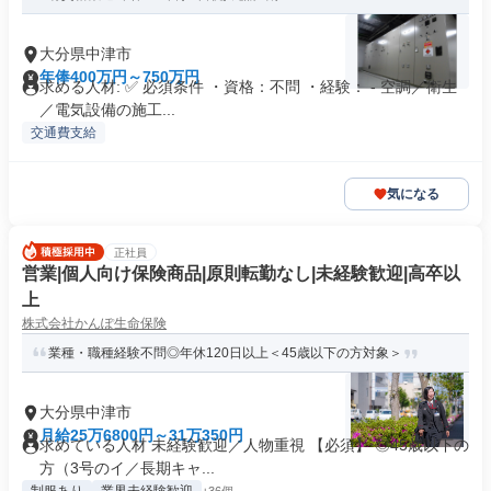
大分県中津市
年俸400万円～750万円
求める人材: ✅ 必須条件 ・資格：不問 ・経験： - 空調／衛生
／電気設備の施工...
交通費支給
気になる
正社員
営業|個人向け保険商品|原則転勤なし|未経験歓迎|高卒以
上
株式会社かんぽ生命保険
業種・職種経験不問◎年休120日以上＜45歳以下の方対象＞
大分県中津市
月給25万6800円～31万350円
求めている人材 未経験歓迎／人物重視 【必須】 ◎45歳以下の
方（3号のイ／長期キャ...