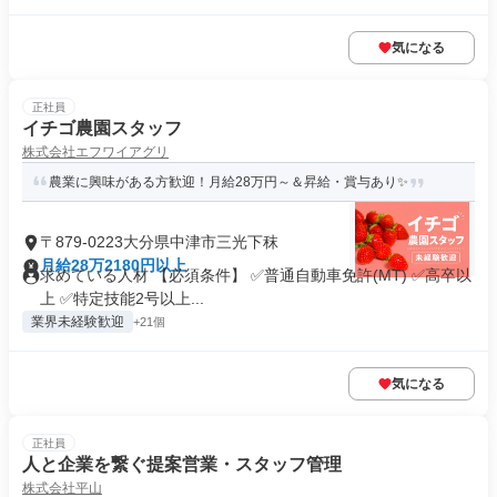
気になる
正社員
イチゴ農園スタッフ
株式会社エフワイアグリ
農業に興味がある方歓迎！月給28万円～＆昇給・賞与あり✨
〒879-0223大分県中津市三光下秣
月給28万2180円以上
求めている人材 【必須条件】 ✅普通自動車免許(MT) ✅高卒以
上 ✅特定技能2号以上...
業界未経験歓迎
+21個
気になる
正社員
人と企業を繋ぐ提案営業・スタッフ管理
株式会社平山