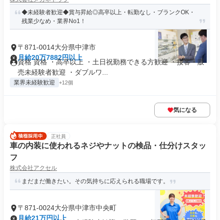
◆未経験者歓迎◆賞与昇給◎高卒以上・転勤なし・ブランクOK・
残業少なめ・業界No1！
〒871-0014大分県中津市
月給20万7882円以上
資格 資格 ・高卒以上 ・土日祝勤務できる方歓迎 ・接客・販
売未経験者歓迎 ・ダブルワ...
業界未経験歓迎
+12個
気になる
正社員
車の内装に使われるネジやナットの検品・仕分けスタッ
フ
株式会社アクセル
まだまだ働きたい。その気持ちに応えられる職場です。
〒871-0024大分県中津市中央町
月給21万円以上