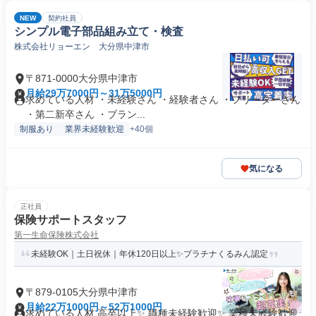
NEW
契約社員
シンプル電子部品組み立て・検査
株式会社リョーエン 大分県中津市
〒871-0000大分県中津市
月給29万7000円～31万5000円
求めている人材 ・未経験さん ・経験者さん ・フリーターさん
・第二新卒さん ・ブラン...
制服あり
業界未経験歓迎
+40個
気になる
正社員
保険サポートスタッフ
第一生命保険株式会社
未経験OK｜土日祝休｜年休120日以上✨プラチナくるみん認定
〒879-0105大分県中津市
月給22万1000円～52万1000円
求めている人材 高卒以上✨ 職種未経験歓迎✨ 業種未経験歓迎