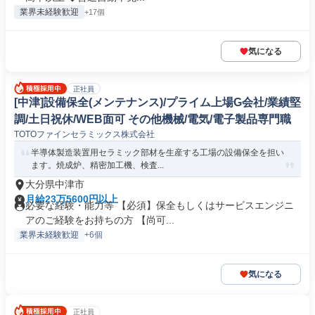
業界未経験歓迎
+17個
気になる
正社員
[中津]設備保全(メンテナンス)/プライム上場G会社/業績堅
調/土日祝休/WEB面可 その他機械/電気/電子製品専門職
TOTOファインセラミックス株式会社
半導体製造装置用セラミック部材を生産する工場の設備保全を担い
ます。焼成炉、精密加工機、検査...
大分県中津市
月給23万5600円以上
必要な経験・能力等 【必須】保全もしくはサービスエンジニ
アのご経験をお持ちの方 【尚可...
業界未経験歓迎
+6個
気になる
正社員