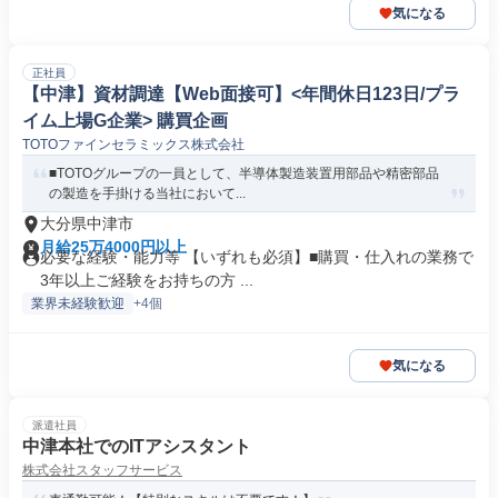
気になる
正社員
【中津】資材調達【Web面接可】<年間休日123日/プラ
イム上場G企業> 購買企画
TOTOファインセラミックス株式会社
■TOTOグループの一員として、半導体製造装置用部品や精密部品
の製造を手掛ける当社において...
大分県中津市
月給25万4000円以上
必要な経験・能力等 【いずれも必須】■購買・仕入れの業務で
3年以上ご経験をお持ちの方 ...
業界未経験歓迎
+4個
気になる
派遣社員
中津本社でのITアシスタント
株式会社スタッフサービス