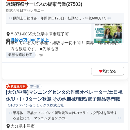
冠婚葬祭サービスの提案営業(27503)
株式会社日本セレモニー
原則土日祝休み・年間休日120日・転勤なし・年収600万↑可
〒871-0065大分県中津市蛭子町
月給25万3000円以上
求めている人材 学歴・経験は一切不問！ 業界、職種未経験の
方も歓迎です。 ■先輩もほ...
業界未経験歓迎
+27個
気になる
正社員
[大分/中津]マシニングセンタの作業オペレーター/土日祝
休/U・I・Jターン歓迎 その他機械/電気/電子製品専門職
TOTOファインセラミックス株式会社
半導体・液晶ディスプレイ製造装置向けのセラミック部材を製造す
る当社にて、マシニングセンタの...
大分県中津市