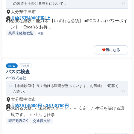
の製造を手掛ける当社において...
大分県中津市
月給25万4000円以上
必要な経験・能力等 【いずれも必須】 ■PCスキル(パワーポイ
ント・Excel)をお持...
業界未経験歓迎
+4個
気になる
NEW
正社員
バスの検査
ArK株式会社
【未経験OK】長く働ける環境が整っています。お気軽にご応募く
ださい。
大分県中津市
月給29万5000円～36万8750円
求める人材: ＜未経験スタート＞ ＋ 安定した生活を築ける環
境です。 ＋ 生活も仕事...
即日勤務OK
交通費支給