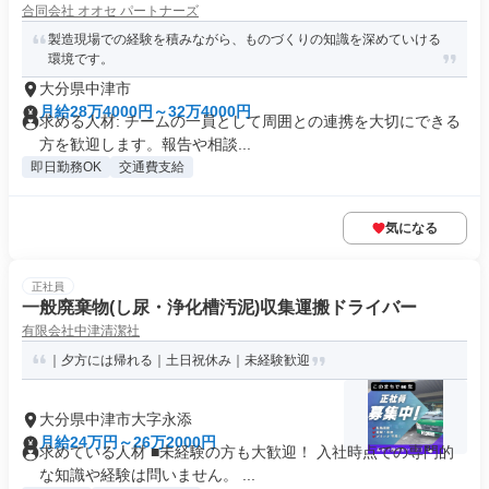
合同会社 オオセ パートナーズ
製造現場での経験を積みながら、ものづくりの知識を深めていける
環境です。
大分県中津市
月給28万4000円～32万4000円
求める人材: チームの一員として周囲との連携を大切にできる
方を歓迎します。報告や相談...
即日勤務OK
交通費支給
気になる
正社員
一般廃棄物(し尿・浄化槽汚泥)収集運搬ドライバー
有限会社中津清潔社
｜夕方には帰れる｜土日祝休み｜未経験歓迎
大分県中津市大字永添
月給24万円～26万2000円
求めている人材 ■未経験の方も大歓迎！ 入社時点での専門的
な知識や経験は問いません。 ...