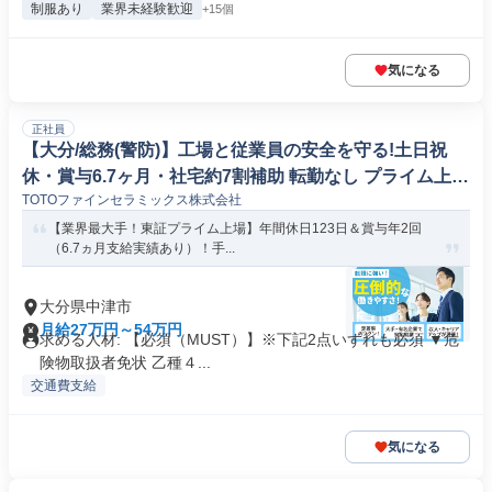
制服あり
業界未経験歓迎
+15個
気になる
正社員
【大分/総務(警防)】工場と従業員の安全を守る!土日祝
休・賞与6.7ヶ月・社宅約7割補助 転勤なし プライム上場
TOTOファインセラミックス株式会社
TOTOグループの安定基盤でリスクマネジメント!#452
【業界最大手！東証プライム上場】年間休日123日＆賞与年2回
（6.7ヵ月支給実績あり）！手...
大分県中津市
月給27万円～54万円
求める人材: 【必須（MUST）】※下記2点いずれも必須 ▼危
険物取扱者免状 乙種４...
交通費支給
気になる