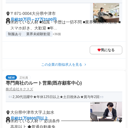
〒871-0004大分県中津市
月給20万円～27万3100円
求めている人材 ■知識・学歴は一切不問 ■業界未経験大歓迎 ■
スマホ好き、大歓迎 ■年...
制服あり
業界未経験歓迎
+36個
気になる
この企業の類似求人を見る
NEW
正社員
専門商社のルート営業(既存顧客中心)
株式会社キクスズ
2,30代活躍中★年休125日以上★土日祝休み★賞与年2回
大分県中津市大字上如水
月給21万8800円以上
求めている人材 ✅ 必須条件 ━━━━━━━━━━━━━━ ◆
高卒以上 ◆普通自動車免...