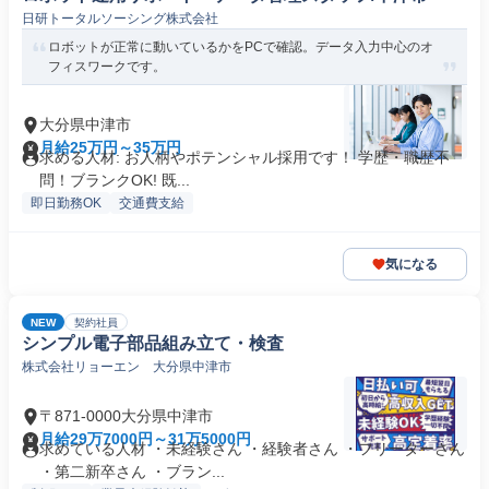
日研トータルソーシング株式会社
ロボットが正常に動いているかをPCで確認。データ入力中心のオ
フィスワークです。
大分県中津市
月給25万円～35万円
求める人材: お人柄やポテンシャル採用です！ 学歴・職歴不
問！ブランクOK! 既...
即日勤務OK
交通費支給
気になる
NEW
契約社員
シンプル電子部品組み立て・検査
株式会社リョーエン 大分県中津市
〒871-0000大分県中津市
月給29万7000円～31万5000円
求めている人材 ・未経験さん ・経験者さん ・フリーターさん
・第二新卒さん ・ブラン...