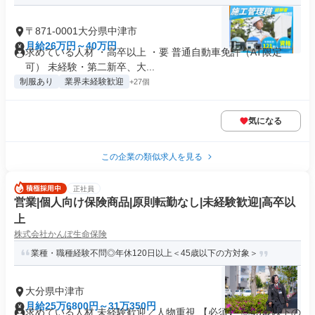
〒871-0001大分県中津市
月給26万円～40万円
求めている人材 ・高卒以上 ・要 普通自動車免許（AT限定
可） 未経験・第二新卒、大...
制服あり
業界未経験歓迎
+27個
気になる
この企業の類似求人を見る
正社員
営業|個人向け保険商品|原則転勤なし|未経験歓迎|高卒以
上
株式会社かんぽ生命保険
業種・職種経験不問◎年休120日以上＜45歳以下の方対象＞
大分県中津市
月給25万6800円～31万350円
求めている人材 未経験歓迎／人物重視 【必須】 ◎45歳以下の