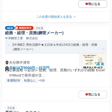
気になる
この企業の類似求人を見る
NEW
正社員
総務・経理・庶務(鋼管メーカー)
中津鋼管工業 株式会社
【中津駅】男性活躍中★土日休＆年休124日◎総務・経理・庶務
（鋼管メーカー）
大分県中津市
月給18万9000円～25万円
応募資格 ≪必須≫ 総務、経理、庶務のいずれかの経験 Excel
やWordで表作成や文...
車通勤OK
転勤なし
+6個
気になる
正社員