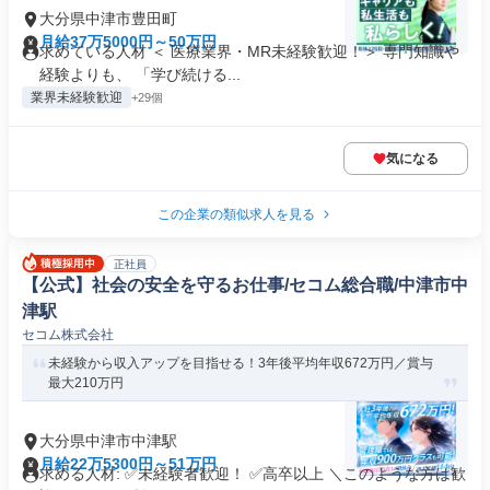
大分県中津市豊田町
月給37万5000円～50万円
求めている人材 ＜ 医療業界・MR未経験歓迎！＞ 専門知識や
経験よりも、 「学び続ける...
業界未経験歓迎
+29個
気になる
この企業の類似求人を見る
正社員
【公式】社会の安全を守るお仕事/セコム総合職/中津市中
津駅
セコム株式会社
未経験から収入アップを目指せる！3年後平均年収672万円／賞与
最大210万円
大分県中津市中津駅
月給22万5300円～51万円
求める人材: ✅未経験者歓迎！ ✅高卒以上 ＼このような方は歓