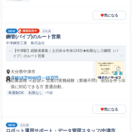
気になる
NEW
正社員
鋼管(パイプ)のルート営業
中津鋼管工業 株式会社
【中津駅】経験者募集｜土日休＆年休124日★転勤なし◎鋼管（パ
イプ）のルート営業
大分県中津市
月給18万9000円～25万円
応募資格 ≪必須≫ 営業の実務経験（業種不問） 宿泊を伴う出
張に対応できる方 普通自動...
車通勤OK
転勤なし
+5個
気になる
NEW
正社員
ロボット運用サポート・データ管理スタッフ/中津市