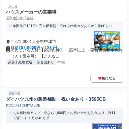
正社員
ハウスメーカーの営業職
昭和建設株式会社
年間休日121日✨完全反響型！売れる仕組みがあるから稼げる
〒871-0001大分県中津市
月給26万8000円～40万円
求めている人材 【必須条件】 ・高卒以上 ・要普通自動車免許
（ＡＴ限定可） 【こんな...
業界未経験歓迎
歩合給あり
+26個
気になる
派遣社員
ダイハツ九州の製造補助・祝い金あり・3595CB
株式会社TOMIYO JOB
＼大幅時給アップ！今なら1,800円／お祝い金やお礼金あり（計11
0万円✨）！月収40万以...