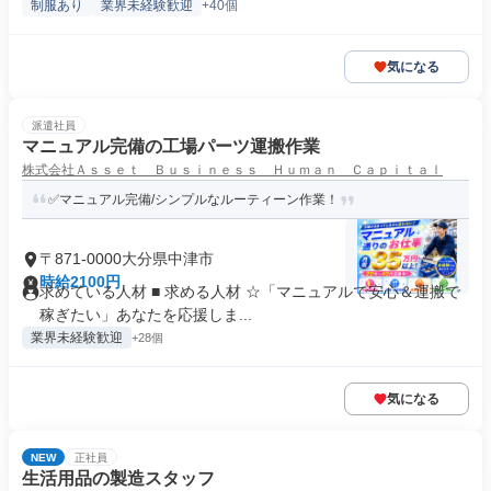
制服あり
業界未経験歓迎
+40個
気になる
派遣社員
マニュアル完備の工場パーツ運搬作業
株式会社Ａｓｓｅｔ Ｂｕｓｉｎｅｓｓ Ｈｕｍａｎ Ｃａｐｉｔａｌ
✅マニュアル完備/シンプルなルーティーン作業！
〒871-0000大分県中津市
時給2100円
求めている人材 ■ 求める人材 ☆「マニュアルで安心＆運搬で
稼ぎたい」あなたを応援しま...
業界未経験歓迎
+28個
気になる
NEW
正社員
生活用品の製造スタッフ