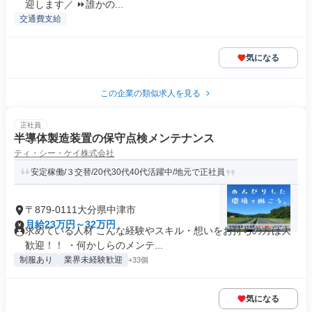
迎します／ ⏩誰かの...
交通費支給
気になる
この企業の類似求人を見る
正社員
半導体製造装置の保守点検メンテナンス
ティ・シー・ケイ株式会社
安定稼働/３交替/20代30代40代活躍中/地元で正社員
〒879-0111大分県中津市
月給23万円～32万円
求めている人材 こんな経験やスキル・想いをお持ちの方は大
歓迎！！ ・何かしらのメンテ...
制服あり
業界未経験歓迎
+33個
気になる