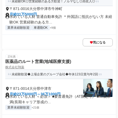
未経験OK◎営業経験のある方歓迎！ノルマなし◎高収入◎
〒871-0016大分県中津市牛神町
月給31万5000円
求めている人材 普通自動車免許 ＊外国語に抵抗がない方 未経
験OK 営業経験のある方...
業界未経験歓迎
車通勤OK
+9個
気になる
正社員
医薬品のルート営業(地域医療支援)
株式会社翔薬
未経験歓迎◆上場企業のグループ会社◆年休123日賞与年2回
〒871-0014大分県中津市
月給23万6000円～36万1000円
求めている人材 ＜必須＞ ■要普通免許（AT限定可） ■40歳未
満(長期キャリア形成の...
業界未経験歓迎
+21個