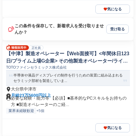
気になる
この条件を保存して、新着求人を受け取りませ
受け取る
んか？
正社員
【中津】製造オペレーター【Web面接可】<年間休日123
日/プライム上場G企業> その他製造オペレーター/ライン
TOTOファインセラミックス株式会社
マネージャー(機械/電気/電子製品専門職)
半導体や液晶ディスプレイの制作を行うための装置に組み込まれる
セラミック部材を製造していま...
大分県中津市
月給23万5600円以上
必要な経験・能力等 【必須】■基本的なPCスキルをお持ちの
方 ■製造オペレーターのご経...
業界未経験歓迎
+5個
気になる