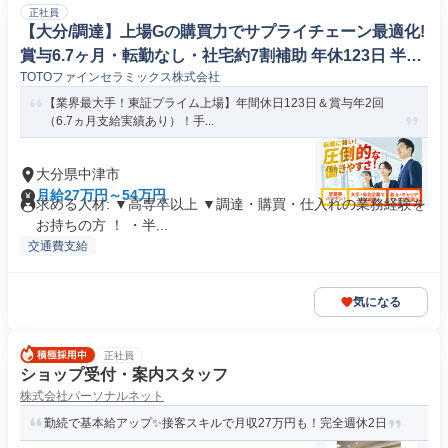
正社員
【大分/調達】上場Gの購買力でサプライチェーン最適化!
賞与6.7ヶ月・転勤なし・社宅約7割補助 年休123日 半導
TOTOファインセラミックス株式会社
体向け部品で業績急拡大を支えるTOTOグループ企業! #4
45
【業界最大手！東証プライム上場】年間休日123日＆賞与年2回
（6.7ヵ月支給実績あり）！手...
大分県中津市
月給27万円～54万円
求める人材: ▼高専卒以上 ▼調達・購買・仕入れの業務経験を
お持ちの方 ！ ・半...
交通費支給
気になる
正社員
ショップ受付・案内スタッフ
株式会社パーソナルネット
勤続で基本給アップ✨接客スキルで月収27万円も！完全週休2日