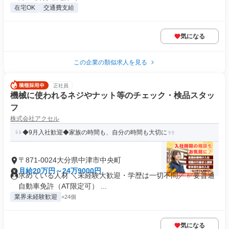
在宅OK
交通費支給
気になる
この企業の類似求人を見る
正社員
機械に使われるネジやナット等のチェック・検品スタッ
フ
株式会社アクセル
◆9月入社歓迎◆家族の時間も、自分の時間も大切に
〒871-0024大分県中津市中央町
月給20万円～24万9000円
求めている人材 ＼未経験大歓迎・学歴は一切不問／ ✅要普通
自動車免許（AT限定可） ...
業界未経験歓迎
+24個
気になる