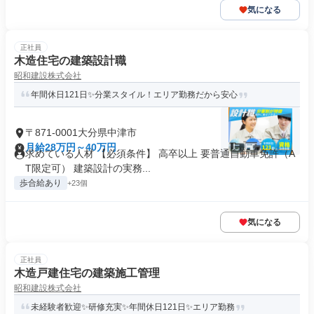
気になる
正社員
木造住宅の建築設計職
昭和建設株式会社
年間休日121日✨分業スタイル！エリア勤務だから安心
〒871-0001大分県中津市
月給28万円～40万円
求めている人材 【必須条件】 高卒以上 要普通自動車免許（A
T限定可） 建築設計の実務...
歩合給あり
+23個
気になる
正社員
木造戸建住宅の建築施工管理
昭和建設株式会社
未経験者歓迎✨研修充実✨年間休日121日✨エリア勤務