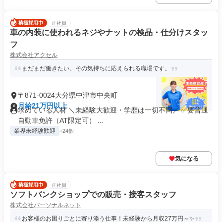
正社員
車の内装に使われるネジやナットの検品・仕分けスタッ
フ
株式会社アクセル
まだまだ働きたい。その気持ちに応えられる職場です。
〒871-0024大分県中津市中央町
月給21万円以上
求めている人材 ＼未経験大歓迎・学歴は一切不問／ ✅要普通
自動車免許（AT限定可） ...
業界未経験歓迎
+24個
気になる
正社員
ソフトバンクショップでの販売・接客スタッフ
株式会社パーソナルネット
お客様のお困りごとに寄り添う仕事！未経験から月収27万円～✨