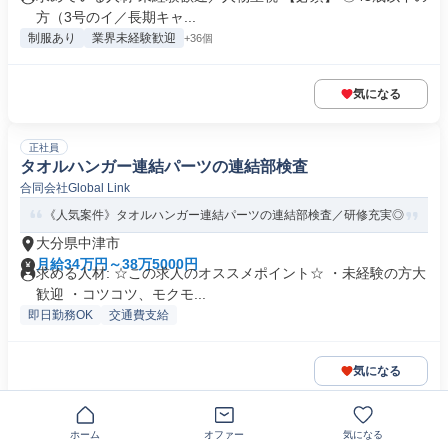
方（3号のイ／長期キャ...
制服あり
業界未経験歓迎
+36個
気になる
正社員
タオルハンガー連結パーツの連結部検査
合同会社Global Link
《人気案件》タオルハンガー連結パーツの連結部検査／研修充実◎
大分県中津市
月給34万円～38万5000円
求める人材: ☆この求人のオススメポイント☆ ・未経験の方大
歓迎 ・コツコツ、モクモ...
即日勤務OK
交通費支給
気になる
正社員
ホーム
オファー
気になる
(未経験可)賃貸物件のルームアドバイザー