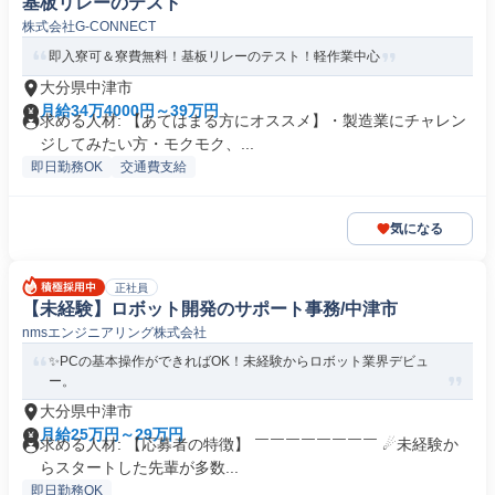
基板リレーのテスト
株式会社G‐CONNECT
即入寮可＆寮費無料！基板リレーのテスト！軽作業中心
大分県中津市
月給34万4000円～39万円
求める人材: 【あてはまる方にオススメ】・製造業にチャレン
ジしてみたい方・モクモク、...
即日勤務OK
交通費支給
気になる
正社員
【未経験】ロボット開発のサポート事務/中津市
nmsエンジニアリング株式会社
✨PCの基本操作ができればOK！未経験からロボット業界デビュ
ー。
大分県中津市
月給25万円～29万円
求める人材: 【応募者の特徴】 ￣￣￣￣￣￣￣￣ ☄未経験か
らスタートした先輩が多数...
即日勤務OK