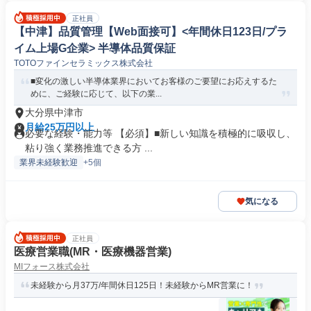
正社員
【中津】品質管理【Web面接可】<年間休日123日/プラ
イム上場G企業> 半導体品質保証
TOTOファインセラミックス株式会社
■変化の激しい半導体業界においてお客様のご要望にお応えするた
めに、ご経験に応じて、以下の業...
大分県中津市
月給25万円以上
必要な経験・能力等 【必須】■新しい知識を積極的に吸収し、
粘り強く業務推進できる方 ...
業界未経験歓迎
+5個
気になる
正社員
医療営業職(MR・医療機器営業)
MIフォース株式会社
未経験から月37万/年間休日125日！未経験からMR営業に！