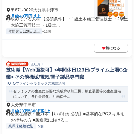
〒871-0026大分県中津市
月給40万円以上
求めている人材 【必須条件】 ・1級土木施工管理技士 ・2級土
木施工管理技士 ・1級土...
年間休日120日以上
+12個
気になる
正社員
技術職【Web面接可】<年間休日123日/プライム上場G企
業> その他機械/電気/電子製品専門職
TOTOファインセラミックス株式会社
セラミックの生産に必要な焼成炉や加工機、検査装置等の生産設備
について、条件最適化、計画保全...
大分県中津市
月給23万5600円以上
必要な経験・能力等 【いずれか必須】■基本的なPCスキルを
お持ちの方 ■製造職における...
業界未経験歓迎
+5個