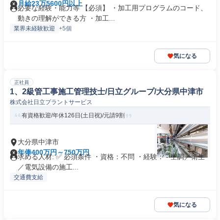
月給23万5600円以上
必要な経験・能力等 【必須】 ・加工用プログラムのコード、
動きの理解ができる方 ・加工...
業界未経験歓迎
+5個
気になる
正社員
1、2級管工事施工管理技士/日立グループ/大分県中津市
株式会社日立プラントサービス
有資格歓迎/年休126日(土日祝)/元請9割
大分県中津市
年俸400万円～750万円
求める人材: ✅ 必須条件 ・資格：不問 ・経験： - 空調／衛生
／電気設備の施工...
交通費支給
気になる