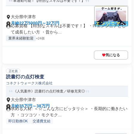
車通勤可能！【特別なスキルは不要です！】
大分県中津市
月給22万5000円～32万円
応募資格 【特別なスキルは不要です！】 ・ITエンジニアとし
て成長したい方 ・昔から...
業界未経験歓迎
+24個
気になる
正社員
読書灯の点灯検査
コネクトウォークス株式会社
《人気案件》読書灯の点灯検査／研修充実◎
大分県中津市
月給35万円～38万円
求める人材: ＜☆こんな方にピッタリ☆＞ ・長期的に働きたい
方 ・コツコツ・モクモク...
即日勤務OK
交通費支給