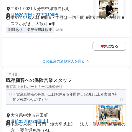
〒871-0021大分県中津市沖代町
月給20万円～27万3100円
求めている人材 ■知識・学歴は一切不問 ■業界未経験大歓迎 ■
スマホ好き、大歓迎 ■年...
制服あり
業界未経験歓迎
+36個
気になる
この企業の類似求人を見る
正社員
既存顧客への保険営業スタッフ
東京海上日動パートナーズ株式会社
＜営業経験者の募集＞土日祝休み＆年間休日120日以上＆実働7時
間／残業少なめです✨
大分県中津市豊田町
月給25万9720円以上
求める人材: 【専門・短大卒以上】 ・法人・個人営業経験者の
方 ・要普通免許（AT...