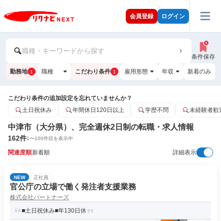
会員登録
ログイン
職種・キーワードから探す
条件保存
勤務地
職種
こだわり条件
雇用形態
年収
新着のみ
1
1
こだわり条件の追加設定を忘れていませんか？
土日祝休み
年間休日120日以上
学歴不問
未経験者歓
中津市（大分県）、完全週休2日制の転職・求人情報
162
件
1
〜
100
件目を表示中
関連度順
新着順
詳細表示
NEW
正社員
官公庁の立場で働く発注者支援業務
株式会社パートナーズ
■土日祝休み■年130日休