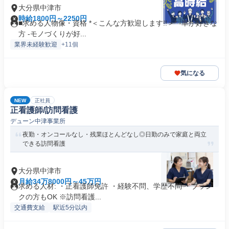
大分県中津市
時給1800円～2250円
■求める人物像・資格 *＜こんな方歓迎します!!＞* -車が好きな
方 -モノづくりが好...
業界未経験歓迎
+11個
気になる
NEW
正社員
正看護師/訪問看護
デューン中津事業所
夜勤・オンコールなし・残業ほとんどなし◎日勤のみで家庭と両立
できる訪問看護
大分県中津市
月給34万8000円～45万円
求める人材: ・正看護師免許 ・経験不問、学歴不問 ・ブラン
クの方もOK ※訪問看護...
交通費支給
駅近5分以内