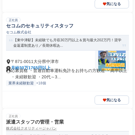
気になる
正社員
セコムのセキュリティスタッフ
セコム株式会社
【東中津駅】未経験でも月収30万円以上＆賞与最大202万円！奨学
金返還制度あり／長期休暇あ...
〒871-0011大分県中津市
月給30万1765円以上
応募資格 ・普通自動車運転免許をお持ちの方歓迎 ・高卒以上
・未経験歓迎 ・20代～3...
業界未経験歓迎
+18個
気になる
正社員
派遣スタッフの管理・営業
株式会社クオリティージャパン