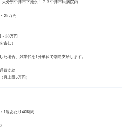
011 大分県中津市下池永１７３中津市民病院内
～28万円

円～28万円

を含む）

した場合、残業代を1分単位で別途支給します。

通費支給

（月上限5万円）
1週あたり40時間


