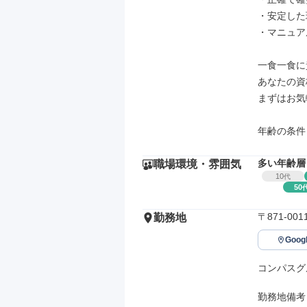
・安定した
・マニュア
一食一食に
あなたの資
まずはお気
年齢の条件
多い年齢層
職場環境・雰囲気
10
代
50
〒871-
勤務地
Goo
コンパスグ
勤務地備考
