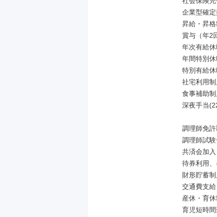
社会保険完
企業型確定
昇給・昇格
賞与（年2回
年次有給休
年間特別休
特別有給休
社宅利用制
食事補助制
深夜手当(2
調理師免許
調理師試験
共済会加入
待券利用、
財形貯蓄制度
交通費支給
産休・育休
育児短時間