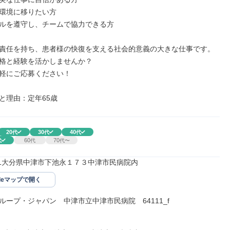
環境に移りたい方

ルを遵守し、チームで協力できる方

責任を持ち、患者様の快復を支える社会的意義の大きな仕事です。
格と経験を活かしませんか？

軽にご応募ください！

と理由：定年65歳
20
30
40
代
代
代
60
70
代
代
代〜
0011大分県中津市下池永１７３中津市民病院内
gleマップで開く
ループ・ジャパン　中津市立中津市民病院　64111_f
