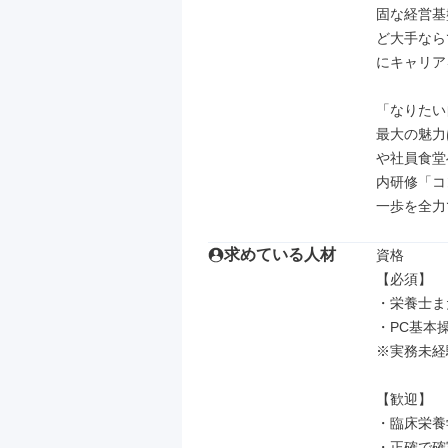
固な経営基
ど大手なら
にキャリア
「なりたい
最大の魅力
や社員食堂
内研修「コ
一歩を全力
求めている人材
資格

【必須】

・栄養士ま
・PC基本操
※実務未経
【歓迎】

・臨床栄養
・正確で確