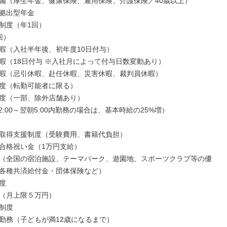
備（厚生年金、健康保険、雇用保険、介護保険／40歳以上）

拠出型年金

制度（年1回）

）

暇（入社半年後、初年度10日付与）

暇（18日付与 ※入社月によって付与日数変動あり）

暇（忌引休暇、赴任休暇、災害休暇、裁判員休暇）

度（転勤可能者に限る）

度（一部、除外店舗あり）

2:00～翌朝5:00内勤務の場合は、基本時給の25%増）

取得支援制度（受験費用、書籍代負担）

合格祝い金（1万円支給）

（全国の宿泊施設、テーマパーク、遊園地、スポーツクラブ等の優
各種共済給付金・団体保険など）



（月上限５万円）

制度

勤務（子どもが満12歳になるまで）
