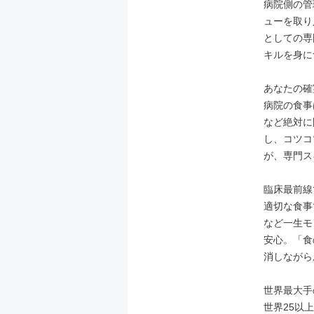
病院側の管
ューを取り
としての専
キルを身に
あなたの確
病院の食事
など絶対に
し、コツコ
が、専門ス
臨床最前線
適切な食事
など一生モ
安心。「食
消しながら
世界最大手
世界25以