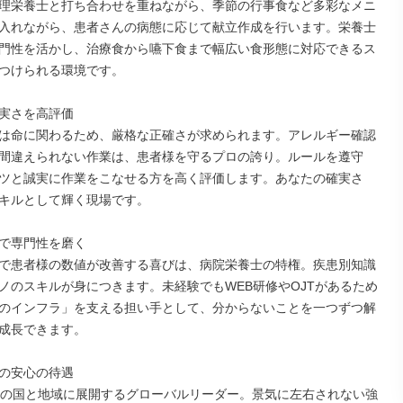
理栄養士と打ち合わせを重ねながら、季節の行事食など多彩なメニ
入れながら、患者さんの病態に応じて献立作成を行います。栄養士
門性を活かし、治療食から嚥下食まで幅広い食形態に対応できるス
つけられる環境です。

実さを高評価

は命に関わるため、厳格な正確さが求められます。アレルギー確認
間違えられない作業は、患者様を守るプロの誇り。ルールを遵守
ツと誠実に作業をこなせる方を高く評価します。あなたの確実さ
キルとして輝く現場です。

で専門性を磨く

で患者様の数値が改善する喜びは、病院栄養士の特権。疾患別知識
ノのスキルが身につきます。未経験でもWEB研修やOJTがあるため
のインフラ」を支える担い手として、分からないことを一つずつ解
成長できます。

の安心の待遇

上の国と地域に展開するグローバルリーダー。景気に左右されない強