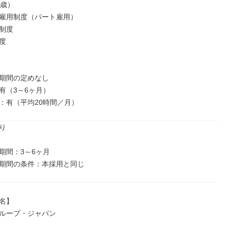
歳）

雇用制度（パート雇用）

制度



期間の定めなし

有（3～6ヶ月）

：有（平均20時間／月）


期間：3～6ヶ月

名】

ループ・ジャパン