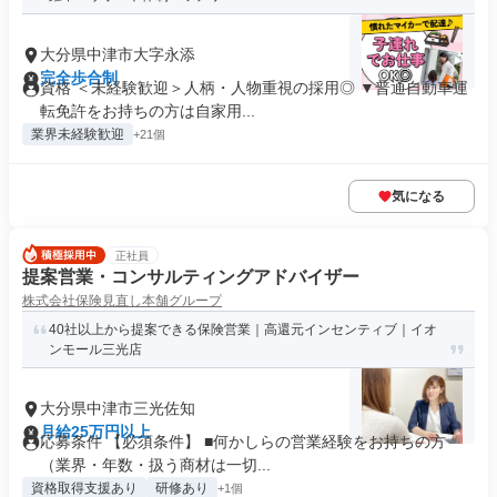
大分県中津市大字永添
完全歩合制
資格 ＜未経験歓迎＞人柄・人物重視の採用◎ ▼普通自動車運
転免許をお持ちの方は自家用...
業界未経験歓迎
+21個
気になる
正社員
提案営業・コンサルティングアドバイザー
株式会社保険見直し本舗グループ
40社以上から提案できる保険営業｜高還元インセンティブ｜イオ
ンモール三光店
大分県中津市三光佐知
月給25万円以上
応募条件 【必須条件】 ■何かしらの営業経験をお持ちの方
（業界・年数・扱う商材は一切...
資格取得支援あり
研修あり
+1個