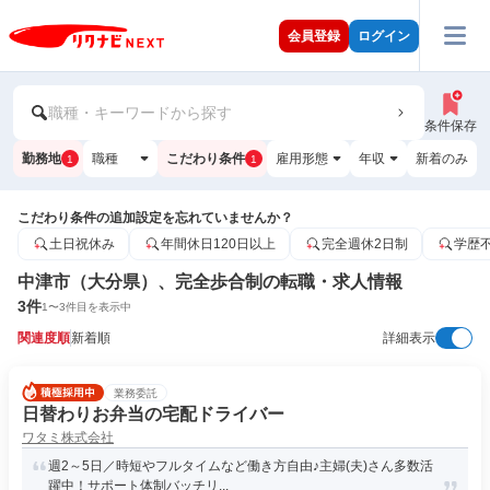
会員登録
ログイン
職種・キーワードから探す
条件保存
勤務地
職種
こだわり条件
雇用形態
年収
新着のみ
1
1
こだわり条件の追加設定を忘れていませんか？
土日祝休み
年間休日120日以上
完全週休2日制
学歴
中津市（大分県）、完全歩合制の転職・求人情報
3
件
1
〜
3
件目を表示中
関連度順
新着順
詳細表示
業務委託
日替わりお弁当の宅配ドライバー
ワタミ株式会社
週2～5日／時短やフルタイムなど働き方自由♪主婦(夫)さん多数活
躍中！サポート体制バッチリ...