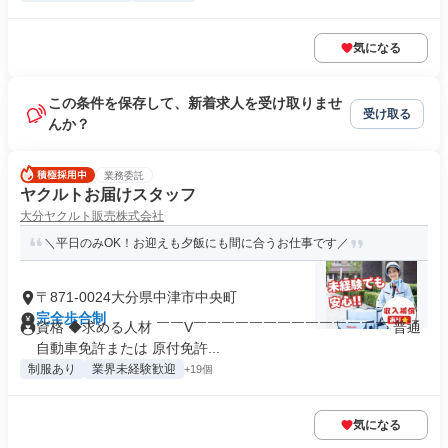
気になる
この条件を保存して、新着求人を受け取りませ
受け取る
んか？
業務委託
ヤクルトお届けスタッフ
大分ヤクルト販売株式会社
＼平日のみOK！お迎えも夕飯にも間に合うお仕事です／
〒871-0024大分県中津市中央町
完全歩合制
資格 ◆求める人材 ￣￣V￣￣￣￣￣￣￣￣￣￣￣￣￣￣ 普通
自動車免許または 原付免許...
制服あり
業界未経験歓迎
+19個
気になる