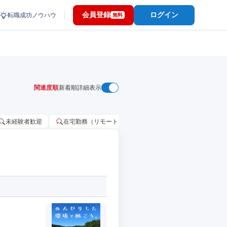
会員登録
ログイン
転職成功ノウハウ
無料
関連度順
新着順
詳細表示
未経験者歓迎
在宅勤務（リモートワーク）OK
家賃補助・住宅手当