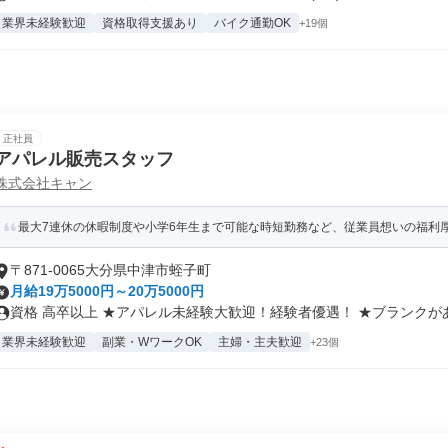
業界未経験歓迎
資格取得支援あり
バイク通勤OK
+19個
正社員
アパレル販売スタッフ
株式会社キャン
最大7連休の休暇制度や小学6年生まで可能な時短勤務など、従業員想いの福利
〒871-0065大分県中津市蛭子町
月給19万5000円～20万5000円
資格 高卒以上 ★アパレル未経験大歓迎！経験者優遇！ ★ブランクがあっ
業界未経験歓迎
副業・WワークOK
主婦・主夫歓迎
+23個