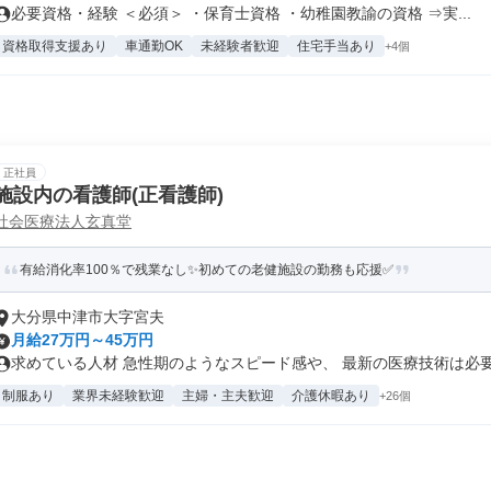
必要資格・経験 ＜必須＞ ・保育士資格 ・幼稚園教諭の資格 ⇒実...
資格取得支援あり
車通勤OK
未経験者歓迎
住宅手当あり
+4個
正社員
施設内の看護師(正看護師)
社会医療法人玄真堂
有給消化率100％で残業なし✨初めての老健施設の勤務も応援✅
大分県中津市大字宮夫
月給27万円～45万円
求めている人材 急性期のようなスピード感や、 最新の医療技術は必要あ
制服あり
業界未経験歓迎
主婦・主夫歓迎
介護休暇あり
+26個