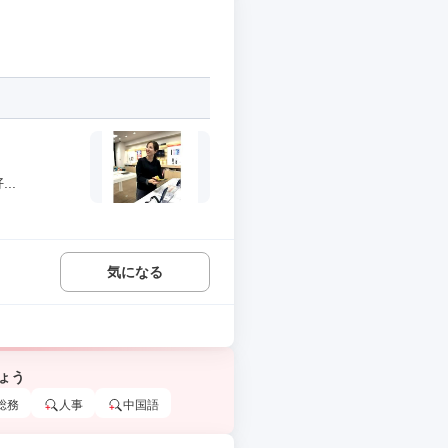
..
気になる
ょう
総務
人事
中国語