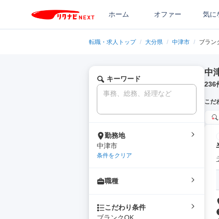
ホーム
オファー
気に
転職・求人トップ
/
大分県
/
中津市
/
ブラン
中
キーワード
236
こだ
勤務地
中津市
条件をクリア
職種
こだわり条件
ブランクOK