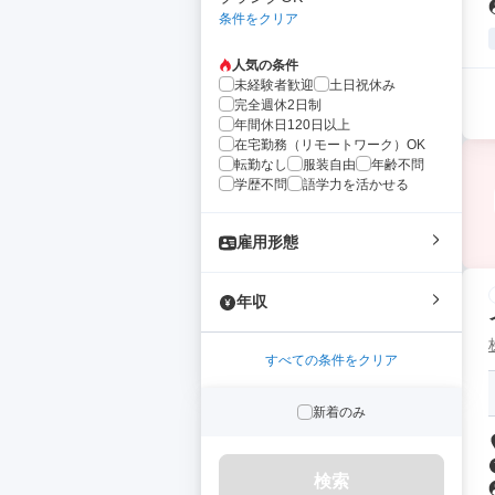
条件をクリア
人気の条件
未経験者歓迎
土日祝休み
完全週休2日制
年間休日120日以上
在宅勤務（リモートワーク）OK
転勤なし
服装自由
年齢不問
学歴不問
語学力を活かせる
雇用形態
年収
すべての条件をクリア
新着のみ
検索