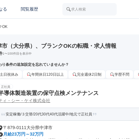
なる
閲覧履歴
求人検索
クOK
津市（大分県）、ブランクOKの転職・求人情報
件
1
〜
100
件目を表示中
わり条件の追加設定を忘れていませんか？
土日祝休み
年間休日120日以上
完全週休2日制
学歴不問
正社員
半導体製造装置の保守点検メンテナンス
ティ・シー・ケイ株式会社
安定稼働/３交替/20代30代40代活躍中/地元で正社員
〒879-0111大分県中津市
月給23万円～32万円