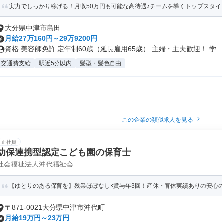
実力でしっかり稼げる！月収50万円も可能な高待遇♪チームを導くトップスタイ
大分県中津市島田
月給27万160円～29万9200円
資格 美容師免許 定年制60歳（延長雇用65歳） 主婦・主夫歓迎！ 学...
交通費支給
駅近5分以内
髪型・髪色自由
この企業の類似求人を見る
正社員
幼保連携型認定こども園の保育士
社会福祉法人沖代福祉会
【ゆとりのある保育を】残業ほぼなし×賞与年3回！産休・育休実績ありの安心
〒871-0021大分県中津市沖代町
月給19万円～23万円