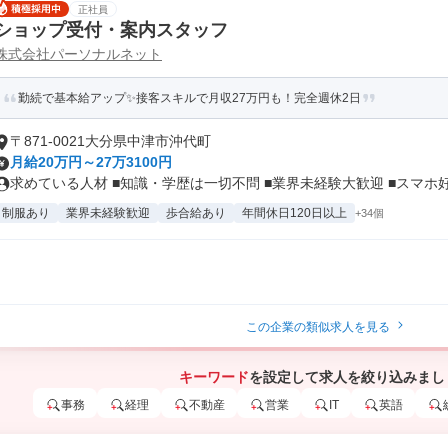
正社員
ショップ受付・案内スタッフ
株式会社パーソナルネット
勤続で基本給アップ✨接客スキルで月収27万円も！完全週休2日
〒871-0021大分県中津市沖代町
月給20万円～27万3100円
求めている人材 ■知識・学歴は一切不問 ■業界未経験大歓迎 ■スマホ好.
制服あり
業界未経験歓迎
歩合給あり
年間休日120日以上
+34個
この企業の類似求人を見る
キーワード
を設定して求人を絞り込みまし
事務
経理
不動産
営業
IT
英語