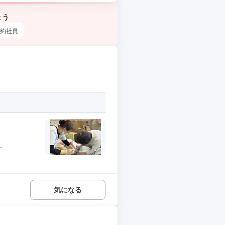
ょう
約社員
.
気になる