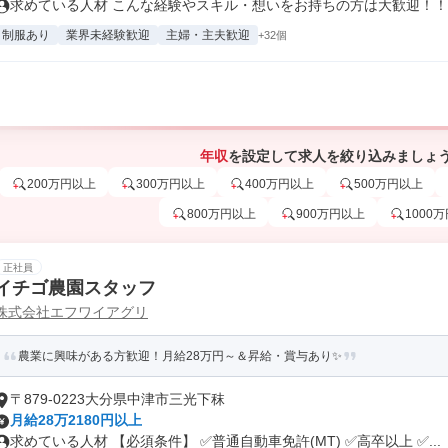
求めている人材 こんな経験やスキル・想いをお持ちの方は大歓迎！！ ・
制服あり
業界未経験歓迎
主婦・主夫歓迎
+32個
年収
を設定して求人を絞り込みましょ
200万円以上
300万円以上
400万円以上
500万円以上
800万円以上
900万円以上
1000
正社員
イチゴ農園スタッフ
株式会社エフワイアグリ
農業に興味がある方歓迎！月給28万円～＆昇給・賞与あり✨
〒879-0223大分県中津市三光下秣
月給28万2180円以上
求めている人材 【必須条件】 ✅普通自動車免許(MT) ✅高卒以上 ✅...