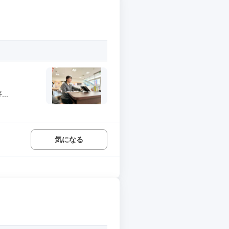
..
気になる