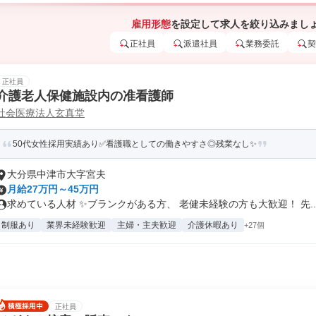
雇用形態
を設定して求人を絞り込みまし
正社員
派遣社員
業務委託
契
正社員
介護老人保健施設内の准看護師
社会医療法人玄真堂
50代女性採用実績あり✅看護職としての働きやすさ◎残業なし✨
大分県中津市大字宮夫
月給27万円～45万円
求めている人材 ✨ブランクがある方、 老健未経験の方も大歓迎！ 先..
制服あり
業界未経験歓迎
主婦・主夫歓迎
介護休暇あり
+27個
正社員