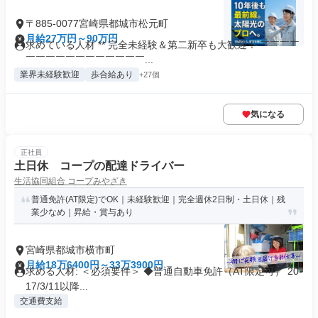
〒885-0077宮崎県都城市松元町
月給27万円～90万円
求めている人材 ** 完全未経験＆第二新卒も大歓迎！ ￣￣￣￣
￣￣￣￣￣￣￣￣￣￣￣￣...
業界未経験歓迎
歩合給あり
+27個
気になる
正社員
土日休 コープの配達ドライバー
生活協同組合 コープみやざき
普通免許(AT限定)でOK｜未経験歓迎｜完全週休2日制・土日休｜残
業少なめ｜昇給・賞与あり
宮崎県都城市横市町
月給18万6400円～33万3900円
求める人材: ＜必須要件＞ ◆普通自動車免許（AT限定可） 20
17/3/11以降...
交通費支給