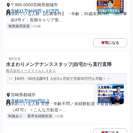
〒885-0000宮崎県都城市
月給21万4609円～27万円
求めている人材 【応募条件】 ・年齢：35歳未満の方 （例外事
由3号イ：長期キャリア形...
無期雇用派遣
+21個
気になる
契約社員
水まわりメンテナンススタッフ|自宅から直行直帰
株式会社イースマイルＬＡＢＯ
【40代・50代活躍中】入社3ヵ月目で月収50万円も可能！
宮崎県都城市
月給26万2000円以上
求めている人材 学歴・年齢不問／未経験歓迎 ※要普通免許
（AT可） ＜こんな方歓迎＞...
制服あり
業界未経験歓迎
+21個
気になる