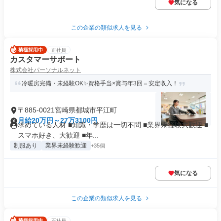
気になる
この企業の類似求人を見る
正社員
カスタマーサポート
株式会社パーソナルネット
冷暖房完備・未経験OK✨資格手当×賞与年3回＝安定収入！
〒885-0021宮崎県都城市平江町
月給20万円～27万3100円
求めている人材 ■知識・学歴は一切不問 ■業界未経験大歓迎 ■
スマホ好き、大歓迎 ■年...
制服あり
業界未経験歓迎
+35個
気になる
この企業の類似求人を見る
正社員