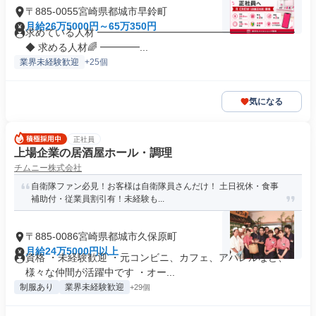
〒885-0055宮崎県都城市早鈴町
月給26万5000円～65万350円
求めている人材 ━━━━━━━━━━━━━━━━━━━━
◆ 求める人材🌈 ━━━━...
業界未経験歓迎
+25個
気になる
正社員
上場企業の居酒屋ホール・調理
チムニー株式会社
自衛隊ファン必見！お客様は自衛隊員さんだけ！ 土日祝休・食事
補助付・従業員割引有！未経験も...
〒885-0086宮崎県都城市久保原町
月給24万5000円以上
資格 ・未経験歓迎 ・元コンビニ、カフェ、アパレルなど、
様々な仲間が活躍中です ・オー...
制服あり
業界未経験歓迎
+29個