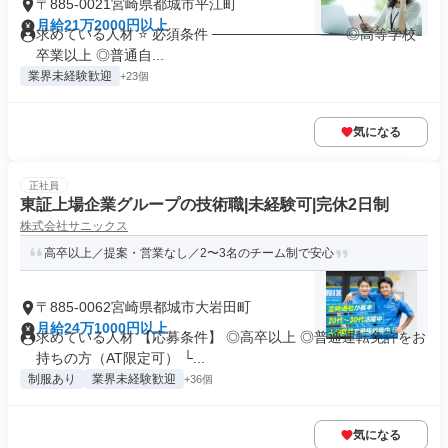
〒885-0021宮崎県都城市平江町
月給21万2000円以上
求めている人材 ⭐ 必須条件 ───────────── ◎高等学校
卒業以上 ◎普通自...
業界未経験歓迎
+23個
気になる
正社員
東証上場企業グループの技術職|未経験可|完休2日制
株式会社サニックス
高卒以上／提案・営業なし／2〜3名のチーム制で安心
〒885-0062宮崎県都城市大岩田町
月給24万1000円以上
求めている人材 【応募条件】 ◎高卒以上 ◎普通運転免許をお
持ちの方（AT限定可） └...
制服あり
業界未経験歓迎
+36個
気になる