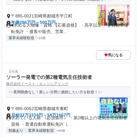
〒885-0021宮崎県都城市平江町
年俸286万円～500万円
■求める人物像・資格 【応募資格】 ・高卒以上 ・要自動車運
転免許 ・接客や販売、営業...
業界未経験歓迎
+10個
気になる
正社員
ソーラー発電での第2種電気主任技術者
株式会社イースト・エンジニアリング
夜間勤務なし！新しい分野に挑戦したい方を歓迎！
〒885-0052宮崎県都城市東町
月給33万3334円～54万1667円
求めている人材 《必須条件》 ・第2種以上の電気主任技術者
資格 ・普通自動車運転免許（...
制服あり
業界未経験歓迎
+44個