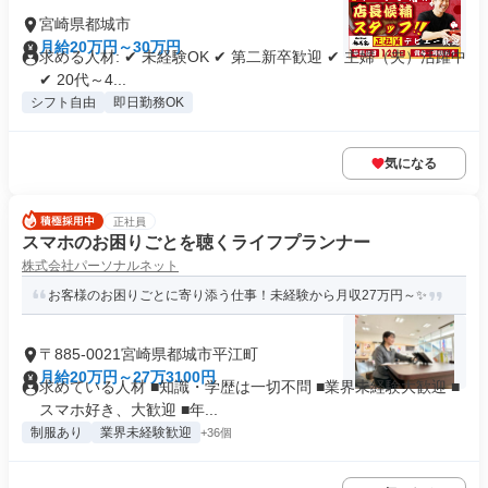
宮崎県都城市
月給20万円～30万円
求める人材: ✔ 未経験OK ✔ 第二新卒歓迎 ✔ 主婦（夫）活躍中
✔ 20代～4...
シフト自由
即日勤務OK
気になる
正社員
スマホのお困りごとを聴くライフプランナー
株式会社パーソナルネット
お客様のお困りごとに寄り添う仕事！未経験から月収27万円～✨
〒885-0021宮崎県都城市平江町
月給20万円～27万3100円
求めている人材 ■知識・学歴は一切不問 ■業界未経験大歓迎 ■
スマホ好き、大歓迎 ■年...
制服あり
業界未経験歓迎
+36個