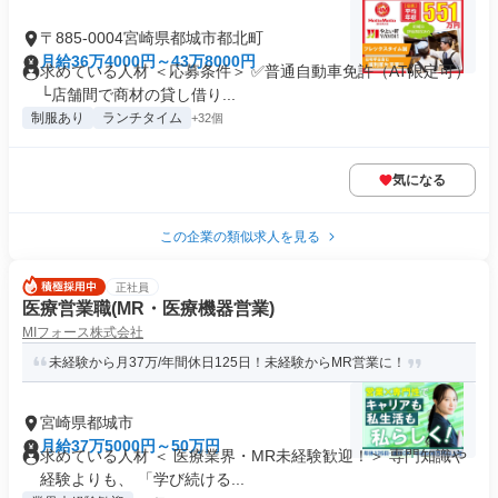
〒885-0004宮崎県都城市都北町
月給36万4000円～43万8000円
求めている人材 ＜応募条件＞ ✅普通自動車免許（AT限定可）
└店舗間で商材の貸し借り...
制服あり
ランチタイム
+32個
気になる
この企業の類似求人を見る
正社員
医療営業職(MR・医療機器営業)
MIフォース株式会社
未経験から月37万/年間休日125日！未経験からMR営業に！
宮崎県都城市
月給37万5000円～50万円
求めている人材 ＜ 医療業界・MR未経験歓迎！＞ 専門知識や
経験よりも、 「学び続ける...