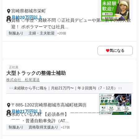
宮崎県都城市栄町
月給20万円以上
資格 ◇学歴・経験不問 ◇正社員デビューや第二新卒の方大歓
迎！ ポポラマーマでは社員...
制服あり
主婦・主夫歓迎
+20個
気になる
正社員
大型トラックの整備士補助
株式会社 松尾運送
未経験から手に職を｜月給21万円〜｜年２回賞与（7・12月）
〒885-1202宮崎県都城市高城町穂満坊
月給21万円以上
求めている人材 【必須条件】 ￣￣￣￣￣￣￣￣￣￣￣￣￣￣
￣￣ ・普通自動車免許（AT...
制服あり
資格取得支援あり
+17個