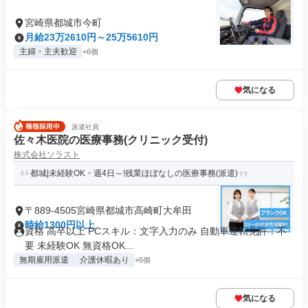
宮崎県都城市今町
月給23万2610円～25万5610円
主婦・主夫歓迎
+6個
気になる
派遣社員
佐々木医院の医療事務(クリニック受付)
株式会社ソラスト
都城|未経験OK・週4日～!残業ほぼなしの医療事務(派遣)
〒889-4505宮崎県都城市高崎町大牟田
時給1300円以上
資格 高卒以上 PCスキル：文字入力のみ 自動車運転免許：不
要 未経験OK 無資格OK...
無期雇用派遣
介護休暇あり
+6個
気になる