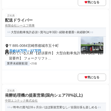
気になる
正社員
配送ドライバー
有限会社シーエフ商事
大型自動車免許必須✨賞与は年3回✨経験者優遇✨未経験OK
〒885-0084宮崎県都城市五十町
月給18万円～27万円
求めている人材 【必須要件】 大型自動車免許 高卒以上 【歓
迎要件】 フォークリフト...
業界未経験歓迎
+25個
気になる
正社員
発酵処理機の提案営業(国内シェア70%以上)
中部エコテック株式会社
✅昨年の賞与計8ヶ月分✅ほぼ新規営業なし✅全国出張も楽しめる