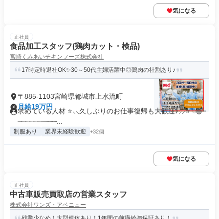
気になる
正社員
食品加工スタッフ(鶏肉カット・検品)
宮崎くみあいチキンフーズ株式会社
17時定時退社OK✨30～50代主婦活躍中◎鶏肉の社割あり♪
〒885-1103宮崎県都城市上水流町
月給19万円
求めている人材 ⭐⸜⸜久しぶりのお仕事復帰も大歓迎♪⸝⸝⭐ ◌◍┈
┈┈┈┈┈┈┈┈┈┈...
制服あり
業界未経験歓迎
+32個
気になる
正社員
中古車販売買取店の営業スタッフ
株式会社ワンズ・アベニュー
残業少なめ！大型連休あり！1年間の前職給与保証あり！