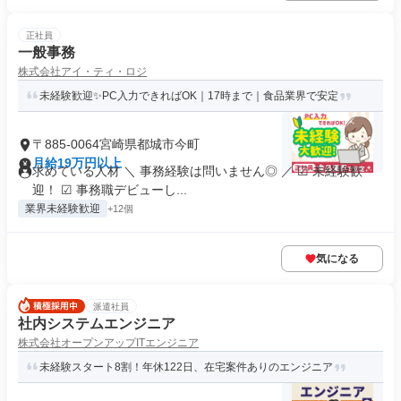
正社員
一般事務
株式会社アイ・ティ・ロジ
未経験歓迎✨PC入力できればOK｜17時まで｜食品業界で安定
〒885-0064宮崎県都城市今町
月給19万円以上
求めている人材 ＼ 事務経験は問いません◎ ／ ☑ 未経験歓
迎！ ☑ 事務職デビューし...
業界未経験歓迎
+12個
気になる
派遣社員
社内システムエンジニア
株式会社オープンアップITエンジニア
未経験スタート8割！年休122日、在宅案件ありのエンジニア