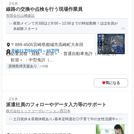
正社員
線路の交換や点検を行う現場作業員
有限会社山﨑建設
夜勤メインで月3回ほど8:00～12:00までの時短勤務！ほぼ全員が
未経験スタート
〒889-4505宮崎県都城市高崎町大牟田
月給21万5900円～35万円
必要資格・経験 ＜必須＞ ・普通自動車免許（AT限定可） ＜
歓迎＞ ・中型免許（...
資格取得支援あり
+19個
気になる
正社員
派遣社員のフォローやデータ⼊⼒等のサポート
株式会社ミックコーポレーション西日本
土日祝休＆長期休暇あり♪基本定時退社◎子育て中の女性活躍中⭐