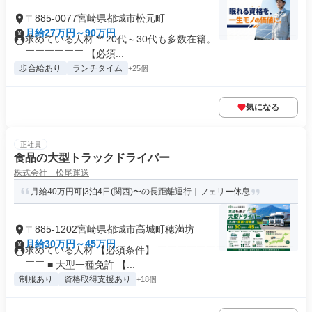
〒885-0077宮崎県都城市松元町
月給27万円～90万円
求めている人材 ** 20代～30代も多数在籍。 ￣￣￣￣￣￣￣￣
￣￣￣￣￣￣ 【必須...
歩合給あり
ランチタイム
+25個
気になる
正社員
食品の大型トラックドライバー
株式会社 松尾運送
月給40万円可|3泊4日(関西)〜の長距離運行｜フェリー休息
〒885-1202宮崎県都城市高城町穂満坊
月給30万円～45万円
求めている人材 【必須条件】 ￣￣￣￣￣￣￣￣￣￣￣￣￣￣
￣￣ ■ 大型一種免許 【...
制服あり
資格取得支援あり
+18個