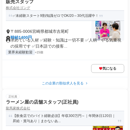
販売スタッフ
株式会社ゴング
✅未経験スタート9割/知識ゼロでOK/20～30代活躍中！
〒885-0006宮崎県都城市吉尾町
時給1400円
求めている人材 ✅経験・知識は一切不要 ✅人柄・やる気重視
の採用です ✅日本語での接客...
業界未経験歓迎
+15個
気になる
この企業の類似求人を見る
正社員
ラーメン屋の店舗スタッフ(正社員)
龍馬家株式会社
【飲食店でのバイト経験必須】年収300万円～｜年間休日120日｜
昇給・賞与あり｜まかないあ...