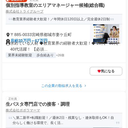
個別指導教室のエリアマネージャー候補(総合職)
株式会社トライグループ
教育業界経験者大歓迎！／年間休日120日以上／完全週休2日制
〒885-0033宮崎県都城市妻ケ丘町
月給35万円～67万円
求めている人材 ◆教育業界の経験者大歓迎！◆ 20代・30代・
40代活躍！ 【必須...
業界未経験歓迎
歩合給あり
+26個
気になる
この企業の類似求人を見る
正社員
生パスタ専門店での接客・調理
株式会社ポポラマーマ
＼第二新卒×転職歓迎！／週休2日・残業なし・連休取得もOK！自
分らしく働ける環境で、長く活...