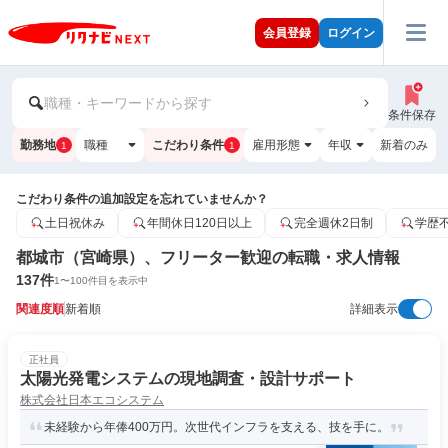
会員登録
ログイン
職種・キーワードから探す
条件保存
勤務地
職種
こだわり条件
雇用形態
年収
新着のみ
1
1
こだわり条件の追加設定を忘れていませんか？
土日祝休み
年間休日120日以上
完全週休2日制
学歴
都城市（宮崎県）、フリーター歓迎の転職・求人情報
137
件
1
〜
100
件目を表示中
関連度順
新着順
詳細表示
正社員
太陽光発電システムの現地調査・設計サポート
株式会社日本エコシステム
未経験から年俸400万円。次世代インフラを支える、技を手に。