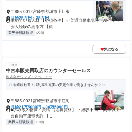
〒885-0012宮崎県都城市上川東
月給25万円～35万円
求めている人材 【必須条件】 ✅普通自動車免許（AT可） ✅社
会人経験のある方 【歓...
業界未経験歓迎
+22個
気になる
正社員
中古車販売買取店のカウンターセールス
株式会社ワンズ・アベニュー
未経験歓迎！福利厚生充実の安定企業で働きませんか？
〒885-0021宮崎県都城市平江町
月給21万5000円～34万5000円
■求める人物像・資格 【応募資格】 ・経験不問 ・高卒以上 ・
要自動車運転免許 【こ...
業界未経験歓迎
+10個