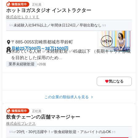
正社員
ホットヨガスタジオ インストラクター
株式会社ＬＯＩＶＥ
未経験入社94%以上／年間休日124日／早朝出勤なし
〒885-0055宮崎県都城市早鈴町
月給25万500円～38万1500円
求めている人材 ✅未経験歓迎 ✅45歳以下 （長期キャリア形成
を目的とした採用のため...
業界未経験歓迎
+26個
気になる
この企業の類似求人を見る
正社員
飲食チェーンの店舗マネージャー
株式会社プレナス
✅20代・30代活躍中！✅飲食経験歓迎・アルバイトのみOK