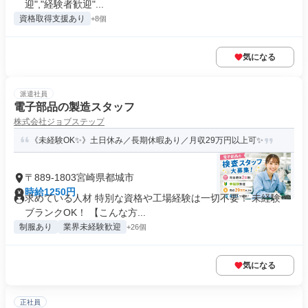
迎","経験者歓迎"...
資格取得支援あり
+8個
気になる
派遣社員
電子部品の製造スタッフ
株式会社ジョブステップ
《未経験OK✨》土日休み／長期休暇あり／月収29万円以上可✨
〒889-1803宮崎県都城市
時給1250円
求めている人材 特別な資格や工場経験は一切不要！ 未経験・
ブランクOK！ 【こんな方...
制服あり
業界未経験歓迎
+26個
気になる
正社員