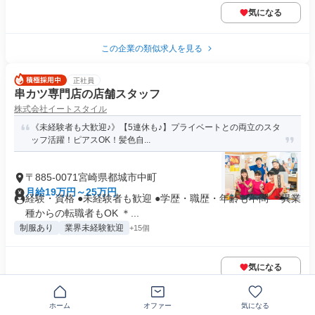
気になる
この企業の類似求人を見る
正社員
串カツ専門店の店舗スタッフ
株式会社イートスタイル
《未経験者も大歓迎♪》【5連休も♪】プライベートとの両立のスタ
ッフ活躍！ピアスOK！髪色自...
〒885-0071宮崎県都城市中町
月給19万円～25万円
経験・資格 ●未経験者も歓迎 ●学歴・職歴・年齢も不問 ＊異業
種からの転職者もOK ＊...
制服あり
業界未経験歓迎
+15個
気になる
この企業の類似求人を見る
ホーム
オファー
気になる