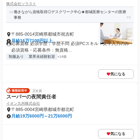
株式会社ソラスト
働きながら資格取得◎デスクワーク中心★都城医療センターの医療
事務
〒885-0014宮崎県都城市祝吉町
月給16万7100円以上
応募資格 必須学歴：学歴不問 必須PCスキル：文字入力のみ
必須資格・応募条件：無資格...
制服あり
業界未経験歓迎
+14個
気になる
正社員
スーパーの夜間責任者
イオン九州株式会社
〒885-0004宮崎県都城市都北町
月給19万6000円～21万6000円
気になる