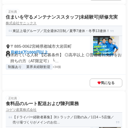
正社員
住まいを守るメンテナンススタッフ|未経験可|研修充実
株式会社サニックス
東証上場グループ／完全週休2日制／夏季7連休・冬季13連休！
〒885-0062宮崎県都城市大岩田町
月給24万1000円以上
求めている人材 【応募条件】 ◎高卒以上 ◎普通運転免許をお
持ちの方（AT限定可） └...
制服あり
業界未経験歓迎
+34個
気になる
正社員
食料品のルート配送および陳列業務
コゲツ産業株式会社
【ドライバー経験者募集】3tトラック／日勤のみ／1日4～5店舗／
売り場づくりがメインのお仕...