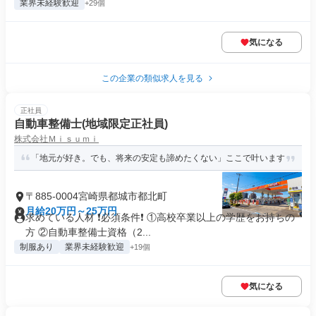
業界未経験歓迎
+29個
気になる
この企業の類似求人を見る
正社員
自動車整備士(地域限定正社員)
株式会社Ｍｉｓｕｍｉ
「地元が好き。でも、将来の安定も諦めたくない」ここで叶います
〒885-0004宮崎県都城市都北町
月給20万円～25万円
求めている人材 ❗必須条件❗ ①高校卒業以上の学歴をお持ちの
方 ②自動車整備士資格（2...
制服あり
業界未経験歓迎
+19個
気になる