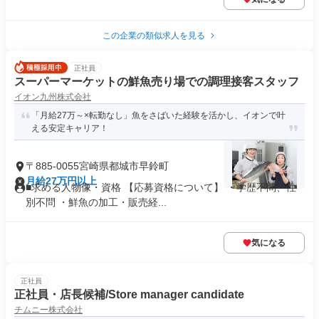
この企業の類似求人を見る
正社員
スーパーマーケットの鮮魚売り場での調理接客スタッフ
イオン九州株式会社
「月給27万～×転勤なし」魚をさばいた経験を活かし、イオンで叶
える安定キャリア！
〒885-0055宮崎県都城市早鈴町
月給27万円以上
■求める人物像・資格 【応募資格について】 ・学歴不問、性
別不問 ・鮮魚の加工・販売経...
気になる
正社員
正社員・店長候補/Store manager candidate
チムニー株式会社