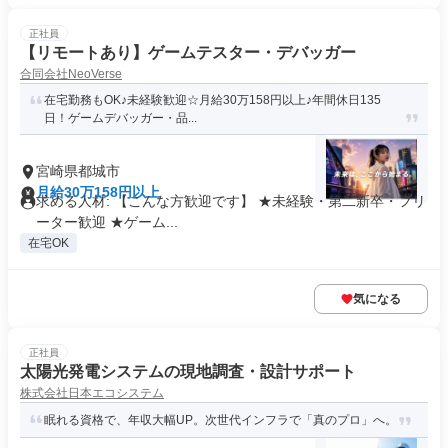
正社員
【リモートあり】ゲームテスター・デバッガー
合同会社NeoVerse
在宅勤務もOK♪未経験歓迎☆月給30万158円以上♪年間休日135
日！ゲームデバッガー・品...
宮崎県都城市
月給30万158円以上
求める人材: 【こんな方歓迎です】 ★未経験・第二新卒・フリ
ーター歓迎 ★ゲーム...
在宅OK
気になる
正社員
太陽光発電システムの現地調査・設計サポート
株式会社日本エコシステム
眠れる資格で、年収大幅UP。次世代インフラで「真のプロ」へ。