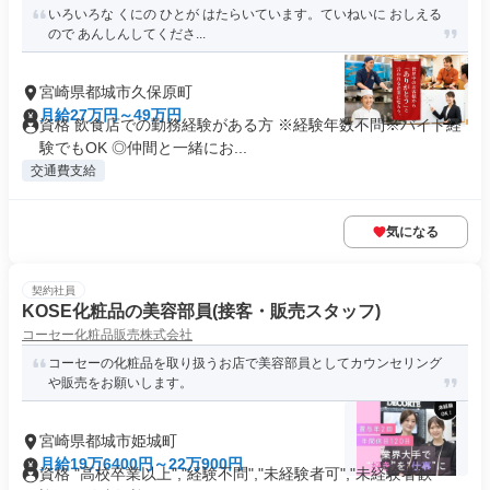
いろいろな くにの ひとが はたらいています。ていねいに おしえる
ので あんしんしてくださ...
宮崎県都城市久保原町
月給27万円～49万円
資格 飲食店での勤務経験がある方 ※経験年数不問※バイト経
験でもOK ◎仲間と一緒にお...
交通費支給
気になる
契約社員
KOSE化粧品の美容部員(接客・販売スタッフ)
コーセー化粧品販売株式会社
コーセーの化粧品を取り扱うお店で美容部員としてカウンセリング
や販売をお願いします。
宮崎県都城市姫城町
月給19万6400円～22万900円
資格 "高校卒業以上","経験不問","未経験者可","未経験者歓