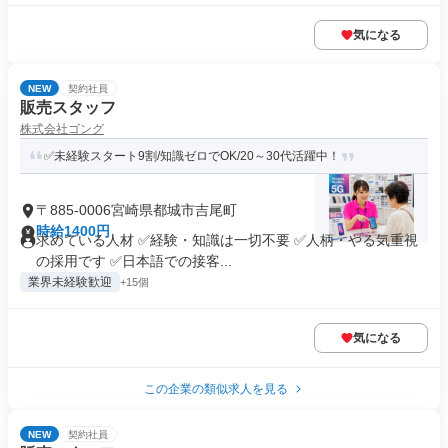
気になる
NEW
契約社員
販売スタッフ
株式会社ゴング
✅未経験スタート9割/知識ゼロでOK/20～30代活躍中！
〒885-0006宮崎県都城市吉尾町
時給1400円
求めている人材 ✅経験・知識は一切不要 ✅人柄・やる気重視
の採用です ✅日本語での接客...
業界未経験歓迎
+15個
気になる
この企業の類似求人を見る
NEW
契約社員