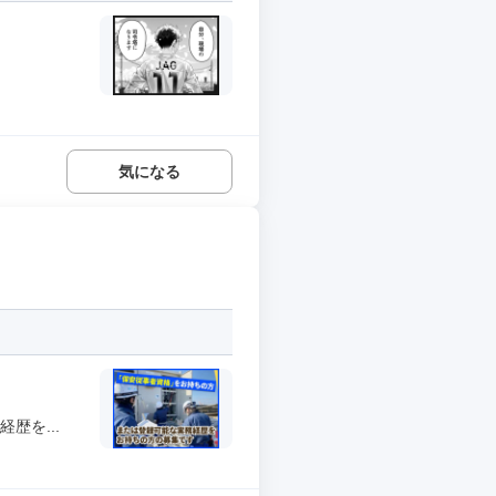
気になる
歴を...