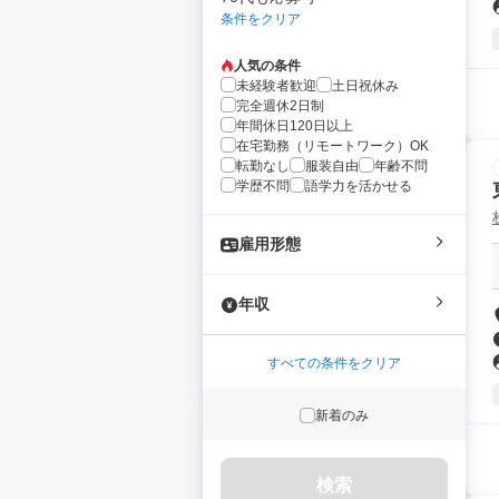
条件をクリア
人気の条件
未経験者歓迎
土日祝休み
完全週休2日制
年間休日120日以上
在宅勤務（リモートワーク）OK
転勤なし
服装自由
年齢不問
学歴不問
語学力を活かせる
雇用形態
年収
すべての条件をクリア
新着のみ
検索