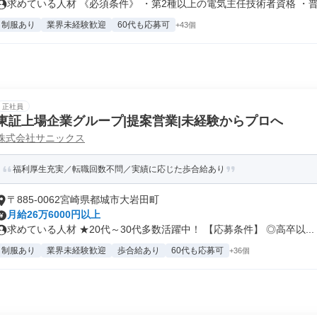
求めている人材 《必須条件》 ・第2種以上の電気主任技術者資格 ・普通
制服あり
業界未経験歓迎
60代も応募可
+43個
正社員
東証上場企業グループ|提案営業|未経験からプロへ
株式会社サニックス
福利厚生充実／転職回数不問／実績に応じた歩合給あり
〒885-0062宮崎県都城市大岩田町
月給26万6000円以上
求めている人材 ★20代～30代多数活躍中！ 【応募条件】 ◎高卒以...
制服あり
業界未経験歓迎
歩合給あり
60代も応募可
+36個