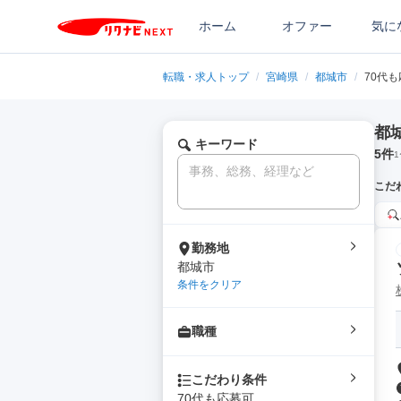
ホーム
オファー
気に
転職・求人トップ
/
宮崎県
/
都城市
/
70代
都
キーワード
5
件
1
こだ
勤務地
都城市
条件をクリア
職種
こだわり条件
70代も応募可