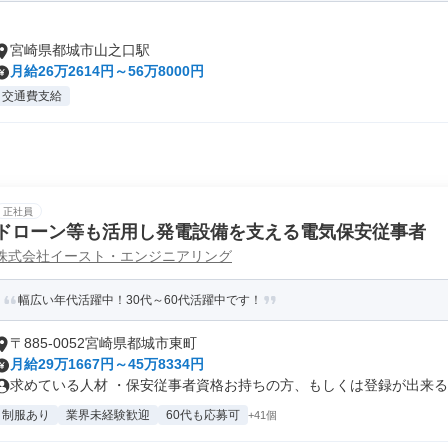
宮崎県都城市山之口駅
月給26万2614円～56万8000円
交通費支給
正社員
ドローン等も活用し発電設備を支える電気保安従事者
株式会社イースト・エンジニアリング
幅広い年代活躍中！30代～60代活躍中です！
〒885-0052宮崎県都城市東町
月給29万1667円～45万8334円
求めている人材 ・保安従事者資格お持ちの方、もしくは登録が出来る経
制服あり
業界未経験歓迎
60代も応募可
+41個