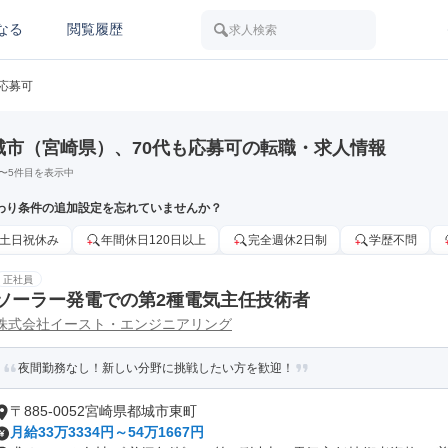
なる
閲覧履歴
求人検索
も応募可
城市（宮崎県）、70代も応募可の転職・求人情報
〜
5
件目を表示中
わり条件の追加設定を忘れていませんか？
土日祝休み
年間休日120日以上
完全週休2日制
学歴不問
正社員
ソーラー発電での第2種電気主任技術者
株式会社イースト・エンジニアリング
夜間勤務なし！新しい分野に挑戦したい方を歓迎！
〒885-0052宮崎県都城市東町
月給33万3334円～54万1667円