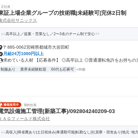
正社員
東証上場企業グループの技術職|未経験可|完休2日制
株式会社サニックス
高卒以上／提案・営業なし／2〜3名のチーム制で安心
〒885-0062宮崎県都城市大岩田町
月給24万1000円以上
求めている人材 【応募条件】 ◎高卒以上 ◎普通運転免許をお持ちの方（
制服あり
業界未経験歓迎
60代も応募可
+35個
契約社員
電気設備施工管理(新築工事)/092804240209-03
ＪＡＧフィールド株式会社
高収入|帰省費あり|土日祝休み|車通勤可能|転勤なし|社員寮・宿舍あり|地元･地方で働く