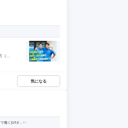
...
気になる
|U/Iタ...