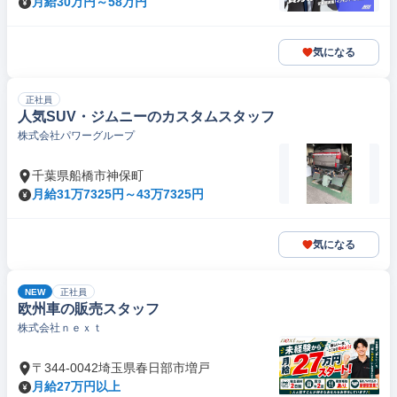
月給30万円～58万円
気になる
正社員
人気SUV・ジムニーのカスタムスタッフ
株式会社パワーグループ
千葉県船橋市神保町
月給31万7325円～43万7325円
気になる
NEW
正社員
欧州車の販売スタッフ
株式会社ｎｅｘｔ
〒344-0042埼玉県春日部市増戸
月給27万円以上