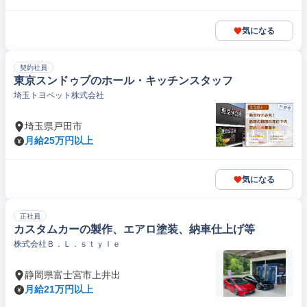
気になる
契約社員
東京スンドゥブのホール・キッチンスタッフ
埼玉トヨペット株式会社
埼玉県戸田市
月給25万円以上
気になる
正社員
カスタムカーの製作、エアロ塗装、納車仕上げ等
株式会社Ｂ．Ｌ．ｓｔｙｌｅ
静岡県富士宮市上井出
月給21万円以上