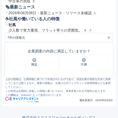
中古車の買取
5
🗞最新ニュース
2026年08月08日：最新ニュース・リリース未確認
1
☕️社風や働いている人の特徴
社風
少人数で実力重視、フラット寄りの雰囲気。
6
7
7
件の情報元
1
コミコミ30万円以下の中古車専門30カーズ｜30万円｜中古車
2
中古車販売の30カーズとは｜コミコミ30万円以下の中古車専門30カーズ
企業調査の内容に満足していますか？
3
車検・自社ローン車検・修理・板金｜コミコミ30万円以下の中古車専門30cars
4
中古車注文販売 オークション直売システムとは？｜コミコミ30万円以下の中古車専門30カーズ
5
中古車買取｜コミコミ30万円以下の中古車専門30cars
6
https://jobtalk.jp/companies/7791166/answers
満足
不満
7
https://arwrk.net/recruit/30cars/
上記の情報は、公開情報に基づいて作成されたものであり、当該企業の現状を完全に反映
しているとは限りません。最新の情報は、企業の公式ウェブサイトや採用情報などを参照
してください。
この回答は定期的に収集した情報に基づいており、将来変更される可能性があります。
この機能は、Indeedによって提供されています。
最終更新日：
2026年8月8日
株式会社エクスクローバーホールディングス