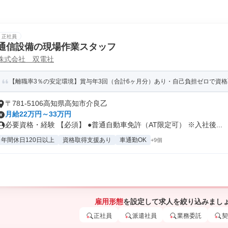
正社員
通信設備の現場作業スタッフ
株式会社 双電社
【離職率3％の安定環境】賞与年3回（合計6ヶ月分）あり・自己負担ゼロで資
〒781-5106高知県高知市介良乙
月給22万円～33万円
必要資格・経験 【必須】 ●普通自動車免許（AT限定可） ※入社後...
年間休日120日以上
資格取得支援あり
車通勤OK
+9個
雇用形態
を設定して求人を絞り込みまし
正社員
派遣社員
業務委託
契