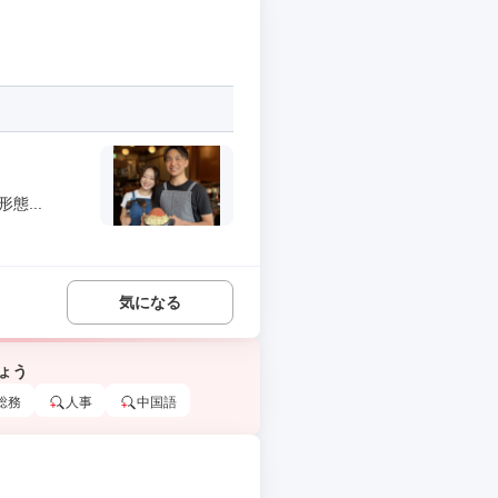
態...
気になる
ょう
総務
人事
中国語