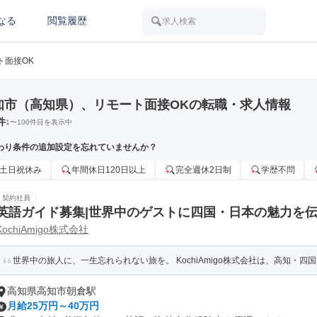
なる
閲覧履歴
求人検索
ト面接OK
知市（高知県）、リモート面接OKの転職・求人情報
件
1
〜
100
件目を表示中
わり条件の追加設定を忘れていませんか？
土日祝休み
年間休日120日以上
完全週休2日制
学歴不問
契約社員
英語ガイド募集|世界中のゲストに四国・日本の魅力を
KochiAmigo株式会社
世界中の旅人に、一生忘れられない旅を。 KochiAmigo株式会社は、高知・四国を
高知県高知市朝倉駅
月給25万円～40万円