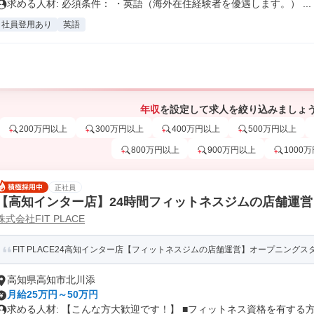
求める人材: 必須条件： ・英語（海外在住経験者を優遇します。） ...
社員登用あり
英語
年収
を設定して求人を絞り込みましょ
200万円以上
300万円以上
400万円以上
500万円以上
800万円以上
900万円以上
1000
正社員
【高知インター店】24時間フィットネスジムの店舗運営
株式会社FIT PLACE
FIT PLACE24高知インター店【フィットネスジムの店舗運営】オープニングスタ
高知県高知市北川添
月給25万円～50万円
求める人材: 【こんな方大歓迎です！】 ■フィットネス資格を有する方.