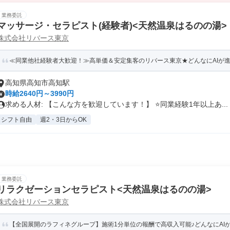
業務委託
マッサージ・セラピスト(経験者)<天然温泉はるのの湯>
株式会社リバース東京
≪同業他社経験者大歓迎！≫高単価＆安定集客のリバース東京★どんなにAIが進歩
高知県高知市高知駅
時給2640円～3990円
求める人材: 【こんな方を歓迎しています！】 ⭐️同業経験1年以上あ...
シフト自由
週2・3日からOK
業務委託
リラクゼーションセラピスト<天然温泉はるのの湯>
株式会社リバース東京
【全国展開のラフィネグループ】施術1分単位の報酬で高収入可能♪どんなにAIが進