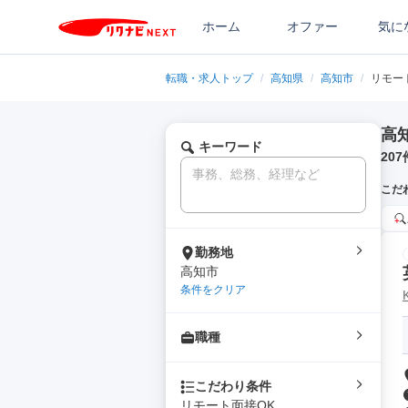
ホーム
オファー
気に
転職・求人トップ
/
高知県
/
高知市
/
リモー
高
キーワード
207
こだ
勤務地
高知市
条件をクリア
職種
こだわり条件
リモート面接OK