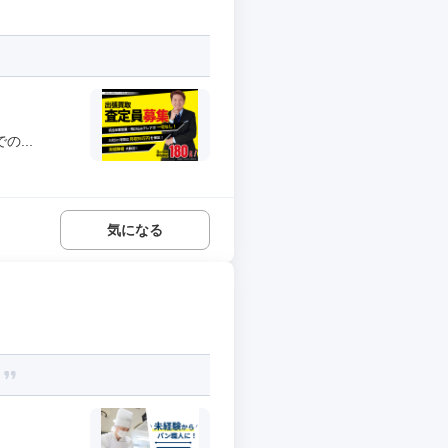
...
気になる
。