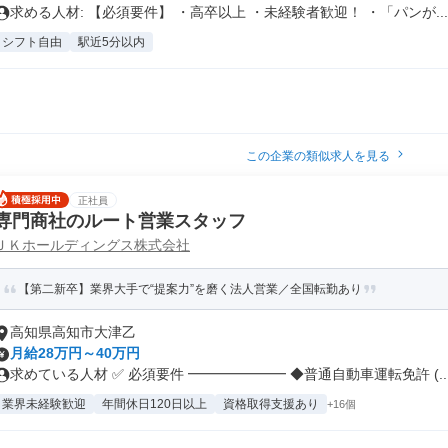
求める人材: 【必須要件】 ・高卒以上 ・未経験者歓迎！ ・「パンが...
シフト自由
駅近5分以内
この企業の類似求人を見る
正社員
専門商社のルート営業スタッフ
ＪＫホールディングス株式会社
【第二新卒】業界大手で“提案力”を磨く法人営業／全国転勤あり
高知県高知市大津乙
月給28万円～40万円
求めている人材 ✅ 必須要件 ━━━━━━━ ◆普通自動車運転免許 (..
業界未経験歓迎
年間休日120日以上
資格取得支援あり
+16個