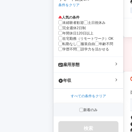
条件をクリア
人気の条件
未経験者歓迎
土日祝休み
完全週休2日制
年間休日120日以上
在宅勤務（リモートワーク）OK
転勤なし
服装自由
年齢不問
学歴不問
語学力を活かせる
雇用形態
年収
すべての条件をクリア
新着のみ
検索