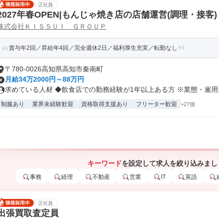
正社員
2027年春OPEN|もんじゃ焼き店の店舗運営(調理・接客)
株式会社ＫＩＳＳＵＩ ＧＲＯＵＰ
賞与年2回／昇給年4回／完全週休2日／福利厚生充実／転勤なし
〒780-0026高知県高知市秦南町
月給34万2000円～88万円
求めている人材 ◆飲食店での勤務経験が1年以上ある方 ※業態・雇用形
制服あり
業界未経験歓迎
資格取得支援あり
フリーター歓迎
+27個
キーワード
を設定して求人を絞り込みまし
事務
経理
不動産
営業
IT
英語
正社員
出張買取査定員