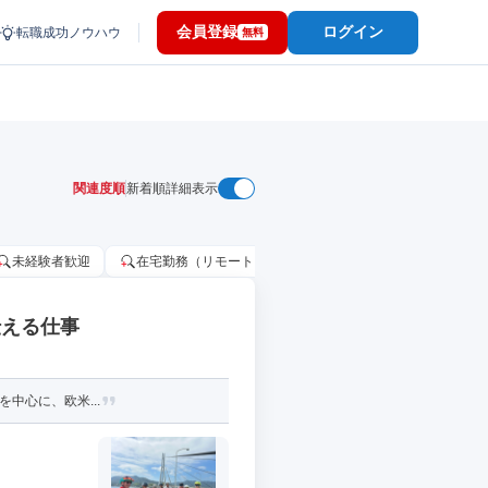
会員登録
ログイン
転職成功ノウハウ
無料
関連度順
新着順
詳細表示
未経験者歓迎
在宅勤務（リモートワーク）OK
家賃補助・住宅手当
伝える仕事
中心に、欧米...