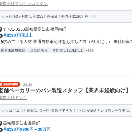
株式会社マンクンカンクン
入社後3ヶ月間は月収55万円保証！平均月収180万円！
〒781-0253高知県高知市瀬戸南町
月給30万円以上
求めている人材 普通自動車免許をお持ちの方（AT限定可） ※社用車での
業界未経験歓迎
歩合給あり
年間休日120日以上
+13個
正社員
老舗ベーカリーのパン製造スタッフ【業界未経験向け】
株式会社ドンク
＼コツコツと着実にパン作りを習得できる！／パンが好きという想いを仕事に
高知県高知市帯屋町
月給20万9900円～30万円