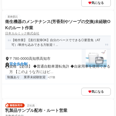
気になる
業務委託
衛生機器のメンテナンス(芳香剤やソープの交換)未経験O
Kのルート作業
日本カルミック株式会社
【軽作業】【直行直帰OK】自分のペースでできる◎要普免（AT
可）/車持ち込みできる方歓迎！...
〒780-0000高知県高知市
完全歩合制
資格 【必須】 ◆普通自動車運転免許 ◆自家用車を使用できる
方 【このような方にはピ...
制服あり
業界未経験歓迎
+27個
気になる
正社員
乳製品サンプル配布・ルート営業