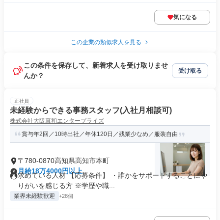
気になる
この企業の類似求人を見る
この条件を保存して、新着求人を受け取りませ
受け取る
んか？
正社員
未経験からできる事務スタッフ(入社月相談可)
株式会社大阪真和エンタープライズ
賞与年2回／10時出社／年休120日／残業少なめ／服装自由
〒780-0870高知県高知市本町
月給18万4000円以上
求めている人材 【応募条件】 ・誰かをサポートすることにや
りがいを感じる方 ※学歴や職...
業界未経験歓迎
+28個