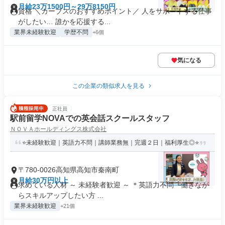
月給23万1500円～29万8150円
資格 ＼カーブスのおすすめポイント／ 人をサポートする仕事
がしたい… 誰かを応援する...
業界未経験歓迎
学歴不問
+6個
気になる
この企業の類似求人を見る
正社員
駅前留学NOVAでの英会話スクールスタッフ
ＮＯＶＡホールディングス株式会社
⭐未経験歓迎｜英語力不問｜講師業務無｜完週２日｜福利厚生◎⭐
〒780-0026高知県高知市秦南町
月給30万円以上
求めている人材 ～ 未経験者歓迎 ～ ＊英語力不問 └働きなが
らスキルアップしたい方 ...
業界未経験歓迎
+21個