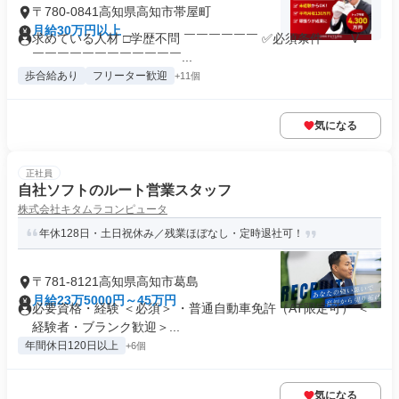
〒780-0841高知県高知市帯屋町
月給30万円以上
求めている人材 □学歴不問 ￣￣￣￣￣￣ ✅必須条件 ￣￣V￣
￣￣￣￣￣￣￣￣￣￣￣￣...
歩合給あり
フリーター歓迎
+11個
気になる
正社員
自社ソフトのルート営業スタッフ
株式会社キタムラコンピュータ
年休128日・土日祝休み／残業ほぼなし・定時退社可！
〒781-8121高知県高知市葛島
月給23万5000円～45万円
必要資格・経験 ＜必須＞ ・普通自動車免許（AT限定可） ＜
経験者・ブランク歓迎＞...
年間休日120日以上
+6個
気になる