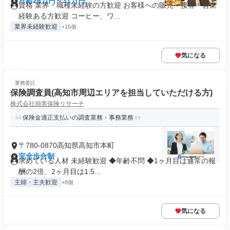
月給26万円～31万円
資格 業界・職種未経験の方歓迎 お客様への販売・接客・営業
経験ある方歓迎 コーヒー、ワ...
業界未経験歓迎
+15個
気になる
業務委託
保険調査員(高知市周辺エリアを担当していただける方)
株式会社損害保険リサーチ
保険金適正支払いの調査業務・事務業務
〒780-0870高知県高知市本町
完全歩合制
求めている人材 未経験歓迎 ◆年齢不問 ◆1ヶ月目は通常の報
酬の2倍、2ヶ月目は1.5...
主婦・主夫歓迎
+8個
気になる