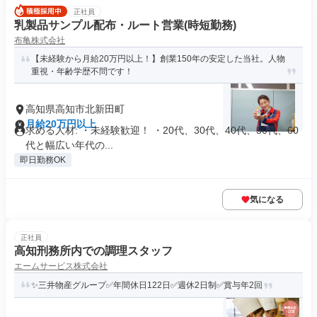
正社員
乳製品サンプル配布・ルート営業(時短勤務)
布亀株式会社
【未経験から月給20万円以上！】創業150年の安定した当社。人物
重視・年齢学歴不問です！
高知県高知市北新田町
月給20万円以上
求める人材: ・未経験歓迎！ ・20代、30代、40代、50代、60
代と幅広い年代の...
即日勤務OK
気になる
正社員
高知刑務所内での調理スタッフ
エームサービス株式会社
✨三井物産グループ✅年間休日122日✅週休2日制✅賞与年2回