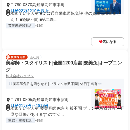
〒780-0870高知県高知市本町
月給22万2210円以上
求めている人材 ■要普通自動車運転免許 他の資格は求めませ
ん！ ■経験不問 ■第二新...
業界未経験歓迎
+13個
気になる
正社員
美容師・スタイリスト|全国1200店舗|要美免|オープニン
グ
株式会社ハクブン
美容師免許を活かせる│ブランク年数不問│休日手当有
〒781-0805高知県高知市東雲町
月給21万円～40万円
求めている人材 要美容師免許 年齢不問 ブランクある方も、丁
寧な研修があります ので安...
主婦・主夫歓迎
+15個