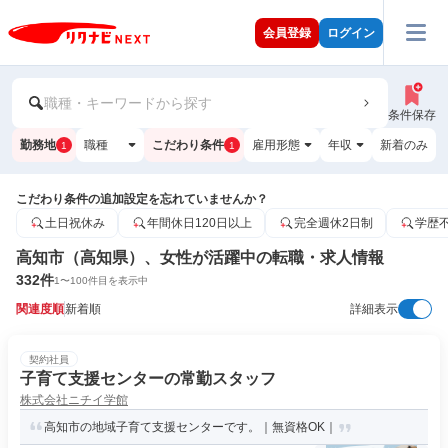
会員登録
ログイン
職種・キーワードから探す
条件保存
勤務地
職種
こだわり条件
雇用形態
年収
新着のみ
1
1
こだわり条件の追加設定を忘れていませんか？
土日祝休み
年間休日120日以上
完全週休2日制
学歴
高知市（高知県）、女性が活躍中の転職・求人情報
332
件
1
〜
100
件目を表示中
関連度順
新着順
詳細表示
契約社員
子育て支援センターの常勤スタッフ
株式会社ニチイ学館
高知市の地域子育て支援センターです。｜無資格OK｜