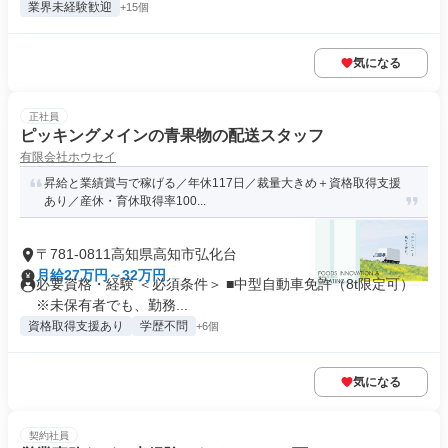
業界未経験歓迎
+15個
気になる
正社員
ピッキングメインの青果物の配送スタッフ
有限会社ホウセイ
昇給と業績賞与で稼げる／年休117日／裁量大きめ＋資格取得支援
あり／産休・育休取得率100...
〒781-0811高知県高知市弘化台
月給27万円～32万円
必要資格・経験 ＜必須条件＞ ■中型自動車免許（8t限定可）
※未保有者でも、勤務...
資格取得支援あり
学歴不問
+6個
気になる
契約社員