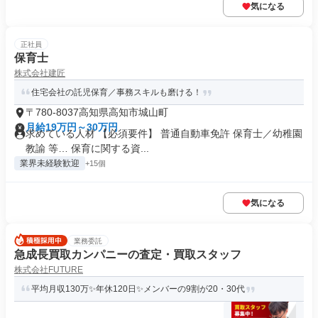
気になる
正社員
保育士
株式会社建匠
住宅会社の託児保育／事務スキルも磨ける！
〒780-8037高知県高知市城山町
月給19万円～30万円
求めている人材 【必須要件】 普通自動車免許 保育士／幼稚園
教諭 等… 保育に関する資...
業界未経験歓迎
+15個
気になる
業務委託
急成長買取カンパニーの査定・買取スタッフ
株式会社FUTURE
平均月収130万✨年休120日✨メンバーの9割が20・30代