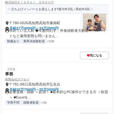
株式会社ＫＩＳＳＵＩ ＧＲＯＵＰ
立ち上げメンバーとお迎えします!!賞与年2回／昇給年4回
〒780-0026高知県高知市秦南町
月給27万4000円～34万2000円
求めている人材 ◆年数問わず、外食経験者大歓迎!! アルバイ
トなど雇用形態も問いません...
制服あり
業界未経験歓迎
+29個
気になる
正社員
事務
有限会社ホウセイ
〒781-0811高知県高知市弘化台
月給20万7500円～25万2000円
必要資格・経験 ＜必須＞ ■基本的なPC操作ができる方 ＜歓迎
＞ ■Excelを...
学歴不問
経験者歓迎
+1個