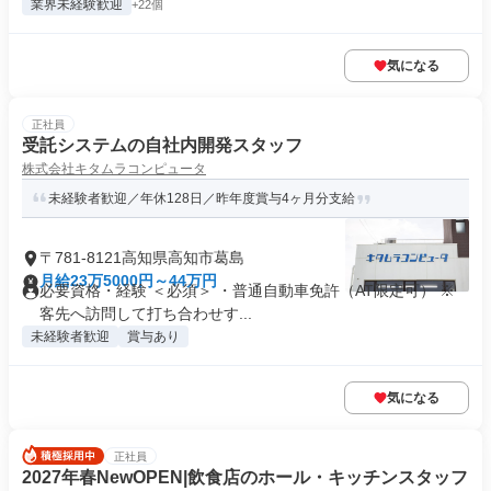
業界未経験歓迎
+22個
気になる
正社員
受託システムの自社内開発スタッフ
株式会社キタムラコンピュータ
未経験者歓迎／年休128日／昨年度賞与4ヶ月分支給
〒781-8121高知県高知市葛島
月給23万5000円～44万円
必要資格・経験 ＜必須＞ ・普通自動車免許（AT限定可） ※
客先へ訪問して打ち合わせす...
未経験者歓迎
賞与あり
気になる
正社員
2027年春NewOPEN|飲食店のホール・キッチンスタッフ