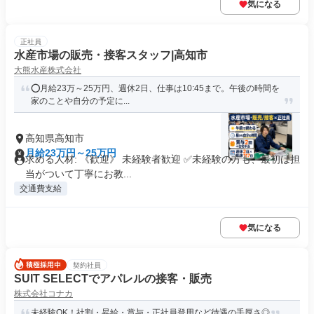
気になる
正社員
水産市場の販売・接客スタッフ|高知市
大熊水産株式会社
⭕月給23万～25万円、週休2日、仕事は10:45まで。午後の時間を
家のことや自分の予定に...
高知県高知市
月給23万円～25万円
求める人材: 《歓迎》 未経験者歓迎 ✅未経験の方も、最初は担
当がついて丁寧にお教...
交通費支給
気になる
契約社員
SUIT SELECTでアパレルの接客・販売
株式会社コナカ
未経験OK！社割・昇給・賞与・正社員登用など待遇の手厚さ◎