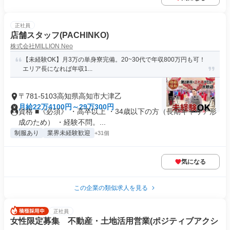
正社員
店舗スタッフ(PACHINKO)
株式会社MILLION Neo
【未経験OK】月3万の単身寮完備。20~30代で年収800万円も可！
エリア長になれば年収1...
〒781-5103高知県高知市大津乙
月給22万4100円～29万300円
資格 ■《必須》 ・高卒以上 ・34歳以下の方（長期キャリア形
成のため） ・経験不問。...
制服あり
業界未経験歓迎
+31個
気になる
この企業の類似求人を見る
正社員
女性限定募集 不動産・土地活用営業(ポジティブアクシ