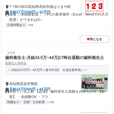
〒780-0833高知県高知市南はりまや町
月給27万2500円～42万円
資格 ◇未経験歓迎！ ◇PCの基本操作（Excel・Wordでの入力
程度）ができればO...
介護休暇あり
+9個
気になる
正社員
歯科衛生士:月給24.5万~44万|17時台退勤の歯科衛生士
医療法人翔和会
月給24.5万円～44万円＋賞与年2回 社員定着率高い
高知県高知市鴨部
月給24万5000円～44万円
求めている人材 【必須】 歯科衛生士資格をお持ちの方 【歓
迎】 ・未経験OK ・ブラ...
制服あり
主婦・主夫歓迎
+12個