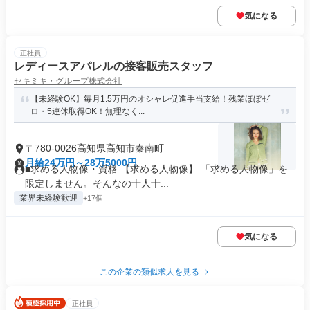
気になる
正社員
レディースアパレルの接客販売スタッフ
セキミキ・グループ株式会社
【未経験OK】毎月1.5万円のオシャレ促進手当支給！残業ほぼゼ
ロ・5連休取得OK！無理なく...
〒780-0026高知県高知市秦南町
月給24万円～28万5000円
■求める人物像・資格 【求める人物像】 「求める人物像」を
限定しません。そんなの十人十...
業界未経験歓迎
+17個
気になる
この企業の類似求人を見る
正社員