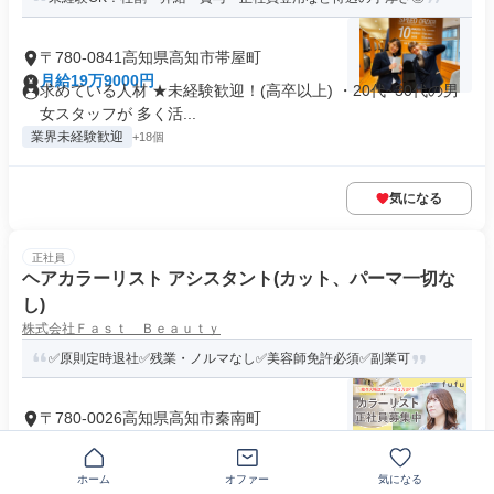
〒780-0841高知県高知市帯屋町
月給19万9000円
求めている人材 ★未経験歓迎！(高卒以上) ・20代~30代の男
女スタッフが 多く活...
業界未経験歓迎
+18個
気になる
正社員
ヘアカラーリスト アシスタント(カット、パーマ一切な
し)
株式会社Ｆａｓｔ Ｂｅａｕｔｙ
✅原則定時退社✅残業・ノルマなし✅美容師免許必須✅副業可
〒780-0026高知県高知市秦南町
月給23万円以上
求めている人材 必須条件 ✅美容師免許をお持ちの方（実務経
験が短くてもOK） 歓迎条...
ホーム
オファー
気になる