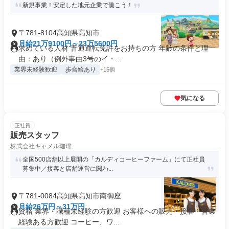
新規事業！安定した地元企業で働こう！
〒781-8104高知県高知市
月給21万9100円～23万5600円
求めている人材 普通運転免許をお持ちの方 年齢の条件と理
由：あり（例外事由3号のイ・...
業界未経験歓迎
歩合給あり
+15個
気になる
正社員
販売スタッフ
株式会社キャメル珈琲
全国500店舗以上展開の「カルディコーヒーファーム」にて正社員
募集中／接客と店舗運営に関わ...
〒781-0084高知県高知市南御座
月給26万円～31万円
資格 業界・職種未経験の方歓迎 お客様への販売・接客・営業
経験ある方歓迎 コーヒー、ワ...