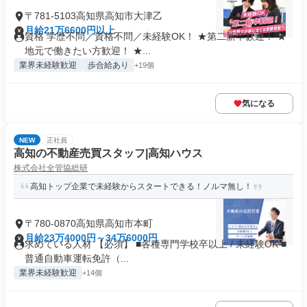
〒781-5103高知県高知市大津乙
月給21万6600円以上
資格 学歴不問／資格不問／未経験OK！ ★第二新卒歓迎！ ★
地元で働きたい方歓迎！ ★...
業界未経験歓迎
歩合給あり
+19個
気になる
NEW
正社員
高知の不動産売買スタッフ|高知ハウス
株式会社全管協総研
高知トップ企業で未経験からスタートできる！ノルマ無し！
〒780-0870高知県高知市本町
月給23万4000円～34万6000円
求めている人材 【必須】 ■各種専門学校卒以上 / 未経験OK ■
普通自動車運転免許（...
業界未経験歓迎
+14個