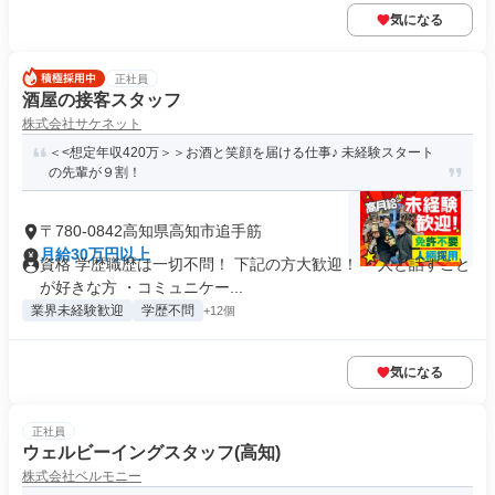
気になる
正社員
酒屋の接客スタッフ
株式会社サケネット
＜<想定年収420万＞＞お酒と笑顔を届ける仕事♪ 未経験スタート
の先輩が９割！
〒780-0842高知県高知市追手筋
月給30万円以上
資格 学歴職歴は一切不問！ 下記の方大歓迎！ ・人と話すこと
が好きな方 ・コミュニケー...
業界未経験歓迎
学歴不問
+12個
気になる
正社員
ウェルビーイングスタッフ(高知)
株式会社ベルモニー