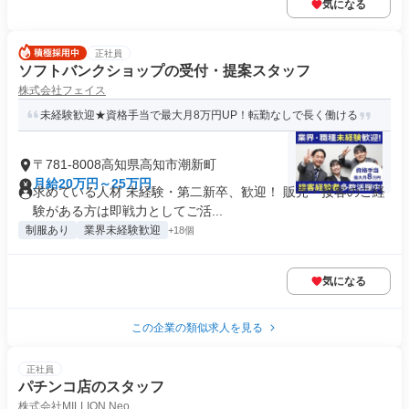
気になる
正社員
ソフトバンクショップの受付・提案スタッフ
株式会社フェイス
未経験歓迎★資格手当で最大月8万円UP！転勤なしで長く働ける
〒781-8008高知県高知市潮新町
月給20万円～25万円
求めている人材 未経験・第二新卒、歓迎！ 販売・接客のご経
験がある方は即戦力としてご活...
制服あり
業界未経験歓迎
+18個
気になる
この企業の類似求人を見る
正社員
パチンコ店のスタッフ
株式会社MILLION Neo