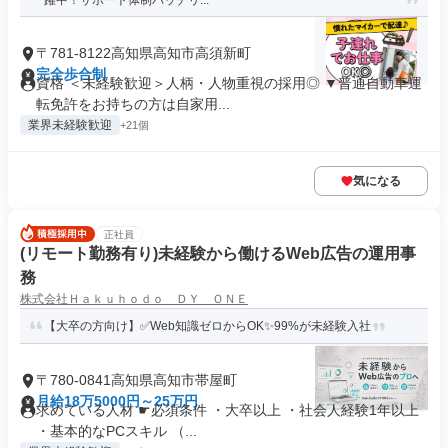
躍中！サポート体制バッチリ...
〒781-8122高知県高知市高須新町
完全歩合制
資格 ＜未経験歓迎＞人柄・人物重視の採用◎ ▼普通自動車運
転免許をお持ちの方は自家用...
業界未経験歓迎
+21個
気になる
正社員
(リモート勤務有り)未経験から働けるWeb広告の運用事
務
株式会社Ｈａｋｕｈｏｄｏ ＤＹ ＯＮＥ
【大卒の方向け】✅Web知識ゼロからOK✨99%が未経験入社
〒780-0841高知県高知市帯屋町
月給18万5000円～25万円
求めている人材 ☛必須条件 ・大卒以上 ・社会人経験1年以上
・基本的なPCスキル （...