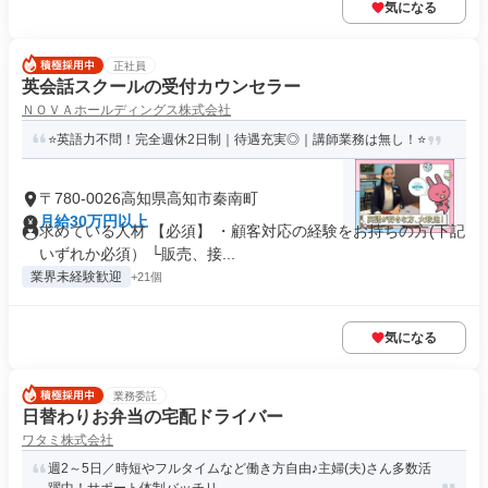
気になる
正社員
英会話スクールの受付カウンセラー
ＮＯＶＡホールディングス株式会社
⭐英語力不問！完全週休2日制｜待遇充実◎｜講師業務は無し！⭐
〒780-0026高知県高知市秦南町
月給30万円以上
求めている人材 【必須】 ・顧客対応の経験をお持ちの方(下記
いずれか必須） └販売、接...
業界未経験歓迎
+21個
気になる
業務委託
日替わりお弁当の宅配ドライバー
ワタミ株式会社
週2～5日／時短やフルタイムなど働き方自由♪主婦(夫)さん多数活