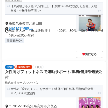
布亀株式会社
【未経験から月給30万円以上！】創業143年の安定した当社。人物
重視・年齢学歴不問です！
高知県高知市北新田町
月給30万円以上
求める人材: ・未経験歓迎！ ・20代、30代、40代、50代、6
0代と幅広い年代...
即日勤務OK
気になる
NEW
正社員
女性向けフィットネスで運動サポート/事務(健康管理)/受
付
株式会社カーブスジャパン
女性の「変わりたい」をサポート/週休2日/日祝休/長期休暇/染髪・
ネイルOK※規定内
〒781-5106高知県高知市介良乙