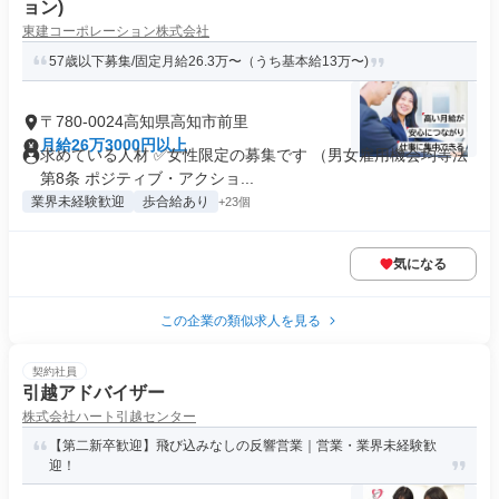
ョン)
東建コーポレーション株式会社
57歳以下募集/固定月給26.3万〜（うち基本給13万〜)
〒780-0024高知県高知市前里
月給26万3000円以上
求めている人材 ✅女性限定の募集です （男女雇用機会均等法
第8条 ポジティブ・アクショ...
業界未経験歓迎
歩合給あり
+23個
気になる
この企業の類似求人を見る
契約社員
引越アドバイザー
株式会社ハート引越センター
【第二新卒歓迎】飛び込みなしの反響営業｜営業・業界未経験歓
迎！