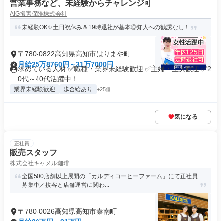
営業事務など、未経験からチャレンジ可
AIG損害保険株式会社
未経験OK✨土日祝休み＆19時退社が基本◎知人への勧誘なし！
〒780-0822高知県高知市はりまや町
月給25万8760円～31万7000円
求めている人材 ✅職種・業界未経験歓迎 ✅主婦・主夫歓迎 ✅2
0代～40代活躍中！ ...
業界未経験歓迎
歩合給あり
+25個
気になる
正社員
販売スタッフ
株式会社キャメル珈琲
全国500店舗以上展開の「カルディコーヒーファーム」にて正社員
募集中／接客と店舗運営に関わ...
〒780-0026高知県高知市秦南町