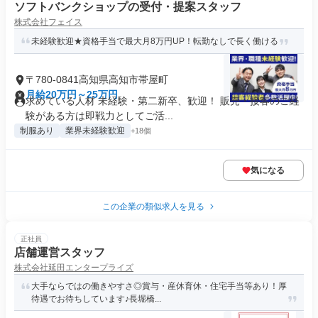
ソフトバンクショップの受付・提案スタッフ
株式会社フェイス
未経験歓迎★資格手当で最大月8万円UP！転勤なしで長く働ける
〒780-0841高知県高知市帯屋町
月給20万円～25万円
求めている人材 未経験・第二新卒、歓迎！ 販売・接客のご経
験がある方は即戦力としてご活...
制服あり
業界未経験歓迎
+18個
気になる
この企業の類似求人を見る
正社員
店舗運営スタッフ
株式会社延田エンタープライズ
大手ならではの働きやすさ◎賞与・産休育休・住宅手当等あり！厚
待遇でお待ちしています♪長堀橋...