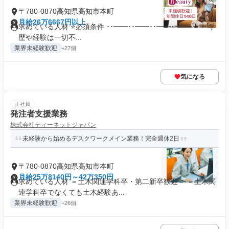
〒780-0870高知県高知市本町
月給26万6667円以上
求めている人材 ⭐必須条件 ･･━━･･━━･･━━･･━━･･ ・学
歴や経験は一切不...
業界未経験歓迎
+27個
気になる
正社員
発注者支援業務
株式会社ティーネットジャパン
未経験から始めるデスクワークメイン業務！完全週休2⽇
〒780-0870高知県高知市本町
月給25万8140円～42万350円
求めている人材 ＝土木関連学科卒・第二新卒歓迎＝ ＝土木関
連学科卒でなくても土木経験あ...
業界未経験歓迎
+26個