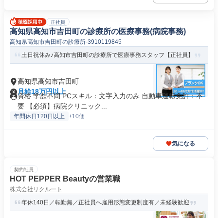
正社員
高知県高知市吉田町の診療所の医療事務(病院事務)
高知県高知市吉田町の診療所-3910119845
土日祝休み♪高知市吉田町の診療所で医療事務スタッフ【正社員】
高知県高知市吉田町
月給18万円以上
資格 学歴不問 PCスキル：文字入力のみ 自動車運転免許：不
要 【必須】病院クリニック...
年間休日120日以上
+10個
気になる
契約社員
HOT PEPPER Beautyの営業職
株式会社リクルート
年休140日／転勤無／正社員へ雇用形態変更制度有／未経験歓迎