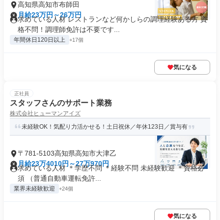
高知県高知市布師田
月給23万円～26万円
求めている人材 レストランなど何かしらの調理経験ある方 資
格不問！調理師免許は不要です...
年間休日120日以上
+17個
気になる
正社員
スタッフさんのサポート業務
株式会社ヒューマンアイズ
未経験OK！気配り力活かせる！土日祝休／年休123日／賞与有
〒781-5103高知県高知市大津乙
月給23万4010円～27万970円
求めている人材 ＊学歴不問 ＊経験不問 未経験歓迎 ＊資格必
須 （普通自動車運転免許...
業界未経験歓迎
+24個
気になる