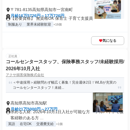
〒781-8135高知県高知市一宮南町
月給16万5726円～17万726円
【必要資格】 無資格OK 保育士 子育て支援員
制服あり
業界未経験歓迎
+16個
気になる
正社員
コールセンタースタッフ、保険事務スタッフ/未経験採用/
2026年10月入社
アクサ損害保険株式会社
＜中途採用＞経験問わず幅広く募集！完全週休2日！WLBが充実の
コールセンタースタッフ！未経...
高知県高知市高知駅
月給21万5000円～27万円
求める人材: 2026年10月1日入社が可能な方 ・アルバイトで接
客経験のある方 ...
英語
在宅OK
交通費支給
+1個