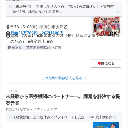
【未経験◎】「仕事は生活のため」でOK！残業ほぼなし・賞与/昇
給年2回。地元の友だちや家族...
〒781-5103高知県高知市大津乙
月給21万700円～26万1100円
資格 【必須】 ■35歳未満の方（長期勤続によるキャリア形成
のため） ■高卒以上 ■経...
制服あり
業界未経験歓迎
+27個
気になる
この企業の類似求人を見る
正社員
未経験から医療機関のパートナーへ。課題を解決する提
案営業
株式会社ルフト・メディカルケア
未経験歓迎／土日祝休み／プライベートも安定／※40歳未満募集