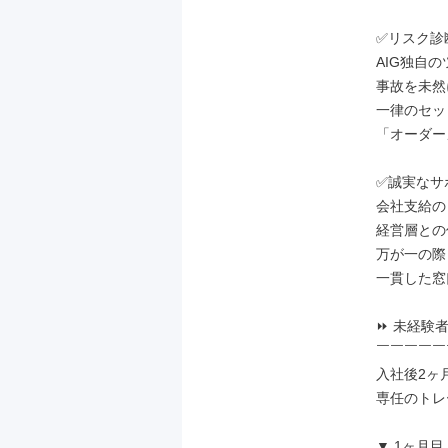
✅リスク診
AIG独自の
事故を未然
一律のセッ
「オーダー
✅誠実なサ
会社支給の
経営層との
万が一の際
一貫した窓
⏩ 未経験
￣￣￣￣￣
入社後2ヶ
専任のトレ
▼ 1ヶ月