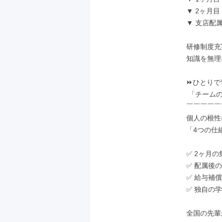
▼ 2ヶ月
▼ 支店配
研修制度充
知識を無理
⏩ひとりで
 「チームの知恵」で勝ちに行く。

￣￣￣￣￣
個人の根性
「4つの仕
✅ 2ヶ月の
✅ 配属後の
✅ 給与補償
✅ 独自の学
全国の先輩