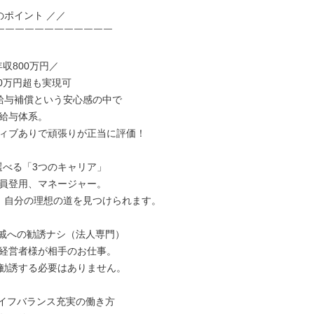
￣￣￣￣￣￣￣￣￣￣￣￣

収800万円／

給与補償という安心感の中で

給与体系。

ィブありで頑張りが正当に評価！

選べる「3つのキャリア」

員登用、マネージャー。

、自分の理想の道を見つけられます。

戚への勧誘ナシ（法人専門）

経営者様が相手のお仕事。

勧誘する必要はありません。

イフバランス充実の働き方
