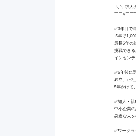
 ＼＼ 求人のポイント ／／

￣￣V￣￣
✅3年目で年
 5年で1,000万円超も実現可

最長5年の
挑戦できる
インセンテ
✅5年後に
独立、正社
5年かけて
✅知人・親
中小企業の
身近な人を
✅ワークラ