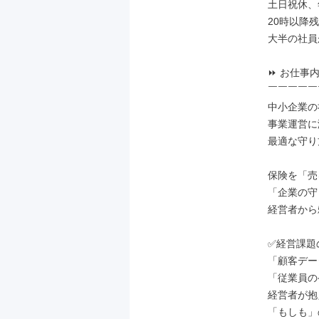
土日祝休、年
20時以降
大半の社員が
⏩ お仕事内
￣￣￣￣￣
中小企業の
事業運営に
最適な守り
保険を「売
「企業の守
経営者から
✅経営課題
「顧客デー
「従業員の
経営者が抱
「もしも」