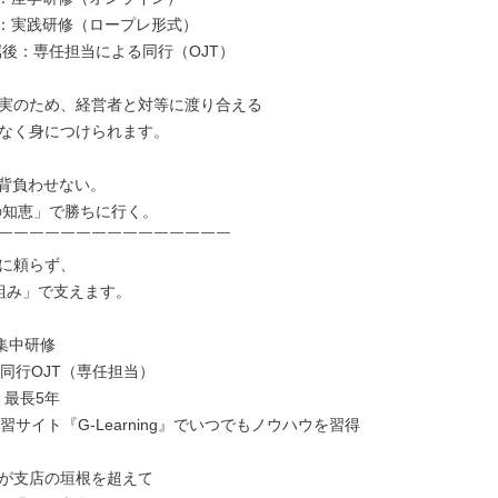
目：実践研修（ロープレ形式）

属後：専任担当による同行（OJT）

実のため、経営者と対等に渡り合える

なく身につけられます。

背負わせない。

￣￣￣￣￣￣￣￣￣￣￣￣￣￣￣

に頼らず、

組み」で支えます。

集中研修

同行OJT（専任担当）

 最長5年

習サイト『G-Learning』でいつでもノウハウを習得

が支店の垣根を超えて
