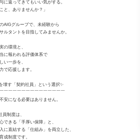
与に返ってきてもいい気がする。

こと、ありませんか？」

のAIGグループで、未経験から

サルタントを目指してみませんか。

実の環境と、

当に報われる評価体系で

しい一歩を、

力で応援します。

を壊す「契約社員」という選択✨

￣￣￣￣￣￣￣￣￣￣￣￣￣￣￣

不安になる必要はありません。

社員制度は、

心できる「手厚い保障」と、

入に直結する「仕組み」を両立した、

育成制度です。
