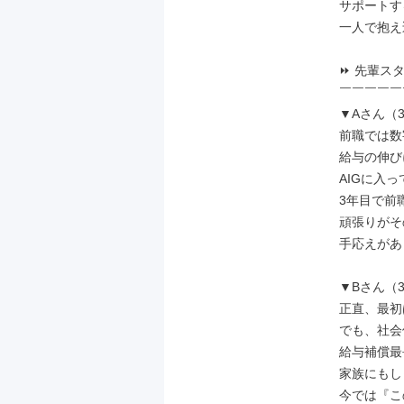
サポートす
一人で抱え
⏩ 先輩スタ
￣￣￣￣￣
▼Aさん（
前職では数
給与の伸び
AIGに入
3年目で前職
頑張りがそ
手応えがあ
▼Bさん（
正直、最初
でも、社会
給与補償最
家族にもし
今では『こ