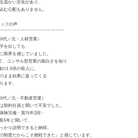
る温かい文化があり、

込む心配もありません。

ッフの声

￣￣￣￣￣￣￣￣￣￣￣￣￣￣￣

30代／元・人材営業）

字を出しても

に限界を感じていました。

って、コンサル型営業の面白さを知り

の1.5倍の収入に。

のまま結果に返ってくる

ります。

30代／元・不動産営業）

は契約社員と聞いて不安でした。

保険完備・賞与年2回・

長5年と聞いて、

っかり説明できると納得。

の制度だからこそ挑戦できた』と感じています。
