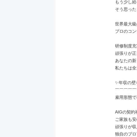
もう少し給
そう思った
世界最大級
プロのコン
研修制度充
頑張りが正
あなたの新
私たちは全
✨年収の壁
￣￣￣￣￣
雇用形態で
AIGの契約
ご家族も安
頑張りが収
独自のプロ