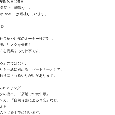
間休日125日、

残業禁止、転勤なし。

19:30には退社しています。

容

￣￣￣￣￣￣￣￣￣￣￣￣￣￣￣

社長様や店舗のオーナー様に対し、

潜むリスクを分析し、

方を提案するお仕事です。

る」のではなく、

りを一緒に固める」パートナーとして、

頼りにされるやりがいがあります。

のヒアリング

タの流出」「店舗での食中毒」

ケガ」「自然災害による休業」など、

える

の不安を丁寧に伺います。
