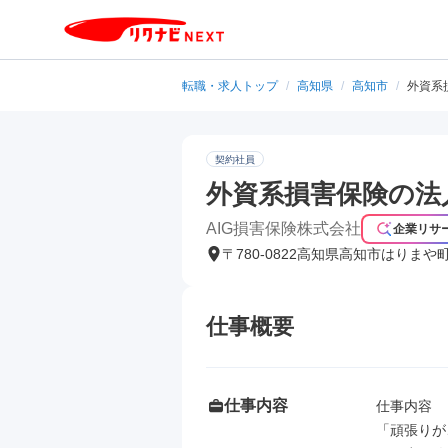
転職・求人トップ
/
高知県
/
高知市
/
外資系
契約社員
外資系損害保険の法
AIG損害保険株式会社
企業リサ
〒780-0822高知県高知市はりまや
仕事概要
仕事内容
仕事内容

「頑張りが、