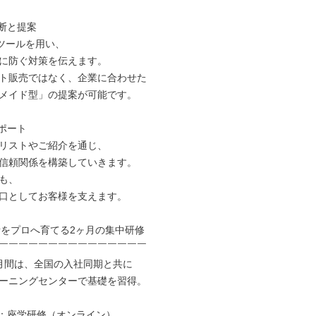
断と提案

ツールを用い、

に防ぐ対策を伝えます。

ト販売ではなく、企業に合わせた

メイド型」の提案が可能です。

ポート

リストやご紹介を通じ、

信頼関係を構築していきます。

も、

口としてお客様を支えます。

者をプロへ育てる2ヶ月の集中研修

￣￣￣￣￣￣￣￣￣￣￣￣￣￣￣

月間は、全国の入社同期と共に

ーニングセンターで基礎を習得。

目：座学研修（オンライン）
