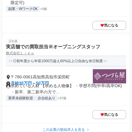
限定可)
副業・WワークOK
+3個
気になる
正社員
実店舗での買取担当※オープニングスタッフ
株式会社Ｌｉｅｕ
◎初年度から年収1000万超え60%以上◎自由な休日制度
〒780-0061高知県高知市栄田町
月給30万円～50万円
求めている人材 【求める人物像】 ・学歴不問(中卒/高卒OK)
・新卒、第二新卒の方で...
業界未経験歓迎
歩合給あり
+37個
気になる
この企業の類似求人を見る