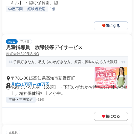
キル】 ・認可保育園、認...
学歴不問
経験者歓迎
+1個
気になる
NEW
正社員
児童指導員 放課後等デイサービス
株式会社240RISING
子供好きな方、教えるのが好きな方、療育に興味のある方大歓迎！
〒781-0015高知県高知市薊野西町
月給21万円～26万円
求めている人材 【必須】 ・下記いずれかお持ちの方 社会福祉
士／精神保健福祉士／小中...
主婦・主夫歓迎
+11個
気になる
正社員