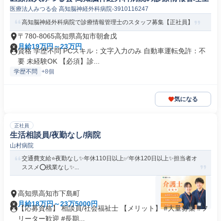
医療法人みつる会 高知脳神経外科病院-3910116247
高知脳神経外科病院で診療情報管理士のスタッフ募集【正社員】
〒780-8065高知県高知市朝倉戊
月給19万円～23万円
資格 学歴不問 PCスキル：文字入力のみ 自動車運転免許：不
要 未経験OK 【必須】診...
学歴不問
+8個
気になる
正社員
生活相談員/夜勤なし/病院
山村病院
交通費支給⭐️夜勤なし✨年休110日以上✅️年休120日以上✨担当者オ
ススメ⭕️残業なし✨...
高知県高知市下島町
月給18万円～23万5000円
【応募資格】 相談員/社会福祉士 【メリット】 #大量募集 #フ
リーター歓迎 #長期...