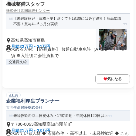
機械整備スタッフ
株式会社四国建設センター
【未経験歓迎・資格不要】遅くても18:30には必ず退社！商品知識
不要！賞与4～5ヵ月分実績...
高知県高知市葛島
月給22万円～34万円
求める人材: 【応募資格】 普通自動車免許（AT限定可） 必
須 ※入社後に会社負担で...
交通費支給
気になる
正社員
企業福利厚生プランナー
大同生命保険株式会社
未経験歓迎◎土日祝休み・17時退勤・年間休日120日以上
〒780-0053高知県高知市駅前町
月給21万円～23万円
求めている人材 ◆ 応募条件 ・高卒以上 ・未経験歓迎 ◆ こん