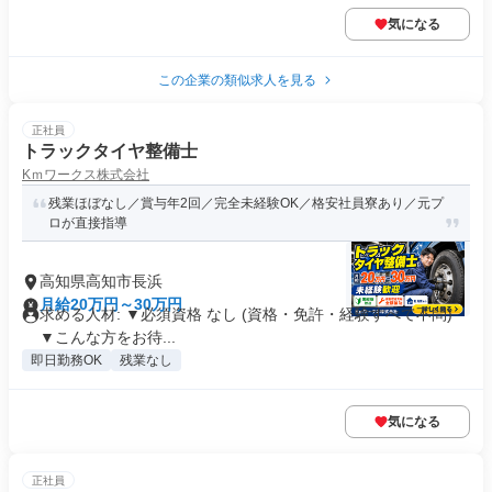
気になる
この企業の類似求人を見る
正社員
トラックタイヤ整備士
Κｍワークス株式会社
残業ほぼなし／賞与年2回／完全未経験OK／格安社員寮あり／元プ
ロが直接指導
高知県高知市長浜
月給20万円～30万円
求める人材: ▼必須資格 なし (資格・免許・経験すべて不問)
▼こんな方をお待...
即日勤務OK
残業なし
気になる
正社員