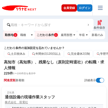
会員登録
ログイン
職種・キーワードから探す
条件保存
勤務地
職種
こだわり条件
雇用形態
年収
新着のみ
1
1
こだわり条件の追加設定を忘れていませんか？
土日祝休み
年間休日120日以上
完全週休2日制
学歴
高知市（高知県）、残業なし（原則定時退社）の転職・求
人情報
229
件
1
〜
100
件目を表示中
関連度順
新着順
詳細表示
正社員
通信設備の現場作業スタッフ
株式会社 双電社