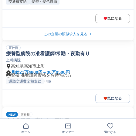
交通費支給
髪型・髪色自由
気になる
この企業の類似求人を見る
正社員
療養型病院の准看護師/常勤・夜勤有り
上町病院
高知県高知市上町
月給21万4800円～30万9500円
資格 准看護師資格をお持ちの方
通勤交通費全額支給
+4個
気になる
NEW
正社員
土木作業員 高知市 正社員
株式会社大谷興産
ホーム
オファー
気になる
⭕月給30～35万円＋賞与年2回+退職金制度あり。経験者優遇★19