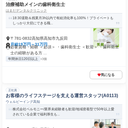
治療補助メインの歯科衛生士
はまだデンタルクリニック
18:30退勤＆残業月3h以内で有給消化率も100%！プライベートも
しっかり大切にできる職...
〒781-0832高知県高知市九反田
月給19万円～31万円
必要資格・経験 ＜必須＞ ・歯科衛生士 ＜歓迎＞ ・歯科衛生
士の経験がある方 ...
年間休日120日以上
+3個
気になる
正社員
お客様のライフステージを支える運営スタッフ(A0113)
ウェルビーイング高知
株式会社ベルモニー/業界未経験者も歓迎/地域密着型で50年以上愛
されている企業で福利厚生も...