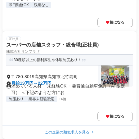
即日勤務OK
残業なし
気になる
正社員
スーパーの店舗スタッフ・総合職(正社員)
株式会社サンプラザ
30種類以上の福利厚生や休暇制度あり！
〒780-8019高知県高知市北竹島町
月給19万円～22万円
求めている人材 ・未経験OK ・要普通自動車免許（AT限定
可） ＜下記のような方にお...
制服あり
業界未経験歓迎
+14個
気になる
この企業の類似求人を見る