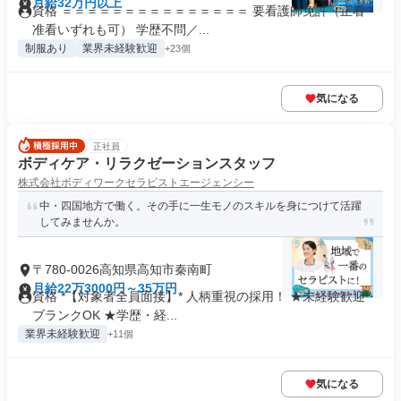
月給32万円以上
資格 ＝＝＝＝＝＝＝＝＝＝＝＝＝＝＝ 要看護師免許（正看・
准看いずれも可） 学歴不問／...
制服あり
業界未経験歓迎
+23個
気になる
正社員
ボディケア・リラクゼーションスタッフ
株式会社ボディワークセラピストエージェンシー
中・四国地方で働く。その手に一生モノのスキルを身につけて活躍
してみませんか。
〒780-0026高知県高知市秦南町
月給22万3000円～35万円
資格 *【対象者全員面接】* 人柄重視の採用！ ★未経験歓迎・
ブランクOK ★学歴・経...
業界未経験歓迎
+11個
気になる