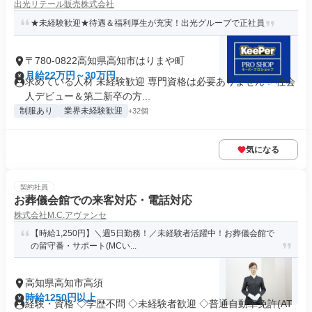
出光リテール販売株式会社
★未経験歓迎★待遇＆福利厚生が充実！出光グループで正社員
〒780-0822高知県高知市はりまや町
月給22万円～30万円
求めている人材 未経験歓迎 専門資格は必要ありません ✅社会
人デビュー＆第二新卒の方...
制服あり
業界未経験歓迎
+32個
気になる
契約社員
お葬儀会館での来客対応・電話対応
株式会社M.C.アヴァンセ
【時給1,250円】＼週5日勤務！／未経験者活躍中！お葬儀会館で
の留守番・サポート(MCい...
高知県高知市高須
時給1250円以上
経験・資格 ◇学歴不問 ◇未経験者歓迎 ◇普通自動車免許(AT