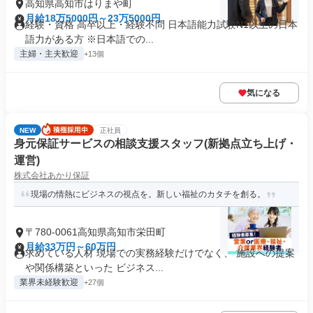
高知県高知市はりまや町
月給18万5000円～23万5000円
経験・資格 高卒以上・経験不問 日本語能力試験N1以上の日本
語力がある方 ※日本語での...
主婦・主夫歓迎
+13個
気になる
NEW
正社員
身元保証サービスの相談支援スタッフ(新拠点立ち上げ・
運営)
株式会社あかり保証
現場の情熱にビジネスの視点を。新しい福祉のカタチを創る。
〒780-0061高知県高知市栄田町
月給33万円～60万円
求めている人材 現場での実務経験だけでなく、 施設への提案
や関係構築といった ビジネス...
業界未経験歓迎
+27個