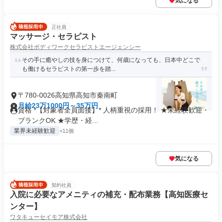
気になる
正社員
マッサージ・セラピスト
株式会社ボディワークセラピストエージェンシー
その手に癒やしの技を身につけて、何歳になっても、日本中どこで
も働けるセラピストの第一歩を踏...
〒780-0026高知県高知市秦南町
月給23万1000円～35万円
資格 *【対象者全員面接】* 人柄重視の採用！ ★未経験歓迎・
ブランクOK ★学歴・経...
業界未経験歓迎
+11個
気になる
契約社員
入院に必要なアメニティの補充・配布業務【高知医療セ
ンター】
ワタキューセイモア株式会社