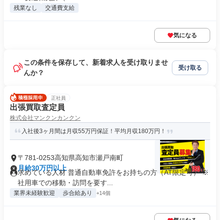
残業なし
交通費支給
気になる
この条件を保存して、新着求人を受け取りませ
受け取る
んか？
正社員
出張買取査定員
株式会社マンクンカンクン
入社後3ヶ月間は月収55万円保証！平均月収180万円！
〒781-0253高知県高知市瀬戸南町
月給30万円以上
求めている人材 普通自動車免許をお持ちの方（AT限定可） ※
社用車での移動・訪問を要す...
業界未経験歓迎
歩合給あり
+14個