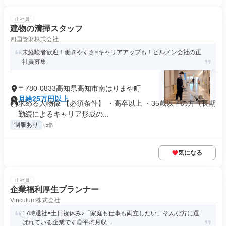
正社員
建物の清掃スタッフ
四国管財株式会社
未経験者歓迎！働きやすさ×キャリアアップも！ビルメン会社の正
社員募集
〒780-0833高知県高知市南はりまや町
月給25万円以上
求める人物像 【必須条件】 ・高卒以上 ・35歳以下の方（長期
勤続によるキャリア形成の...
制服あり
+5個
気になる
正社員
企業福利厚生プランナー
Vinculum株式会社
17時退社×土日祝休み♪「家庭も仕事も両立したい」そんな方に選
ばれている企業です◎平均月収...