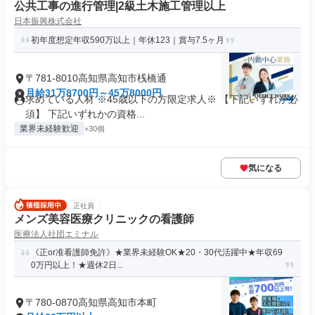
公共工事の進行管理|2級土木施工管理以上
日本振興株式会社
初年度想定年収590万以上｜年休123｜賞与7.5ヶ月
〒781-8010高知県高知市桟橋通
月給31万8700円～45万8000円
求めている人材 ※45歳以下の方限定求人※ 【下記いずれか必
須】 下記いずれかの資格...
業界未経験歓迎
+30個
気になる
正社員
メンズ美容医療クリニックの看護師
医療法人社団エミナル
《正or准看護師免許》★業界未経験OK★20・30代活躍中★年収69
0万円以上！★週休2日...
〒780-0870高知県高知市本町