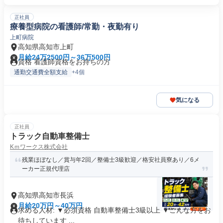
正社員
療養型病院の看護師/常勤・夜勤有り
上町病院
高知県高知市上町
月給24万2500円～36万500円
資格 看護師資格をお持ちの方
通勤交通費全額支給
+4個
気になる
正社員
トラック自動車整備士
Κｍワークス株式会社
残業ほぼなし／賞与年2回／整備士3級歓迎／格安社員寮あり／6メ
ーカー正規代理店
高知県高知市長浜
月給20万円～40万円
求める人材: ▼必須資格 自動車整備士3級以上 ▼こんな方をお
待ちしています ...