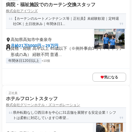
病院・福祉施設でのカーテン交換スタッフ
株式会社アイワンズ
【カーテンのルートメンテナンス等｜正社員】未経験歓迎｜定時退
社OK｜土日祝休み｜年間休日1...
高知県高知市中秦泉寺
月給21万5000円～29万円
資格・経験 高卒以上 45歳以下（※例外事由3号イ：キャリア
形成の為） 経験不問 普通...
年間休日120日以上
+10個
気になる
正社員
ホテルフロントスタッフ
株式会社グリーンホテル・ズコーポレーション
県外転勤なし◎西日本を中心に31店舗を展開する安定企業！シフ
トは柔軟に対応しています◎希望...