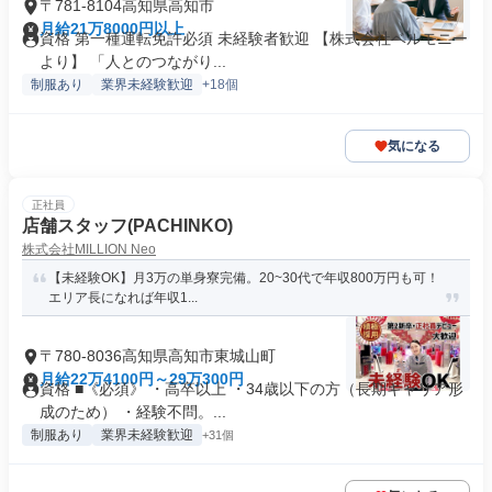
〒781-8104高知県高知市
月給21万8000円以上
資格 第一種運転免許必須 未経験者歓迎 【株式会社ベルモニー
より】 「人とのつながり...
制服あり
業界未経験歓迎
+18個
気になる
正社員
店舗スタッフ(PACHINKO)
株式会社MILLION Neo
【未経験OK】月3万の単身寮完備。20~30代で年収800万円も可！
エリア長になれば年収1...
〒780-8036高知県高知市東城山町
月給22万4100円～29万300円
資格 ■《必須》 ・高卒以上 ・34歳以下の方（長期キャリア形
成のため） ・経験不問。...
制服あり
業界未経験歓迎
+31個