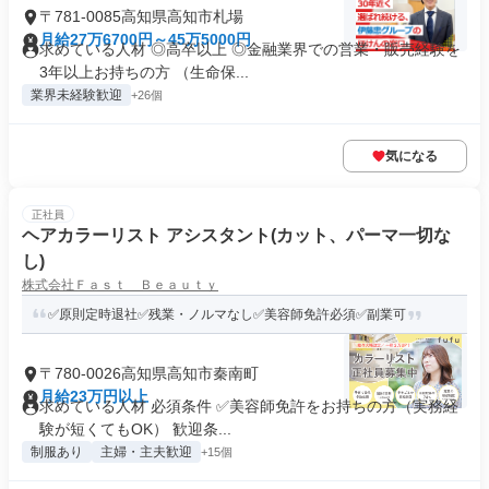
〒781-0085高知県高知市札場
月給27万6700円～45万5000円
求めている人材 ◎高卒以上 ◎金融業界での営業・販売経験を
3年以上お持ちの方 （生命保...
業界未経験歓迎
+26個
気になる
正社員
ヘアカラーリスト アシスタント(カット、パーマ一切な
し)
株式会社Ｆａｓｔ Ｂｅａｕｔｙ
✅原則定時退社✅残業・ノルマなし✅美容師免許必須✅副業可
〒780-0026高知県高知市秦南町
月給23万円以上
求めている人材 必須条件 ✅美容師免許をお持ちの方（実務経
験が短くてもOK） 歓迎条...
制服あり
主婦・主夫歓迎
+15個