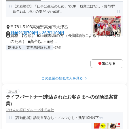
【未経験◎】「仕事は生活のため」でOK！残業ほぼなし・賞与/昇
給年2回。地元の友だちや家族...
〒781-5103高知県高知市大津乙
月給21万700円～26万1100円
資格 【必須】 ■35歳未満の方（長期勤続によるキャリア形成
のため） ■高卒以上 ■経...
制服あり
業界未経験歓迎
+27個
気になる
この企業の類似求人を見る
正社員
ライフパートナー(来店されたお客さまへの保険提案営
業)
ほけんの窓口グループ株式会社
【高知配属】訪問営業なし・ノルマなし・残業10H以下