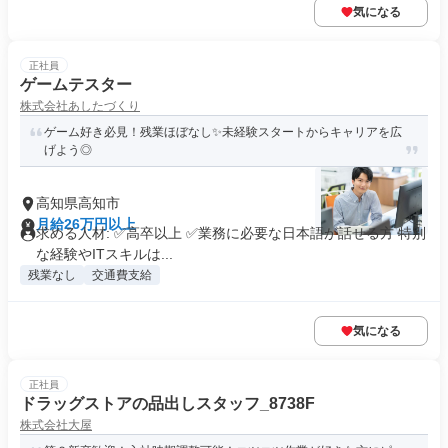
気になる
正社員
ゲームテスター
株式会社あしたづくり
ゲーム好き必見！残業ほぼなし✨未経験スタートからキャリアを広
げよう◎
高知県高知市
月給26万円以上
求める人材: ✅高卒以上 ✅業務に必要な日本語が話せる方 特別
な経験やITスキルは...
残業なし
交通費支給
気になる
正社員
ドラッグストアの品出しスタッフ_8738F
株式会社大屋