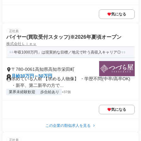
気になる
正社員
バイヤー(買取受付スタッフ)※2026年夏頃オープン
株式会社Ｌｉｅｕ
年収1000万円」は現実的な目標／地元で叶う高収入キャリア◎
〒780-0061高知県高知市栄田町
月給30万円～50万円
求めている人材 【求める人物像】 ・学歴不問(中卒/高卒OK)
・新卒、第二新卒の方で...
業界未経験歓迎
歩合給あり
+37個
気になる
この企業の類似求人を見る
正社員