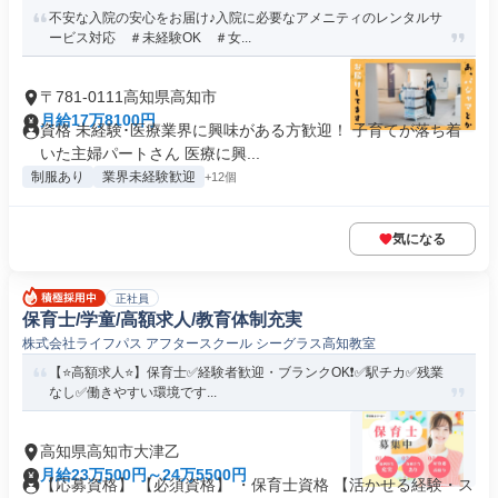
不安な入院の安心をお届け♪入院に必要なアメニティのレンタルサ
ービス対応 ＃未経験OK ＃女...
〒781-0111高知県高知市
月給17万8100円
資格 未経験･医療業界に興味がある方歓迎！ 子育てが落ち着
いた主婦パートさん 医療に興...
制服あり
業界未経験歓迎
+12個
気になる
正社員
保育士/学童/高額求人/教育体制充実
株式会社ライフパス アフタースクール シーグラス高知教室
【⭐高額求人⭐】保育士✅経験者歓迎・ブランクOK❗️✅駅チカ✅残業
なし✅働きやすい環境です...
高知県高知市大津乙
月給23万500円～24万5500円
【応募資格】 【必須資格】 ・保育士資格 【活かせる経験・ス