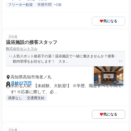
フリーター歓迎
学歴不問
+2個
気になる
正社員
温浴施設の接客スタッフ
株式会社セントラル
人気スポット姫若子の湯！温浴施設で一緒に働きませんか？接客･
館内管理をお任せします！ スタ...
高知県高知市海老ノ丸
月給22万円
求める人材: 【未経験、大歓迎!】 ※学歴、職歴すべて不問で
す! ※応募に際して、必...
残業なし
交通費支給
気になる
正社員