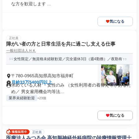
な方を歓迎します ...
気になる
正社員
障がい者の方と日常生活を共に過ごし支える仕事
一般社団法人ＨＫ
女性限定／無資格未経験歓迎／完全週休3日（週4勤務）／夜勤有
〒780-0965高知県高知市福井町
月給33万5400円以上
求めている人材 ・女性のみ （女性利用者の着替え等があるた
め／ 男女雇用機会均等法...
業界未経験歓迎
+23個
気になる
正社員
医療法人みつる会 高知脳神経外科病院の診療情報管理士