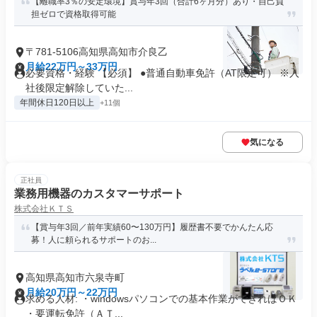
【離職率3％の安定環境】賞与年3回（合計6ヶ月分）あり・自己負
担ゼロで資格取得可能
〒781-5106高知県高知市介良乙
月給22万円～33万円
必要資格・経験 【必須】 ●普通自動車免許（AT限定可） ※入
社後限定解除していた...
年間休日120日以上
+11個
気になる
正社員
業務用機器のカスタマーサポート
株式会社ＫＴＳ
【賞与年3回／前年実績60〜130万円】履歴書不要でかんたん応
募！人に頼られるサポートのお...
高知県高知市六泉寺町
月給20万円～22万円
求める人材: ・windowsパソコンでの基本作業ができればＯＫ
・要運転免許（ＡＴ...