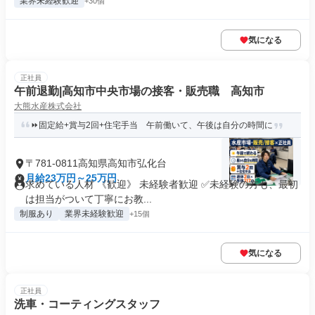
業界未経験歓迎
+30個
気になる
正社員
午前退勤|高知市中央市場の接客・販売職 高知市
大熊水産株式会社
⏩固定給+賞与2回+住宅手当 午前働いて、午後は自分の時間に
〒781-0811高知県高知市弘化台
月給23万円～25万円
求めている人材 《歓迎》 未経験者歓迎 ✅未経験の方も、最初
は担当がついて丁寧にお教...
制服あり
業界未経験歓迎
+15個
気になる
正社員
洗車・コーティングスタッフ