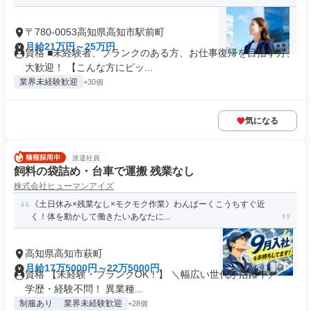
〒780-0053高知県高知市駅前町
月給21万円～25万円
資格 ■未経験者、ブランクのある方、お仕事復帰を目指す方、
大歓迎！ 【こんな方にピッ...
業界未経験歓迎
+30個
気になる
派遣社員
飼料の袋詰め・台車で運搬 残業なし
株式会社ヒューマンアイズ
《土日休み×残業なし×モクモク作業》わんぱーくこうちすぐ近
く！体を動かして働きたいあなたに...
高知県高知市萩町
月給17万5000円～22万5000円
資格 【未経験・ブランクOK！】 ＼幅広い世代が活躍中／ ＊
学歴・経験不問！ 異業種...
制服あり
業界未経験歓迎
+28個