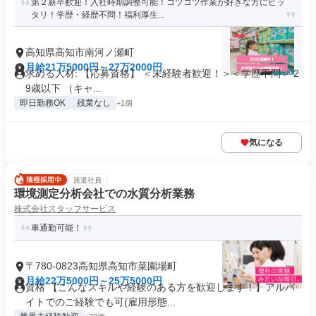
第２新卒歓迎！入社時期調整可能！コツコツ作業が好きな方にピッ
タリ！学歴・経歴不問！福利厚生...
高知県高知市南河ノ瀬町
月給21万5000円～27万2000円
求める人材: 【応募資格】 ＜未経験者歓迎！＞＜学歴不問＞ 2
9歳以下 （キャ...
即日勤務OK
残業なし
+1個
気になる
派遣社員
環境測定分析会社での水質分析業務
株式会社スタッフサービス
車通勤可能！
〒780-0823高知県高知市菜園場町
月給22万5000円～25万5000円
資格 【こんなスキルや経験のある方を歓迎します！】アルバ
イトでのご経験でも可(雇用形態...