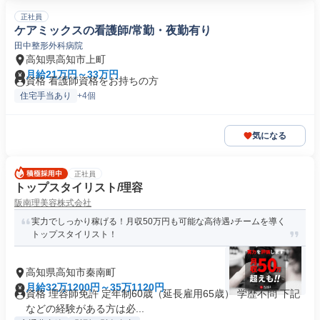
正社員
ケアミックスの看護師/常勤・夜勤有り
田中整形外科病院
高知県高知市上町
月給21万円～33万円
資格 看護師資格をお持ちの方
住宅手当あり
+4個
気になる
正社員
トップスタイリスト/理容
阪南理美容株式会社
実力でしっかり稼げる！月収50万円も可能な高待遇♪チームを導く
トップスタイリスト！
高知県高知市秦南町
月給32万1200円～35万1120円
資格 理容師免許 定年制60歳（延長雇用65歳） 学歴不問 下記
などの経験がある方は必...