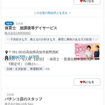
気になる
この企業の類似求人を見る
NEW
正社員
保育士 放課後等デイサービス
株式会社240RISING
子供好きな方、教えるのが好きな方、療育に興味のある方大歓迎！
〒781-0015高知県高知市薊野西町
月給24万円～32万円
求めている人材 【必須】 ・保育士 ・普通自動車運転免許（A
T限定可） ◎障がい...
主婦・主夫歓迎
車通勤OK
+9個
気になる
正社員
パチンコ店のスタッフ
株式会社MILLION Neo