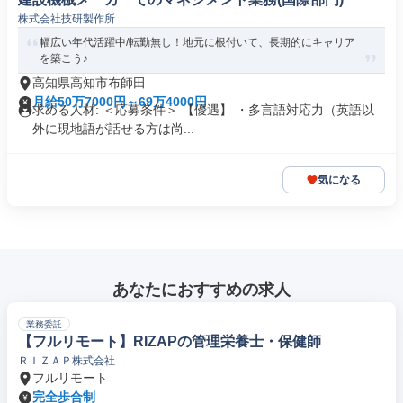
株式会社技研製作所
幅広い年代活躍中/転勤無し！地元に根付いて、長期的にキャリア
を築こう♪
高知県高知市布師田
月給50万7000円～69万4000円
求める人材: ＜応募条件＞ 【優遇】 ・多言語対応力（英語以
外に現地語が話せる方は尚...
気になる
あなたにおすすめの求人
業務委託
【フルリモート】RIZAPの管理栄養士・保健師
ＲＩＺＡＰ株式会社
フルリモート
完全歩合制