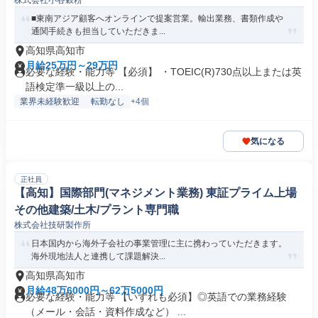
株式会社小谷穀粉
■東南アジア顧客へオンラインで提案営業。輸出業務、書類作成や
通関手続きも担当していただきま...
高知県高知市
月給25万円～29万円
必要な経験・能力等 【必須】 ・TOEIC(R)730点以上または英
語検定準一級以上の...
業界未経験歓迎
転勤なし
+4個
気になる
正社員
【高知】国際部門(マネジメント業務) 東証プライム上場
その他建築/土木/プラント専門職
株式会社技研製作所
日本国内から海外子会社の事業管理に主に携わっていただきます。
海外現地法人と連携して課題解決...
高知県高知市
月給48万6000円～62万5000円
必要な経験・能力等 【いずれも必須】◎英語での業務経験
（メール・会話・資料作成など） ...