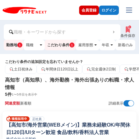
会員登録
ログイン
職種・キーワードから探す
条件保存
勤務地
職種
こだわり条件
雇用形態
年収
新着のみ
1
1
こだわり条件の追加設定を忘れていませんか？
土日祝休み
年間休日120日以上
完全週休2日制
学歴
高知市（高知県）、海外勤務・海外出張ありの転職・求人
情報
5
件
1
〜
5
件目を表示中
関連度順
新着順
詳細表示
正社員
【高知市/海外営業(WEBメイン)】業務未経験OK/年間休
日120日/UIターン歓迎 食品/飲料/香料法人営業