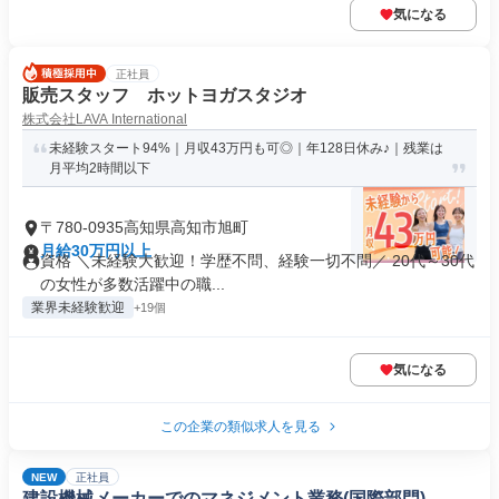
気になる
正社員
販売スタッフ ホットヨガスタジオ
株式会社LAVA International
未経験スタート94%｜月収43万円も可◎｜年128日休み♪｜残業は
月平均2時間以下
〒780-0935高知県高知市旭町
月給30万円以上
資格 ＼未経験大歓迎！学歴不問、経験一切不問／ 20代～30代
の女性が多数活躍中の職...
業界未経験歓迎
+19個
気になる
この企業の類似求人を見る
NEW
正社員
建設機械メーカーでのマネジメント業務(国際部門)