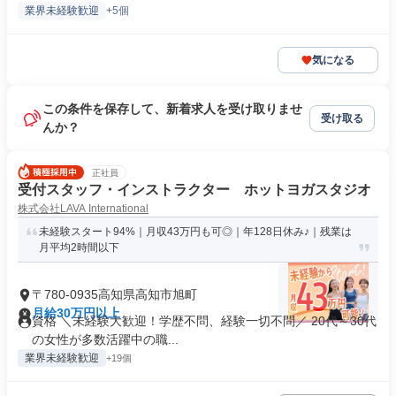
業界未経験歓迎
+5個
気になる
この条件を保存して、新着求人を受け取りませ
受け取る
んか？
正社員
受付スタッフ・インストラクター ホットヨガスタジオ
株式会社LAVA International
未経験スタート94%｜月収43万円も可◎｜年128日休み♪｜残業は
月平均2時間以下
〒780-0935高知県高知市旭町
月給30万円以上
資格 ＼未経験大歓迎！学歴不問、経験一切不問／ 20代～30代
の女性が多数活躍中の職...
業界未経験歓迎
+19個