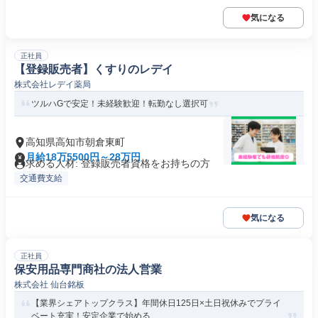
気になる
正社員
【登録販売者】くすりのレデイ
株式会社レデイ薬局
ツルハGで安定！未経験歓迎！転勤なし選択可
高知県高知市朝倉東町
月給18万5500円～28万円
求める人材: 登録販売者資格をお持ちの方
交通費支給
気になる
正社員
保安用品専門商社の法人営業
株式会社 仙台銘板
【業界シェアトップクラス】年間休日125日×土日祝休みでプライ
ベート充実！安定企業で始める...