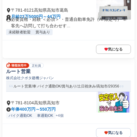
〒781-8121高知県高知市葛島
月給23万5000円～44万円
必要資格・経験 ＜必須＞ ・普通自動車免許（AT限定可） ※
客先へ訪問して打ち合わせす...
未経験者歓迎
賞与あり
気になる
正社員
ルート営業
株式会社クボタ建機ジャパン
ルート営業/車 バイク通勤OK/賞与あり/土日祝休み/高知市/29356
〒781-8104高知県高知市
年俸400万円～550万円
バイク通勤OK
車通勤OK
+4個
気になる