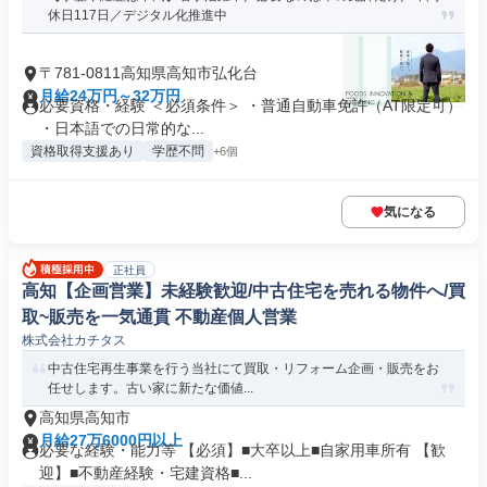
休日117日／デジタル化推進中
〒781-0811高知県高知市弘化台
月給24万円～32万円
必要資格・経験 ＜必須条件＞ ・普通自動車免許（AT限定可）
・日本語での日常的な...
資格取得支援あり
学歴不問
+6個
気になる
正社員
高知【企画営業】未経験歓迎/中古住宅を売れる物件へ/買
取~販売を一気通貫 不動産個人営業
株式会社カチタス
中古住宅再生事業を行う当社にて買取・リフォーム企画・販売をお
任せします。古い家に新たな価値...
高知県高知市
月給27万6000円以上
必要な経験・能力等 【必須】■大卒以上■自家用車所有 【歓
迎】■不動産経験・宅建資格■...