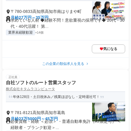
〒780-0833高知県高知市南はりまや町
月給27万円～35万円
求めている人材 ◆経験不問！意欲重視の採用です◆ 20代・30
代・40代活躍！ 第...
業界未経験歓迎
+14個
気になる
この企業の類似求人を見る
正社員
自社ソフトのルート営業スタッフ
株式会社キタムラコンピュータ
年休128日・土日祝休み／残業ほぼなし・定時退社可！
〒781-8121高知県高知市葛島
月給23万5000円～45万円
必要資格・経験 ＜必須＞ ・普通自動車免許（AT限定可） ＜
経験者・ブランク歓迎＞...