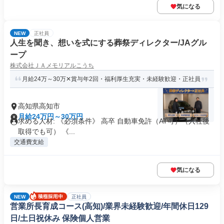
気になる
NEW
正社員
人生を聞き、想いを式にする葬祭ディレクター/JAグル
ープ
株式会社ＪＡメモリアルこうち
月給24万～30万✕賞与年2回・福利厚生充実・未経験歓迎・正社員
高知県高知市
月給24万円～30万円
求める人材: 《必須条件》 高卒 自動車免許（AT可）（入社後
取得でも可） 《...
交通費支給
気になる
NEW
正社員
営業所長育成コース(高知)/業界未経験歓迎/年間休日129
日/土日祝休み 保険個人営業