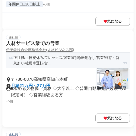
年間休日120日以上
+8個
気になる
正社員
人材サービス業での営業
伊予鉄総合企画株式会社(人材ビジネス部)
正社員/土日祝休み/フレックス/残業5時間/転勤なし/営業/既存・新
規あり/社用車運転/営...
〒780-0870高知県高知市本町
月給21万円～27万円
■求める人物像・資格 ◇大卒以上 ◇普通自動車免許必須（AT
限定可） ◇営業経験ある方...
+5個
気になる
正社員