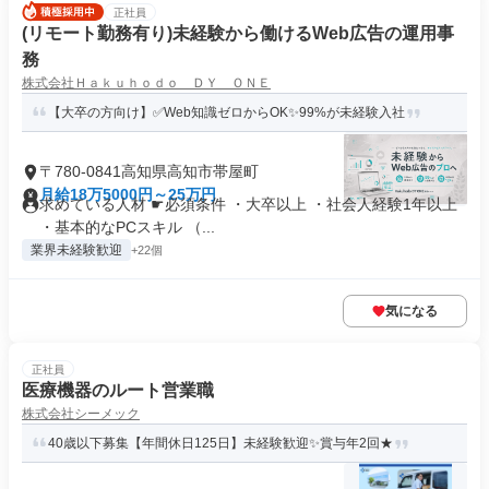
正社員
(リモート勤務有り)未経験から働けるWeb広告の運用事
務
株式会社Ｈａｋｕｈｏｄｏ ＤＹ ＯＮＥ
【大卒の方向け】✅Web知識ゼロからOK✨99%が未経験入社
〒780-0841高知県高知市帯屋町
月給18万5000円～25万円
求めている人材 ☛必須条件 ・大卒以上 ・社会人経験1年以上
・基本的なPCスキル （...
業界未経験歓迎
+22個
気になる
正社員
医療機器のルート営業職
株式会社シーメック
40歳以下募集【年間休日125日】未経験歓迎✨賞与年2回★