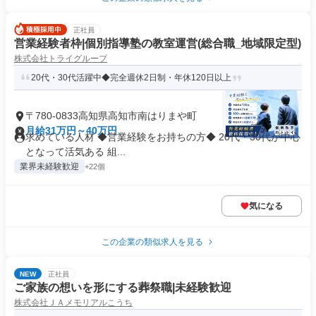
正社員
営業経験者枠|個別指導塾の教室運営(総合職_地域限定型)
株式会社トライグループ
20代・30代活躍中◆完全週休2日制・年休120日以上
〒780-0833高知県高知市南はりまや町
月給31万円～40万円
求めている人材 ◆営業経験をお持ちの方◆ 20代・30代が中心
となって活気ある 組...
業界未経験歓迎
+22個
気になる
この企業の類似求人を見る
NEW
正社員
ご家族の想いを形にする葬祭職|未経験歓迎
株式会社ＪＡメモリアルこうち