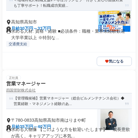
＜地域特化の転職支援✊️＞専任カウンセラー付きで安心◎面接対策
も丁寧サポート！転職成功実績...
高知県高知市
月給30万円～33万円
求める人材: 資格・経験 ■必須条件：職種・業界未経験歓迎 ・
大学卒業以上 ※特別な...
交通費支給
気になる
正社員
営業マネージャー
四国管財株式会社
【管理職候補】営業マネージャー（総合ビルメンテナンス会社）◆
営業経験・マネジメント経験のあ...
〒780-0833高知県高知市南はりまや町
月給35万円～40万円
求める人物像 【このような方を歓迎いたします】 ・成長意欲
が高く、キャリアアップに本気...