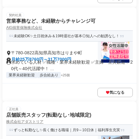
契約社員
営業事務など、未経験からチャレンジ可
AIG損害保険株式会社
未経験OK✨土日祝休み＆19時退社が基本◎知人への勧誘なし！
〒780-0822高知県高知市はりまや町
月給25万8760円～31万7000円
求めている人材 ✅職種・業界未経験歓迎 ✅主婦・主夫歓迎 ✅2
0代～40代活躍中！ ...
業界未経験歓迎
歩合給あり
+25個
気になる
正社員
店舗販売スタッフ(転勤なし･地域限定)
株式会社アダストリア
ずっと転勤なし✨長く働ける職場｜月9～10日休｜福利厚生充実