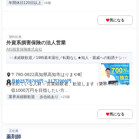
年間休日120日以上
+6個
気になる
契約社員
外資系損害保険の法人営業
AIG損害保険株式会社
未経験歓迎／19時基本退社／転勤なし★知人・親戚への勧誘ナシ
〒780-0822高知県高知市はりまや町
月給25万8760円～31万7000円
求めている人材 ✅営業経験者、歓迎します（業界不問） ✅年
収1000万円を目指したい方...
業界未経験歓迎
歩合給あり
+23個
気になる
正社員
薬剤師