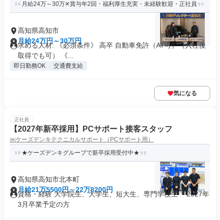
月給24万～30万✕賞与年2回・福利厚生充実・未経験歓迎・正社員
高知県高知市
月給24万円～30万円
求める人材: 《必須条件》 高卒 自動車免許（AT可）（入社後
取得でも可） 《...
即日勤務OK
交通費支給
気になる
正社員
【2027年新卒採用】PCサポート接客スタッフ
㈱ケーズデンキテクニカルサポート（PCサポート用）
★ケーズデンキグループで新卒採用受付中★
高知県高知市北本町
月給21万5500円～22万8200円
資格・経験 大学院生、大学生、短大生、専門学校生 ＊2027年
3月卒業予定の方