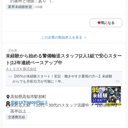
の条件と理由：あり （...
業界未経験歓迎
+16個
気になる
この企業の類似求人を見る
正社員
未経験から始める警備輸送スタッフ|2人1組で安心スター
ト|12年連続ベースアップ中
ＡＬＳＯＫ株式会社
【95%が未経験スタート！安定・働きやすさ重視の方へ】未経験
からでも月収31万が可能に！年...
高知県高知市駅前町
月給19万9800円以上
求める人材: ✧20代～30代のスタッフ活躍中 ✧ 【必須条件】 *
高卒以上 ...
交通費支給