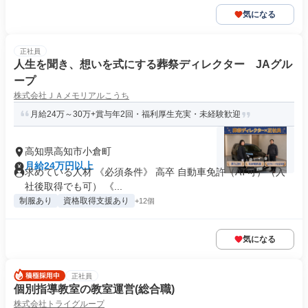
気になる
正社員
人生を聞き、想いを式にする葬祭ディレクター JAグル
ープ
株式会社ＪＡメモリアルこうち
月給24万～30万+賞与年2回・福利厚生充実・未経験歓迎
高知県高知市小倉町
月給24万円以上
求めている人材 《必須条件》 高卒 自動車免許（AT可）（入
社後取得でも可） 《...
制服あり
資格取得支援あり
+12個
気になる
正社員
個別指導教室の教室運営(総合職)
株式会社トライグループ