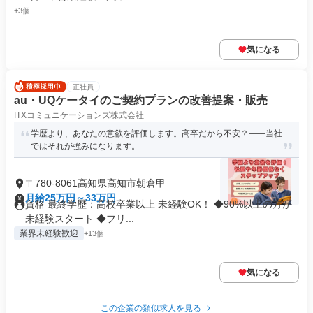
+3個
気になる
正社員
au・UQケータイのご契約プランの改善提案・販売
ITXコミュニケーションズ株式会社
学歴より、あなたの意欲を評価します。高卒だから不安？――当社
ではそれが強みになります。
〒780-8061高知県高知市朝倉甲
月給25万円～33万円
資格 最終学歴：高校卒業以上 未経験OK！ ◆90%以上の方が
未経験スタート ◆フリ...
業界未経験歓迎
+13個
気になる
この企業の類似求人を見る