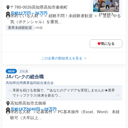
〒780-0026高知県高知市秦南町
月給22万円～36万円
求めている人材 ＜＜ 経験不問！未経験者歓迎 ＞＞ 意欲･やる
気（ポテンシャル）を重視...
業界未経験歓迎
+45個
気になる
この企業の類似求人を見る
NEW
正社員
JAバンクの総合職
高知県信用農業協同組合連合会
革新を続ける老舗で、**あなたのアイデアを実現しませんか★業界
でトップクラス/未来を創るワ...
高知県高知市北御座
月給18万5040円～28万円
求める人材: ＜応募条件＞ PC基本操作（Excel、Word） 未経
験可（大卒以上...