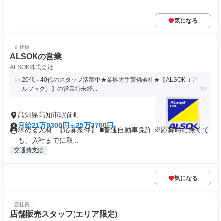
気になる
正社員
ALSOKの営業
ALSOK株式会社
20代～40代のスタッフ活躍中★業界大手警備会社★【ALSOK（ア
ルソック）】の営業◎未経...
高知県高知市駅前町
月給21万9300円～25万3700円
求める人材: 【応募条件】 ■普通自動車免許 ※応募時に無くて
も、入社までに取...
交通費支給
気になる
正社員
店舗販売スタッフ(エリア限定)