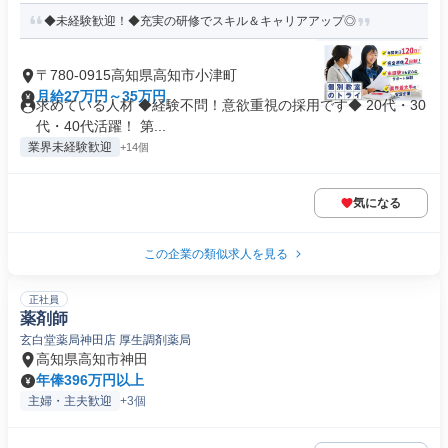
◆未経験歓迎！◆充実の研修でスキル＆キャリアアップ◎
〒780-0915高知県高知市小津町
月給27万円～35万円
求めている人材 ◆経験不問！意欲重視の採用です◆ 20代・30
代・40代活躍！ 第...
業界未経験歓迎
+14個
気になる
この企業の類似求人を見る
正社員
薬剤師
玄白堂薬局神田店 厚生調剤薬局
高知県高知市神田
年俸396万円以上
主婦・主夫歓迎
+3個