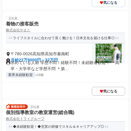
気になる
正社員
着物の接客販売
株式会社やまと
ライフスタイルに合わせて長く働ける！日本文化を届ける仕事◎
〒780-0026高知県高知市秦南町
月給23万9000円～32万円
求めている人材 学歴不問！経験不問！未経験者歓迎！ ＊高
卒・大学卒など学歴不問 ＊第...
業界未経験歓迎
+19個
気になる
正社員
個別指導教室の教室運営(総合職)
株式会社トライグループ
◆未経験歓迎！◆充実の研修でスキル＆キャリアアップ◎