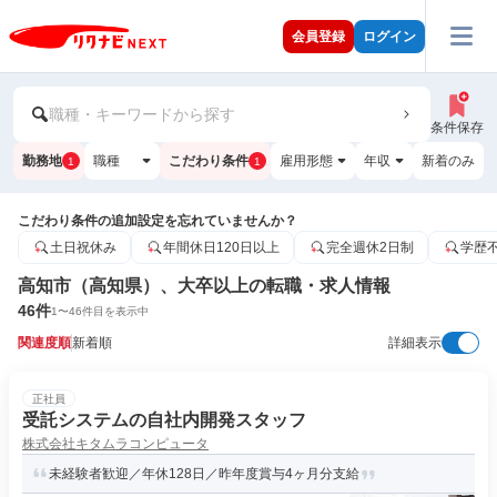
会員登録
ログイン
職種・キーワードから探す
条件保存
勤務地
職種
こだわり条件
雇用形態
年収
新着のみ
1
1
こだわり条件の追加設定を忘れていませんか？
土日祝休み
年間休日120日以上
完全週休2日制
学歴
高知市（高知県）、大卒以上の転職・求人情報
46
件
1
〜
46
件目を表示中
関連度順
新着順
詳細表示
正社員
受託システムの自社内開発スタッフ
株式会社キタムラコンピュータ
未経験者歓迎／年休128日／昨年度賞与4ヶ月分支給