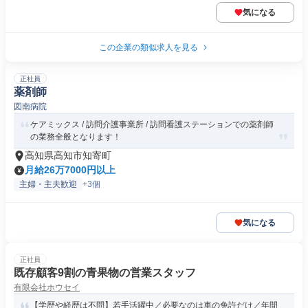
気になる
この企業の類似求人を見る
正社員
薬剤師
図南病院
ケアミックス / 訪問介護事業所 / 訪問看護ステーションでの薬剤師
の業務全般となります！
高知県高知市知寄町
月給26万7000円以上
主婦・主夫歓迎
+3個
気になる
正社員
既存顧客9割の青果物の営業スタッフ
有限会社ホウセイ
【学歴や経歴は不問】若手活躍中／必要なのは車の免許だけ／年間