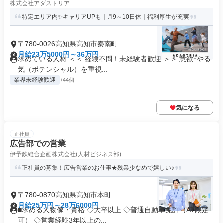
株式会社アダストリア
特定エリア内✨キャリアUPも｜月9～10日休｜福利厚生が充実
〒780-0026高知県高知市秦南町
月給23万5000円～36万円
求めている人材 ＜＜ 経験不問！未経験者歓迎 ＞＞ 意欲･やる
気（ポテンシャル）を重視...
業界未経験歓迎
+44個
気になる
正社員
広告部での営業
伊予鉄総合企画株式会社(人材ビジネス部)
正社員の募集！広告営業のお仕事★残業少なめで嬉しい♪
〒780-0870高知県高知市本町
月給25万円～28万6000円
■求める人物像・資格 ◇大卒以上 ◇普通自動車免許（AT限定
可） ◇営業経験3年以上の...