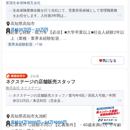
富国生命保険相互会社
生命保険業務全般を行う当社にて、営業所長候補として管理職業務
をお任せします。入社後3年間は...
高知県高知市
月給30万円～33万円
必要な経験・能力等 【必須】■大学卒業以上■社会人経験2年以
上（業種・業界未経験歓迎、...
業界未経験歓迎
+7個
気になる
正社員
ネクステージの店舗販売スタッフ
株式会社 ネクステージ
ネクステージの店舗販売スタッフ／賞与年4回／高収入可能／年間
休日125日／来店対応（完全反...
高知県高知市丸池町
月給24万3000円～64万4000円
応募条件 ◎経験不問◎ 【応募条件】 ・40歳未満の方 ※年齢