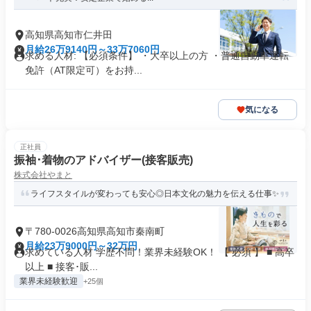
高知県高知市仁井田
月給26万9140円～33万7060円
求める人材: 【必須条件】 ・大卒以上の方 ・普通自動車運転
免許（AT限定可）をお持...
気になる
正社員
振袖･着物のアドバイザー(接客販売)
株式会社やまと
ライフスタイルが変わっても安心◎日本文化の魅力を伝える仕事✨
〒780-0026高知県高知市秦南町
月給23万9000円～32万円
求めている人材 学歴不問！業界未経験OK！ 【 必須 】 ■ 高卒
以上 ■ 接客･販...
業界未経験歓迎
+25個