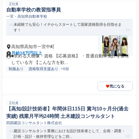
正社員
自動車学校の教習指導員
一宮・高知県自動車学校
未経験でも安心！イチからスタートして国家資格取得を目指せま
す！
高知県高知市一宮中町
月給18万円以上
■求める人物像・資格 【応募資格】 ・普通自動車免許を保有
している方 【こんな方を歓...
制服あり
資格取得支援あり
+8個
気になる
正社員
【高知/設計技術者】年間休日115日 賞与10ヶ月分(過去
実績) 残業月平均24時間 土木建設コンサルタント
四国建設コンサルタント株式会社
建設コンサルタント業務における設計技術者として、企画・調査・
計画・設計・維持管理などをご担...