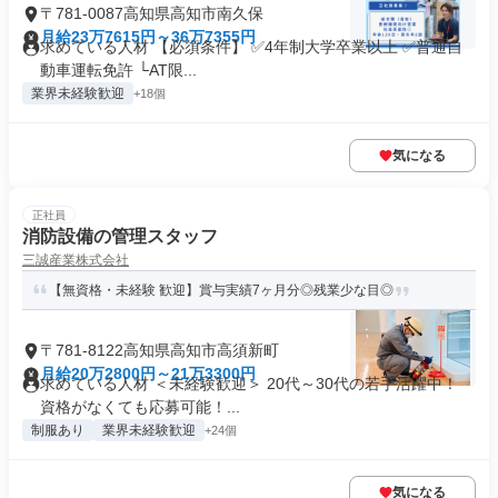
〒781-0087高知県高知市南久保
月給23万7615円～36万7355円
求めている人材 【必須条件】 ✅4年制大学卒業以上 ✅普通自
動車運転免許 └AT限...
業界未経験歓迎
+18個
気になる
正社員
消防設備の管理スタッフ
三誠産業株式会社
【無資格・未経験 歓迎】賞与実績7ヶ月分◎残業少な目◎
〒781-8122高知県高知市高須新町
月給20万2800円～21万3300円
求めている人材 ＜未経験歓迎＞ 20代～30代の若手活躍中！
資格がなくても応募可能！...
制服あり
業界未経験歓迎
+24個
気になる