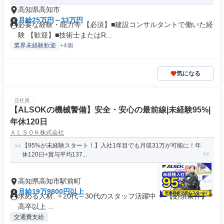
高知県高知市
月給25万円～33万円
必要な経験・能力等 【必須】■建設コンサルタントで働いた経
験 【歓迎】■技術士またはR...
業界未経験歓迎
+4個
気になる
正社員
【ALSOKの機械警備】安全・安心の最前線|未経験95%|
年休120日
ＡＬＳＯＫ株式会社
【95%が未経験スタート！】入社1年目でも月収31万が可能に！年
休120日+賞与平均137...
高知県高知市駅前町
月給19万9800円以上
求める人材: ✧20代～30代のスタッフ活躍中 ✧ 【必須条件】 *
高卒以上 ...
交通費支給