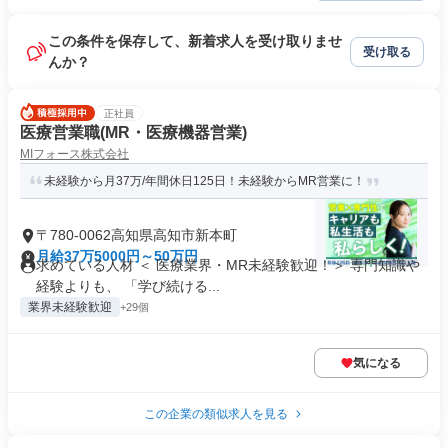
この条件を保存して、新着求人を受け取りませ
受け取る
んか？
正社員
医療営業職(MR・医療機器営業)
MIフォース株式会社
未経験から月37万/年間休日125日！未経験からMR営業に！
〒780-0062高知県高知市新本町
月給37万5000円～50万円
求めている人材 ＜ 医療業界・MR未経験歓迎！＞ 専門知識や
経験よりも、 「学び続ける...
業界未経験歓迎
+29個
気になる
この企業の類似求人を見る