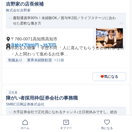
吉野家の店長候補
株式会社吉野家
書類通過率90%！未経験OK／賞与年2回／ライフステージに合わ
せた柔軟な働き方
〒780-0071高知県高知市
月給24万900円～35万円
求める人物像 ・学歴不問 ・人に喜んでもらうことが好きな方
・人と関わって進めるお仕事...
制服あり
業界未経験歓迎
+11個
気になる
正社員
障がい者採用枠/証券会社の事務職
SMBC日興証券株式会社
大手証券会社で正社員になれるチャンス♪土日祝休みですし、総合
職（全国転居）を希望の方には月...
ホーム
オファー
気になる