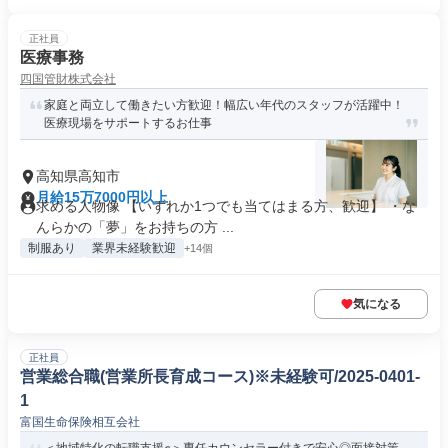
正社員
医療事務
四国管財株式会社
家庭と両立して働きたい方歓迎！幅広い年代のスタッフが活躍中！
医療現場をサポートするお仕事
高知県高知市
月給15万7000円以上
求める人物像 【いずれか1つでも当てはまる方、歓迎】 ・な
んらかの「夢」をお持ちの方 ...
制服あり
業界未経験歓迎
+14個
気になる
正社員
営業総合職(営業所長育成コース)※未経験可/2025-0401-
1
富国生命保険相互会社