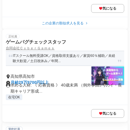
気になる
この企業の類似求人を見る
正社員
ゲームバグチェックスタッフ
合同会社ＣｙｂｅｒＧａｍｅｓ
ITスクール無料受講OK／資格取得支援あり／家賃60％補助／未経
験大歓迎／土日祝休み／年間...
高知県高知市
月給29万9700円以上
求める人材: 《 応募資格 》 40歳未満 （例外事由3号のイ・長
期キャリア形成...
在宅OK
気になる
契約社員