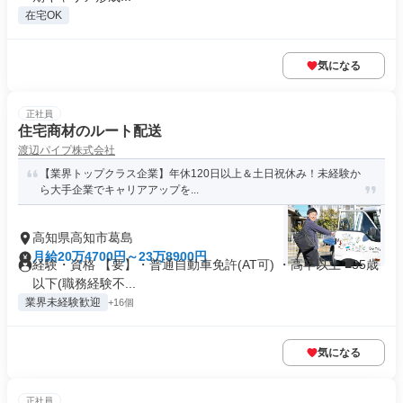
在宅OK
気になる
正社員
住宅商材のルート配送
渡辺パイプ株式会社
【業界トップクラス企業】年休120日以上＆土日祝休み！未経験か
ら大手企業でキャリアアップを...
高知県高知市葛島
月給20万4700円～23万8900円
経験・資格 【要】・普通自動車免許(AT可) ・高卒以上 ■35歳
以下(職務経験不...
業界未経験歓迎
+16個
気になる
正社員