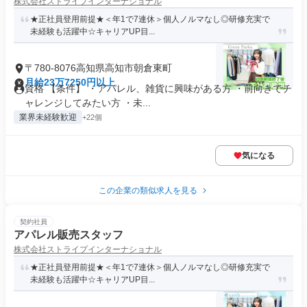
株式会社ストライプインターナショナル
★正社員登用前提★＜年1で7連休＞個人ノルマなし◎研修充実で
未経験も活躍中☆キャリアUP目...
〒780-8076高知県高知市朝倉東町
月給23万7250円以上
資格 【条件】 ・アパレル、雑貨に興味がある方 ・前向きでチ
ャレンジしてみたい方 ・未...
業界未経験歓迎
+22個
気になる
この企業の類似求人を見る
契約社員
アパレル販売スタッフ
株式会社ストライプインターナショナル
★正社員登用前提★＜年1で7連休＞個人ノルマなし◎研修充実で
未経験も活躍中☆キャリアUP目...