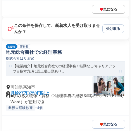
気になる
この条件を保存して、新着求人を受け取りませ
受け取る
んか？
NEW
正社員
地元総合商社での経理事務
株式会社はりま家
【職業紹介】地元総合商社での経理事務！転勤なし/キャリアアッ
プ目指す方/月1回土曜出勤あり...
高知県高知市
月給27万3750円以上
■求める人物像・資格 ◇経理事務の経験3年以上◇PC（Excel,
Word）が使用でき...
業界未経験歓迎
+4個
気になる