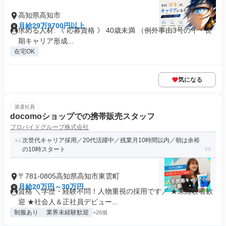
高知県高知市
月給29万9700円以上
求める人材: 《 応募資格 》 40歳未満 （例外事由3号のイ・長
期キャリア形成...
在宅OK
気になる
派遣社員
docomoショップでの携帯販売スタッフ
プロバイドグループ株式会社
次世代キャリア採用／20代活躍中／残業月10時間以内／朝は余裕
の10時スタート
〒781-0805高知県高知市東雲町
月給20万円～30万円
資格 ＼学歴・経験不問！人物重視の採用です／ ★未経験者歓
迎 ★社会人＆正社員デビュー...
制服あり
業界未経験歓迎
+26個