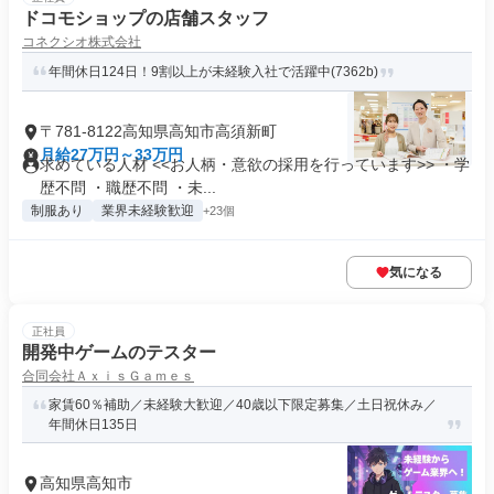
ドコモショップの店舗スタッフ
コネクシオ株式会社
年間休日124日！9割以上が未経験入社で活躍中(7362b)
〒781-8122高知県高知市高須新町
月給27万円～33万円
求めている人材 <<お人柄・意欲の採用を行っています>> ・学
歴不問 ・職歴不問 ・未...
制服あり
業界未経験歓迎
+23個
気になる
正社員
開発中ゲームのテスター
合同会社ＡｘｉｓＧａｍｅｓ
家賃60％補助／未経験大歓迎／40歳以下限定募集／土日祝休み／
年間休日135日
高知県高知市