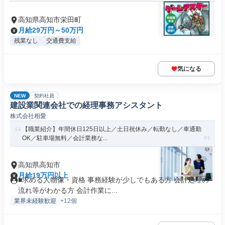
高知県高知市栄田町
月給29万円～50万円
残業なし
交通費支給
気になる
NEW
契約社員
建設業関連会社での経理事務アシスタント
株式会社相愛
【職業紹介】年間休日125日以上／土日祝休み／転勤なし／車通勤
OK／駐車場無料／会計業務な...
高知県高知市
月給19万円以上
■求める人物像・資格 事務経験が少しでもある方 会計処理の
流れ等がわかる方 会計作業に...
業界未経験歓迎
+12個