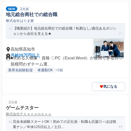
NEW
正社員
地元総合商社での総合職
株式会社はりま家
【職業紹介】地元総合商社での総合職！転勤なし♪責任あるポジシ
ョンから会社を支える★
高知県高知市
月給28万円以上
■求める人物像・資格 ◇PC（Excel,Word）が使用できる方◇
規模問わずチーム運...
業界未経験歓迎
車通勤OK
+3個
気になる
正社員
ゲームテスター
株式会社Ｐｈｅｎｏｍｅｎｏ
完全未経験スタートOK！初めての正社員・転職も応援◎＜ほぼ残
業ナシ／年休125日以上／土日...