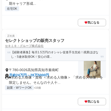
期キャリア形成...
在宅OK
気になる
正社員
セレクトショップの販売スタッフ
セキミキ・グループ株式会社
【経験者募集】毎月1.5万円のオシャレ促進手当支給！残業ほぼな
し・5連休取得OK！安心の環...
〒780-0026高知県高知市秦南町
月給24万円～28万5000円
■求める人物像・資格 ＜求める人物像＞ 「求める人物像」を
限定しません。そんなの十人十...
副業・WワークOK
+15個
気になる