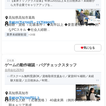
【業界トップクラス企業】年休120日以上＆土日祝休み！未経験か
ら大手企業でキャリアアップを...
高知県高知市葛島
月給20万4700円～23万8900円
経験・資格 ＜応募条件＞ ◆高卒以上 ◆要普通免許 ◆基本的
なPCスキル ◆社会人経験...
業界未経験歓迎
+16個
気になる
正社員
ゲームの動作確認・バグチェックスタッフ
合同会社ZERO
ITスクール無料受講OK／資格取得支援あり／家賃60％補助／未経
験大歓迎／土日祝休み／年間...
高知県高知市
月給29万9700円以上
求める人材: 《 応募資格 》 40歳未満 （例外事由3号のイ・長
期キャリア形成...