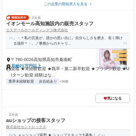
この企業の類似求人を見る
正社員
イオンモール高知施設内の販売スタッフ
エステールホールディングス株式会社
。・＊私の言葉が、誰かの思い出に。自分らしさを磨き、長く輝け
る場所＊・。／事務からのキャリ...
〒780-0026高知県高知市秦南町
月給21万円以上
資格 ★未経験歓迎 ★既卒・第二新卒歓迎 ★ブランク歓迎 ★U
Iターン歓迎 経験はな...
業界未経験歓迎
歩合給あり
+36個
気になる
正社員
auショップの接客スタッフ
株式会社セントレックス
＼ ａｕショップ薊野 ★ ショップスタッフ大募集！ ／