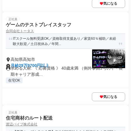
気になる
正社員
ゲームのテストプレイスタッフ
合同会社トータス
ITスクール無料受講OK／資格取得支援あり／家賃60％補助／未経
験大歓迎／土日祝休み／年間...
高知県高知市
月給29万9700円以上
求める人材: 《 応募資格 》 40歳未満 （例外事由3号のイ・長
期キャリア形成...
在宅OK
気になる
正社員
住宅商材のルート配送
渡辺パイプ株式会社