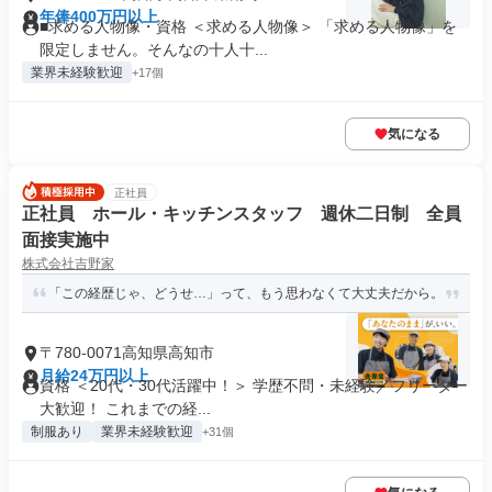
年俸400万円以上
■求める人物像・資格 ＜求める人物像＞ 「求める人物像」を
限定しません。そんなの十人十...
業界未経験歓迎
+17個
気になる
正社員
正社員 ホール・キッチンスタッフ 週休二日制 全員
面接実施中
株式会社吉野家
「この経歴じゃ、どうせ…」って、もう思わなくて大丈夫だから。
〒780-0071高知県高知市
月給24万円以上
資格 ＜20代・30代活躍中！＞ 学歴不問・未経験／フリーター
大歓迎！ これまでの経...
制服あり
業界未経験歓迎
+31個