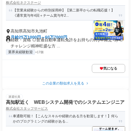
株式会社ネクステージ
【営業未経験からの特別採用枠】【第二新卒からの転職応援！】
《通常賞与年4回＋チーム賞与年2...
高知県高知市丸池町
月給25万1000円～60万7000円
経験・資格 ◎普通自動車運転免許をお持ちの方(AT限定可) ◎
チャレンジ精神旺盛な方 ...
業界未経験歓迎
+17個
気になる
この企業の類似求人を見る
派遣社員
高知駅近く WEBシステム開発でのシステムエンジニア
株式会社スタッフサービス
車通勤可能！【こんなスキルや経験のある方を歓迎します！】何ら
かのプログラミングの経験がある...