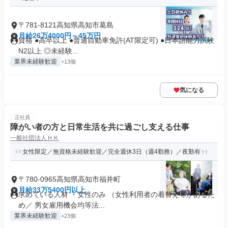
〒781-8121高知県高知市葛島
月給26万4000円～45万円
資格 ●高卒以上 ●普通自動車免許(AT限定可) ●日本語能力試験
N2以上 ◎未経験...
業界未経験歓迎
+13個
気になる
正社員
障がい者の方と日常生活を共に過ごし支える仕事
一般社団法人ＨＫ
女性限定／無資格未経験歓迎／完全週休3日（週4勤務）／夜勤有
〒780-0965高知県高知市福井町
月給33万5400円以上
求めている人材 ・女性のみ （女性利用者の着替え等があるた
め／ 男女雇用機会均等法...
業界未経験歓迎
+23個