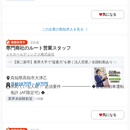
気になる
この企業の類似求人を見る
正社員
専門商社のルート営業スタッフ
ＪＫホールディングス株式会社
【第二新卒】業界大手で“提案力”を磨く法人営業／全国転勤あり
高知県高知市大津乙
月給28万円～40万円
求めている人材 ✅ 必須要件 ━━━━━━━ ◆普通自動車運転
免許 (AT限定可) ◆...
業界未経験歓迎
+18個
気になる