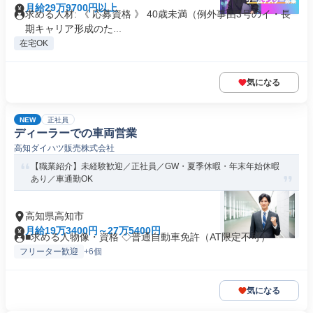
月給29万9700円以上
求める人材: 《 応募資格 》 40歳未満（例外事由3号のイ・長
期キャリア形成のた...
在宅OK
気になる
NEW
正社員
ディーラーでの車両営業
高知ダイハツ販売株式会社
【職業紹介】未経験歓迎／正社員／GW・夏季休暇・年末年始休暇
あり／車通勤OK
高知県高知市
月給19万3400円～27万5400円
■求める人物像・資格 ◇普通自動車免許（AT限定不可）
フリーター歓迎
+6個
気になる