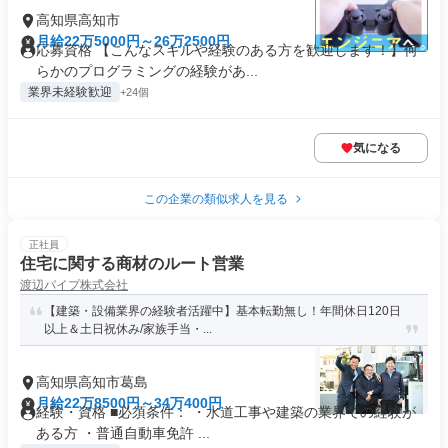
高知県高知市
月給22万5000円～26万2500円
応募資格 【こんなスキルや経験のある方を歓迎します！】何
らかのプログラミングの経験があ...
業界未経験歓迎
+24個
気になる
この企業の類似求人を見る
正社員
住宅に関する商材のルート営業
渡辺パイプ株式会社
【建築・設備業界の経験者活躍中】基本転勤無し！年間休日120日
以上＆土日祝休み/家族手当・...
高知県高知市葛島
月給22万8500円～34万400円
経験・資格 ■必須条件： ・水道工事や建築の業界での経験が
ある方 ・普通自動車免許 ...