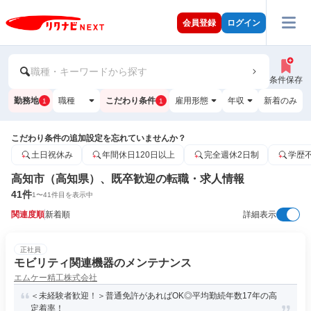
会員登録
ログイン
職種・キーワードから探す
条件保存
勤務地
職種
こだわり条件
雇用形態
年収
新着のみ
1
1
こだわり条件の追加設定を忘れていませんか？
土日祝休み
年間休日120日以上
完全週休2日制
学歴
高知市（高知県）、既卒歓迎の転職・求人情報
41
件
1
〜
41
件目を表示中
関連度順
新着順
詳細表示
正社員
モビリティ関連機器のメンテナンス
エムケー精工株式会社
＜未経験者歓迎！＞普通免許があればOK◎平均勤続年数17年の高
定着率！