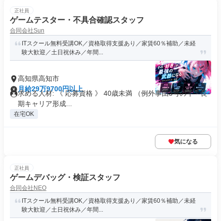
正社員
ゲームテスター・不具合確認スタッフ
合同会社Sun
ITスクール無料受講OK／資格取得支援あり／家賃60％補助／未経
験大歓迎／土日祝休み／年間...
高知県高知市
月給29万9700円以上
求める人材: 《 応募資格 》 40歳未満 （例外事由3号のイ・長
期キャリア形成...
在宅OK
気になる
正社員
ゲームデバッグ・検証スタッフ
合同会社NEO
ITスクール無料受講OK／資格取得支援あり／家賃60％補助／未経
験大歓迎／土日祝休み／年間...