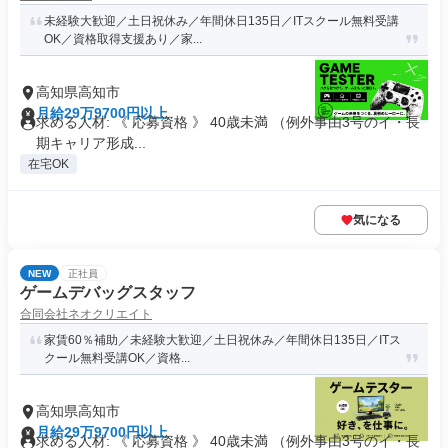
未経験大歓迎／土日祝休み／年間休日135日／ITスクール無料受講
OK／資格取得支援あり／家...
高知県高知市
月給29万9700円以上
求める人材: 《 応募資格 》 40歳未満 （例外事由3号のイ・長
期キャリア形成...
在宅OK
気になる
NEW
正社員
ゲームデバッグスタッフ
合同会社ネオクリエイト
家賃60％補助／未経験大歓迎／土日祝休み／年間休日135日／ITス
クール無料受講OK／資格...
高知県高知市
月給29万9700円以上
求める人材: 《 応募資格 》 40歳未満 （例外事由3号のイ・長