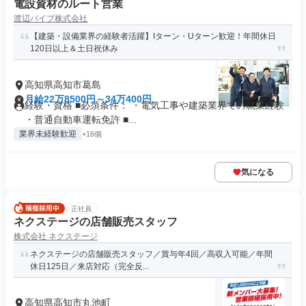
電設資材のルート営業
渡辺パイプ株式会社
【建築・設備業界の経験者活躍】Iターン・Uターン歓迎！年間休日
120日以上＆土日祝休み
高知県高知市葛島
月給22万8500円～34万400円
経験・資格 ■必須条件： ・電気工事や建築業界での就業経験
・普通自動車運転免許 ■...
業界未経験歓迎
+16個
気になる
正社員
ネクステージの店舗販売スタッフ
株式会社 ネクステージ
ネクステージの店舗販売スタッフ／賞与年4回／高収入可能／年間
休日125日／来店対応（完全反...
高知県高知市丸池町