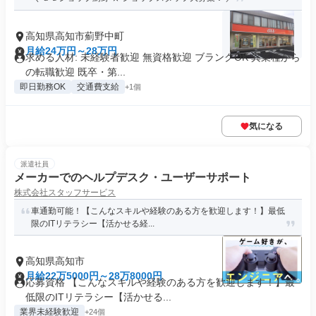
高知県高知市薊野中町
月給24万円～28万円
求める人材: 未経験者歓迎 無資格歓迎 ブランクOK 異業種から
の転職歓迎 既卒・第...
即日勤務OK
交通費支給
+1個
気になる
派遣社員
メーカーでのヘルプデスク・ユーザーサポート
株式会社スタッフサービス
車通勤可能！【こんなスキルや経験のある方を歓迎します！】最低
限のITリテラシー【活かせる経...
高知県高知市
月給22万5000円～28万8000円
応募資格 【こんなスキルや経験のある方を歓迎します！】最
低限のITリテラシー【活かせる...
業界未経験歓迎
+24個