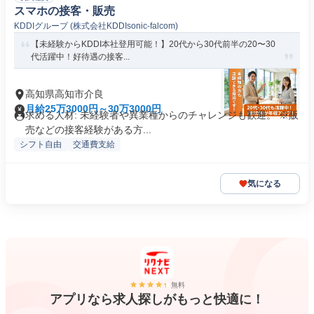
スマホの接客・販売
KDDIグループ (株式会社KDDIsonic-falcom)
【未経験からKDDI本社登用可能！】20代から30代前半の20〜30
代活躍中！好待遇の接客...
高知県高知市介良
月給25万3000円～30万3000円
求める人材: 未経験者や異業種からのチャレンジも歓迎。 ※販
売などの接客経験がある方...
シフト自由
交通費支給
気になる
無料
アプリなら求人探しがもっと快適に！