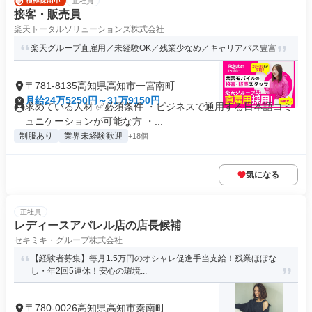
正社員
接客・販売員
楽天トータルソリューションズ株式会社
楽天グループ直雇用／未経験OK／残業少なめ／キャリアパス豊富
〒781-8135高知県高知市一宮南町
月給24万5250円～31万9150円
求めている人材 ✅必須条件 ・ビジネスで通用する日本語コミ
ュニケーションが可能な方 ・...
制服あり
業界未経験歓迎
+18個
気になる
正社員
レディースアパレル店の店長候補
セキミキ・グループ株式会社
【経験者募集】毎月1.5万円のオシャレ促進手当支給！残業ほぼな
し・年2回5連休！安心の環境...
〒780-0026高知県高知市秦南町