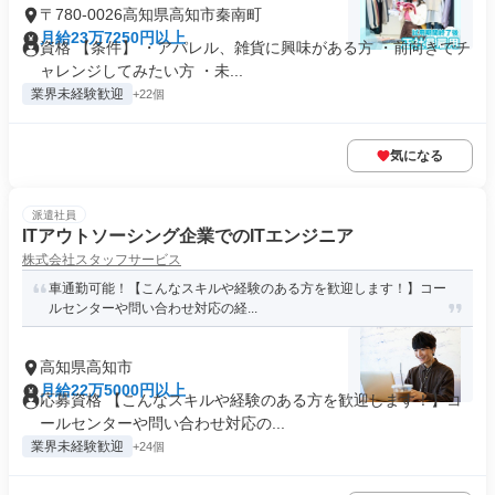
〒780-0026高知県高知市秦南町
月給23万7250円以上
資格 【条件】 ・アパレル、雑貨に興味がある方 ・前向きでチ
ャレンジしてみたい方 ・未...
業界未経験歓迎
+22個
気になる
派遣社員
ITアウトソーシング企業でのITエンジニア
株式会社スタッフサービス
車通勤可能！【こんなスキルや経験のある方を歓迎します！】コー
ルセンターや問い合わせ対応の経...
高知県高知市
月給22万5000円以上
応募資格 【こんなスキルや経験のある方を歓迎します！】コ
ールセンターや問い合わせ対応の...
業界未経験歓迎
+24個