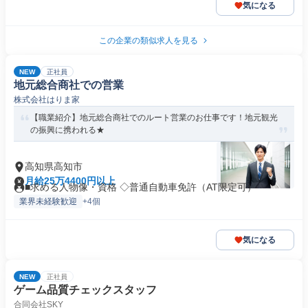
気になる
この企業の類似求人を見る
NEW
正社員
地元総合商社での営業
株式会社はりま家
【職業紹介】地元総合商社でのルート営業のお仕事です！地元観光
の振興に携われる★
高知県高知市
月給25万4400円以上
■求める人物像・資格 ◇普通自動車免許（AT限定可）
業界未経験歓迎
+4個
気になる
NEW
正社員
ゲーム品質チェックスタッフ
合同会社SKY