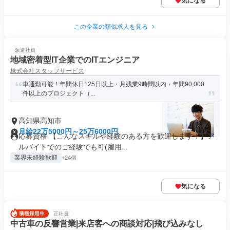
気になる
この企業の類似求人を見る
派遣社員
地域密着型IT企業でのITエンジニア
株式会社スタッフサービス
車通勤可能！年間休日125日以上・月残業9時間以内・年間90,000
件以上のプロジェクト（...
高知県高知市
月給22万5000円～25万6000円
応募資格 【こんなスキルや経験のある方を歓迎します！】ア
ルバイトでのご経験でも可(雇用...
業界未経験歓迎
+24個
気になる
正社員
中古車の反響営業|来店客への商談対応|飛び込みなし