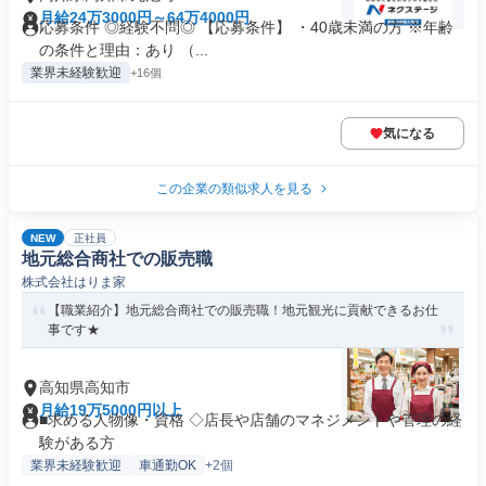
月給24万3000円～64万4000円
応募条件 ◎経験不問◎ 【応募条件】 ・40歳未満の方 ※年齢
の条件と理由：あり （...
業界未経験歓迎
+16個
気になる
この企業の類似求人を見る
NEW
正社員
地元総合商社での販売職
株式会社はりま家
【職業紹介】地元総合商社での販売職！地元観光に貢献できるお仕
事です★
高知県高知市
月給19万5000円以上
■求める人物像・資格 ◇店長や店舗のマネジメントや管理の経
験がある方
業界未経験歓迎
車通勤OK
+2個