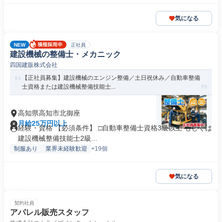
気になる
NEW
正社員
建設機械の整備士・メカニック
四国建販株式会社
【正社員募集】建設機械のエンジン整備／土日祝休み／自動車整備
士資格または建設機械整備技能士...
高知県高知市北御座
月給25万円以上
経験・資格 【必須条件】 □自動車整備士資格3級以上 もしくは
建設機械整備技能士2級...
制服あり
業界未経験歓迎
+19個
気になる
契約社員
アパレル販売スタッフ