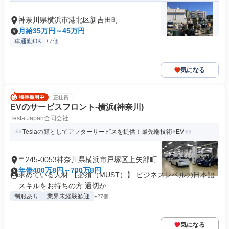
神奈川県横浜市港北区新吉田町
月給35万円～45万円
車通勤OK
+7個
気になる
正社員
EVのサービスフロント-横浜(神奈川)
Tesla Japan合同会社
Teslaの顔としてアフターサービスを提供！最先端技術×EV
〒245-0053神奈川県横浜市戸塚区上矢部町
年俸400万8円～700万8円
求めている人材 【必須（MUST）】 ビジネスレベルの日本語
スキルをお持ちの方 適切か...
制服あり
業界未経験歓迎
+27個
気になる