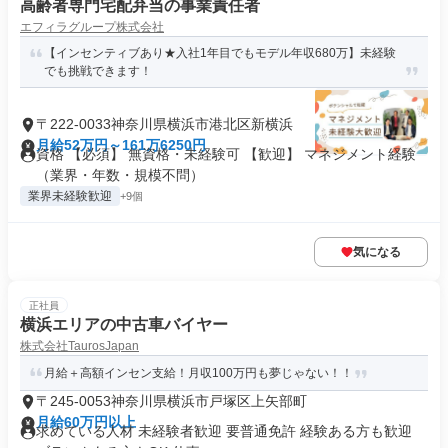
高齢者専門宅配弁当の事業責任者
エフィラグループ株式会社
【インセンティブあり★入社1年目でもモデル年収680万】未経験
でも挑戦できます！
〒222-0033神奈川県横浜市港北区新横浜
月給52万円～161万6250円
資格 【必須】 無資格・未経験可 【歓迎】 マネジメント経験
（業界・年数・規模不問）
業界未経験歓迎
+9個
気になる
正社員
横浜エリアの中古車バイヤー
株式会社TaurosJapan
月給＋高額インセン支給！月収100万円も夢じゃない！！
〒245-0053神奈川県横浜市戸塚区上矢部町
月給60万円以上
求めている人材 未経験者歓迎 要普通免許 経験ある方も歓迎