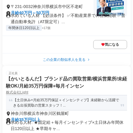
〒231-0032神奈川県横浜市中区不老町
月給40万円～50万円
求めている人材 【必須条件】 ✅不動産業界での営業経験 ✅普
通自動車免許（AT限定可）...
年間休日120日以上
+17個
気になる
この企業の類似求人を見る
正社員
【かいとるんだ】ブランド品の買取営業/横浜営業所/未経
験OK/月給35万円保障+毎月インセン
株式会社Light
【土日休み×月給35万円保証＋インセンティブ】未経験から活躍で
きる出張買取の営業スタッフ！...
神奈川県横浜市神奈川区鶴屋町
月給35万円以上
求める人材: ★固定給＋毎月インセンティブ×土日休み年間休
日120日以上 ★早期キャ...