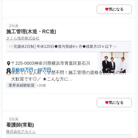
気になる
正社員
施工管理(木造・RC造)
さくら地所株式会社
完週休2日制│年休120日◆賞与実績4ヶ月◆残業月15ｈ以下
〒225-0003神奈川県横浜市青葉区新石川
月給45万円～60万円
求めている人材 ＼学歴不問！施工管理の資格をお持ちの方、
大歓迎です◎／ ★こんな方に...
業界未経験歓迎
+20個
気になる
正社員
看護師(常勤)
株式会社アカイシ