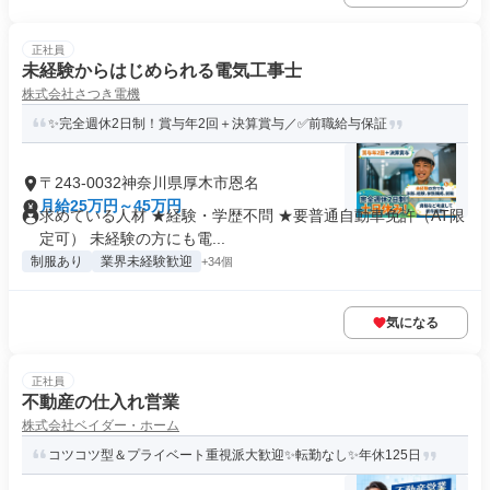
正社員
未経験からはじめられる電気工事士
株式会社さつき電機
✨完全週休2日制！賞与年2回＋決算賞与／✅前職給与保証
〒243-0032神奈川県厚木市恩名
月給25万円～45万円
求めている人材 ★経験・学歴不問 ★要普通自動車免許（AT限
定可） 未経験の方にも電...
制服あり
業界未経験歓迎
+34個
気になる
正社員
不動産の仕入れ営業
株式会社ベイダー・ホーム
コツコツ型＆プライベート重視派大歓迎✨転勤なし✨年休125日