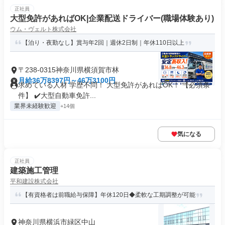
正社員
大型免許があればOK|企業配送ドライバー(職場体験あり)
ウム・ヴェルト株式会社
【泊り・夜勤なし】賞与年2回｜週休2日制｜年休110日以上
〒238-0315神奈川県横須賀市林
月給36万8397円～46万3100円
求めている人材 学歴不問！ 大型免許があればOK！ 【必須条
件】 ✔️大型自動車免許...
業界未経験歓迎
+14個
気になる
正社員
建築施工管理
平和建設株式会社
【有資格者は前職給与保障】年休120日◆柔軟な工期調整が可能
神奈川県横浜市緑区中山