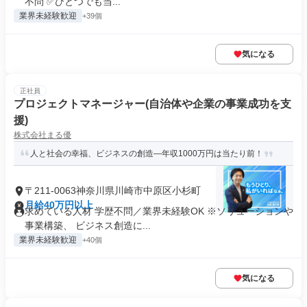
不問 ✅ひとつでも当...
業界未経験歓迎
+39個
気になる
正社員
プロジェクトマネージャー(自治体や企業の事業成功を支
援)
株式会社まる優
人と社会の幸福、ビジネスの創造―年収1000万円は当たり前！
〒211-0063神奈川県川崎市中原区小杉町
月給40万円以上
求めている人材 学歴不問／業界未経験OK ※ソリューションや
事業構築、 ビジネス創造に...
業界未経験歓迎
+40個
気になる