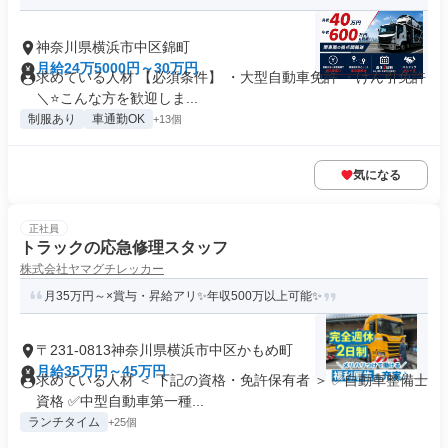
神奈川県横浜市中区錦町
月給24万5000円～30万円
求めている人材 【必須条件】 ・大型自動車免許 ・けん引免許
＼⭐こんな方を歓迎しま...
制服あり
車通勤OK
+13個
気になる
正社員
トラックの応急修理スタッフ
株式会社ヤマグチレッカー
月35万円～×賞与・昇給アリ✨年収500万以上可能✨
〒231-0813神奈川県横浜市中区かもめ町
月給35万円～45万円
求めている人材 ＜ 下記の資格・免許保有者 ＞ ✅自動車整備士
資格 ✅中型自動車第一種...
ランチタイム
+25個