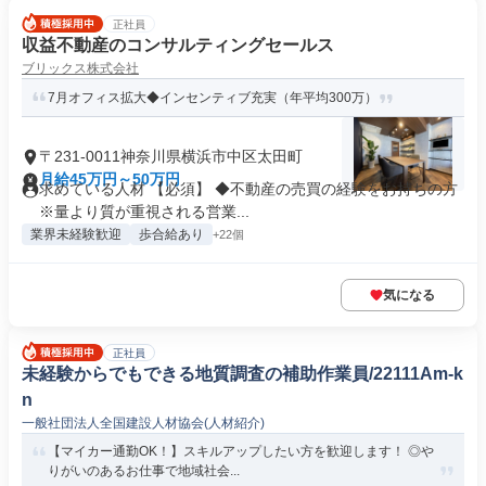
正社員
収益不動産のコンサルティングセールス
ブリックス株式会社
7月オフィス拡大◆インセンティブ充実（年平均300万）
〒231-0011神奈川県横浜市中区太田町
月給45万円～50万円
求めている人材 【必須】 ◆不動産の売買の経験をお持ちの方
※量より質が重視される営業...
業界未経験歓迎
歩合給あり
+22個
気になる
正社員
未経験からでもできる地質調査の補助作業員/22111Am-k
n
一般社団法人全国建設人材協会(人材紹介)
【マイカー通勤OK！】スキルアップしたい方を歓迎します！ ◎や
りがいのあるお仕事で地域社会...