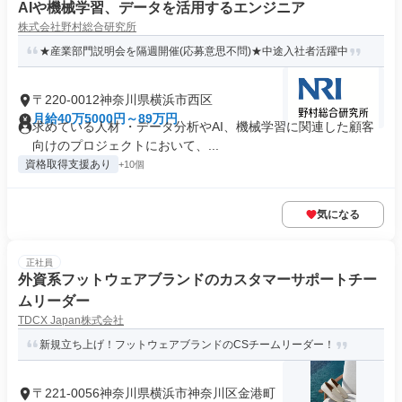
AIや機械学習、データを活用するエンジニア
株式会社野村総合研究所
★産業部門説明会を隔週開催(応募意思不問)★中途入社者活躍中
〒220-0012神奈川県横浜市西区
月給40万5000円～89万円
求めている人材 ・データ分析やAI、機械学習に関連した顧客
向けのプロジェクトにおいて、...
資格取得支援あり
+10個
気になる
正社員
外資系フットウェアブランドのカスタマーサポートチー
ムリーダー
TDCX Japan株式会社
新規立ち上げ！フットウェアブランドのCSチームリーダー！
〒221-0056神奈川県横浜市神奈川区金港町