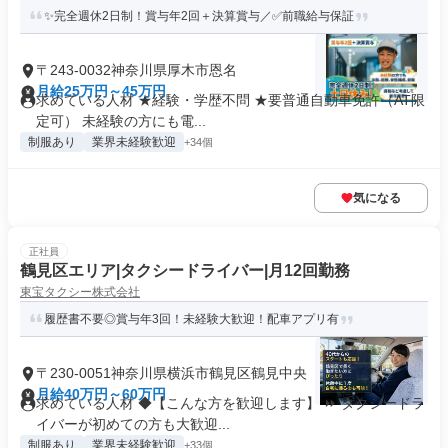
✨完全週休2日制！賞与年2回＋決算賞与／✅前職給与保証
〒243-0032神奈川県厚木市恩名
月給25万円～45万円
求めている人材 ★経験・学歴不問 ★要普通自動車免許（AT限
定可） 未経験の方にも電...
制服あり
業界未経験歓迎
+34個
気になる
正社員
鶴見区エリア|タクシードライバー|月12回勤務
東宝タクシー株式会社
履歴書不要◎賞与年3回！未経験大歓迎！配車アプリ有
〒230-0051神奈川県横浜市鶴見区鶴見中央
月給40万円～60万円
求めている人材 ◆【こんな方を歓迎します】 ⏩ タクシードラ
イバーが初めての方も大歓迎...
制服あり
業界未経験歓迎
+33個