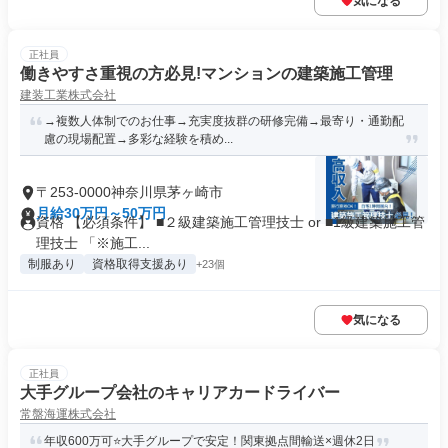
気になる
正社員
働きやすさ重視の方必見!マンションの建築施工管理
建装工業株式会社
→複数人体制でのお仕事→充実度抜群の研修完備→最寄り・通勤配
慮の現場配置→多彩な経験を積め...
〒253-0000神奈川県茅ヶ崎市
月給30万円～50万円
資格 【必須条件】 ■２級建築施工管理技士 or ■1級建築施工管
理技士 「※施工...
制服あり
資格取得支援あり
+23個
気になる
正社員
大手グループ会社のキャリアカードライバー
常盤海運株式会社
年収600万可⭐大手グループで安定！関東拠点間輸送×週休2日