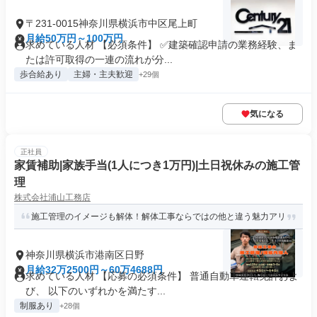
〒231-0015神奈川県横浜市中区尾上町
月給50万円～100万円
求めている人材 【必須条件】 ✅建築確認申請の業務経験、ま
たは許可取得の一連の流れが分...
歩合給あり
主婦・主夫歓迎
+29個
気になる
正社員
家賃補助|家族手当(1人につき1万円)|土日祝休みの施工管
理
株式会社浦山工務店
施工管理のイメージも解体！解体工事ならではの他と違う魅力アリ
神奈川県横浜市港南区日野
月給32万2500円～60万4688円
求めている人材 【応募の必須条件】 普通自動車運転免許およ
び、 以下のいずれかを満たす...
制服あり
+28個