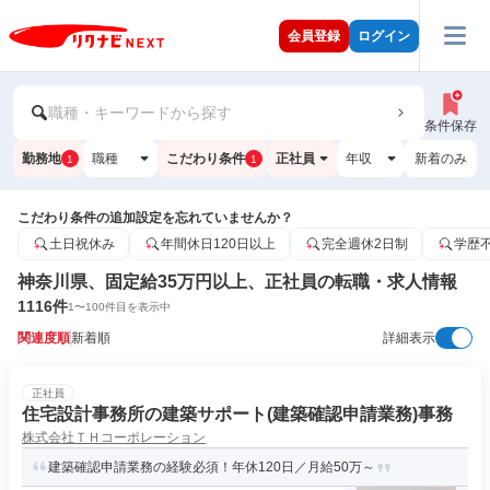
会員登録
ログイン
職種・キーワードから探す
条件保存
勤務地
職種
こだわり条件
正社員
年収
新着のみ
1
1
こだわり条件の追加設定を忘れていませんか？
土日祝休み
年間休日120日以上
完全週休2日制
学歴
神奈川県、固定給35万円以上、正社員の転職・求人情報
1116
件
1
〜
100
件目を表示中
関連度順
新着順
詳細表示
正社員
住宅設計事務所の建築サポート(建築確認申請業務)事務
株式会社ＴＨコーポレーション
建築確認申請業務の経験必須！年休120日／月給50万～