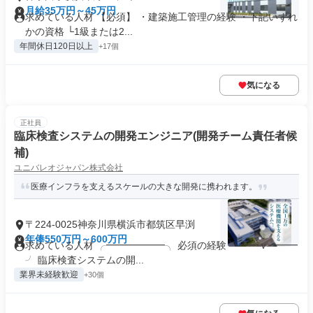
月給35万円～45万円
求めている人材 【必須】 ・建築施工管理の経験 ・下記いずれ
かの資格 └1級または2...
年間休日120日以上
+17個
気になる
正社員
臨床検査システムの開発エンジニア(開発チーム責任者候
補)
ユニバレオジャパン株式会社
医療インフラを支えるスケールの大きな開発に携われます。
〒224-0025神奈川県横浜市都筑区早渕
年俸550万円～600万円
求めている人材 ╭━━━━━━╮ 必須の経験 ╰━━ｖ━━━
╯ 臨床検査システムの開...
業界未経験歓迎
+30個