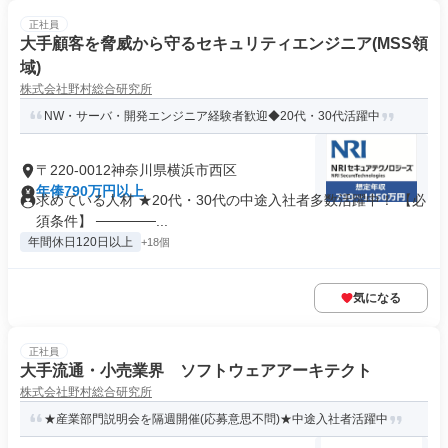
正社員
大手顧客を脅威から守るセキュリティエンジニア(MSS領
域)
株式会社野村総合研究所
NW・サーバ・開発エンジニア経験者歓迎◆20代・30代活躍中
〒220-0012神奈川県横浜市西区
年俸790万円以上
求めている人材 ★20代・30代の中途入社者多数活躍中！ 【必
須条件】 ──────...
年間休日120日以上
+18個
気になる
正社員
大手流通・小売業界 ソフトウェアアーキテクト
株式会社野村総合研究所
★産業部門説明会を隔週開催(応募意思不問)★中途入社者活躍中