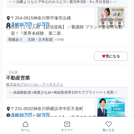
✨治療よりもケア中心のホスピス✨賞与年3回・4ヶ月分支給✨
〒254-0915神奈川県平塚市出縄
月給36万円～41万円
求めている人材 【必須資格】 ✅看護師 ブランクある方も歓
迎！ └業界未経験、第二新...
制服あり
主婦・主夫歓迎
+24個
気になる
正社員
不動産営業
株式会社グローバル・アーキテクト
未経験歓迎⭐残業少なめ+有給取得率100％でプライベート充実
〒231-0032神奈川県横浜市中区不老町
月給35万円～50万円
求めている人材 【必須条件】 ✅普通自動車運転免許（AT限定
可） ✨経験不問・学歴不...
業界未経験歓迎
ホーム
+20個
オファー
気になる