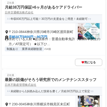
正社員
月給38万円保証×6ヶ月があるケアドライバー
日本交通横浜株式会社
年収830万円以上可能！30万円の支度金をご用意！未経験可
〒210-0844神奈川県川崎市川崎区渡田新町
月給20万5800円～90万円
求めている人材 ■必須条件：普通自動車免許（取得1年以上の
方／AT限定可） ★以下ひ...
制服あり
業界未経験歓迎
+54個
気になる
正社員
最新の設備がそろう研究所でのメンテナンススタッフ
日本不動産管理株式会社
未経験から1歩踏み込んだ技術を磨く／月給30万円以上で安定
〒230-0045神奈川県横浜市鶴見区末広町