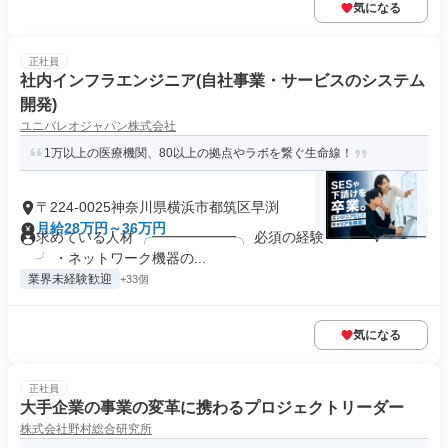
気になる
正社員
社内インフラエンジニア(自社事業・サービスのシステム
開発)
ユニバレオジャパン株式会社
1万以上の医療機関、80以上の拠点やラボを繋ぐ生命線！
〒224-0025神奈川県横浜市都筑区早渕
月給28万円～36万円
求めている人材 ╭━━━━━━╮ 必須の経験 ╰━━ｖ━━━
╯ ・ネットワーク機器の...
業界未経験歓迎
+33個
気になる
正社員
大手企業の事業の変革に携わるプロジェクトリーダー
株式会社野村総合研究所