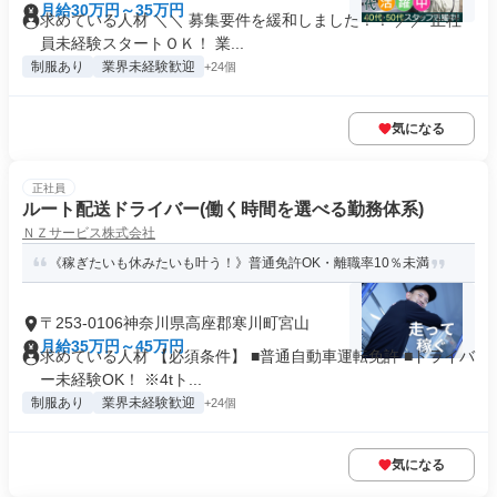
月給30万円～35万円
求めている人材 ＼＼ 募集要件を緩和しました！！ ／／ 正社
員未経験スタートＯＫ！ 業...
制服あり
業界未経験歓迎
+24個
気になる
正社員
ルート配送ドライバー(働く時間を選べる勤務体系)
ＮＺサービス株式会社
《稼ぎたいも休みたいも叶う！》普通免許OK・離職率10％未満
〒253-0106神奈川県高座郡寒川町宮山
月給35万円～45万円
求めている人材 【必須条件】 ■普通自動車運転免許 ■ドライバ
ー未経験OK！ ※4tト...
制服あり
業界未経験歓迎
+24個
気になる