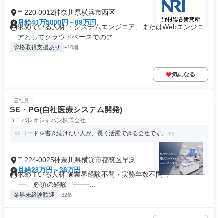
〒220-0012神奈川県横浜市西区
月給40万5000円～89万円
求めている人材 ・システムエンジニア、またはWebエンジニ
アとしてクラウドベースでのア...
資格取得支援あり
+10個
気になる
正社員
SE・PG(自社医療システム開発)
ユニバレオジャパン株式会社
コードを書き続けたい人が、長く活躍できる会社です。
〒224-0025神奈川県横浜市都筑区早渕
月給28万円～36万円
求めている人材 ★業界経験不問・実務年数不問 ╭━━━━━
━╮ 必須の経験 ╰━━...
業界未経験歓迎
+32個