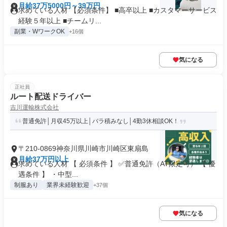
月給37万5000円～39万円
求めている人材 【必須条件】 ■高卒以上 ■カスタマーサービス
経験５年以上 ■チームリ...
副業・WワークOK
+16個
気になる
正社員
ルート配送ドライバー
吉川運輸株式会社
普通免許│月収45万以上│バラ積みなし│4勤3休相談OK！
〒210-0869神奈川県川崎市川崎区東扇島
月給37万円以上
求めている人材 【 必須条件 】 ✅普通免許（AT限定可） 【 優
遇条件 】 ・中型...
制服あり
業界未経験歓迎
+37個
気になる