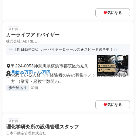
気になる
正社員
カーライフアドバイザー
株式会社FAB RIDE
【即日勤務OK】カーバイヤー＆セールス★スピード選考中！
〒224-0053神奈川県横浜市都筑区池辺町
月給35万円～75万円
求めている人材 ＼✨経験者のみの募集✨／ ✅営業経験のある
方 （業界・経験年数問わ...
歩合給あり
+32個
気になる
正社員
理化学研究所の設備管理スタッフ
日本不動産管理株式会社