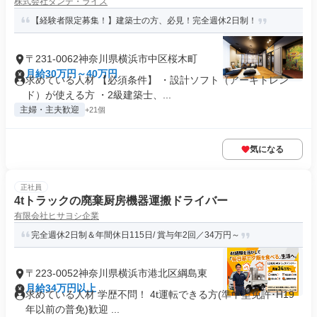
株式会社ダンデ・ライズ
【経験者限定募集！】建築士の方、必見！完全週休2日制！
〒231-0062神奈川県横浜市中区桜木町
月給30万円～40万円
求めている人材 【必須条件】 ・設計ソフト（アーキトレン
ド）が使える方 ・2級建築士、...
主婦・主夫歓迎
+21個
気になる
正社員
4tトラックの廃棄厨房機器運搬ドライバー
有限会社ヒサヨシ企業
完全週休2日制＆年間休日115日/ 賞与年2回／34万円～
〒223-0052神奈川県横浜市港北区綱島東
月給34万円以上
求めている人材 学歴不問！ 4t運転できる方(準中型免許･H19
年以前の普免)歓迎 ...