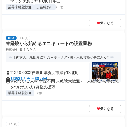
ブランクある方もOK 仕事...
業界未経験歓迎
歩合給あり
+17個
気になる
NEW
正社員
未経験から始めるエコキュートの設置業務
株式会社ＥＴＡＭＡ
【神求人】最低月給31万＋ボーナス2回・人気資格が手に入る✨
〒246-0002神奈川県横浜市瀬谷区北町
月給31万円～60万円
求めている人材 学歴不問 未経験大歓迎♪ ・未経験から手に職
をつけたい方(資格支援万...
業界未経験歓迎
+38個
気になる
正社員