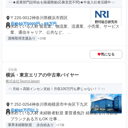
★産業部門説明会を隔週開催(応募意思不問)★中途入社者活躍中
〒220-0012神奈川県横浜市西区
月給40万5000円～89万円
求めている人材 製造業、物流業、流通業、小売業、サービス
業、通信キャリア、公共など、 ...
資格取得支援あり
+10個
気になる
正社員
横浜・東京エリアの中古車バイヤー
株式会社TaurosJapan
月給＋高額インセン支給！月収100万円も夢じゃない！！
〒252-0254神奈川県相模原市中央区下九沢
月給60万円以上
求めている人材 未経験者歓迎 要普通免許 経験ある方も歓迎
ブランクある方もOK 仕事...
業界未経験歓迎
歩合給あり
+17個