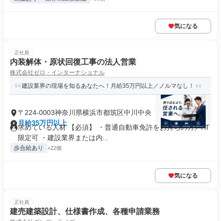
気になる
正社員
内装解体・原状回復工事の法人営業
株式会社ゼロ・インターナショナル
建設業界の現場を知るあなたへ！月給35万円以上／ノルマなし！
〒224-0003神奈川県横浜市都筑区中川中央
月給35万円以上
求めている人材 【必須】 ・普通自動車免許をお持ちの方／AT
限定可 ・建設業界または内...
歩合給あり
+22個
気になる
正社員
建売建築設計、仕様書作成、各種申請業務