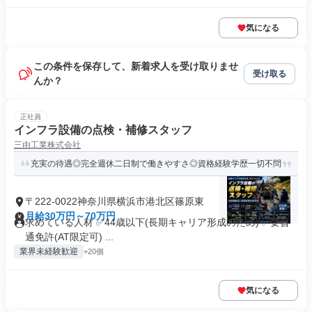
気になる
この条件を保存して、新着求人を受け取りませ
受け取る
んか？
正社員
インフラ設備の点検・補修スタッフ
三由工業株式会社
充実の待遇◎完全週休二日制で働きやすさ◎資格経験学歴一切不問
〒222-0022神奈川県横浜市港北区篠原東
月給30万円～70万円
求めている人材 ✅44歳以下(長期キャリア形成のため) ✅要普
通免許(AT限定可) ...
業界未経験歓迎
+20個
気になる