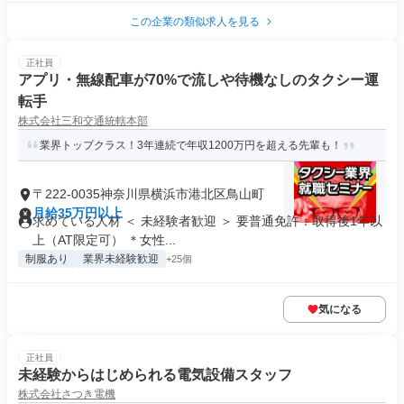
この企業の類似求人を見る
正社員
アプリ・無線配車が70%で流しや待機なしのタクシー運
転手
株式会社三和交通統轄本部
業界トップクラス！3年連続で年収1200万円を超える先輩も！
〒222-0035神奈川県横浜市港北区鳥山町
月給35万円以上
求めている人材 ＜ 未経験者歓迎 ＞ 要普通免許：取得後1年以
上（AT限定可） ＊女性...
制服あり
業界未経験歓迎
+25個
気になる
正社員
未経験からはじめられる電気設備スタッフ
株式会社さつき電機