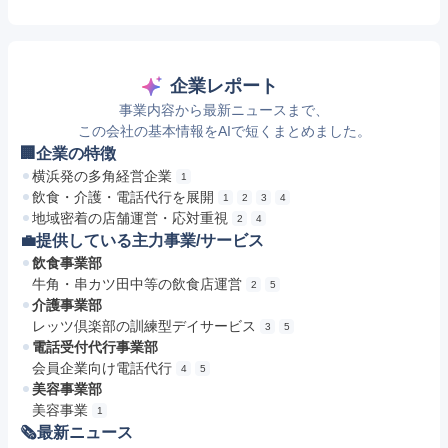
企業レポート
事業内容から最新ニュースまで、
この会社の基本情報をAIで短くまとめました。
🏢企業の特徴
横浜発の多角経営企業
1
飲食・介護・電話代行を展開
1
2
3
4
地域密着の店舗運営・応対重視
2
4
💼提供している主力事業/サービス
飲食事業部
牛角・串カツ田中等の飲食店運営
2
5
介護事業部
レッツ倶楽部の訓練型デイサービス
3
5
電話受付代行事業部
会員企業向け電話代行
4
5
美容事業部
美容事業
1
🗞最新ニュース