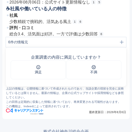
2026年08月06日：公式サイト更新情報なし
1
5
☕️社風や働いている人の特徴
社風
少数精鋭で挑戦的、活気ある風土
1
6
評判・口コミ
総合3.4、活気面は好評。一方で評価は少数回答
6
6
件の情報元
1
https://www.kskcom.jp/company.html
2
https://www.kskcom.jp/restaurant.html
企業調査の内容に満足していますか？
3
https://www.kskcom.jp/care.html
4
https://www.kskcom.jp/answering.html
5
https://www.kskcom.jp/index.html
6
神奈川総合企画の評判・口コミ - エン カイシャの評判
満足
不満
上記の情報は、公開情報に基づいて作成されたものであり、当該企業の現状を完全に反映
しているとは限りません。最新の情報は、企業の公式ウェブサイトや採用情報などを参照
してください。
この回答は定期的に収集した情報に基づいており、将来変更される可能性があります。
この機能は、Indeedによって提供されています。
最終更新日：
2026年8月6日
株式会社神奈川総合企画