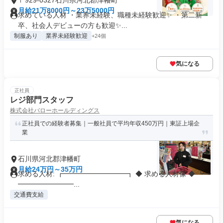
〒929-0327石川県河北郡津幡町
月給21万8000円～23万5000円
求めている人材 ・業界未経験、職種未経験歓迎✨ ・第二新
卒、社会人デビューの方も歓迎✨...
制服あり
業界未経験歓迎
+24個
気になる
正社員
レジ部門スタッフ
株式会社バローホールディングス
正社員での経験者募集｜一般社員で平均年収450万円｜東証上場企
業
石川県河北郡津幡町
月給24万円～35万円
求める人材: ┏━━━━━━━━━┓ ◆ 求める人材像 ◆ ┗━
━━━━━━━━...
交通費支給
気になる