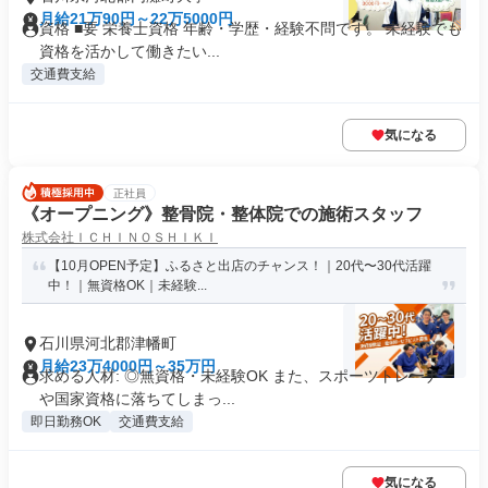
月給21万90円～22万5000円
資格 ■要 栄養士資格 年齢・学歴・経験不問です。 未経験でも
資格を活かして働きたい...
交通費支給
気になる
正社員
《オープニング》整骨院・整体院での施術スタッフ
株式会社ＩＣＨＩＮＯＳＨＩＫＩ
【10月OPEN予定】ふるさと出店のチャンス！｜20代〜30代活躍
中！｜無資格OK｜未経験...
石川県河北郡津幡町
月給23万4000円～35万円
求める人材: ◎無資格・未経験OK また、スポーツトレーナー
や国家資格に落ちてしまっ...
即日勤務OK
交通費支給
気になる