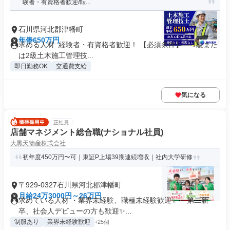
験者・有資格者歓迎/転...
石川県河北郡津幡町
年俸650万円
求める人材: 経験者・有資格者歓迎！ 【必須条件】 ・1級また
は2級土木施工管理技...
即日勤務OK
交通費支給
気になる
正社員
店舗マネジメント総合職(ナショナル社員)
大黒天物産株式会社
初年度450万円〜可｜東証P上場39期連続増収｜社内大学研修
〒929-0327石川県河北郡津幡町
月給24万3000円～26万円
求めている人材 ・業界未経験、職種未経験歓迎✨ ・第二新
卒、社会人デビューの方も歓迎✨...
制服あり
業界未経験歓迎
+25個