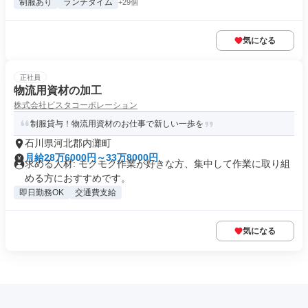
制服あり
ランチタイム
+29個
気になる
正社員
物流用資材の加工
株式会社ビスタコーポレーション
制服貸与！物流用資材のお仕事で新しい一歩を
石川県河北郡内灘町
月給28万6000円～33万8000円
求める人材: モクモク作業が好きな方、集中して作業に取り組
める方におすすめです。
即日勤務OK
交通費支給
気になる