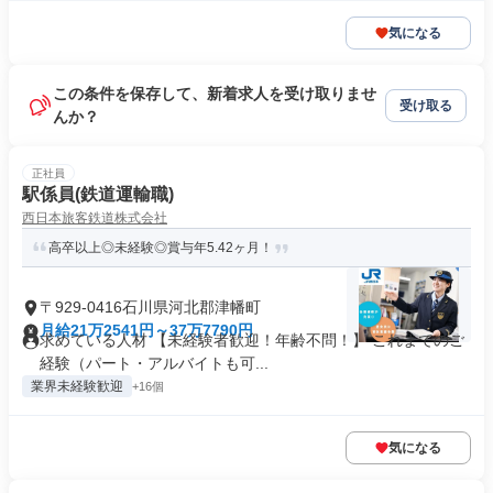
気になる
この条件を保存して、新着求人を受け取りませ
受け取る
んか？
正社員
駅係員(鉄道運輸職)
西日本旅客鉄道株式会社
高卒以上◎未経験◎賞与年5.42ヶ月！
〒929-0416石川県河北郡津幡町
月給21万2541円～37万7790円
求めている人材 【未経験者歓迎！年齢不問！】 これまでのご
経験（パート・アルバイトも可...
業界未経験歓迎
+16個
気になる