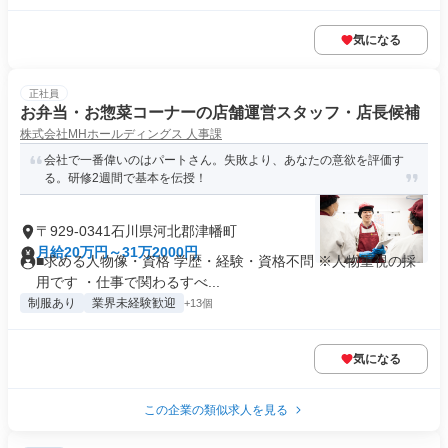
気になる
正社員
お弁当・お惣菜コーナーの店舗運営スタッフ・店長候補
株式会社MHホールディングス 人事課
会社で一番偉いのはパートさん。失敗より、あなたの意欲を評価す
る。研修2週間で基本を伝授！
〒929-0341石川県河北郡津幡町
月給20万円～31万2000円
■求める人物像・資格 学歴・経験・資格不問 ※人物重視の採
用です ・仕事で関わるすべ...
制服あり
業界未経験歓迎
+13個
気になる
この企業の類似求人を見る