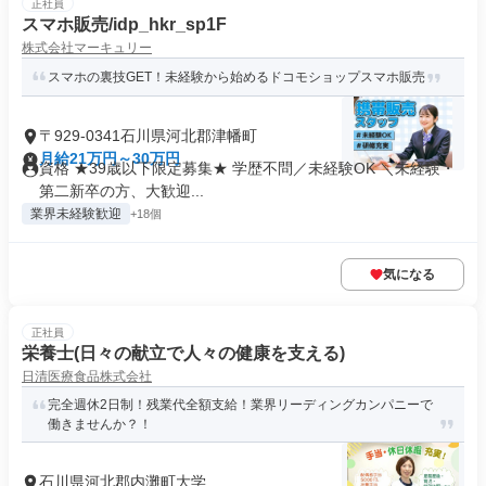
正社員
スマホ販売/idp_hkr_sp1F
株式会社マーキュリー
スマホの裏技GET！未経験から始めるドコモショップスマホ販売
〒929-0341石川県河北郡津幡町
月給21万円～30万円
資格 ★39歳以下限定募集★ 学歴不問／未経験OK ＼未経験・
第二新卒の方、大歓迎...
業界未経験歓迎
+18個
気になる
正社員
栄養士(日々の献立で人々の健康を支える)
日清医療食品株式会社
完全週休2日制！残業代全額支給！業界リーディングカンパニーで
働きませんか？！
石川県河北郡内灘町大学