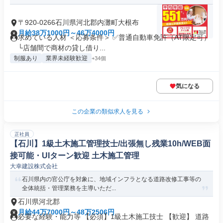
〒920-0266石川県河北郡内灘町大根布
月給38万1000円～46万4000円
求めている人材 ＜応募条件＞ ✅普通自動車免許（AT限定可）
└店舗間で商材の貸し借り...
制服あり
業界未経験歓迎
+34個
気になる
この企業の類似求人を見る
正社員
【石川】1級土木施工管理技士/出張無し残業10h/WEB面
接可能・UIターン歓迎 土木施工管理
大幸建設株式会社
石川県内の官公庁を対象に、地域インフラとなる道路改修工事等の
全体統括・管理業務を主導いただ...
石川県河北郡
月給44万7000円～48万2506円
必要な経験・能力等 【必須】1級土木施工技士 【歓迎】 道路