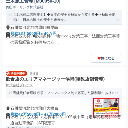
土木施工管理 [M00050-10]
奥山ボーリング株式会社
【土木施工管理技士】◆日本の安全を秋田から支える◆〜秋田を拠
点に、日本の国土の安全と未来を...
石川県河北郡内灘町向粟崎
月給23万5000円～40万円
求める人材: ■必須条件 ・地すべり対策工事、法面対策工事等
の実務経験をお持ちの方 ...
気になる
正社員
飲食店のエリアマネージャー候補(複数店舗管理)
株式会社プレナス
店舗責任者経験必須！フルフレックス制✨充実した福利厚生あり✨
石川県河北郡内灘町大根布
月給42万5000円～47万2000円
求めている人材 ＜応募条件＞ ✅65歳未満（定年のため） ✅普
通自動車免許（AT限定可...