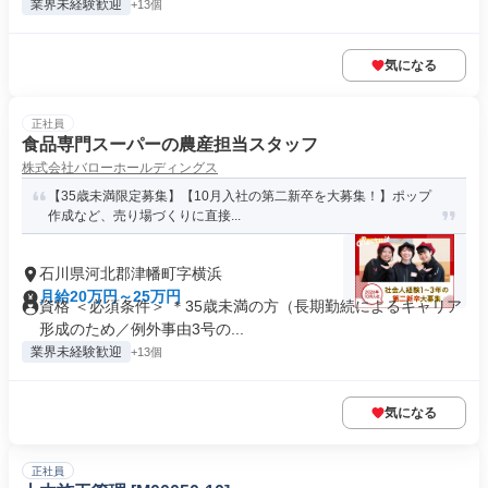
業界未経験歓迎
+13個
気になる
正社員
食品専門スーパーの農産担当スタッフ
株式会社バローホールディングス
【35歳未満限定募集】【10月入社の第二新卒を大募集！】ポップ
作成など、売り場づくりに直接...
石川県河北郡津幡町字横浜
月給20万円～25万円
資格 ＜必須条件＞ ＊35歳未満の方（長期勤続によるキャリア
形成のため／例外事由3号の...
業界未経験歓迎
+13個
気になる
正社員