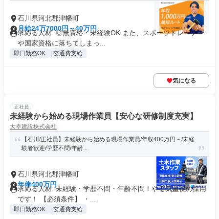
石川県河北郡津幡町
月給24万7000円～40万円
求める人材: ◎無資格・未経験OK また、スポーツトレーナー
や国家資格に落ちてしまっ...
即日勤務OK
交通費支給
気になる
正社員
未経験から始める現場作業員【安心な研修制度充実】
大幸建設株式会社
【石川/正社員】未経験から始める現場作業員/年収400万円～/未経
験者歓迎/学歴不問/年齢...
石川県河北郡津幡町
年俸400万円
求める人材: 未経験・学歴不問・年齢不問！やる気重視の採用
です！ 【必須条件】 ・...
即日勤務OK
交通費支給