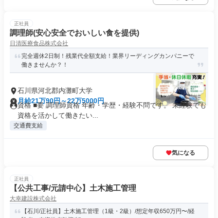
正社員
調理師(安心安全でおいしい食を提供)
日清医療食品株式会社
完全週休2日制！残業代全額支給！業界リーディングカンパニーで
働きませんか？！
石川県河北郡内灘町大学
月給21万90円～22万5000円
資格 ■要 調理師資格 年齢・学歴・経験不問です。 未経験でも
資格を活かして働きたい...
交通費支給
気になる
正社員
【公共工事/元請中心】土木施工管理
大幸建設株式会社
【石川/正社員】土木施工管理（1級・2級）/想定年収650万円〜/経