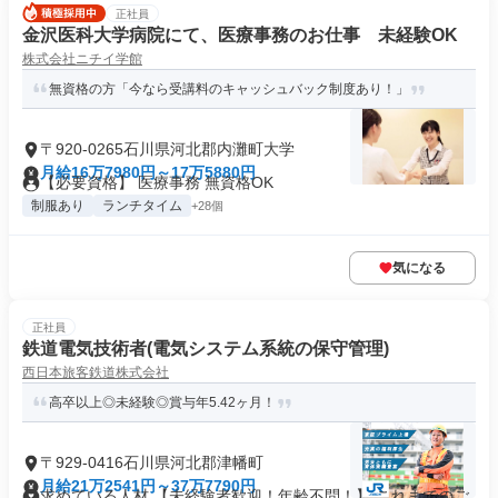
正社員
金沢医科大学病院にて、医療事務のお仕事 未経験OK
株式会社ニチイ学館
無資格の方「今なら受講料のキャッシュバック制度あり！」
〒920-0265石川県河北郡内灘町大学
月給16万7980円～17万5880円
【必要資格】 医療事務 無資格OK
制服あり
ランチタイム
+28個
気になる
正社員
鉄道電気技術者(電気システム系統の保守管理)
西日本旅客鉄道株式会社
高卒以上◎未経験◎賞与年5.42ヶ月！
〒929-0416石川県河北郡津幡町
月給21万2541円～37万7790円
求めている人材 【未経験者歓迎！年齢不問！】 これまでのご