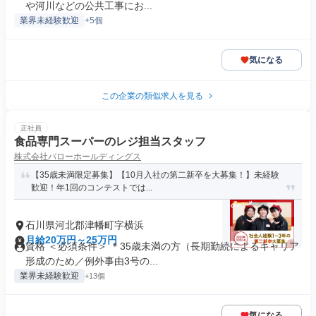
や河川などの公共工事にお...
業界未経験歓迎
+5個
気になる
この企業の類似求人を見る
正社員
食品専門スーパーのレジ担当スタッフ
株式会社バローホールディングス
【35歳未満限定募集】【10月入社の第二新卒を大募集！】未経験
歓迎！年1回のコンテストでは...
石川県河北郡津幡町字横浜
月給20万円～25万円
資格 ＜必須条件＞ ＊35歳未満の方（長期勤続によるキャリア
形成のため／例外事由3号の...
業界未経験歓迎
+13個
気になる