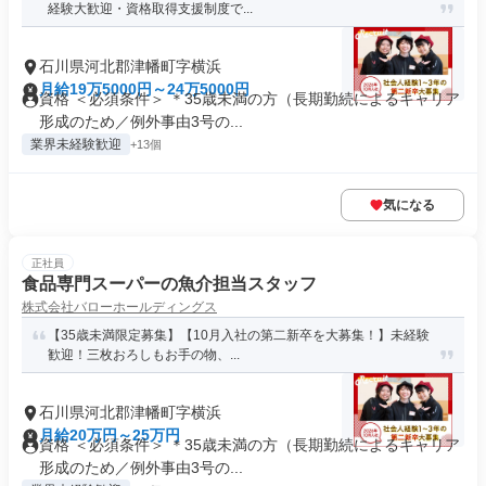
経験大歓迎・資格取得支援制度で...
石川県河北郡津幡町字横浜
月給19万5000円～24万5000円
資格 ＜必須条件＞ ＊35歳未満の方（長期勤続によるキャリア
形成のため／例外事由3号の...
業界未経験歓迎
+13個
気になる
正社員
食品専門スーパーの魚介担当スタッフ
株式会社バローホールディングス
【35歳未満限定募集】【10月入社の第二新卒を大募集！】未経験
歓迎！三枚おろしもお手の物、...
石川県河北郡津幡町字横浜
月給20万円～25万円
資格 ＜必須条件＞ ＊35歳未満の方（長期勤続によるキャリア
形成のため／例外事由3号の...