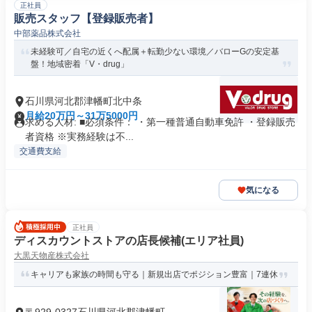
正社員
販売スタッフ【登録販売者】
中部薬品株式会社
未経験可／自宅の近くへ配属＋転勤少ない環境／バローGの安定基
盤！地域密着「V・drug」
石川県河北郡津幡町北中条
月給20万円～31万5000円
求める人材: ■必須条件： ・第一種普通自動車免許 ・登録販売
者資格 ※実務経験は不...
交通費支給
気になる
正社員
ディスカウントストアの店長候補(エリア社員)
大黒天物産株式会社
キャリアも家族の時間も守る｜新規出店でポジション豊富｜7連休