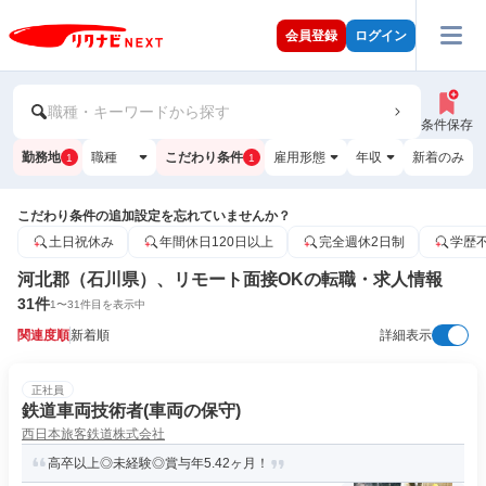
会員登録
ログイン
職種・キーワードから探す
条件保存
勤務地
職種
こだわり条件
雇用形態
年収
新着のみ
1
1
こだわり条件の追加設定を忘れていませんか？
土日祝休み
年間休日120日以上
完全週休2日制
学歴
河北郡（石川県）、リモート面接OKの転職・求人情報
31
件
1
〜
31
件目を表示中
関連度順
新着順
詳細表示
正社員
鉄道車両技術者(車両の保守)
西日本旅客鉄道株式会社
高卒以上◎未経験◎賞与年5.42ヶ月！