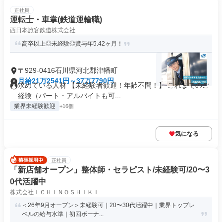
正社員
運転士・車掌(鉄道運輸職)
西日本旅客鉄道株式会社
高卒以上◎未経験◎賞与年5.42ヶ月！
〒929-0416石川県河北郡津幡町
月給21万2541円～37万7790円
求めている人材 【未経験者歓迎！年齢不問！】 これまでのご
経験（パート・アルバイトも可...
業界未経験歓迎
+16個
気になる
正社員
「新店舗オープン」整体師・セラピスト/未経験可/20〜3
0代活躍中
株式会社ＩＣＨＩＮＯＳＨＩＫＩ
＜26年9月オープン＞未経験可｜20〜30代活躍中｜業界トップレ
ベルの給与水準｜初回ボーナ...