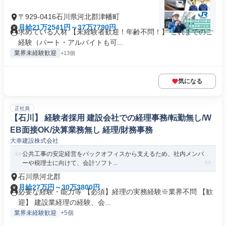
〒929-0416石川県河北郡津幡町
月給21万2541円～37万7790円
求めている人材 【未経験者歓迎！年齢不問！】 これまでのご
経験（パート・アルバイトも可...
業界未経験歓迎
+13個
気になる
正社員
【石川】 経験者採用 建設会社での経理事務/転勤無し/W
EB面接OK/決算業務無し 経理/財務事務
大幸建設株式会社
公共工事の安定経営をバックオフィスから支えるため、社内メンバ
ーや税理士に向けて、会計ソフト...
石川県河北郡
月給27万円～30万3800円
必要な経験・能力等 【必須】経理の実務経験※業界不問 【歓
迎】 建設業経理の経験、会...
業界未経験歓迎
+5個