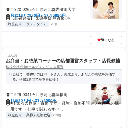
〒920-0265石川県河北郡内灘町大学
月給16万7980円～17万5880円
【必要資格】 医療事務 無資格OK
制服あり
ランチタイム
+28個
気になる
正社員
お弁当・お惣菜コーナーの店舗運営スタッフ・店長候補
株式会社MHホールディングス 人事課
会社で一番偉いのはパートさん。失敗より、あなたの意欲を評価す
る。研修2週間で基本を伝授！
〒929-0341石川県河北郡津幡町
月給20万円～31万2000円
■求める人物像・資格 学歴・経験・資格不問 ※人物重視の採
用です ・仕事で関わるすべ...
制服あり
業界未経験歓迎
+13個