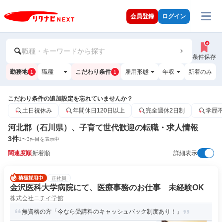
会員登録
ログイン
職種・キーワードから探す
条件保存
勤務地
職種
こだわり条件
雇用形態
年収
新着のみ
1
1
こだわり条件の追加設定を忘れていませんか？
土日祝休み
年間休日120日以上
完全週休2日制
学歴
河北郡（石川県）、子育て世代歓迎の転職・求人情報
3
件
1
〜
3
件目を表示中
関連度順
新着順
詳細表示
正社員
金沢医科大学病院にて、医療事務のお仕事 未経験OK
株式会社ニチイ学館
無資格の方「今なら受講料のキャッシュバック制度あり！」