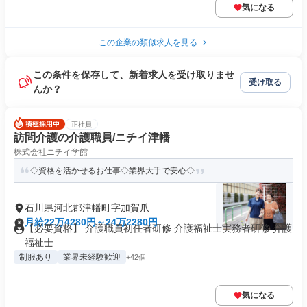
気になる
この企業の類似求人を見る
この条件を保存して、新着求人を受け取りませ
受け取る
んか？
正社員
訪問介護の介護職員/ニチイ津幡
株式会社ニチイ学館
◇資格を活かせるお仕事◇業界大手で安心◇
石川県河北郡津幡町字加賀爪
月給22万4280円～24万2280円
【必要資格】 介護職員初任者研修 介護福祉士実務者研修 介護
福祉士
制服あり
業界未経験歓迎
+42個
気になる