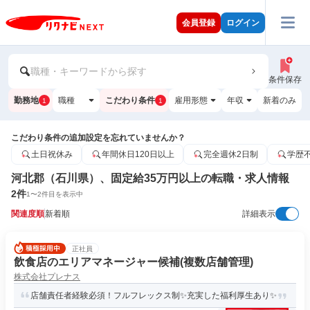
会員登録
ログイン
職種・キーワードから探す
条件保存
勤務地
職種
こだわり条件
雇用形態
年収
新着のみ
1
1
こだわり条件の追加設定を忘れていませんか？
土日祝休み
年間休日120日以上
完全週休2日制
学歴
河北郡（石川県）、固定給35万円以上の転職・求人情報
2
件
1
〜
2
件目を表示中
関連度順
新着順
詳細表示
正社員
飲食店のエリアマネージャー候補(複数店舗管理)
株式会社プレナス
店舗責任者経験必須！フルフレックス制✨充実した福利厚生あり✨