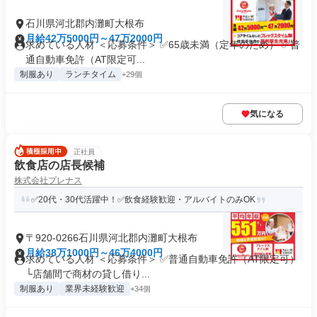
石川県河北郡内灘町大根布
月給42万5000円～47万2000円
求めている人材 ＜応募条件＞ ✅65歳未満（定年のため） ✅普
通自動車免許（AT限定可...
制服あり
ランチタイム
+29個
気になる
正社員
飲食店の店長候補
株式会社プレナス
✅20代・30代活躍中！✅飲食経験歓迎・アルバイトのみOK
〒920-0266石川県河北郡内灘町大根布
月給38万1000円～46万4000円
求めている人材 ＜応募条件＞ ✅普通自動車免許（AT限定可）
└店舗間で商材の貸し借り...
制服あり
業界未経験歓迎
+34個