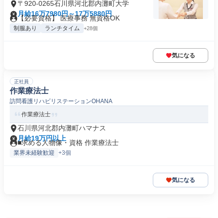
〒920-0265石川県河北郡内灘町大学
月給16万7980円～17万5880円
【必要資格】 医療事務 無資格OK
制服あり
ランチタイム
+28個
気になる
正社員
作業療法士
訪問看護リハビリステーションOHANA
作業療法士
石川県河北郡内灘町ハマナス
月給19万円以上
■求める人物像・資格 作業療法士
業界未経験歓迎
+3個
気になる