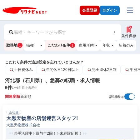
会員登録
ログイン
職種・キーワードから探す
条件保存
勤務地
職種
こだわり条件
雇用形態
年収
新着のみ
1
1
こだわり条件の追加設定を忘れていませんか？
土日祝休み
年間休日120日以上
完全週休2日制
学歴
河北郡（石川県）、急募の転職・求人情報
6
件
1
〜
6
件目を表示中
関連度順
新着順
詳細表示
正社員
大黒天物産の店舗運営スタッフ!
大黒天物産株式会社
若手活躍中✨賞与年2回！✨未経験応援！