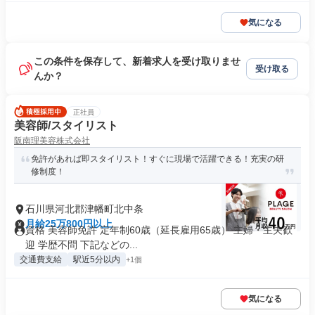
気になる
この条件を保存して、新着求人を受け取りませ
受け取る
んか？
正社員
美容師/スタイリスト
阪南理美容株式会社
免許があれば即スタイリスト！すぐに現場で活躍できる！充実の研
修制度！
石川県河北郡津幡町北中条
月給25万800円以上
資格 美容師免許 定年制60歳（延長雇用65歳） 主婦・主夫歓
迎 学歴不問 下記などの...
交通費支給
駅近5分以内
+1個
気になる