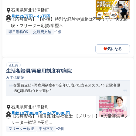
石川県河北郡津幡町
月給25万円～45万円
【応募資格】 【必須】特別な経験や資格は不要です。 ★未経
験・フリーター応援/学歴不...
即日勤務OK
交通費支給
+1個
気になる
正社員
生活相談員/再雇用制度有/病院
みずほ病院
交通費支給⭐️再雇用制度有✨定年65歳✅️担当者オススメ✨経験者優
遇⭕️車通勤ＯＫ✨週休2...
石川県河北郡津幡町
月給19万3000円～24万8000円
【応募資格】 相談員/社会福祉士 【メリット】 #大量募集 #フ
リーター歓迎 #長期...
フリーター歓迎
学歴不問
+2個