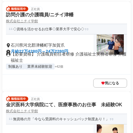
正社員
訪問介護の介護職員/ニチイ津幡
株式会社ニチイ学館
◇資格を活かせるお仕事◇業界大手で安心◇
石川県河北郡津幡町字加賀爪
月給22万4280円～24万2280円
【必要資格】 介護職員初任者研修 介護福祉士実務者研修 介護
福祉士
制服あり
業界未経験歓迎
+42個
気になる
正社員
金沢医科大学病院にて、医療事務のお仕事 未経験OK
株式会社ニチイ学館
無資格の方「今なら受講料のキャッシュバック制度あり！」