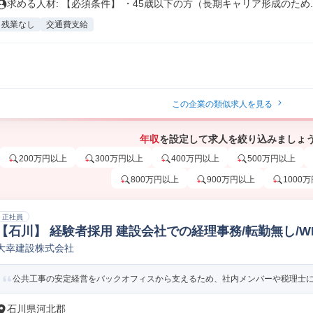
求める人材: 【必須条件】 ・45歳以下の方（長期キャリア形成のため..
残業なし
交通費支給
この企業の類似求人を見る
年収
を設定して求人を絞り込みましょ
200万円以上
300万円以上
400万円以上
500万円以上
800万円以上
900万円以上
1000
正社員
【石川】 経験者採用 建設会社での経理事務/転勤無し/W
大幸建設株式会社
経理/財務事務
公共工事の安定経営をバックオフィスから支えるため、社内メンバーや税理士に向
石川県河北郡