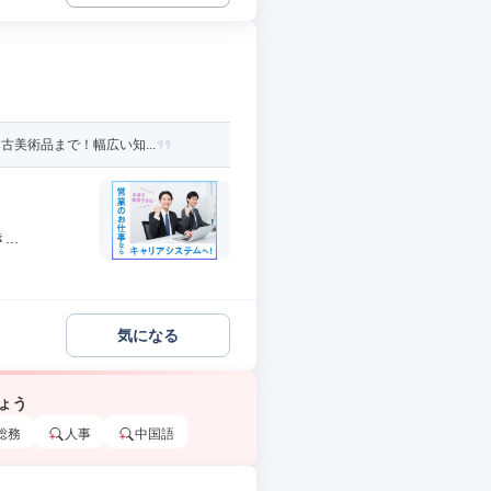
美術品まで！幅広い知...
..
気になる
ょう
総務
人事
中国語