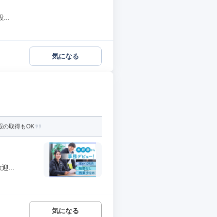
..
気になる
暇の取得もOK
...
気になる