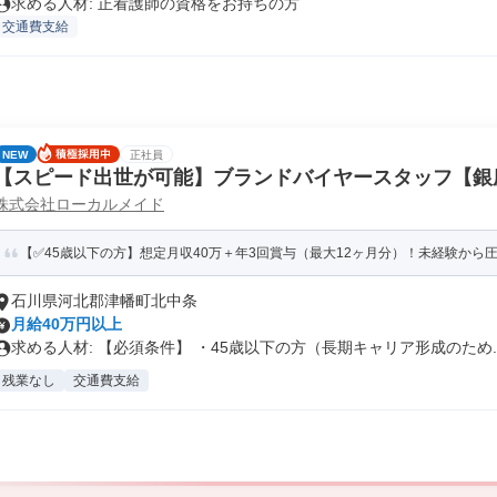
求める人材: 正看護師の資格をお持ちの方
交通費支給
NEW
正社員
【スピード出世が可能】ブランドバイヤースタッフ【銀
株式会社ローカルメイド
店】
【✅45歳以下の方】想定月収40万＋年3回賞与（最大12ヶ月分）！未経験から
石川県河北郡津幡町北中条
月給40万円以上
求める人材: 【必須条件】 ・45歳以下の方（長期キャリア形成のため..
残業なし
交通費支給