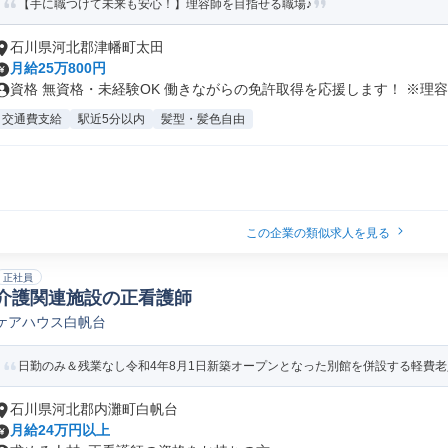
【手に職つけて未来も安心！】理容師を目指せる職場♪
石川県河北郡津幡町太田
月給25万800円
資格 無資格・未経験OK 働きながらの免許取得を応援します！ ※理容美
交通費支給
駅近5分以内
髪型・髪色自由
この企業の類似求人を見る
正社員
介護関連施設の正看護師
ケアハウス白帆台
日勤のみ＆残業なし令和4年8月1日新築オープンとなった別館を併設する軽費
石川県河北郡内灘町白帆台
月給24万円以上