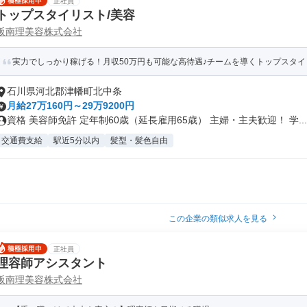
正社員
トップスタイリスト/美容
阪南理美容株式会社
実力でしっかり稼げる！月収50万円も可能な高待遇♪チームを導くトップスタイ
石川県河北郡津幡町北中条
月給27万160円～29万9200円
資格 美容師免許 定年制60歳（延長雇用65歳） 主婦・主夫歓迎！ 学...
交通費支給
駅近5分以内
髪型・髪色自由
この企業の類似求人を見る
正社員
理容師アシスタント
阪南理美容株式会社