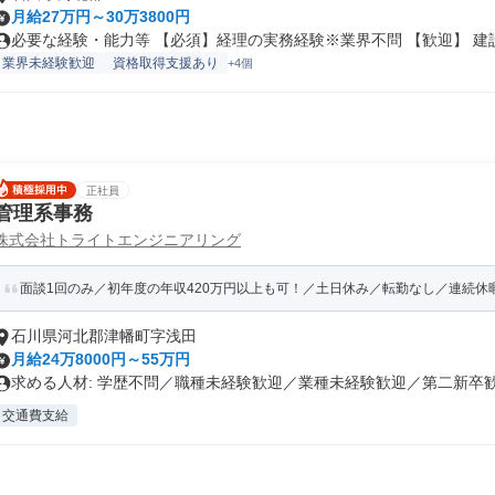
月給27万円～30万3800円
必要な経験・能力等 【必須】経理の実務経験※業界不問 【歓迎】 建設.
業界未経験歓迎
資格取得支援あり
+4個
正社員
管理系事務
株式会社トライトエンジニアリング
面談1回のみ／初年度の年収420万円以上も可！／土日休み／転勤なし／連続休
石川県河北郡津幡町字浅田
月給24万8000円～55万円
求める人材: 学歴不問／職種未経験歓迎／業種未経験歓迎／第二新卒歓迎
交通費支給