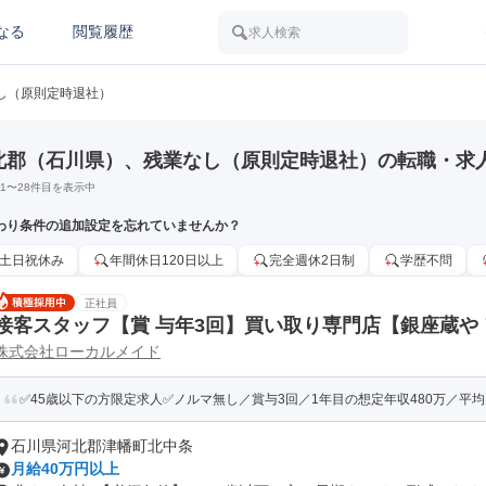
なる
閲覧履歴
求人検索
し（原則定時退社）
北郡（石川県）、残業なし（原則定時退社）の転職・求
1
〜
28
件目を表示中
わり条件の追加設定を忘れていませんか？
土日祝休み
年間休日120日以上
完全週休2日制
学歴不問
正社員
接客スタッフ【賞 与年3回】買い取り専門店【銀座蔵や
株式会社ローカルメイド
✅45歳以下の方限定求人✅ノルマ無し／賞与3回／1年目の想定年収480万／平均月
石川県河北郡津幡町北中条
月給40万円以上