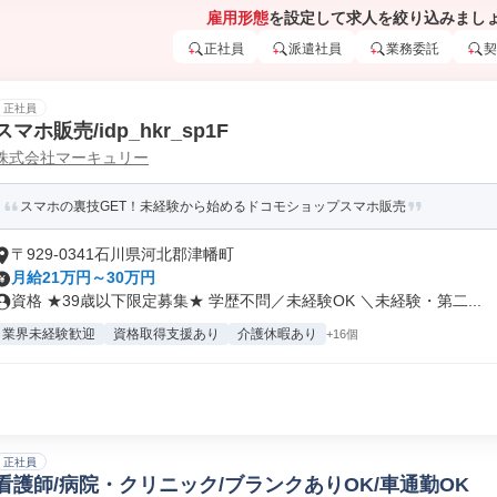
雇用形態
を設定して求人を絞り込みまし
正社員
派遣社員
業務委託
契
正社員
スマホ販売/idp_hkr_sp1F
株式会社マーキュリー
スマホの裏技GET！未経験から始めるドコモショップスマホ販売
〒929-0341石川県河北郡津幡町
月給21万円～30万円
資格 ★39歳以下限定募集★ 学歴不問／未経験OK ＼未経験・第二...
業界未経験歓迎
資格取得支援あり
介護休暇あり
+16個
正社員
看護師/病院・クリニック/ブランクありOK/車通勤OK