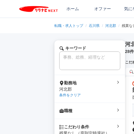
ホーム
オファー
気に
転職・求人トップ
/
石川県
/
河北郡
/
残業な
河
キーワード
28
件
こだ
勤務地
河北郡
条件をクリア
職種
こだわり条件
残業なし（原則定時退社）