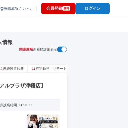
会員登録
ログイン
転職成功ノウハウ
無料
人情報
関連度順
新着順
詳細表示
未経験者歓迎
在宅勤務（リモートワーク）OK
家賃補助・住宅手当
 アルプラザ津幡店】
残業時間 3.15ｈ