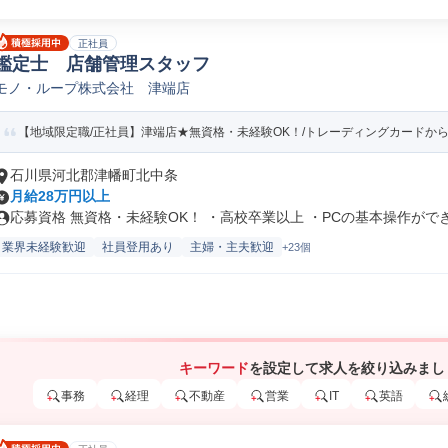
正社員
鑑定士 店舗管理スタッフ
モノ・ループ株式会社 津端店
【地域限定職/正社員】津端店★無資格・未経験OK！/トレーディングカードから古
石川県河北郡津幡町北中条
月給28万円以上
応募資格 無資格・未経験OK！ ・高校卒業以上 ・PCの基本操作ができ.
業界未経験歓迎
社員登用あり
主婦・主夫歓迎
+23個
キーワード
を設定して求人を絞り込みまし
事務
経理
不動産
営業
IT
英語