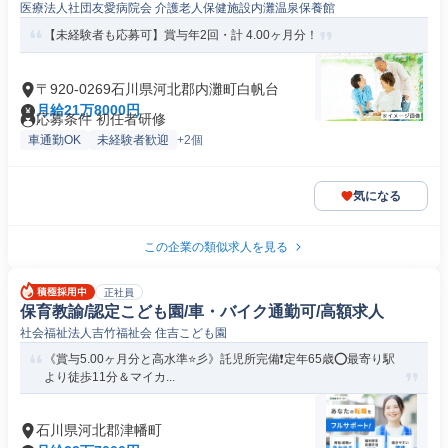
医療法人社団友愛病院会 介護老人保健施設内灘温泉保養館
【未経験者も応募可】賞与年2回・計 4.00ヶ月分！
〒920-0269石川県河北郡内灘町白帆台
月給21万8000円
応募条件 初任者研修
車通勤OK
未経験者歓迎
+2個
気になる
この企業の類似求人を見る
正社員
保育教諭/認定こども園/車・バイク通勤可/高額求人
社会福祉法人吉竹福祉会 住吉こども園
《賞与5.00ヶ月分と高水準⭐彡》託児所完備❗️定年65歳⭕最寄り駅
より徒歩11分＆マイカ...
石川県河北郡津幡町