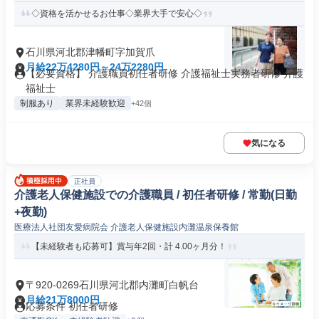
◇資格を活かせるお仕事◇業界大手で安心◇
石川県河北郡津幡町字加賀爪
月給22万4280円～24万2280円
【必要資格】 介護職員初任者研修 介護福祉士実務者研修 介護
福祉士
制服あり
業界未経験歓迎
+42個
気になる
正社員
介護老人保健施設での介護職員 / 初任者研修 / 常勤(日勤
+夜勤)
医療法人社団友愛病院会 介護老人保健施設内灘温泉保養館
【未経験者も応募可】賞与年2回・計 4.00ヶ月分！
〒920-0269石川県河北郡内灘町白帆台
月給21万8000円
応募条件 初任者研修