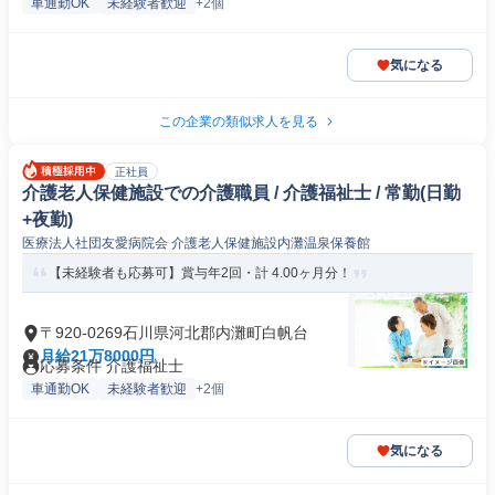
車通勤OK
未経験者歓迎
+2個
気になる
この企業の類似求人を見る
正社員
介護老人保健施設での介護職員 / 介護福祉士 / 常勤(日勤
+夜勤)
医療法人社団友愛病院会 介護老人保健施設内灘温泉保養館
【未経験者も応募可】賞与年2回・計 4.00ヶ月分！
〒920-0269石川県河北郡内灘町白帆台
月給21万8000円
応募条件 介護福祉士
車通勤OK
未経験者歓迎
+2個
気になる