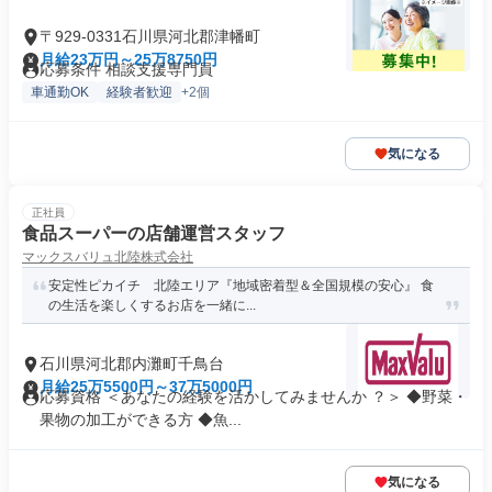
〒929-0331石川県河北郡津幡町
月給23万円～25万8750円
応募条件 相談支援専門員
車通勤OK
経験者歓迎
+2個
気になる
正社員
食品スーパーの店舗運営スタッフ
マックスバリュ北陸株式会社
安定性ピカイチ 北陸エリア『地域密着型＆全国規模の安心』 食
の生活を楽しくするお店を一緒に...
石川県河北郡内灘町千鳥台
月給25万5500円～37万5000円
応募資格 ＜あなたの経験を活かしてみませんか ？＞ ◆野菜・
果物の加工ができる方 ◆魚...
気になる