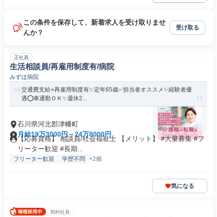
この条件を保存して、新着求人を受け取りませ
受け取る
んか？
正社員
生活相談員/再雇用制度有/病院
みずほ病院
交通費支給⭐️再雇用制度有✨定年65歳✅️担当者オススメ✨経験者優
遇⭕️車通勤ＯＫ✨週休2...
石川県河北郡津幡町
月給19万3000円～24万8000円
【応募資格】 相談員/社会福祉士 【メリット】 #大量募集 #フ
リーター歓迎 #長期...
フリーター歓迎
学歴不問
+2個
気になる
契約社員