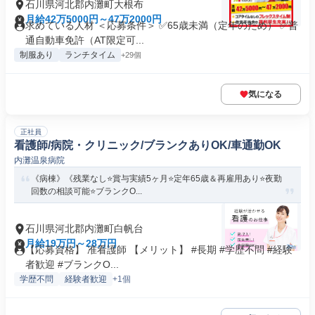
石川県河北郡内灘町大根布
月給42万5000円～47万2000円
求めている人材 ＜応募条件＞ ✅65歳未満（定年のため） ✅普
通自動車免許（AT限定可...
制服あり
ランチタイム
+29個
気になる
正社員
看護師/病院・クリニック/ブランクありOK/車通勤OK
内灘温泉病院
《病棟》《残業なし⭐賞与実績5ヶ月⭐定年65歳＆再雇用あり⭐夜勤
回数の相談可能⭐ブランクO...
石川県河北郡内灘町白帆台
月給19万円～28万円
【応募資格】 准看護師 【メリット】 #長期 #学歴不問 #経験
者歓迎 #ブランクO...
学歴不問
経験者歓迎
+1個