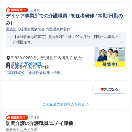
正社員
デイケア事業所での介護職員 / 初任者研修 / 常勤(日勤の
み)
医療法人社団友愛病院会 内灘温泉保養館
【未経験者も応募可】賞与年2回・計 4.00ヶ月分！日勤のみ募集！
日曜固定休。
〒920-0269石川県河北郡内灘町白帆台
月給19万2000円
応募条件 初任者研修
車通勤OK
未経験者歓迎
+2個
気になる
この企業の類似求人を見る
正社員
訪問介護の介護職員/ニチイ津幡
株式会社ニチイ学館