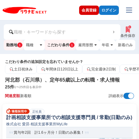
会員登録
ログイン
職種・キーワードから探す
条件保存
勤務地
職種
こだわり条件
雇用形態
年収
新着のみ
1
1
こだわり条件の追加設定を忘れていませんか？
土日祝休み
年間休日120日以上
完全週休2日制
学歴
河北郡（石川県）、定年65歳以上の転職・求人情報
25
件
1
〜
25
件目を表示中
関連度順
新着順
詳細表示
正社員
計画相談支援事業所での相談支援専門員 / 常勤(日勤のみ)
株式会社 愛昴 相談支援事業所MyLife
賞与年2回 計1.6ヶ月分！日勤のみ募集！