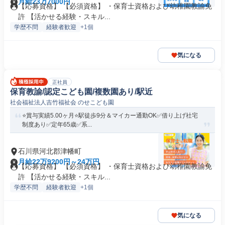
月給23万7000円
【応募資格】 【必須資格】 ・保育士資格および幼稚園教諭免
許 【活かせる経験・スキル...
学歴不問
経験者歓迎
+1個
気になる
正社員
保育教諭/認定こども園/複数園あり/駅近
社会福祉法人吉竹福祉会 のせこども園
⭐賞与実績5.00ヶ月⭐駅徒歩9分＆マイカー通勤OK✅借り上げ社宅
制度あり✅定年65歳✅系...
石川県河北郡津幡町
月給22万9200円～24万円
【応募資格】 【必須資格】 ・保育士資格および幼稚園教諭免
許 【活かせる経験・スキル...
学歴不問
経験者歓迎
+1個
気になる