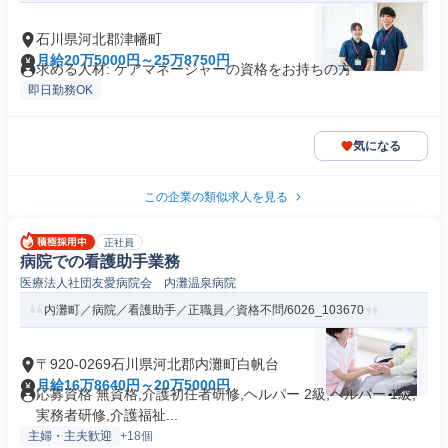
石川県河北郡津幡町
月給20万5000円～25万8750円
求める人材: ケアマネージャーの資格をお持ちの方
即日勤務OK
気になる
この企業の類似求人を見る
正社員
病院での看護助手業務
医療法人社団友愛病院会 内灘温泉病院
内灘町／病院／看護助手／正職員／資格不問/6026_103670
〒920-0269石川県河北郡内灘町白帆台
月給16万8640円～20万5000円
応募資格 無資格,介護初任者研修,ヘルパー 2級,ヘルパー 1級,
実務者研修,介護福祉...
主婦・主夫歓迎
+18個