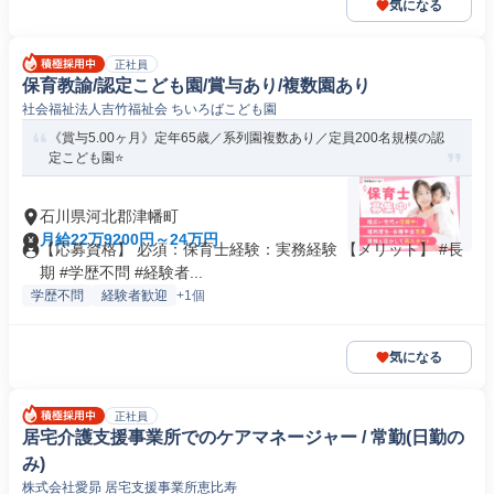
気になる
正社員
保育教諭/認定こども園/賞与あり/複数園あり
社会福祉法人吉竹福祉会 ちいろばこども園
《賞与5.00ヶ月》定年65歳／系列園複数あり／定員200名規模の認
定こども園⭐
石川県河北郡津幡町
月給22万9200円～24万円
【応募資格】 必須：保育士経験：実務経験 【メリット】 #長
期 #学歴不問 #経験者...
学歴不問
経験者歓迎
+1個
気になる
正社員
居宅介護支援事業所でのケアマネージャー / 常勤(日勤の
み)
株式会社愛昴 居宅支援事業所恵比寿