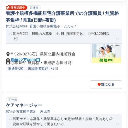
正社員
看護小規模多機能居宅介護事業所での介護職員 / 無資格
募集枠 / 常勤(日勤+夜勤)
株式会社itosie. 看護小規模多機能ホームわらく
賞与年2回！日勤のみ募集！土; 日; 祝曜固定休。【年休120日以
上】
〒920-0276石川県河北郡内灘町緑台
月給22万6000円
応募条件 無資格・未経験応募可能
車通勤OK
未経験者歓迎
+2個
気になる
正社員
ケアマネージャー
居宅介護支援事業所 恵比寿
居宅ケアマネ募集＊残業基本なし★定年65歳！昇給・賞与あり◎
資格や経験を活かして働きたい方...