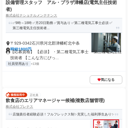
設備管理スタッフ アル・プラザ津幡店(電気主任技術
者)
株式会社ナショナルメンテナンス
✅9時～18時 ✅月20日勤務 ✅賞与あり ✅第二種電気工事士必須 ✅
第三種電気主任技術者...
〒929-0342石川県河北郡津幡町北中条
時給1800円
【応募資格】 【必須】 ・第二種電気工事士 ・第三種電気主任
技術者 【こんな方にぴっ...
社員登用あり
+13個
気になる
正社員
飲食店のエリアマネージャー候補(複数店舗管理)
株式会社プレナス
店舗責任者経験必須！フルフレックス制✨充実した福利厚生あり✨