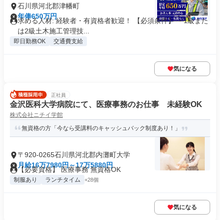
石川県河北郡津幡町
年俸650万円
求める人材: 経験者・有資格者歓迎！ 【必須条件】 ・1級また
は2級土木施工管理技...
即日勤務OK
交通費支給
気になる
正社員
金沢医科大学病院にて、医療事務のお仕事 未経験OK
株式会社ニチイ学館
無資格の方「今なら受講料のキャッシュバック制度あり！」
〒920-0265石川県河北郡内灘町大学
月給16万7980円～17万5880円
【必要資格】 医療事務 無資格OK
制服あり
ランチタイム
+28個
気になる