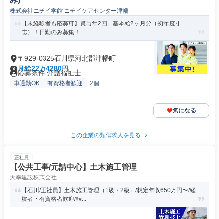
み)
株式会社ニチイ学館 ニチイケアセンター津幡
【未経験者も応募可】賞与年2回 基本給2ヶ月分（初年度寸
志）！日勤のみ募集！
〒929-0325石川県河北郡津幡町
月給22万4280円
応募条件 介護福祉士
車通勤OK
有資格者歓迎
+2個
気になる
この企業の類似求人を見る
正社員
【公共工事/元請中心】土木施工管理
大幸建設株式会社
【石川/正社員】土木施工管理（1級・2級）/想定年収650万円〜/経
験者・有資格者歓迎/転...