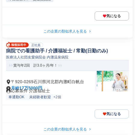
気になる
この企業の類似求人を見る
正社員
病院での看護助手 / 介護福祉士 / 常勤(日勤のみ)
医療法人社団友愛病院会 内灘温泉病院
賞与年2回 計3.0ヶ月/年！
〒920-0269石川県河北郡内灘町白帆台
月給17万5000円
応募条件 介護福祉士
車通勤OK
未経験者歓迎
+2個
気になる
この企業の類似求人を見る