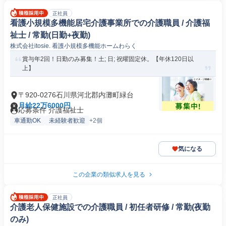
正社員
看護小規模多機能居宅介護事業所での介護職員 / 介護福
祉士 / 常勤(日勤+夜勤)
株式会社itosie. 看護小規模多機能ホームわらく
賞与年2回！日勤のみ募集！土; 日; 祝曜固定休。【年休120日以
上】
〒920-0276石川県河北郡内灘町緑台
月給22万6000円
応募条件 介護福祉士
車通勤OK
未経験者歓迎
+2個
気になる
この企業の類似求人を見る
正社員
介護老人保健施設での介護職員 / 初任者研修 / 常勤(夜勤
のみ)