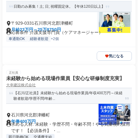
日勤のみ募集！土; 日; 祝曜固定休。【年休120日以上】
〒929-0331石川県河北郡津幡町
月給23万円～25万8750円
応募条件 介護支援専門員（ケアマネージャー）
車通勤OK
経験者歓迎
+2個
気になる
正社員
未経験から始める現場作業員【安心な研修制度充実】
大幸建設株式会社
【石川/正社員】未経験から始める現場作業員/年収400万円～/未経
験者歓迎/学歴不問/年齢...
石川県河北郡津幡町
年俸400万円
求める人材: 未経験・学歴不問・年齢不問！やる気重視の採用
です！ 【必須条件】 ・...
即日勤務OK
交通費支給