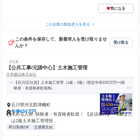
気になる
この企業の類似求人を見る
この条件を保存して、新着求人を受け取りませ
受け取る
んか？
正社員
【公共工事/元請中心】土木施工管理
大幸建設株式会社
【石川/正社員】土木施工管理（1級・2級）/想定年収650万円〜/経
験者・有資格者歓迎/転...
石川県河北郡津幡町
年俸650万円
求める人材: 経験者・有資格者歓迎！ 【必須条件】 ・1級また
は2級土木施工管理技...
即日勤務OK
交通費支給