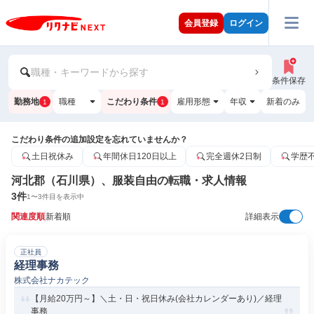
会員登録
ログイン
職種・キーワードから探す
条件保存
勤務地
職種
こだわり条件
雇用形態
年収
新着のみ
1
1
こだわり条件の追加設定を忘れていませんか？
土日祝休み
年間休日120日以上
完全週休2日制
学歴
河北郡（石川県）、服装自由の転職・求人情報
3
件
1
〜
3
件目を表示中
関連度順
新着順
詳細表示
正社員
経理事務
株式会社ナカテック
【月給20万円～】＼土・日・祝日休み(会社カレンダーあり)／経理
事務