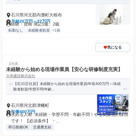
石川県河北郡内灘町大根布
月給20万円～22万円
経験・資格 簿記1級、2級
転勤なし
未経験者歓迎
+1個
気になる
正社員
未経験から始める現場作業員【安心な研修制度充実】
大幸建設株式会社
【石川/正社員】未経験から始める現場作業員/年収400万円～/未経
験者歓迎/学歴不問/年齢...
石川県河北郡津幡町
年俸400万円
求める人材: 未経験・学歴不問・年齢不問！やる気重視の採用
です！ 【必須条件】 ・...
即日勤務OK
交通費支給