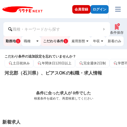
会員登録
ログイン
職種・キーワードから探す
条件保存
勤務地
職種
こだわり条件
雇用形態
年収
新着のみ
1
1
こだわり条件の追加設定を忘れていませんか？
土日祝休み
年間休日120日以上
完全週休2日制
学歴
河北郡（石川県）、ピアスOKの転職・求人情報
条件に合った求人が 0件でした
検索条件を緩めて、再度検索してください
新着求人