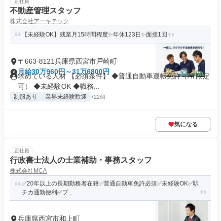
正社員
不動産管理スタッフ
株式会社アーキテック
【未経験OK】残業月15時間程度✨年休123日✨面接1回
〒663-8121兵庫県西宮市戸崎町
月給30万960円～31万6800円
求めている人材 【必須条件】 ◆普通自動車運転免許（AT限定
可） ◆未経験OK ◆職務...
制服あり
業界未経験歓迎
+22個
気になる
正社員
行政書士法人の士業補助・事務スタッフ
株式会社MCA
✅️20年以上の長期勤務者在籍✅️普通自動車免許必須✅️未経験OK✅️駅
チカ通勤便利✅️プ...
兵庫県西宮市和上町