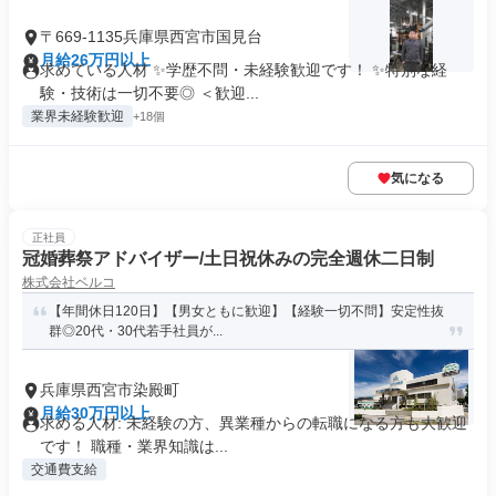
〒669-1135兵庫県西宮市国見台
月給26万円以上
求めている人材 ✨学歴不問・未経験歓迎です！ ✨特別な経
験・技術は一切不要◎ ＜歓迎...
業界未経験歓迎
+18個
気になる
正社員
冠婚葬祭アドバイザー/土日祝休みの完全週休二日制
株式会社ベルコ
【年間休日120日】【男女ともに歓迎】【経験一切不問】安定性抜
群◎20代・30代若手社員が...
兵庫県西宮市染殿町
月給30万円以上
求める人材: 未経験の方、異業種からの転職になる方も大歓迎
です！ 職種・業界知識は...
交通費支給