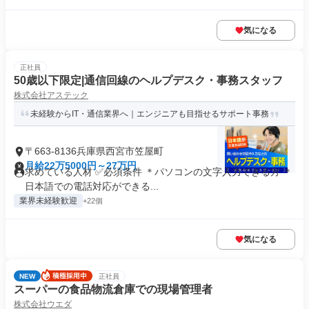
気になる
正社員
50歳以下限定|通信回線のヘルプデスク・事務スタッフ
株式会社アステック
未経験からIT・通信業界へ｜エンジニアも目指せるサポート事務
〒663-8136兵庫県西宮市笠屋町
月給22万5000円～27万円
求めている人材 ✅必須条件 ＊パソコンの文字入力できる方 ＊
日本語での電話対応ができる...
業界未経験歓迎
+22個
気になる
NEW
正社員
スーパーの食品物流倉庫での現場管理者
株式会社ウエダ