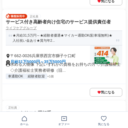
気になる
正社員
サービス付き高齢者向け住宅のサービス提供責任者
ライフケアグループ
★月給31,5万円～★経験者優遇★マイカー通勤OK(駐車場無料)★
入社祝い金あり★賞与年2...
〒662-0026兵庫県西宮市獅子ケ口町
月給31万5000円～35万5000円
求める人物像 下記いずれかの資格をお持ちの方 ◇介護福祉士
◇介護福祉士実務者研修（旧...
車通勤OK
経験者歓迎
+1個
気になる
正社員
フォークリフト運転手
有限会社ウイン
ホーム
オファー
気になる
【フォークリフト運転手／正社員】未経験歓迎！年齢不問！日勤の