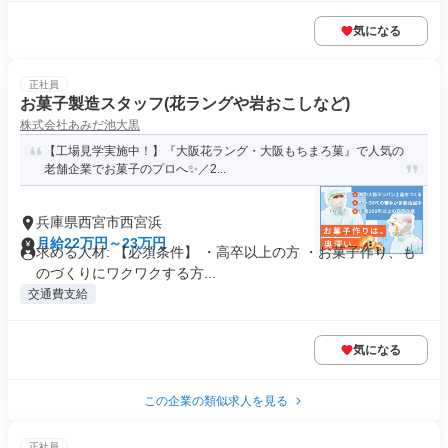
気になる
正社員
お菓子製造スタッフ(花ラングや岩おこしなど)
株式会社あみだ池大黒
【工場見学実施中！】『大阪花ラング・大阪もちまろ菓』で人気の
老舗企業でお菓子のプロへ✨／2...
兵庫県西宮市西宮浜
月給22万円～23万円
求める人材: 【必須条件】 ・高卒以上の方 ・お菓子作り、も
のづくりにワクワクする方...
交通費支給
気になる
この企業の類似求人を見る
正社員