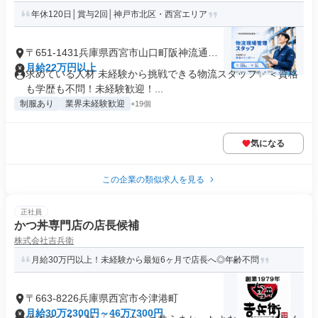
年休120日│賞与2回│神戸市北区・西宮エリア
〒651-1431兵庫県西宮市山口町阪神流通セ
ンター
月給22万円以上
求めている人材 未経験から挑戦できる物流スタッフ✨ ＜資格
も学歴も不問！未経験歓迎！...
制服あり
業界未経験歓迎
+19個
気になる
この企業の類似求人を見る
正社員
かつ丼専門店の店長候補
株式会社吉兵衛
月給30万円以上！未経験から最短6ヶ月で店長へ◎年齢不問
〒663-8226兵庫県西宮市今津港町
月給30万2300円～46万7300円