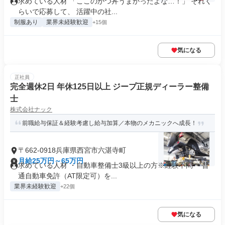
求めている人材 「ここのかつ丼うまかったよな…！」 それく
らいで応募して、 活躍中の社...
制服あり
業界未経験歓迎
+15個
気になる
正社員
完全週休2日 年休125日以上 ジープ正規ディーラー整備
士
株式会社ナック
前職給与保証＆経験考慮し給与加算／本物のメカニックへ成長！
〒662-0918兵庫県西宮市六湛寺町
月給25万円～65万円
求めている人材 ・自動車整備士3級以上の方※経験不問 ・普
通自動車免許（AT限定可）を...
業界未経験歓迎
+22個
気になる