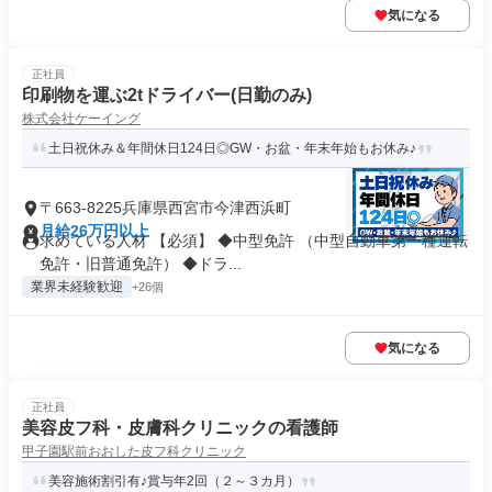
気になる
正社員
印刷物を運ぶ2tドライバー(日勤のみ)
株式会社ケーイング
土日祝休み＆年間休日124日◎GW・お盆・年末年始もお休み♪
〒663-8225兵庫県西宮市今津西浜町
月給26万円以上
求めている人材 【必須】 ◆中型免許 （中型自動車第一種運転
免許・旧普通免許） ◆ドラ...
業界未経験歓迎
+26個
気になる
正社員
美容皮フ科・皮膚科クリニックの看護師
甲子園駅前おおした皮フ科クリニック
美容施術割引有♪賞与年2回（２～３カ月）