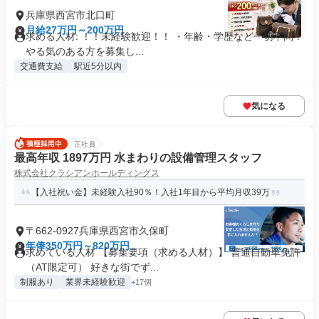
兵庫県西宮市北口町
月給27万円～200万円
求める人材: ！！未経験歓迎！！ ・年齢・学歴など一切不問！
やる気のある方を募集し...
交通費支給
駅近5分以内
気になる
正社員
最高年収 1897万円 水まわりの設備管理スタッフ
株式会社クラシアンホールディングス
【入社祝い金】未経験入社90％！入社1年目から平均月収39万
〒662-0927兵庫県西宮市久保町
年俸350万円～820万円
求めている人材 【募集要項（求める人材）】 普通自動車免許
（AT限定可） 好きな街でず...
制服あり
業界未経験歓迎
+17個