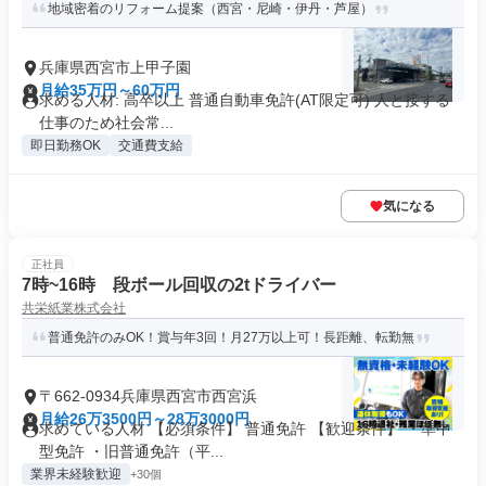
地域密着のリフォーム提案（西宮・尼崎・伊丹・芦屋）
兵庫県西宮市上甲子園
月給35万円～60万円
求める人材: 高卒以上 普通自動車免許(AT限定可) 人と接する
仕事のため社会常...
即日勤務OK
交通費支給
気になる
正社員
7時~16時 段ボール回収の2tドライバー
共栄紙業株式会社
普通免許のみOK！賞与年3回！月27万以上可！長距離、転勤無
〒662-0934兵庫県西宮市西宮浜
月給26万3500円～28万3000円
求めている人材 【必須条件】 普通免許 【歓迎条件】 ・準中
型免許 ・旧普通免許（平...
業界未経験歓迎
+30個