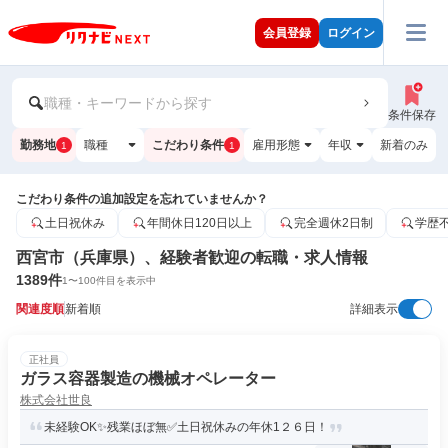
会員登録
ログイン
職種・キーワードから探す
条件保存
勤務地
職種
こだわり条件
雇用形態
年収
新着のみ
1
1
こだわり条件の追加設定を忘れていませんか？
土日祝休み
年間休日120日以上
完全週休2日制
学歴
西宮市（兵庫県）、経験者歓迎の転職・求人情報
1389
件
1
〜
100
件目を表示中
関連度順
新着順
詳細表示
正社員
ガラス容器製造の機械オペレーター
株式会社世良
未経験OK✨残業ほぼ無✅土日祝休みの年休1２６日！