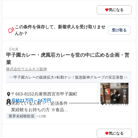
気になる
この条件を保存して、新着求人を受け取りませ
受け取る
んか？
正社員
甲子園カレー・虎風荘カレーを世の中に広める企画・営
業
株式会社ウエルネス阪神
甲子園カレーの販路拡大⭐転勤ナシ！阪急阪神グループの安定基盤
〒663-8152兵庫県西宮市甲子園町
月給21万円～24万円
求めている人材 ✅：必須条件 ━━━━━━━ ◆1年以上の営
業経験をお持ちの方 ※食品...
業界未経験歓迎
+13個
気になる