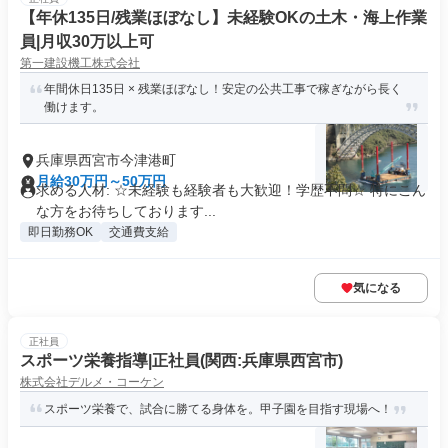
【年休135日/残業ほぼなし】未経験OKの土木・海上作業
員|月収30万以上可
第一建設機工株式会社
年間休日135日 × 残業ほぼなし！安定の公共工事で稼ぎながら長く
働けます。
兵庫県西宮市今津港町
月給30万円～50万円
求める人材: ☆未経験も経験者も大歓迎！学歴不問☆ 特にこん
な方をお待ちしております...
即日勤務OK
交通費支給
気になる
正社員
スポーツ栄養指導|正社員(関西:兵庫県西宮市)
株式会社デルメ・コーケン
スポーツ栄養で、試合に勝てる身体を。甲子園を目指す現場へ！