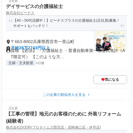
正社員
デイサービスの介護福祉士
株式会社ビーナス
【40～50代活躍中！】ビーナスプラスの介護福祉士(正社員)募集！
サポートもバッチリ！
〒663-8002兵庫県西宮市一里山町
月給28万2743円以上
資格 【必須】 ・介護福祉士 ・普通自動車第一種運転免許（A
T限定可） 【このような方...
主婦・主夫歓迎
+21個
気になる
この企業の類似求人を見る
正社員
【工事の管理】地元のお客様のために 外装リフォーム
(経験者)
株式会社DOOR(プロタイムズ西宮店・尼崎塚口店・伊丹店)