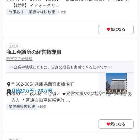
【歓迎】 ✔フォークリ...
制服あり
業界未経験歓迎
+28個
気になる
正社員
商工会議所の経営指導員
西宮商工会議所
企業や地域とともに、自身の成長も実感できる仕事です
〒662-0854兵庫県西宮市櫨塚町
月給22万円～33万円
求めている人材 ＜必須＞ ★経営支援や地域活性化に興味があ
る方 ＊普通自動車運転免許 ...
業界未経験歓迎
+19個
気になる