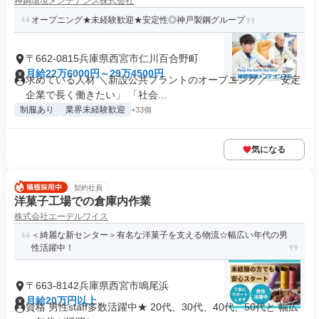
神鋼環境メンテナンス株式会社
オープニング★未経験歓迎★安定性◎神戸製鋼グループ
〒662-0815兵庫県西宮市仁川百合野町
月給22万6000円～29万4500円
求めている人材 ＼新設公共プラントのオープニング／ 「安定
企業で長く働きたい」 「社会...
制服あり
業界未経験歓迎
+33個
気になる
契約社員
洋菓子工場での倉庫内作業
株式会社エーデルワイス
＜綺麗な新センター＞有名な洋菓子を支える物流☆幅広い年代の男
性活躍中！
〒663-8142兵庫県西宮市鳴尾浜
月給20万円以上
資格 男性staff多数活躍中★ 20代、30代、40代、50代と 幅広