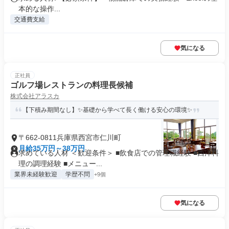
本的な操作...
交通費支給
気になる
正社員
ゴルフ場レストランの料理長候補
株式会社アラスカ
【下積み期間なし】✨基礎から学べて長く働ける安心の環境✨
〒662-0811兵庫県西宮市仁川町
月給35万円～38万円
求めている人材 ＜歓迎条件＞ ■飲食店での管理職経験 ■西洋料
理の調理経験 ■メニュー...
業界未経験歓迎
学歴不問
+9個
気になる