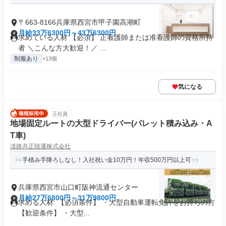
〒663-8166兵庫県西宮市甲子園高潮町
月給33万6300円～43万6300円
求めている人材 【必須】 正看護師または准看護師の資格所持
者 ＼こんな方大歓迎！／ ...
制服あり
+13個
気になる
正社員
地場固定ルートの大型ドライバー(パレット積み込み・A
T車)
淡路共正陸運株式会社
手積み手降ろしなし！入社祝い金10万円！年収500万円以上可
兵庫県西宮市山口町阪神流通センター
月給27万6800円～31万9800円
求める人材: 【必須条件】 ・大型自動車運転免許をお持ちの方
【歓迎条件】 ・大型...