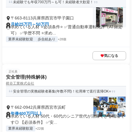
未経験でも年収700万円～も可！未経験者大歓迎！
〒663-8113兵庫県西宮市甲子園口
月給25万円～50万円
求めている人材 ⭐必須条件⭐ ✅普通自動車運転免許（AT限定
可） ✅学歴不問 ⭐求め...
業界未経験歓迎
歩合給あり
+28個
気になる
正社員
安全管理(特殊解体)
梶谷工業株式会社
安全管理の実務経験者募集(年数不問)！社用車で直行直帰OK⭐
〒662-0942兵庫県西宮市浜町
年俸400万円以上
求めている人材 50代・60代のシニア世代が活躍できる職場で
す◎ 【必須条件】 ✅安...
業界未経験歓迎
+22個