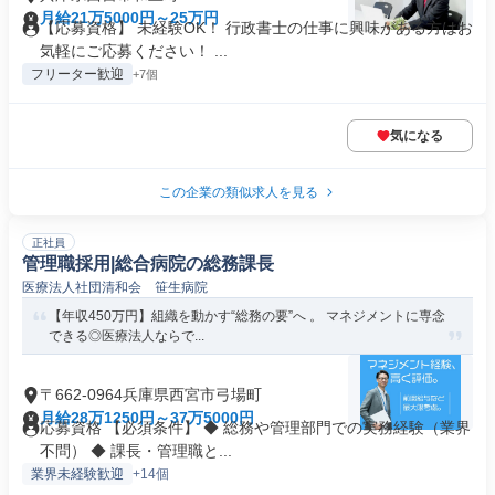
月給21万5000円～25万円
【応募資格】 未経験OK！ 行政書士の仕事に興味がある方はお
気軽にご応募ください！ ...
フリーター歓迎
+7個
気になる
この企業の類似求人を見る
正社員
管理職採用|総合病院の総務課長
医療法人社団清和会 笹生病院
【年収450万円】組織を動かす“総務の要”へ 。 マネジメントに専念
できる◎医療法人ならで...
〒662-0964兵庫県西宮市弓場町
月給28万1250円～37万5000円
応募資格 【必須条件】 ◆ 総務や管理部門での実務経験（業界
不問） ◆ 課長・管理職と...
業界未経験歓迎
+14個