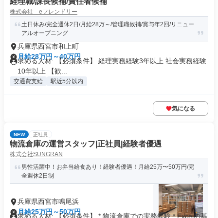
経理職/課長候補/責任者候補
株式会社 eフレンドリー
土日休み/完全週休2日/月給28万～/管理職候補/賞与年2回/リニュー
アルオープニング
兵庫県西宮市和上町
月給28万円～40万円
求める人材: 【必須条件】 経理実務経験3年以上 社会実務経験
10年以上 【歓...
交通費支給
駅近5分以内
気になる
NEW
正社員
物流倉庫の運営スタッフ|正社員|経験者優遇
株式会社SUNGRAN
男性活躍中！お弁当給食あり！経験者優遇！月給25万〜50万円/完
全週休2日制
兵庫県西宮市鳴尾浜
月給25万円～50万円
求める人材: 【必須条件】 * 物流倉庫での実務経験 * Excelの基