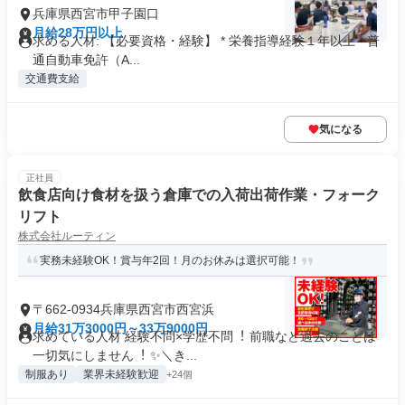
兵庫県西宮市甲子園口
月給28万円以上
求める人材: 【必要資格・経験】 * 栄養指導経験１年以上 * 普
通自動車免許（A...
交通費支給
気になる
正社員
飲食店向け食材を扱う倉庫での入荷出荷作業・フォーク
リフト
株式会社ルーティン
実務未経験OK！賞与年2回！月のお休みは選択可能！
〒662-0934兵庫県西宮市西宮浜
月給31万3000円～33万9000円
求めている人材 経験不問×学歴不問︕ 前職など過去のことは
⼀切気にしません︕ ✨＼き...
制服あり
業界未経験歓迎
+24個