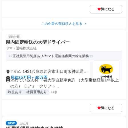
気になる
この企業の類似求人を見る
契約社員
県内固定輸送の大型ドライバー
ヤマト運輸株式会社
正社員登用制度あり/ヤマト運輸拠点間の輸送業務
〒651-1431兵庫県西宮市山口町阪神流通セ
ンター
月給25万円～40万円
求めている人材 ・要大型自動車免許 （大型乗務経験1年以上
の方） ※フォークリフト...
制服あり
社員登用あり
+14個
気になる
NEW
正社員