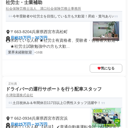
社労士・士業補助
社会保険労務士法人 溝口社会保険労務士事務所
今年受験者や社労士を目指している方も大歓迎！昇給・賞与あり♪
〒663-8204兵庫県西宮市高松町
月給25万円～30万円
求めている人材 ★社労士有資格者、受験者・合格者大歓迎！
★社労士試験勉強中の方も大歓...
業界未経験歓迎
+16個
気になる
正社員
ドライバーの運行サポートを行う配車スタッフ
今津陸運株式会社
土日祝休み＆年間休日117日以上◎男性スタッフ活躍中！
〒662-0934兵庫県西宮市西宮浜
月給25万円～35万円
求めている人材 【必須】 ✔普通自動車運転免許（AT限定可）