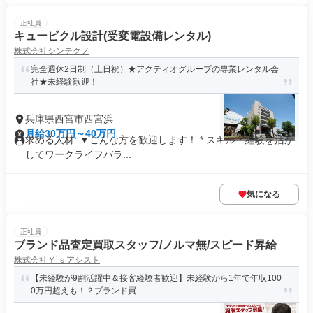
正社員
キュービクル設計(受変電設備レンタル)
株式会社シンテクノ
完全週休2日制（土日祝）★アクティオグループの専業レンタル会
社★未経験歓迎！
兵庫県西宮市西宮浜
月給30万円～40万円
求める人材: ▼こんな方を歓迎します！ * スキル・経験を活か
してワークライフバラ...
気になる
正社員
ブランド品査定買取スタッフ/ノルマ無/スピード昇給
株式会社Ｙ’ｓアシスト
【未経験が9割活躍中＆接客経験者歓迎】未経験から1年で年収100
0万円超えも！？ブランド買...