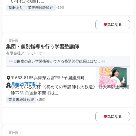
い年代が活躍し...
制服あり
業界未経験歓迎
+12個
気になる
正社員
集団・個別指導を行う学習塾講師
有限会社アールジーケー
自由度の高い学習指導ができる塾講師◎残業ほぼなし
〒663-8165兵庫県西宮市甲子園浦風町
月給25万円以上
求めている人材 《初めての塾講師も大歓迎》 ◎大卒以上 ◎経
験不問 ◎資格不問 ◎未...
業界未経験歓迎
+15個
気になる
正社員