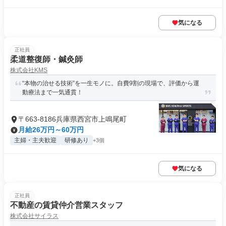
気になる
正社員
柔道整復師・鍼灸師
株式会社KMS
“本物の治せる技術”を一生モノに。自費9割の現場で、評価から運
動療法まで一気通貫！
〒663-8186兵庫県西宮市上鳴尾町
月給26万円～60万円
主婦・主夫歓迎
研修あり
+3個
気になる
正社員
不動産の賃貸仲介営業スタッフ
株式会社サイラス