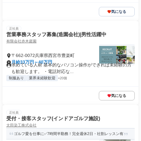
気になる
正社員
営業事務スタッフ募集(造園会社)|男性活躍中
有限会社赤木庭園
〒662-0072兵庫県西宮市豊楽町
月給33万円～40万円
求めている人材 基本的なパソコン操作ができれば未経験の方
も歓迎します。 ・電話対応な...
制服あり
業界未経験歓迎
+20個
気になる
正社員
受付・接客スタッフ(インドアゴルフ施設)
太田染工株式会社
ゴルフ愛を仕事に✅7時間半勤務！完全週休2日・社割レッスン有