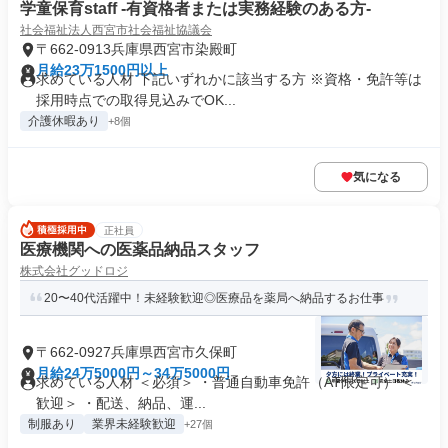
学童保育staff -有資格者または実務経験のある方-
社会福祉法人西宮市社会福祉協議会
〒662-0913兵庫県西宮市染殿町
月給23万1500円以上
求めている人材 下記いずれかに該当する方 ※資格・免許等は
採用時点での取得見込みでOK...
介護休暇あり
+8個
気になる
正社員
医療機関への医薬品納品スタッフ
株式会社グッドロジ
20〜40代活躍中！未経験歓迎◎医療品を薬局へ納品するお仕事
〒662-0927兵庫県西宮市久保町
月給24万5000円～34万5000円
求めている人材 ＜必須＞ ・普通自動車免許（AT限定可） ＜
歓迎＞ ・配送、納品、運...
制服あり
業界未経験歓迎
+27個