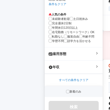
条件をクリア
人気の条件
未経験者歓迎
土日祝休み
完全週休2日制
年間休日120日以上
在宅勤務（リモートワーク）OK
転勤なし
服装自由
年齢不問
学歴不問
語学力を活かせる
雇用形態
年収
すべての条件をクリア
新着のみ
検索