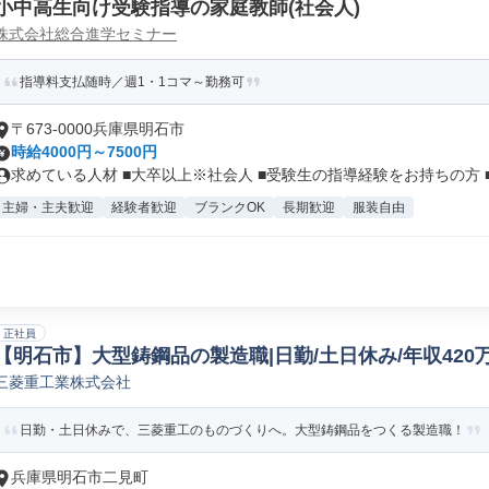
小中高生向け受験指導の家庭教師(社会人)
株式会社総合進学セミナー
指導料支払随時／週1・1コマ～勤務可
〒673-0000兵庫県明石市
時給4000円～7500円
求めている人材 ■大卒以上※社会人 ■受験生の指導経験をお持ちの方 ■.
主婦・主夫歓迎
経験者歓迎
ブランクOK
長期歓迎
服装自由
正社員
【明石市】大型鋳鋼品の製造職|日勤/土日休み/年収420万
三菱重工業株式会社
日勤・土日休みで、三菱重工のものづくりへ。大型鋳鋼品をつくる製造職！
兵庫県明石市二見町