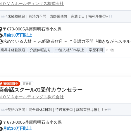
ＮＯＶＡホールディングス株式会社
⭐未経験歓迎｜英語力不問｜講師業務無｜完週２日｜福利厚生◎⭐
〒673-0005兵庫県明石市小久保
月給30万円以上
求めている人材 ～ 未経験者歓迎 ～ ＊英語力不問 └働きながらスキル..
業界未経験歓迎
介護休暇あり
中途入社50％以上
学歴不問
+19個
正社員
英会話スクールの受付カウンセラー
ＮＯＶＡホールディングス株式会社
⭐英語力不問！完全週休2日制｜待遇充実◎｜講師業務は無し！⭐
〒673-0005兵庫県明石市小久保
月給30万円以上