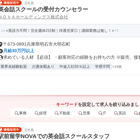
正社員
英会話スクールの受付カウンセラー
ＮＯＶＡホールディングス株式会社
⭐英語力不問！完全週休2日制｜待遇充実◎｜講師業務は無し！⭐
〒673-0891兵庫県明石市大明石町
月給30万円以上
求めている人材 【必須】 ・顧客対応の経験をお持ちの方 ※販売、接客、
業界未経験歓迎
介護休暇あり
中途入社50％以上
学歴不問
+19個
キーワード
を設定して求人を絞り込みまし
事務
経理
不動産
営業
IT
英語
正社員
駅前留学NOVAでの英会話スクールスタッフ