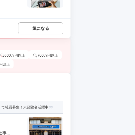
..
気になる
う
600万円以上
700万円以上
万円以上
」で社員募集！未経験者活躍中
...