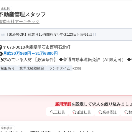
正社員
不動産管理スタッフ
株式会社アーキテック
【未経験OK】残業月15時間程度✨年休123日✨面接1回
〒673-0018兵庫県明石市西明石北町
月給30万960円～31万6800円
求めている人材 【必須条件】 ◆普通自動車運転免許（AT限定可） ◆未.
制服あり
業界未経験歓迎
ランチタイム
+23個
雇用形態
を設定して求人を絞り込みまし
正社員
派遣社員
業務委託
契
業務委託