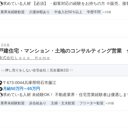
求めている人材 【必須】 ・顧客対応の経験をお持ちの方 ※販売、接客、
業界未経験歓迎
介護休暇あり
中途入社50％以上
学歴不問
+19個
正社員
戸建住宅・マンション・土地のコンサルティング営業 
株式会社Ｌｏｃｏ Ｈｏｍｅ
押し売りをしない住宅会社｜完全週休2日
〒673-0044兵庫県明石市藤江
月給50万円～65万円
求めている人材 未経験OK！ 不動産業界・住宅営業経験者は優遇します。
業界未経験歓迎
歩合給あり
主婦・主夫歓迎
フリーター歓迎
+26個