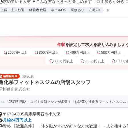
求めている人材 ▼こんな方ならきっと楽しめます！ □ 街歩きが好き □.
主婦・主夫歓迎
経験者歓迎
ネイルOK
研修あり
在宅OK
+6個
年収
を設定して求人を絞り込みましょ
200万円以上
300万円以上
400万円以上
500万円以上
800万円以上
900万円以上
1000
契約社員
進化系フィットネスジムの店舗スタッフ
平和観光株式会社
「JR西明石駅」スグ！最新マシンが多数！「お洒落な進化系フィットネスジム
〒673-0005兵庫県明石市小久保
月給24万円以上
資格 【歓迎条件】 ・体を動かすのが好きな方大歓迎！ ・人と接する仕事