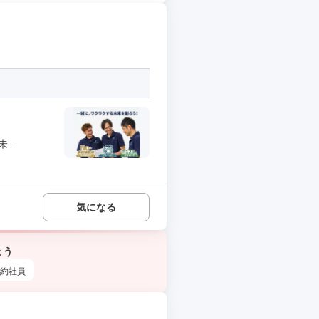
..
気になる
ょう
約社員