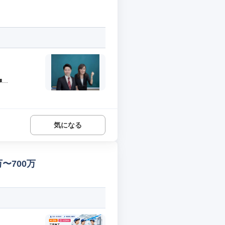
..
気になる
〜700万