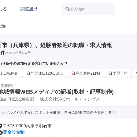
なる
閲覧履歴
求人検索
歓迎
石市（兵庫県）、経験者歓迎の転職・求人情報
0
件
1
〜
100
件目を表示中
わり条件の追加設定を忘れていませんか？
土日祝休み
年間休日120日以上
完全週休2日制
学歴不問
業務委託
地域情報WEBメディアの記者(取材・記事制作)
Kiss PRESS編集部 株式会社SRCホールディングス
グルメやおでかけスポットを取材、自分の記事で街の今を届ける
〒673-0000兵庫県明石市
完全歩合制