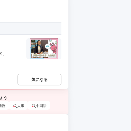
...
気になる
ょう
総務
人事
中国語