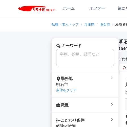
ホーム
オファー
気に
転職・求人トップ
/
兵庫県
/
明石市
/
経験者
明
キーワード
104
こだ
勤務地
明石市
条件をクリア
職種
こだわり条件
経験者歓迎