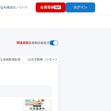
会員登録
ログイン
転職成功ノウハウ
無料
関連度順
新着順
詳細表示
未経験者歓迎
在宅勤務（リモートワーク）OK
家賃補助・住宅手当