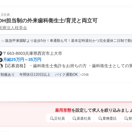
正社員
DH担当制の外来歯科衛生士/育児と両立可
医療法人桜美会
阪急甲東園駅より徒歩5分！車通勤も可！基本定時退社かつ完全週休二日制で勤
〒663-8003兵庫県西宮市上大市
月給25万円～35万円
【応募資格】 ・歯科衛生士免許をお持ちの方 ・歯科衛生士としての実務
制服あり
年間休日120日以上
バイク通勤OK
+25個
雇用形態
を設定して求人を絞り込みまし
正社員
派遣社員
業務委託
契