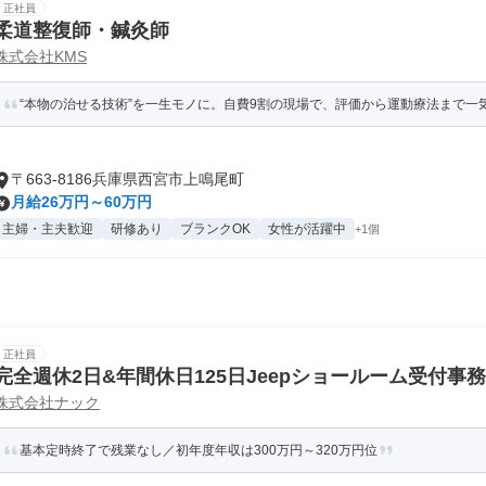
正社員
柔道整復師・鍼灸師
株式会社KMS
“本物の治せる技術”を一生モノに。自費9割の現場で、評価から運動療法まで一
〒663-8186兵庫県西宮市上鳴尾町
月給26万円～60万円
主婦・主夫歓迎
研修あり
ブランクOK
女性が活躍中
+1個
正社員
完全週休2日&年間休日125日Jeepショールーム受付事務
株式会社ナック
基本定時終了で残業なし／初年度年収は300万円～320万円位