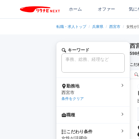
ホーム
オファー
気に
転職・求人トップ
/
兵庫県
/
西宮市
/
女性が
西
キーワード
598
こだ
勤務地
西宮市
条件をクリア
職種
こだわり条件
女性が活躍中