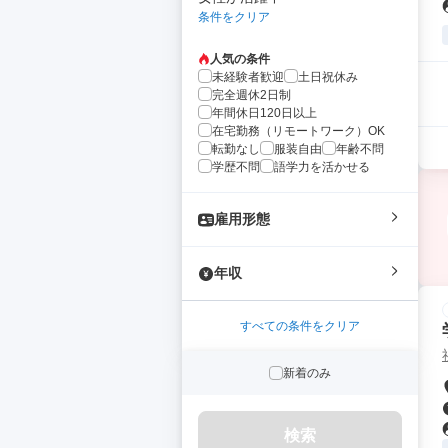
条件をクリア
人気の条件
未経験者歓迎
土日祝休み
完全週休2日制
年間休日120日以上
在宅勤務（リモートワーク）OK
転勤なし
服装自由
年齢不問
学歴不問
語学力を活かせる
雇用形態
年収
すべての条件をクリア
新着のみ
検索