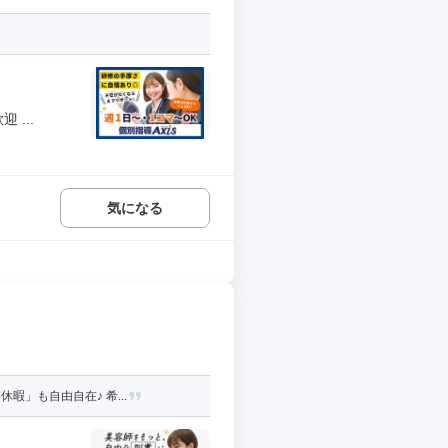
...
気になる
」も自由自在♪ 希...