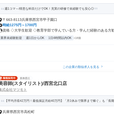
週1コマ～/得意な科目だけでOK！充実の研修で未経験でも安心◎
〒663-8113兵庫県西宮市甲子園口
時給1275円～1700円
資格 ◇大学生歓迎 ◇教育学部で学んでいる方・学んだ経験のある方歓迎 
業界未経験歓迎
週1日からOK
1日4時間以内OK
+18個
この企業の類似求人を見る
業務委託
美容師(スタイリスト)/西宮北口店
株式会社マツモト
【平均月収42万円！最低保証月給40万円】「月1休みで限界まで稼ぐ」も「長期休暇
兵庫県西宮市高松町