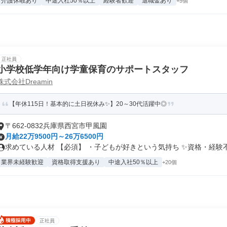
介護休暇あり
中途入社50％以上
経験者歓迎
退職金あり
+5個
正社員
小学校低学年向け学童保育のサポートスタッフ
株式会社Dreamin
【年休115日！基本的に土日祝休み✨】20～30代活躍中◎
〒662-0832兵庫県西宮市甲風園
月給22万9500円～26万6500円
求めている人材 【必須】 ・子どもが好きという気持ち ✨資格・経験不.
業界未経験歓迎
資格取得支援あり
中途入社50％以上
+20個
正社員