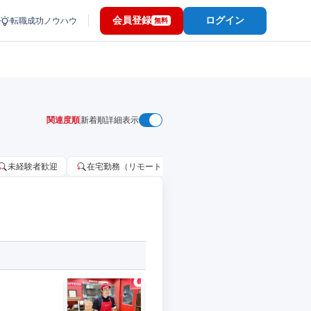
会員登録
ログイン
転職成功ノウハウ
無料
関連度順
新着順
詳細表示
未経験者歓迎
在宅勤務（リモートワーク）OK
家賃補助・住宅手当