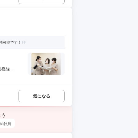
務可能です！
経...
気になる
ょう
約社員