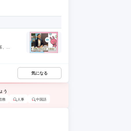
...
気になる
ょう
総務
人事
中国語