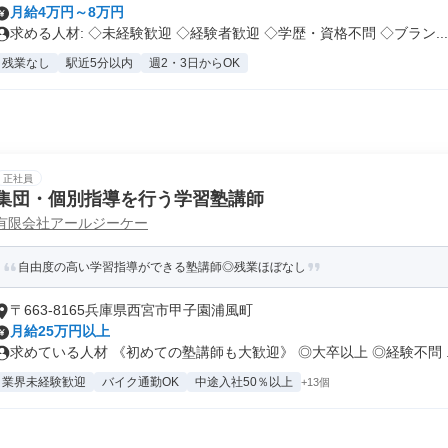
月給4万円～8万円
求める人材: ◇未経験歓迎 ◇経験者歓迎 ◇学歴・資格不問 ◇ブラン...
残業なし
駅近5分以内
週2・3日からOK
正社員
集団・個別指導を行う学習塾講師
有限会社アールジーケー
自由度の高い学習指導ができる塾講師◎残業ほぼなし
〒663-8165兵庫県西宮市甲子園浦風町
月給25万円以上
求めている人材 《初めての塾講師も大歓迎》 ◎大卒以上 ◎経験不問 ..
業界未経験歓迎
バイク通勤OK
中途入社50％以上
+13個