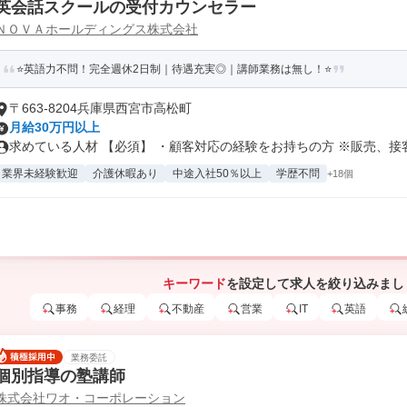
英会話スクールの受付カウンセラー
ＮＯＶＡホールディングス株式会社
⭐英語力不問！完全週休2日制｜待遇充実◎｜講師業務は無し！⭐
〒663-8204兵庫県西宮市高松町
月給30万円以上
求めている人材 【必須】 ・顧客対応の経験をお持ちの方 ※販売、接客、
業界未経験歓迎
介護休暇あり
中途入社50％以上
学歴不問
+18個
キーワード
を設定して求人を絞り込みまし
事務
経理
不動産
営業
IT
英語
業務委託
個別指導の塾講師
株式会社ワオ・コーポレーション