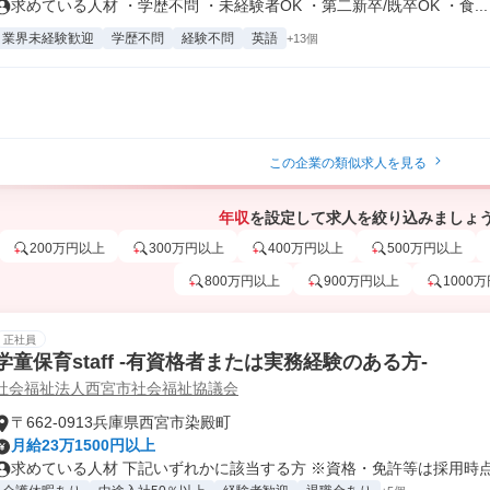
求めている人材 ・学歴不問 ・未経験者OK ・第二新卒/既卒OK ・食...
業界未経験歓迎
学歴不問
経験不問
英語
+13個
この企業の類似求人を見る
年収
を設定して求人を絞り込みましょ
200万円以上
300万円以上
400万円以上
500万円以上
800万円以上
900万円以上
1000
正社員
学童保育staff -有資格者または実務経験のある方-
社会福祉法人西宮市社会福祉協議会
〒662-0913兵庫県西宮市染殿町
月給23万1500円以上
求めている人材 下記いずれかに該当する方 ※資格・免許等は採用時点で