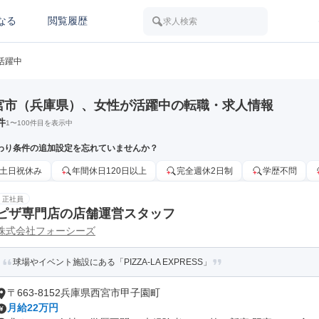
なる
閲覧履歴
求人検索
活躍中
宮市（兵庫県）、女性が活躍中の転職・求人情報
件
1
〜
100
件目を表示中
わり条件の追加設定を忘れていませんか？
土日祝休み
年間休日120日以上
完全週休2日制
学歴不問
正社員
ピザ専門店の店舗運営スタッフ
株式会社フォーシーズ
球場やイベント施設にある「PIZZA-LA EXPRESS」
〒663-8152兵庫県西宮市甲子園町
月給22万円