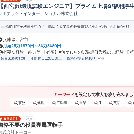
正社員
【西宮浜/環境試験エンジニア】プライム上場G/福利厚生
ラボテック・インターナショナル株式会社
価/実験/テスト(機械/電気/電子製品専門職)
船舶用電子機器を中心に、幅広く産業界の販売前製品をお客様からお預かりし、環境
兵庫県西宮市
月給25万1870円～36万8680円
必要な経験・能力等 【必須】■何かしらの試験評価業務のご経験 【尚可
業界未経験歓迎
年間休日120日以上
資格取得支援あり
+4個
キーワード
を設定して求人を絞り込みまし
事務
経理
不動産
営業
IT
英語
正社員
資格不要の役員専属運転手
株式会社トーコー