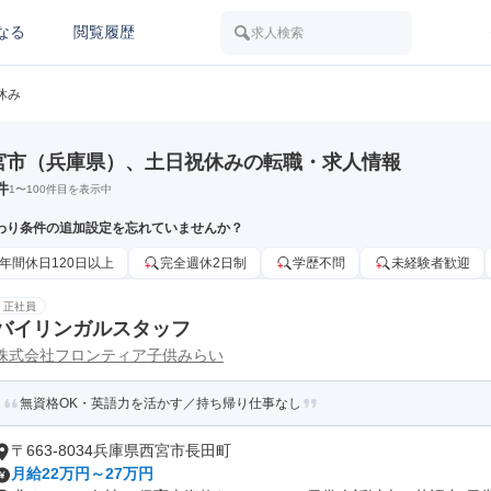
なる
閲覧履歴
求人検索
休み
宮市（兵庫県）、土日祝休みの転職・求人情報
件
1
〜
100
件目を表示中
わり条件の追加設定を忘れていませんか？
年間休日120日以上
完全週休2日制
学歴不問
未経験者歓迎
正社員
バイリンガルスタッフ
株式会社フロンティア子供みらい
無資格OK・英語力を活かす／持ち帰り仕事なし
〒663-8034兵庫県西宮市長田町
月給22万円～27万円