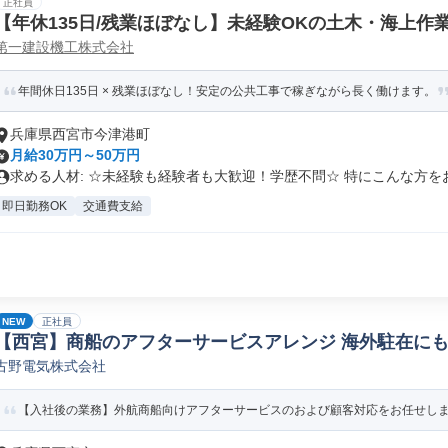
正社員
【年休135日/残業ほぼなし】未経験OKの土木・海上作業
第一建設機工株式会社
年間休日135日 × 残業ほぼなし！安定の公共工事で稼ぎながら長く働けます。
兵庫県西宮市今津港町
月給30万円～50万円
求める人材: ☆未経験も経験者も大歓迎！学歴不問☆ 特にこんな方をお.
即日勤務OK
交通費支給
NEW
正社員
【西宮】商船のアフターサービスアレンジ 海外駐在にも
古野電気株式会社
スタマーサポート/コールセンター
【入社後の業務】外航商船向けアフターサービスのおよび顧客対応をお任せします