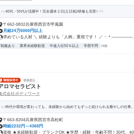
40代・50代が活躍中！完全週休２日(土日祝)/研修も充実✨
〒662-0832兵庫県西宮市甲風園
月給24万6000円以上
求めている人材 ＼ 経験よりも「人柄」重視です！ ／ ･:＊―――――..
制服あり
業界未経験歓迎
中途入社50％以上
学歴不問
+9個
業務委託
アロマセラピスト
株式会社ボディワーク
時代や環境が変わっても、未経験から始めてもずっと続けられる癒やしの仕事。手
〒663-8204兵庫県西宮市高松町
時給2232円～4368円
資格 ★未経験歓迎・ブランクOK ★学歴・経験・年齢不問！30代、40.