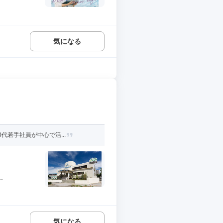
気になる
代若手社員が中心で活...
.
気になる