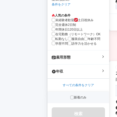
条件をクリア
人気の条件
未経験者歓迎
土日祝休み
完全週休2日制
年間休日120日以上
在宅勤務（リモートワーク）OK
転勤なし
服装自由
年齢不問
学歴不問
語学力を活かせる
雇用形態
年収
すべての条件をクリア
新着のみ
検索