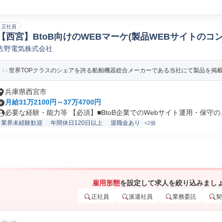
正社員
【西宮】BtoB向けのWEBマーケ(製品WEBサイトのコン
古野電気株式会社
イト運営
世界TOPクラスのシェアを誇る船舶機器総合メーカーである当社にて製品を掲載し
兵庫県西宮市
月給31万2100円～37万4700円
必要な経験・能力等 【必須】■BtoB企業でのWebサイト運用・保守の..
業界未経験歓迎
年間休日120日以上
退職金あり
+2個
雇用形態
を設定して求人を絞り込みまし
正社員
派遣社員
業務委託
契