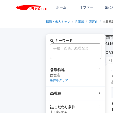
ホーム
オファー
気に
転職・求人トップ
/
兵庫県
/
西宮市
/
土日祝
西
キーワード
421
こだ
勤務地
西宮市
条件をクリア
職種
こだわり条件
土日祝休み