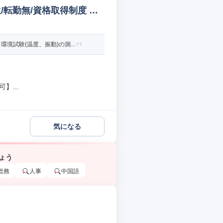
/転勤無/資格取得制度 評
試験(温度、振動)の測...
】...
気になる
ょう
総務
人事
中国語