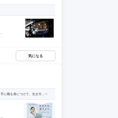
.
気になる
に職を身につけて、生き方...
..