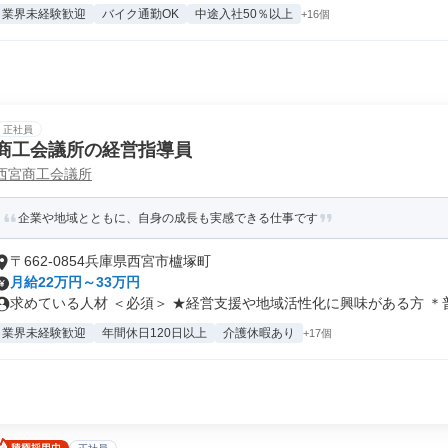
業界未経験歓迎
バイク通勤OK
中途入社50％以上
+16個
正社員
商工会議所の経営指導員
西宮商工会議所
企業や地域とともに、自身の成長も実感できる仕事です
〒662-0854兵庫県西宮市櫨塚町
月給22万円～33万円
求めている人材 ＜必須＞ ★経営支援や地域活性化に興味がある方 ＊普通
業界未経験歓迎
年間休日120日以上
介護休暇あり
+17個