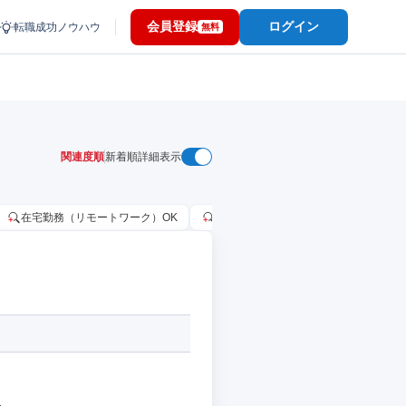
会員登録
ログイン
転職成功ノウハウ
無料
関連度順
新着順
詳細表示
在宅勤務（リモートワーク）OK
家賃補助・住宅手当あり
固定給