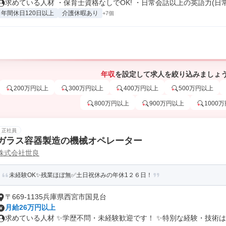
求めている人材 ・保育士資格なしでOK! ・日常会話以上の英語力(日常.
年間休日120日以上
介護休暇あり
+7個
年収
を設定して求人を絞り込みましょ
200万円以上
300万円以上
400万円以上
500万円以上
800万円以上
900万円以上
1000
正社員
ガラス容器製造の機械オペレーター
株式会社世良
未経験OK✨残業ほぼ無✅土日祝休みの年休1２６日！
〒669-1135兵庫県西宮市国見台
月給26万円以上
求めている人材 ✨学歴不問・未経験歓迎です！ ✨特別な経験・技術は一