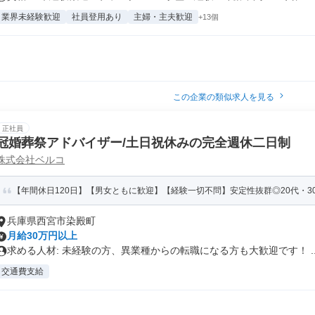
業界未経験歓迎
社員登用あり
主婦・主夫歓迎
+13個
この企業の類似求人を見る
正社員
冠婚葬祭アドバイザー/土日祝休みの完全週休二日制
株式会社ベルコ
【年間休日120日】【男女ともに歓迎】【経験一切不問】安定性抜群◎20代・30
兵庫県西宮市染殿町
月給30万円以上
求める人材: 未経験の方、異業種からの転職になる方も大歓迎です！ ..
交通費支給