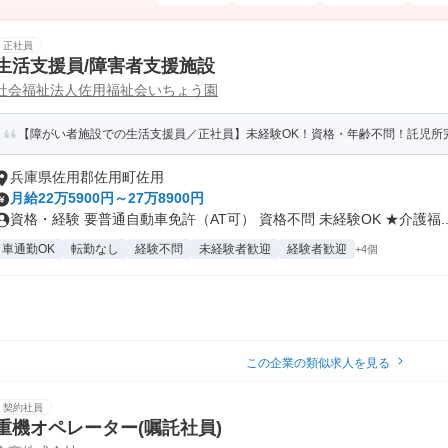
正社員
生活支援員/障害者支援施設
社会福祉法人佐用福祉会いちょう園
【障がい者施設での生活支援員／正社員】未経験OK！資格・年齢不問！託児所
兵庫県佐用郡佐用町佐用
月給22万5900円～27万8900円
資格・経験 要普通自動車免許（AT可） 資格不問 未経験OK ★介護福..
車通勤OK
転勤なし
経験不問
未経験者歓迎
経験者歓迎
+4個
この企業の類似求人を見る
契約社員
重機オペレーター(嘱託社員)