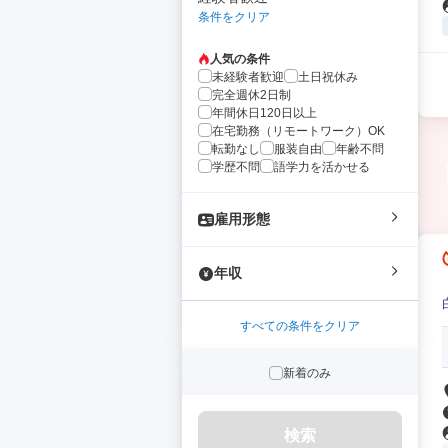
条件をクリア
人気の条件
未経験者歓迎
土日祝休み
完全週休2日制
年間休日120日以上
在宅勤務（リモートワーク）OK
転勤なし
服装自由
年齢不問
学歴不問
語学力を活かせる
雇用形態
年収
すべての条件をクリア
新着のみ
検索