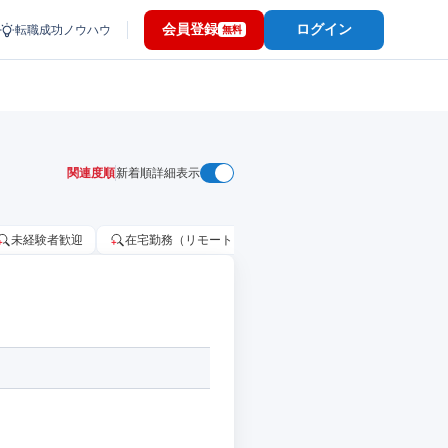
会員登録
ログイン
転職成功ノウハウ
無料
関連度順
新着順
詳細表示
未経験者歓迎
在宅勤務（リモートワーク）OK
家賃補助・住宅手当