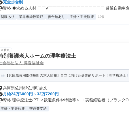
完全歩合制
資格 ◆求める人材 ￣￣V￣￣￣￣￣￣￣￣￣￣￣￣￣￣ 普通自動車免許
制服あり
業界未経験歓迎
歩合給あり
主婦・主夫歓迎
+12個
正社員
特別養護老人ホームの理学療法士
社会福祉法人 博愛福祉会
【兵庫県佐用郡佐用町の求人情報】自立に向けた身体的サポート！理学療法士
兵庫県佐用郡佐用町志文
月給24万6000円～32万7200円
資格 理学療法士/PT ＜歓迎条件や特徴等＞ ・実務経験者（ブランクO..
主婦・主夫歓迎
交通費支給