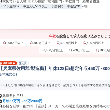
求めている人材 ホテル旅館（宿泊部門・料飲部門）経験者優遇
バイク通勤OK
中途入社50％以上
学歴不問
車通勤OK
+5個
年収
を設定して求人を絞り込みましょ
200万円以上
300万円以上
400万円以上
500万円以上
800万円以上
900万円以上
1000
正社員
【兵庫県佐用郡/製造職】年休128日/想定年収450万~8
白光株式会社
生産技術
はんだ付け機器の製造ライン管理を通じて、品質とコストを追求する生産技術をお
兵庫県佐用郡
月給27万円～55万2900円
必要な経験・能力等 【必須】メーカーでの製造業務経験をお持ちの方 【