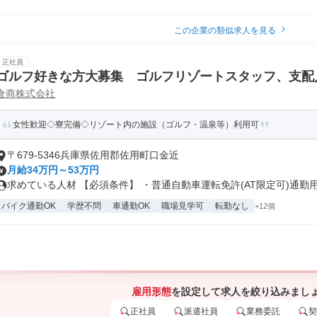
この企業の類似求人を見る
正社員
ゴルフ好きな方大募集 ゴルフリゾートスタッフ、支配
倉商株式会社
女性歓迎◇寮完備◇リゾート内の施設（ゴルフ・温泉等）利用可
〒679-5346兵庫県佐用郡佐用町口金近
月給34万円～53万円
求めている人材 【必須条件】 ・普通自動車運転免許(AT限定可)通勤用.
バイク通勤OK
学歴不問
車通勤OK
職場見学可
転勤なし
+12個
雇用形態
を設定して求人を絞り込みまし
正社員
派遣社員
業務委託
契