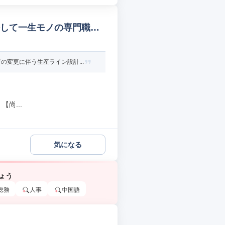
かして一生モノの専門職へ
変更に伴う生産ライン設計...
尚...
気になる
ょう
総務
人事
中国語