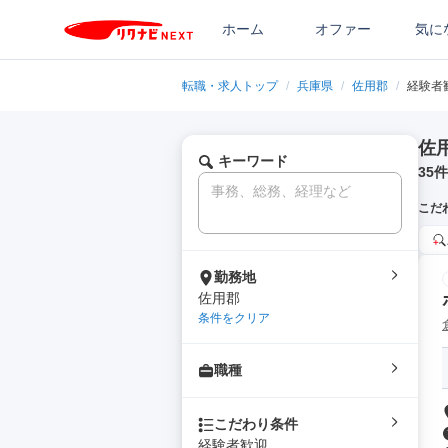
ホーム
オファー
気に
転職・求人トップ
/
兵庫県
/
佐用郡
/
経験者
佐
キーワード
35
件
こだ
勤務地
佐用郡
条件をクリア
職種
こだわり条件
経験者歓迎