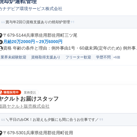
焼却炉運転管理
カナデビア環境サービス株式会社
賞与年2回◎資格支援ありの焼却炉管理
〒679-5144兵庫県佐用郡佐用町三ツ尾
月給20万2000円～29万6000円
資格 年齢の条件と理由：例外事由1号・60歳未満(定年のため) 例外事..
業界未経験歓迎
資格取得支援あり
フリーター歓迎
学歴不問
+6個
業務委託
ヤクルトお届けスタッフ
姫路ヤクルト販売株式会社
＼平日のみOK！お迎えも夕飯にも間に合うお仕事です／
〒679-5301兵庫県佐用郡佐用町佐用