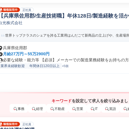
正社員
【兵庫県佐用郡/生産技術職】年休128日/製造経験を活
白光株式会社
機械生産技術
世界トップクラスのシェアを誇る工業用はんだごて新商品の立上げや、生産場所の
兵庫県佐用郡
月給27万円～55万2900円
必要な経験・能力等 【必須】メーカーでの製造業務経験をお持ちの方 【
業界未経験歓迎
年間休日120日以上
+5個
キーワード
を設定して求人を絞り込みまし
事務
経理
不動産
営業
IT
英語
正社員