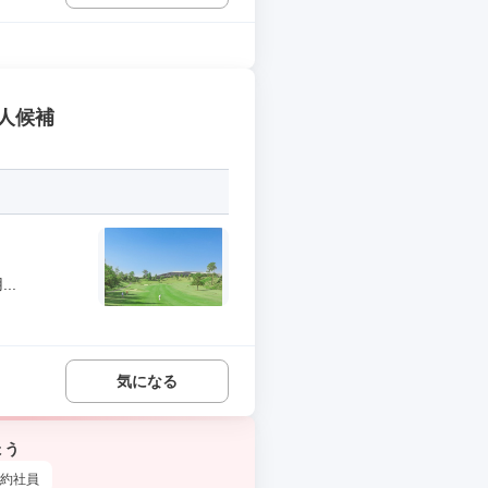
人候補
..
気になる
ょう
約社員