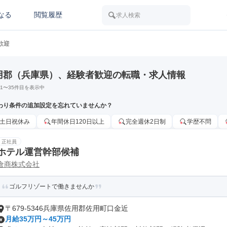
なる
閲覧履歴
求人検索
歓迎
用郡（兵庫県）、経験者歓迎の転職・求人情報
1
〜
35
件目を表示中
わり条件の追加設定を忘れていませんか？
土日祝休み
年間休日120日以上
完全週休2日制
学歴不問
正社員
ホテル運営幹部候補
倉商株式会社
ゴルフリゾートで働きませんか
〒679-5346兵庫県佐用郡佐用町口金近
月給35万円～45万円