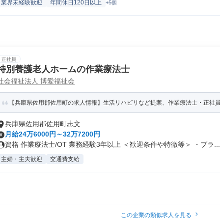
業界未経験歓迎
年間休日120日以上
+5個
正社員
特別養護老人ホームの作業療法士
社会福祉法人 博愛福祉会
【兵庫県佐用郡佐用町の求人情報】生活リハビリなど提案、作業療法士・正社
兵庫県佐用郡佐用町志文
月給24万6000円～32万7200円
資格 作業療法士/OT 業務経験3年以上 ＜歓迎条件や特徴等＞ ・ブラ...
主婦・主夫歓迎
交通費支給
この企業の類似求人を見る