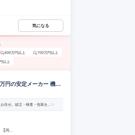
気になる
う
600万円以上
700万円以上
万円以上
00万円の安定メーカー 機械
任せ。組立・検査・包装を...
尚...