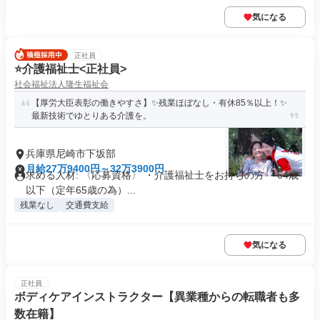
気になる
正社員
⭐️介護福祉士<正社員>
社会福祉法人隆生福祉会
【厚労大臣表彰の働きやすさ】✨残業ほぼなし・有休85％以上！✨
最新技術でゆとりある介護を。
兵庫県尼崎市下坂部
月給27万9400円～32万3900円
求める人材: 〈応募資格〉 ・介護福祉士をお持ちの方 ・64歳
以下（定年65歳の為）...
残業なし
交通費支給
気になる
正社員
ボディケアインストラクター【異業種からの転職者も多
数在籍】