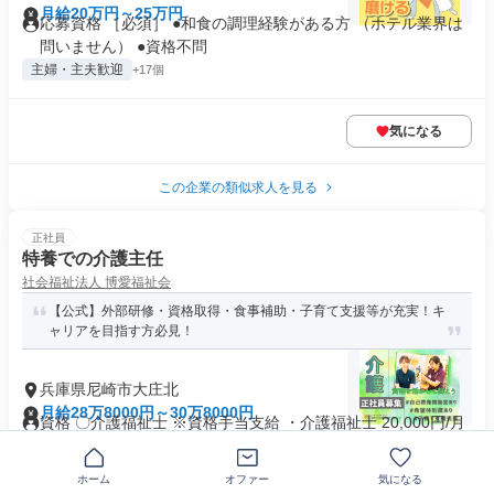
月給20万円～25万円
応募資格 ［必須］ ●和食の調理経験がある方 （ホテル業界は
問いません） ●資格不問
主婦・主夫歓迎
+17個
気になる
この企業の類似求人を見る
正社員
特養での介護主任
社会福祉法人 博愛福祉会
【公式】外部研修・資格取得・食事補助・子育て支援等が充実！キ
ャリアを目指す方必見！
兵庫県尼崎市大庄北
月給28万8000円～30万8000円
資格 〇介護福祉士 ※資格手当支給 ・介護福祉士 20,000円/月
〇マネジメント経...
主婦・主夫歓迎
交通費支給
+2個
ホーム
オファー
気になる