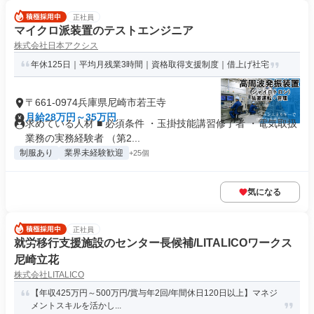
正社員
マイクロ派装置のテストエンジニア
株式会社日本アクシス
年休125日｜平均月残業3時間｜資格取得支援制度｜借上げ社宅
〒661-0974兵庫県尼崎市若王寺
月給28万円～35万円
求めている人材 ■ 必須条件 ・玉掛技能講習修了者 ・電気取扱
業務の実務経験者 （第2...
制服あり
業界未経験歓迎
+25個
気になる
正社員
就労移行支援施設のセンター長候補/LITALICOワークス
尼崎立花
株式会社LITALICO
【年収425万円～500万円/賞与年2回/年間休日120日以上】マネジ
メントスキルを活かし...