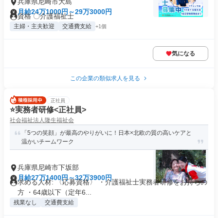
兵庫県尼崎市大島
月給24万1000円～29万3000円
資格 〇介護福祉士
主婦・主夫歓迎
交通費支給
+1個
気になる
この企業の類似求人を見る
正社員
⭐️実務者研修<正社員>
社会福祉法人隆生福祉会
「5つの笑顔」が最高のやりがいに！日本×北欧の質の高いケアと
温かいチームワーク
兵庫県尼崎市下坂部
月給27万1400円～32万3900円
求める人材: 〈応募資格〉 ・介護福祉士実務者研修をお持ちの
方 ・64歳以下（定年6...
残業なし
交通費支給