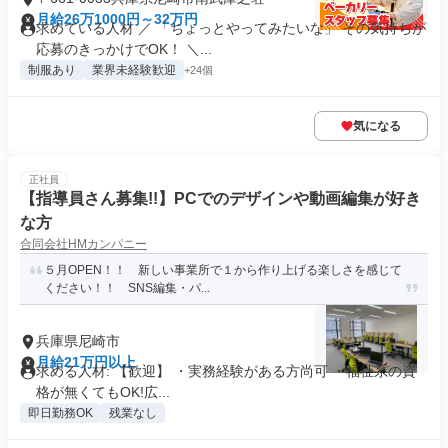
月給26万1000円～32万円
求めている人材 ／ 「ちょっとやってみたいな」 その気持ちが
応募のきっかけでOK！ ＼...
制服あり
業界未経験歓迎
+24個
気になる
正社員
【指導員さん募集!!】PCでのデザインや動画編集が好き
な方
合同会社HMカンパニー
５月OPEN！！ 新しい事業所で１から作り上げる楽しさを感じて
ください！！ SNS編集・パ...
兵庫県尼崎市
月給21万円以上
求める人材: 【歓迎】 ・実務経験がある方尚可 ・福祉系の資
格が無くてもOK!広...
即日勤務OK
残業なし