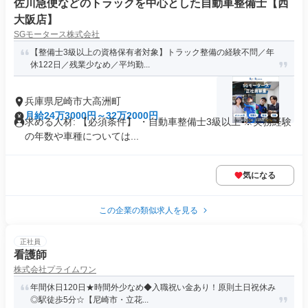
佐川急便などのトラックを中心とした自動車整備士【西
大阪店】
SGモータース株式会社
【整備士3級以上の資格保有者対象】トラック整備の経験不問／年
休122日／残業少なめ／平均勤...
兵庫県尼崎市大高洲町
月給24万3000円～32万2000円
求める人材: 【必須条件】 ・自動車整備士3級以上 ※実務経験
の年数や車種については...
気になる
この企業の類似求人を見る
正社員
看護師
株式会社プライムワン
年間休日120日★時間外少なめ◆入職祝い金あり！原則土日祝休み
◎駅徒歩5分☆【尼崎市・立花...