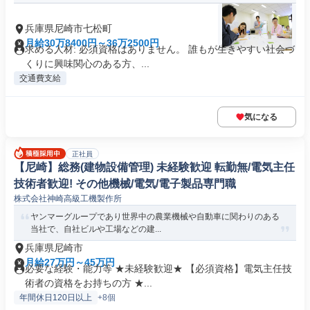
兵庫県尼崎市七松町
月給30万8400円～36万2500円
求める人材: 必須資格はありません。 誰もが生きやすい社会づ
くりに興味関心のある方、...
交通費支給
気になる
正社員
【尼崎】総務(建物設備管理) 未経験歓迎 転勤無/電気主任
技術者歓迎! その他機械/電気/電子製品専門職
株式会社神崎高級工機製作所
ヤンマーグループであり世界中の農業機械や自動車に関わりのある
当社で、自社ビルや工場などの建...
兵庫県尼崎市
月給27万円～45万円
必要な経験・能力等 ★未経験歓迎★ 【必須資格】電気主任技
術者の資格をお持ちの方 ★...
年間休日120日以上
+8個