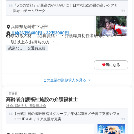
「5つの笑顔」が最高のやりがいに！日本×北欧の質の高いケアと
温かいチームワーク
兵庫県尼崎市下坂部
月給26万9400円～32万3900円
求める人材: 〈応募資格〉 ・介護職員初任者研修(ヘルパー2
級)以上をお持ちの方 ・...
残業なし
交通費支給
気になる
この企業の類似求人を見る
正社員
高齢者介護福祉施設の介護福祉士
社会福祉法人 博愛福祉会
【公式】日の出医療福祉グループ／年休120日／子育て支援やフォ
ローUP＆キャリア支援が充実...