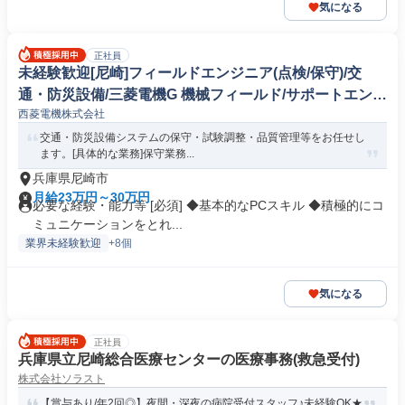
気になる
正社員
未経験歓迎[尼崎]フィールドエンジニア(点検/保守)/交
通・防災設備/三菱電機G 機械フィールド/サポートエンジ
西菱電機株式会社
ニア
交通・防災設備システムの保守・試験調整・品質管理等をお任せし
ます。[具体的な業務]保守業務...
兵庫県尼崎市
月給23万円～30万円
必要な経験・能力等 [必須] ◆基本的なPCスキル ◆積極的にコ
ミュニケーションをとれ...
業界未経験歓迎
+8個
気になる
正社員
兵庫県立尼崎総合医療センターの医療事務(救急受付)
株式会社ソラスト
【賞与あり/年2回◎】夜間・深夜の病院受付スタッフ♪未経験OK★