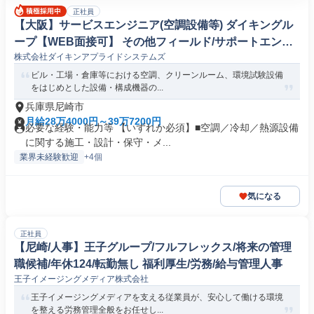
正社員
【大阪】サービスエンジニア(空調設備等) ダイキングル
ープ【WEB面接可】 その他フィールド/サポートエンジ
株式会社ダイキンアプライドシステムズ
ニア(機械/電気/電子製品専門職)
ビル・工場・倉庫等における空調、クリーンルーム、環境試験設備
をはじめとした設備・構成機器の...
兵庫県尼崎市
月給28万4000円～39万7200円
必要な経験・能力等 【いずれか必須】■空調／冷却／熱源設備
に関する施工・設計・保守・メ...
業界未経験歓迎
+4個
気になる
正社員
【尼崎/人事】王子グループ/フルフレックス/将来の管理
職候補/年休124/転勤無し 福利厚生/労務/給与管理人事
王子イメージングメディア株式会社
王子イメージングメディアを支える従業員が、安心して働ける環境
を整える労務管理全般をお任せし...