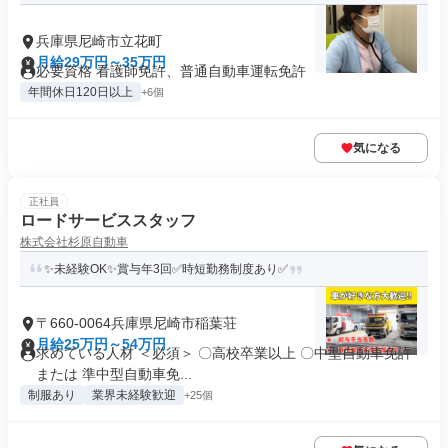
兵庫県尼崎市立花町
月給29万円～35万円
必要資格 看護師免許、普通自動車運転免許
年間休日120日以上
+6個
気になる
正社員
ロードサービススタッフ
株式会社杉原自動車
✨未経験OK✨賞与年3回✅時短勤務制度あり✅
〒660-0064兵庫県尼崎市稲葉荘
月給25万円～54万円
求めている人材 ＜必須＞ 〇高校卒業以上 〇中型自動車免許
または 準中型自動車免...
制服あり
業界未経験歓迎
+25個