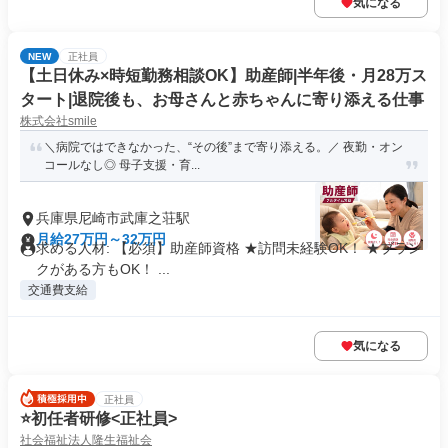
気になる
NEW
正社員
【土日休み×時短勤務相談OK】助産師|半年後・月28万ス
タート|退院後も、お母さんと赤ちゃんに寄り添える仕事
株式会社smile
＼病院ではできなかった、“その後”まで寄り添える。／ 夜勤・オン
コールなし◎ 母子支援・育...
兵庫県尼崎市武庫之荘駅
月給27万円～32万円
求める人材: 【必須】助産師資格 ★訪問未経験OK！ ★ブラン
クがある方もOK！ ...
交通費支給
気になる
正社員
⭐️初任者研修<正社員>
社会福祉法人隆生福祉会