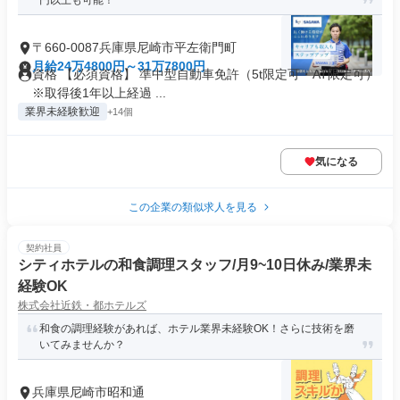
円以上も可能！
〒660-0087兵庫県尼崎市平左衛門町
月給24万4800円～31万7800円
資格 【必須資格】 準中型自動車免許（5t限定可・AT限定可）
※取得後1年以上経過 ...
業界未経験歓迎
+14個
気になる
この企業の類似求人を見る
契約社員
シティホテルの和食調理スタッフ/月9~10日休み/業界未
経験OK
株式会社近鉄・都ホテルズ
和食の調理経験があれば、ホテル業界未経験OK！さらに技術を磨
いてみませんか？
兵庫県尼崎市昭和通