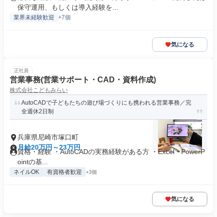
保守運用、もしくは導入経験を...
業界未経験歓迎
+7個
気になる
正社員
営業事務(営業サポート・CAD・資料作成)
株式会社こどもみらい
AutoCADで子どもたちの遊び場づくりにも携われる営業事務／完
全週休2日制
兵庫県尼崎市塚口町
月給20万円～23万円
資格・経験 ・AutoCADの実務経験がある方 ・Excel・PowerP
ointの基...
ネイルOK
有資格者歓迎
+3個
気になる