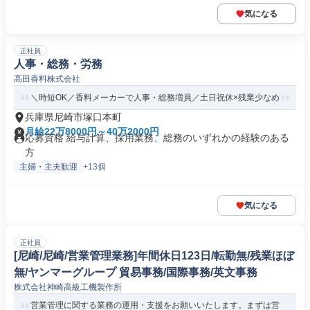
気になる
正社員
人事・総務・労務
高田香料株式会社
＼時短OK／香料メーカーで人事・総務増員／土日祝休×残業少なめ
兵庫県尼崎市塚口本町
月給22万8000円～40万2000円
応募資格 給与計算、採用業務、総務のいずれかの経験のある
方
主婦・主夫歓迎
+13個
気になる
正社員
[尼崎/尼崎/営業管理業務]年間休日123日/転勤無/残業ほぼ
無/ヤンマーグループ 貿易事務/国際事務/英文事務
株式会社神崎高級工機製作所
営業管理に関する業務の運用・支援をお願いいたします。まずは営