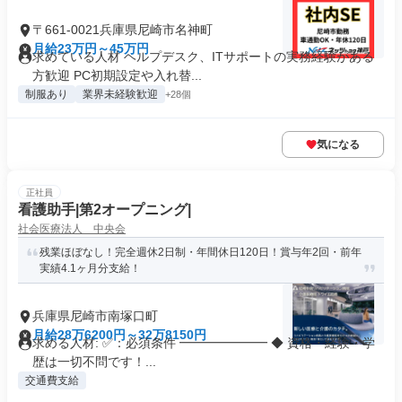
〒661-0021兵庫県尼崎市名神町
月給23万円～45万円
求めている人材 ヘルプデスク、ITサポートの実務経験がある
方歓迎 PC初期設定や入れ替...
制服あり
業界未経験歓迎
+28個
気になる
正社員
看護助手|第2オープニング|
社会医療法人 中央会
残業ほぼなし！完全週休2日制・年間休日120日！賞与年2回・前年
実績4.1ヶ月分支給！
兵庫県尼崎市南塚口町
月給28万6200円～32万8150円
求める人材: ✅：必須条件 ━━━━━━━ ◆ 資格・経験・学
歴は一切不問です！...
交通費支給