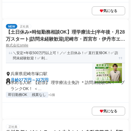
気になる
NEW
正社員
【土日休み×時短勤務相談OK】理学療法士|半年後・月28
万スタート|訪問未経験歓迎|尼崎市・西宮市・伊丹市エリ
株式会社smile
ア中心
＼安定×年収500万円以上可！／✅ 土日休み！✅ 直行直帰OK！✅ 訪
問未経験歓迎！✅ 利...
兵庫県尼崎市塚口駅
月給27万円～32万円
求める人材: 【必須】 理学療法士免許 ＊訪問未経験OK！ ＊ブ
ランクOK！ ＜...
即日勤務OK
残業なし
+1個
気になる
正社員