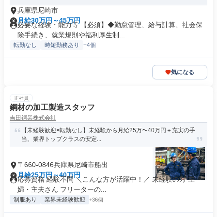
兵庫県尼崎市
月給30万円～45万円
必要な経験・能力等 【必須】◆勤怠管理、給与計算、社会保
険手続き、就業規則や福利厚生制...
転勤なし
時短勤務あり
+4個
気になる
正社員
鋼材の加工製造スタッフ
吉田鋼業株式会社
【未経験歓迎×転勤なし】未経験から月給25万〜40万円＋充実の手
当。業界トップクラスの安定...
〒660-0846兵庫県尼崎市船出
月給25万円～40万円
応募資格 経験不問 ＼こんな方が活躍中！／ 未経験の方 主
婦・主夫さん フリーターの...
制服あり
業界未経験歓迎
+36個