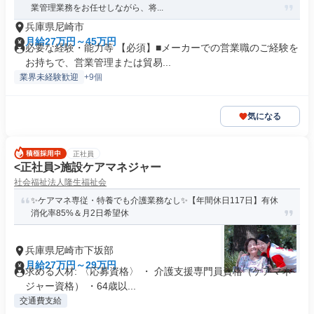
業管理業務をお任せしながら、将...
兵庫県尼崎市
月給27万円～45万円
必要な経験・能力等 【必須】■メーカーでの営業職のご経験を
お持ちで、営業管理または貿易...
業界未経験歓迎
+9個
気になる
正社員
<正社員>施設ケアマネジャー
社会福祉法人隆生福祉会
✨ケアマネ専従・特養でも介護業務なし✨【年間休日117日】有休
消化率85%＆月2日希望休
兵庫県尼崎市下坂部
月給27万円～29万円
求める人材: 〈応募資格〉 ・ 介護支援専門員資格（ケアマネ
ジャー資格） ・64歳以...
交通費支給