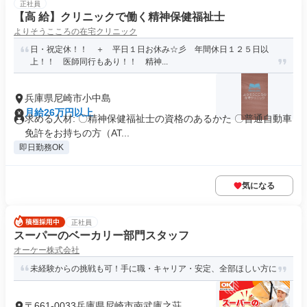
正社員
【高 給】クリニックで働く精神保健福祉士
よりそうこころの在宅クリニック
日・祝定休！！ ＋ 平日１日お休み☆彡 年間休日１２５日以
上！！ 医師同行もあり！！ 精神...
兵庫県尼崎市小中島
月給26万円以上
求める人材: 〇精神保健福祉士の資格のあるかた 〇普通自動車
免許をお持ちの方（AT...
即日勤務OK
気になる
正社員
スーパーのベーカリー部門スタッフ
オーケー株式会社
未経験からの挑戦も可！手に職・キャリア・安定、全部ほしい方に
〒661-0033兵庫県尼崎市南武庫之荘