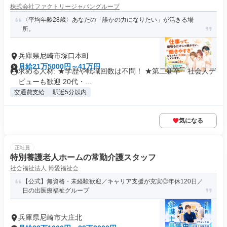
株式会社ファクトリージャパングループ
〈平均年齢28歳〉あなたの「誰かの力になりたい」が活きる場
所。
兵庫県尼崎市塚口本町
月給21万5000円～41万円
求める人材: ★学歴や転職回数は不問！ ★第二新卒・社会人デ
ビューも歓迎 20代・...
交通費支給
駅近5分以内
気になる
正社員
特別養護老人ホームの常勤介護スタッフ
社会福祉法人 博愛福祉会
【公式】無資格・未経験歓迎／キャリア支援が充実◎年休120日／
日の出医療福祉グループ
兵庫県尼崎市大庄北