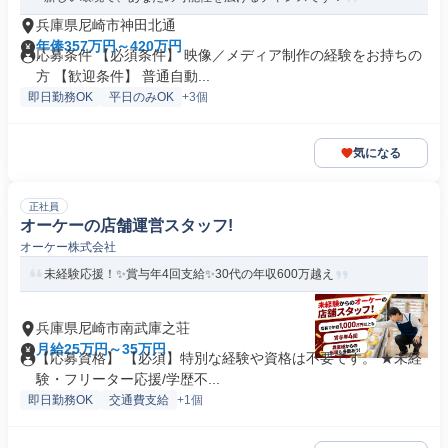
兵庫県尼崎市神田北通
年俸357万円～420万円
応募条件 【必須条件】 映像／メディア制作の経験をお持ちの
方 【歓迎条件】 普通自動...
即日勤務OK
平日のみOK
+3個
気になる
正社員
オーケーの店舗運営スタッフ!
オーケー株式会社
未経験応援！✨賞与年4回支給✨30代の年収600万越え
兵庫県尼崎市南武庫之荘
月給25万円～35万円
【応募資格】 【必須】特別な経験や資格は不要です。 ★未経
験・フリーター応援/学歴不...
即日勤務OK
交通費支給
+1個