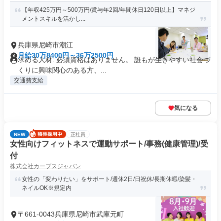
【年収425万円～500万円/賞与年2回/年間休日120日以上】マネジ
メントスキルを活かし...
兵庫県尼崎市潮江
月給30万8400円～36万2500円
求める人材: 必須資格はありません。 誰もが生きやすい社会づ
くりに興味関心のある方、...
交通費支給
気になる
NEW
正社員
女性向けフィットネスで運動サポート/事務(健康管理)/受
付
株式会社カーブスジャパン
女性の「変わりたい」をサポート/週休2日/日祝休/長期休暇/染髪・
ネイルOK※規定内
〒661-0043兵庫県尼崎市武庫元町