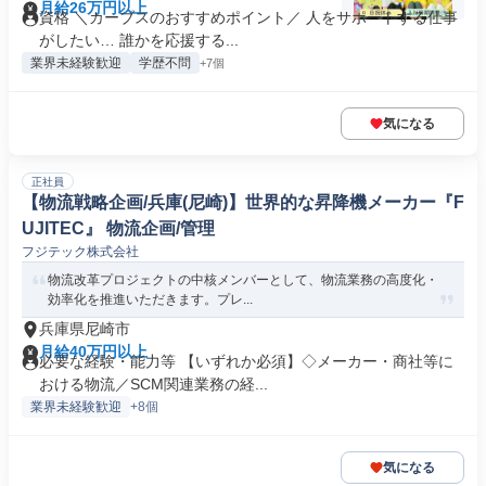
月給26万円以上
資格 ＼カーブスのおすすめポイント／ 人をサポートする仕事
がしたい… 誰かを応援する...
業界未経験歓迎
学歴不問
+7個
気になる
正社員
【物流戦略企画/兵庫(尼崎)】世界的な昇降機メーカー『F
UJITEC』 物流企画/管理
フジテック株式会社
物流改革プロジェクトの中核メンバーとして、物流業務の高度化・
効率化を推進いただきます。プレ...
兵庫県尼崎市
月給40万円以上
必要な経験・能力等 【いずれか必須】◇メーカー・商社等に
おける物流／SCM関連業務の経...
業界未経験歓迎
+8個
気になる