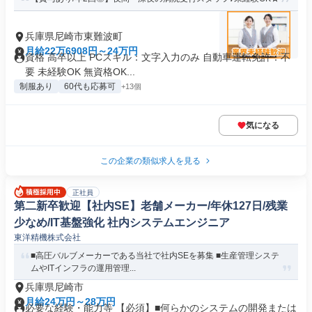
兵庫県尼崎市東難波町
月給22万6908円～24万円
資格 高卒以上 PCスキル：文字入力のみ 自動車運転免許：不
要 未経験OK 無資格OK...
制服あり
60代も応募可
+13個
気になる
この企業の類似求人を見る
正社員
第二新卒歓迎【社内SE】老舗メーカー/年休127日/残業
少なめ/IT基盤強化 社内システムエンジニア
東洋精機株式会社
■高圧バルブメーカーである当社で社内SEを募集 ■生産管理システ
ムやITインフラの運用管理...
兵庫県尼崎市
月給24万円～28万円
必要な経験・能力等 【必須】■何らかのシステムの開発または