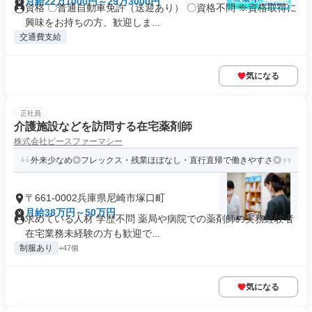
月給22万1000円～29万3000円
資格 〇普通自動車免許（送迎あり） 〇資格不問 ※資格取得に
興味をお持ちの方、歓迎しま...
交通費支給
気になる
正社員
介護施設などを訪問する在宅薬剤師
株式会社ピースファーマシー
外来少なめ◎フレックス・残業ほぼなし・直行直帰で働きやすさ◎
〒661-0002兵庫県尼崎市塚口町
月給38万円～50万円
求めている人材 学歴不問 薬局や病院での薬剤師の実務経験者
在宅業務未経験の方も歓迎で...
制服あり
+47個
気になる