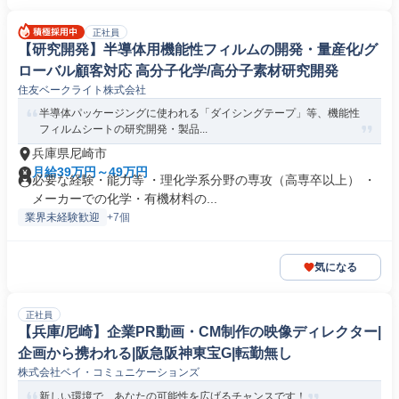
正社員
【研究開発】半導体用機能性フィルムの開発・量産化/グ
ローバル顧客対応 高分子化学/高分子素材研究開発
住友ベークライト株式会社
半導体パッケージングに使われる「ダイシングテープ」等、機能性
フィルムシートの研究開発・製品...
兵庫県尼崎市
月給39万円～49万円
必要な経験・能力等 ・理化学系分野の専攻（高専卒以上） ・
メーカーでの化学・有機材料の...
業界未経験歓迎
+7個
気になる
正社員
【兵庫/尼崎】企業PR動画・CM制作の映像ディレクター|
企画から携われる|阪急阪神東宝G|転勤無し
株式会社ベイ・コミュニケーションズ
新しい環境で、あなたの可能性を広げるチャンスです！