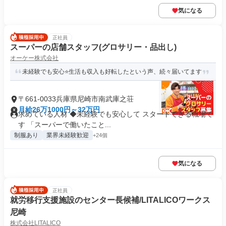
気になる
正社員
スーパーの店舗スタッフ(グロサリー・品出し)
オーケー株式会社
未経験でも安心⭐生活も収入も好転したという声、続々届いてます
〒661-0033兵庫県尼崎市南武庫之荘
月給26万1000円～32万円
求めている人材 ◆未経験でも安心して スタートできる職場で
す 「スーパーで働いたこと...
制服あり
業界未経験歓迎
+24個
気になる
正社員
就労移行支援施設のセンター長候補/LITALICOワークス
尼崎
株式会社LITALICO