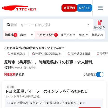
会員登録
ログイン
職種・キーワードから探す
条件保存
勤務地
職種
こだわり条件
雇用形態
年収
新着のみ
1
1
こだわり条件の追加設定を忘れていませんか？
土日祝休み
年間休日120日以上
完全週休2日制
学歴
尼崎市（兵庫県）、時短勤務ありの転職・求人情報
479
件
1
〜
100
件目を表示中
関連度順
新着順
詳細表示
正社員
トヨタ正規ディーラーのインフラを守る社内SE
ネッツトヨタ神戸株式会社
★完全週休2日★年休120日★賞与6.5ヶ月★転勤なし★