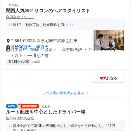
業務委託
関西人気NO1サロンのヘアスタイリスト
合同会社フクシア
週1日～勤務可能、時短勤務もOK！
〒661-0032兵庫県尼崎市武庫之荘東
月給30万円～40万円
必要資格・経験 ＜必須＞ ・美容師免許 ・ジュニアスタイリス
ト以上 ※一通りの施...
週1日からOK
+10個
気になる
この企業の類似求人を見る
NEW
正社員
ルート配送を中心としたドライバー職
佐川急便株式会社
普通免許で応募OK／夜間配送なし／転居を伴う転勤なし／497万