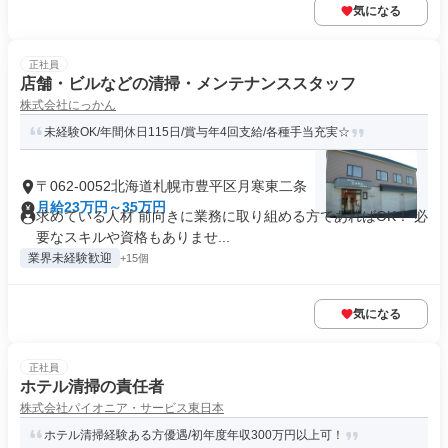
気になる
正社員
店舗・ビルなどの清掃・メンテナンススタッフ
株式会社にっかん
未経験OK/年間休日115日/賞与年4回支給/各種手当充実☆
〒062-0052北海道札幌市豊平区月寒東二条
月給23万円～35万円
求めている人材 前向きに業務に取り組める方であればOK！ 必
要なスキルや資格もありませ...
業界未経験歓迎
+15個
気になる
正社員
ホテル清掃の責任者
株式会社パイオニア・サービス東日本
ホテル清掃経験ある方優遇/初年度年収300万円以上可！