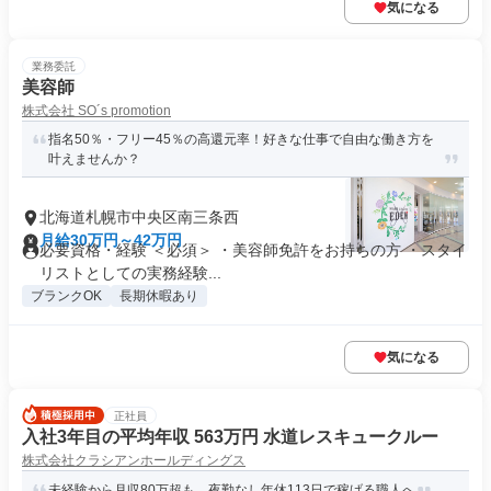
気になる
業務委託
美容師
株式会社 SO´s promotion
指名50％・フリー45％の高還元率！好きな仕事で自由な働き方を
叶えませんか？
北海道札幌市中央区南三条西
月給30万円～42万円
必要資格・経験 ＜必須＞ ・美容師免許をお持ちの方 ・スタイ
リストとしての実務経験...
ブランクOK
長期休暇あり
気になる
正社員
入社3年目の平均年収 563万円 水道レスキュークルー
株式会社クラシアンホールディングス
未経験から月収80万超も。夜勤なし年休113日で稼げる職人へ