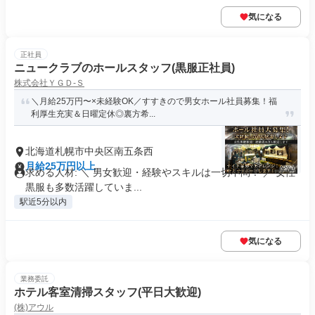
気になる
正社員
ニュークラブのホールスタッフ(黒服正社員)
株式会社ＹＧＤ‐Ｓ
＼月給25万円〜×未経験OK／すすきので男女ホール社員募集！福
利厚生充実＆日曜定休◎裏方希...
北海道札幌市中央区南五条西
月給25万円以上
求める人材: ＼ 男女歓迎・経験やスキルは一切不問！ ／ 女性
黒服も多数活躍していま...
駅近5分以内
気になる
業務委託
ホテル客室清掃スタッフ(平日大歓迎)
(株)アウル