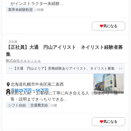
がインストラクター未経験...
業界未経験歓迎
+26個
気になる
正社員
【正社員】大通 円山アイリスト ネイリスト経験者募
集
株式会社ｈａｎｉｃｏ
【大通 円山エリア】実務経験ありアイリスト、ネイリスト募集
北海道札幌市中央区南二条西
月給25万円～50万円
求める人材: * お客様に丁寧に向き合える人（仕上がり・接
客・説明まできっちりできる...
シフト自由
交通費支給
+1個
気になる