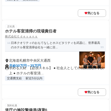
気になる
正社員
ホテル客室清掃の現場責任者
株式会社Ｅｄｅｙａｎｓ
日本クオリティのおもてなしとホスピタリティを武器に、世界最高
のホテル客室清掃会社を一緒に目...
北海道札幌市中央区大通西
月給30万円～35万円
求める人材: 【必須スキル】 ● 社会人としての就業経験3年以
上 ● ホテルの客室清...
交通費支給
駅近5分以内
気になる
契約社員
道庁の施設警備員(夜勤)