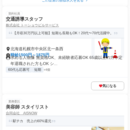
この企業の類似求人を見る
契約社員
交通誘導スタッフ
株式会社 トーショウビルサービス
【月収30万円以上可能】短期も長期もOK！20代〜70代活躍中。
北海道札幌市中央区北一条西
時給1500円～1875円
求める人物像 無資格OK、未経験者応募OK 65歳以上の方や定
年退職された方もOK シ...
60代も応募可
短期
+4個
気になる
業務委託
美容師 スタイリスト
合同会社 AISNOW
駅チカ 売上の60%還元