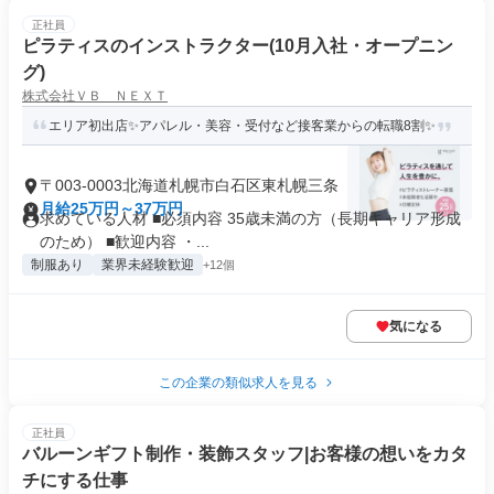
正社員
ピラティスのインストラクター(10月入社・オープニン
グ)
株式会社ＶＢ ＮＥＸＴ
エリア初出店✨アパレル・美容・受付など接客業からの転職8割✨
〒003-0003北海道札幌市白石区東札幌三条
月給25万円～37万円
求めている人材 ■必須内容 35歳未満の方（長期キャリア形成
のため） ■歓迎内容 ・...
制服あり
業界未経験歓迎
+12個
気になる
この企業の類似求人を見る
正社員
バルーンギフト制作・装飾スタッフ|お客様の想いをカタ
チにする仕事