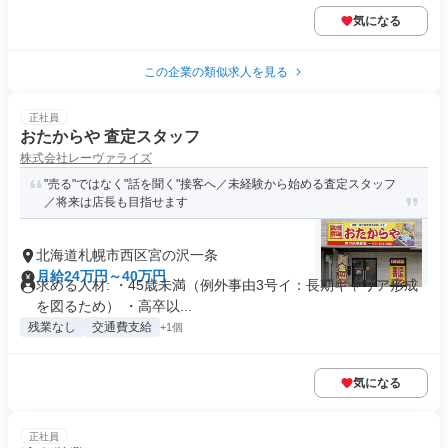
気になる
この企業の類似求人を見る
正社員
おたからや 査定スタッフ
株式会社レーヴァライズ
"売る"ではなく"話を聞く"接客へ／未経験から始める査定スタッフ
／将来は店長も目指せます
北海道札幌市西区宮の沢一条
月給24万円～40万円
求める人材: ・45歳未満（例外事由3号イ：長期キャリア形成
を図るため） ・高卒以...
残業なし
交通費支給
+1個
気になる
正社員