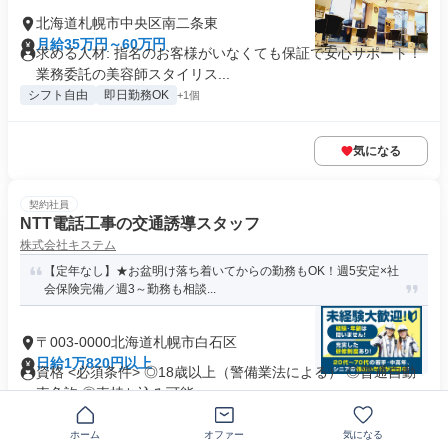
北海道札幌市中央区南二条東
月給35万円～60万円
求める人材: 指名のお客様がいなくても保証で安心サポート！
業務委託の美容師スタイリス...
シフト自由
即日勤務OK
+1個
気になる
契約社員
NTT電話工事の交通誘導スタッフ
株式会社キステム
【定年なし】★お盆明け落ち着いてからの勤務もOK！週5安定×社
会保険完備／週3～勤務も相談...
〒003-0000北海道札幌市白石区
日給1万820円以上
資格 <必須条件> ◎18歳以上（警備業法による） ◎普通自動
車免許 ◎車持ち込み可能...
制服あり
業界未経験歓迎
+20個
ホーム
オファー
気になる