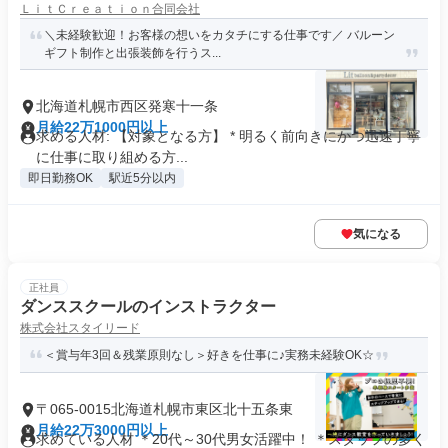
ＬｉｔＣｒｅａｔｉｏｎ合同会社
＼未経験歓迎！お客様の想いをカタチにする仕事です／ バルーン
ギフト制作と出張装飾を行うス...
北海道札幌市西区発寒十一条
月給22万1000円以上
求める人材: 【対象となる方】 * 明るく前向きにかつ迅速丁寧
に仕事に取り組める方...
即日勤務OK
駅近5分以内
気になる
正社員
ダンススクールのインストラクター
株式会社スタイリード
＜賞与年3回＆残業原則なし＞好きを仕事に♪実務未経験OK☆
〒065-0015北海道札幌市東区北十五条東
月給22万3000円以上
求めている人材 ＊20代～30代男女活躍中！ ＊スタッフの多く