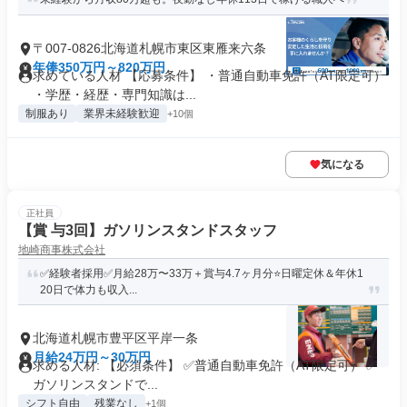
〒007-0826北海道札幌市東区東雁来六条
年俸350万円～820万円
求めている人材 【応募条件】 ・普通自動車免許（AT限定可）
・学歴・経歴・専門知識は...
制服あり
業界未経験歓迎
+10個
気になる
正社員
【賞 与3回】ガソリンスタンドスタッフ
地崎商事株式会社
✅️経験者採用✅️月給28万〜33万＋賞与4.7ヶ月分⭐日曜定休＆年休1
20日で体力も収入...
北海道札幌市豊平区平岸一条
月給24万円～30万円
求める人材: 【必須条件】 ✅️普通自動車免許（AT限定可） ✅️
ガソリンスタンドで...
シフト自由
残業なし
+1個