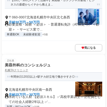
【20代・30代メインで活躍中】未経験・ポテンシャル重視！ビジ
ネスの基礎からイチから教えま...
〒060-0007北海道札幌市中央区北七条西
月給30万円～50万円
必要資格・経験 ＜必須＞ ・普通運転免許（AT限定可） ＜歓
迎＞ ・サービス業で...
車通勤OK
未経験者歓迎
+5個
気になる
正社員
美容外科のコンシェルジュ
札幌TAクリニック
年間休日120日以上⭐駅チカ好立地で働きやすさ◎
北海道札幌市中央区南一条西
月給25万円～30万円
求めている人材 【必須スキル】 ✅高校卒業以上 ✅正社員とし
ての社会人経験2年以上 ✅...
副業・WワークOK
+15個