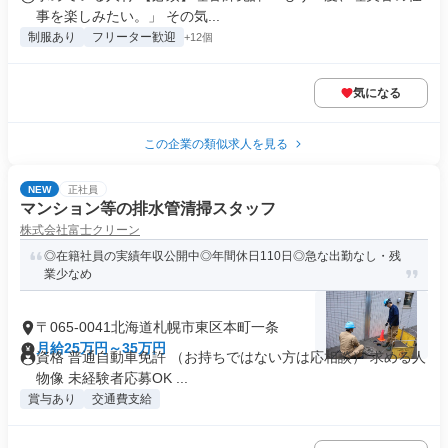
事を楽しみたい。」 その気...
制服あり
フリーター歓迎
+12個
気になる
この企業の類似求人を見る
NEW
正社員
マンション等の排水管清掃スタッフ
株式会社富士クリーン
◎在籍社員の実績年収公開中◎年間休日110日◎急な出勤なし・残
業少なめ
〒065-0041北海道札幌市東区本町一条
月給25万円～35万円
資格 普通自動車免許 （お持ちではない方は応相談） 求める人
物像 未経験者応募OK ...
賞与あり
交通費支給