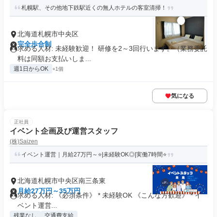
札幌駅、その他地下鉄駅近くの無人ホテルの客室清掃！
北海道札幌市中央区
完全歩合制
求める人材: 未経験歓迎！ 研修を2～3回行います。（業務委託
料は同額お支払いしま...
週1日からOK
+1個
気になる
正社員
イベント企画及び運営スタッフ
(株)Saizen
イベント運営｜月給27万円～⭐|未経験OK◎|実働7時間⭐
北海道札幌市中央区南三条東
月給27万円～35万円
求める人材: 《必須条件》 * 未経験OK 《こんな方歓迎》 * イ
ベント運営...
残業なし
交通費支給