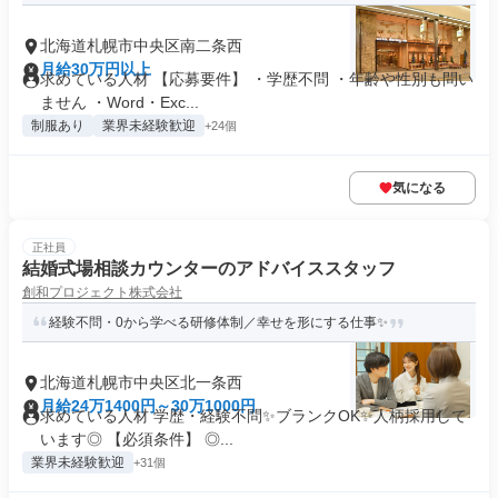
北海道札幌市中央区南二条西
月給30万円以上
求めている人材 【応募要件】 ・学歴不問 ・年齢や性別も問い
ません ・Word・Exc...
制服あり
業界未経験歓迎
+24個
気になる
正社員
結婚式場相談カウンターのアドバイススタッフ
創和プロジェクト株式会社
経験不問・0から学べる研修体制／幸せを形にする仕事✨
北海道札幌市中央区北一条西
月給24万1400円～30万1000円
求めている人材 学歴・経験不問✨ブランクOK✨人柄採用して
います◎ 【必須条件】 ◎...
業界未経験歓迎
+31個