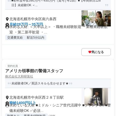
■初年度年収390万円～450万円（賞与 | 年2回）■【年間休日126
日】未経験OK ＜...
北海道札幌市中央区南六条西
月給29万円～35万円
求める人材: ＜大卒以上＞ ・職種未経験歓迎 ・業種未経験歓
迎 ・第二新卒歓迎 ・...
交通費支給
駅近5分以内
気になる
契約社員
アメリカ領事館の警備スタッフ
株式会社大和研装社
未経験者OK／英語スキルも生かせます★
北海道札幌市中央区西２８丁目駅
時給1400円以上
求めている人材 ■ミドル・シニア世代活躍中 ■ブランクOK ■警
備未経験OK ✅必須...