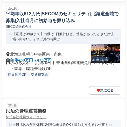
正社員
平均年収612万円|SECOMのセキュリティ|北海道全域で
募集|入社当月に初給与を振り込み
SECOM株式会社
【応募は39歳まで】出動は1日数件ほど。連絡があったときだけ現
場へ向かい、それ以外の時間は...
北海道札幌市中央区南一条東
年俸450万円～475万円
求める人材: 【応募条件】普通自動車運転免許（AT限定可）
・業界・職種未経験OK...
即日勤務OK
交通費支給
気になる
正社員
民泊の管理運営業務
株式会社札幌ウィークリー
土日祝休み年間休日124日◎未経験OK！民泊を支えるお仕事！