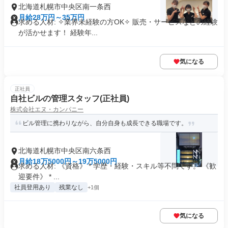
北海道札幌市中央区南一条西
月給28万円～35万円
求める人材: ✧業界未経験の方OK✧ 販売・サービスなどの経験
が活かせます！ 経験年...
気になる
正社員
自社ビルの管理スタッフ(正社員)
株式会社エヌ・カンパニー
ビル管理に携わりながら、自分自身も成長できる職場です。
北海道札幌市中央区南六条西
月給18万5000円～19万5000円
求める人材: 《資格》 * 学歴・経験・スキル等不問です。 《歓
迎要件》 * ...
社員登用あり
残業なし
+1個
気になる