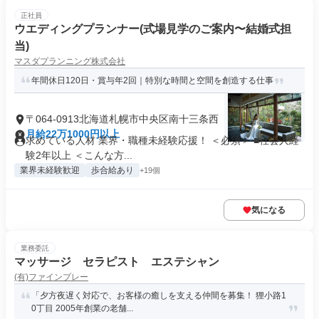
正社員
ウエディングプランナー(式場見学のご案内〜結婚式担
当)
マスダプランニング株式会社
年間休日120日・賞与年2回｜特別な時間と空間を創造する仕事
〒064-0913北海道札幌市中央区南十三条西
月給22万1000円以上
求めている人材 業界・職種未経験応援！ ＜必須＞ ■社会人経
験2年以上 ＜こんな方...
業界未経験歓迎
歩合給あり
+19個
気になる
業務委託
マッサージ セラピスト エステシャン
(有)ファインプレー
「夕方夜遅く対応で、お客様の癒しを支える仲間を募集！ 狸小路1
0丁目 2005年創業の老舗...