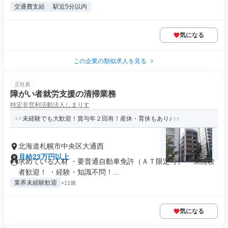
交通費支給
駅近5分以内
気になる
この企業の類似求人を見る
正社員
障がい者就労支援の清掃業務
特定非営利活動法人しまりす
未経験でも大歓迎！賞与年２回有！産休・育休もあり♪
北海道札幌市中央区大通西
月給23万円以上
求めている人材 ・要普通自動車免許（ＡＴ限定可） ・未経験
者歓迎！ ・経験・知識不問！...
業界未経験歓迎
+11個
気になる