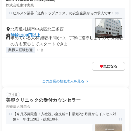
株式会社東洋実業
ビルメン業界「道内トップクラス」の安定企業からの求人です！
北海道札幌市中央区北三条西
時給1200円以上
求めている人材 経験不問かつ、丁寧に指導しますので 未経験
の方も安心してスタートできま...
業界未経験歓迎
+13個
気になる
この企業の類似求人を見る
正社員
美容クリニックの受付カウンセラー
医療法人誠崇会
【今月応募限定！入社祝い金支給✧】最短2か月目からインセン対
象✧｜年休120日・残業10時...