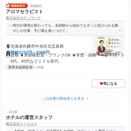
業務委託
アロマセラピスト
株式会社ボディワーク
時代や環境が変わっても、未経験から始めてもずっと続けられる癒
やしの仕事。手に職を身につけて...
北海道札幌市中央区北五条西
時給2232円～4368円
資格 ★未経験歓迎・ブランクOK ★学歴・経験・年齢不問！3
0代、40代などミドル世代...
業界未経験歓迎
+15個
気になる
この企業の類似求人を見る
正社員
ホテルの運営スタッフ
株式会社イースカイ