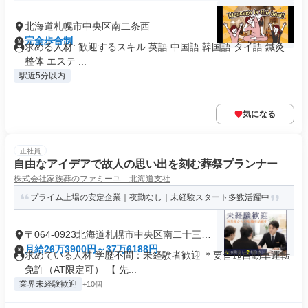
北海道札幌市中央区南二条西
完全歩合制
求める人材: 歓迎するスキル 英語 中国語 韓国語 タイ語 鍼灸
整体 エステ ...
駅近5分以内
気になる
正社員
自由なアイデアで故人の思い出を刻む葬祭プランナー
株式会社家族葬のファミーユ 北海道支社
プライム上場の安定企業｜夜勤なし｜未経験スタート多数活躍中
〒064-0923北海道札幌市中央区南二十三条
西
月給26万3900円～37万6188円
求めている人材 学歴不問：未経験者歓迎 ＊要普通自動車運転
免許（AT限定可） 【 先...
業界未経験歓迎
+10個