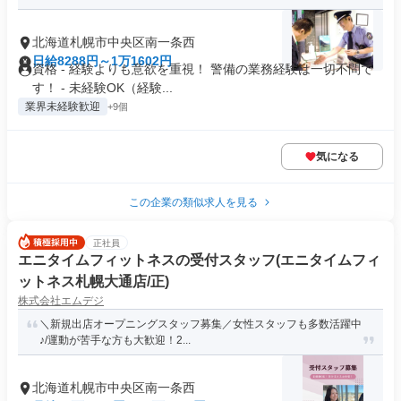
北海道札幌市中央区南一条西
日給8288円～1万1602円
資格 - 経験よりも意欲を重視！ 警備の業務経験は一切不問で
す！ - 未経験OK（経験...
業界未経験歓迎
+9個
気になる
この企業の類似求人を見る
正社員
エニタイムフィットネスの受付スタッフ(エニタイムフィ
ットネス札幌大通店/正)
株式会社エムデジ
＼新規出店オープニングスタッフ募集／女性スタッフも多数活躍中
♪/運動が苦手な方も大歓迎！2...
北海道札幌市中央区南一条西