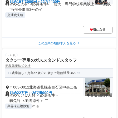
月給19万3000円～22万4400円
求める人材: <応募条件> ・短大・専門学校卒業以上 ・35歳以
下(例外事由3号のイ...
交通費支給
気になる
この企業の類似求人を見る
正社員
タクシー専用のガススタンドスタッフ
新和興産株式会社
残業無し！定年65歳◇70歳まで勤務延長OK✨
〒003-0012北海道札幌市白石区中央二条
月給22万円～26万5000円
求めている人材 ＜必須条件＞ ￣￣￣￣￣￣￣ ◆普通自動車運
転免許 ＜歓迎条件＞ ￣...
業界未経験歓迎
+25個