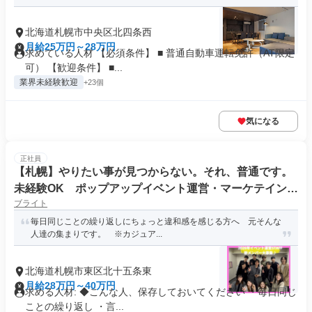
北海道札幌市中央区北四条西
月給25万円～28万円
求めている人材 【必須条件】 ■ 普通自動車運転免許（AT限定
可） 【歓迎条件】 ■...
業界未経験歓迎
+23個
気になる
正社員
【札幌】やりたい事が見つからない。それ、普通です。
未経験OK ポップアップイベント運営・マーケテイング
ブライト
STAFF
毎日同じことの繰り返しにちょっと違和感を感じる方へ 元そんな
人達の集まりです。 ※カジュア...
北海道札幌市東区北十五条東
月給28万円～40万円
求める人材: ◆こんな人、保存しておいてください ・毎日同じ
ことの繰り返し ・言...