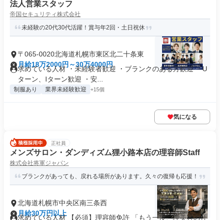
法人営業スタッフ
帝国セキュリティ株式会社
未経験の20代30代活躍！賞与年2回・土日祝休
〒065-0020北海道札幌市東区北二十条東
月給18万2000円～30万4000円
求めている人材 ・未経験者歓迎 ・ブランクのある方歓迎 ・U
ターン、Iターン歓迎 ・安...
制服あり
業界未経験歓迎
+15個
気になる
正社員
メンズサロン・ダンディズム狸小路本店の理容師Staff
株式会社将軍ジャパン
ブランクがあっても、戻れる場所があります。久々の復帰も応援！
北海道札幌市中央区南三条西
月給30万円以上
求めている人材 【必須】理容師免許 「もう一度、理美容の仕