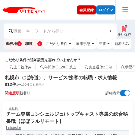
会員登録
ログイン
職種・キーワードから探す
条件保存
勤務地
職種
こだわり条件
雇用形態
年収
新着のみ
1
1
こだわり条件の追加設定を忘れていませんか？
土日祝休み
年間休日120日以上
完全週休2日制
学歴
札幌市（北海道）、サービス/接客の転職・求人情報
912
件
1
〜
100
件目を表示中
関連度順
新着順
詳細表示
正社員
チーム専属コンシェルジュ/トップキャスト専属の総合秘
書職【ほぼフルリモート】
Leicester