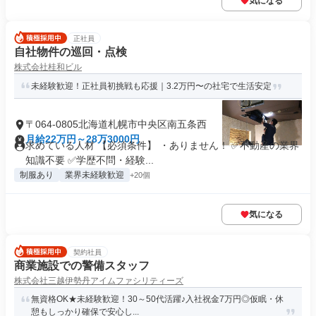
気になる
正社員
自社物件の巡回・点検
株式会社桂和ビル
未経験歓迎！正社員初挑戦も応援｜3.2万円〜の社宅で生活安定
〒064-0805北海道札幌市中央区南五条西
月給22万円～28万3000円
求めている人材 【必須条件】 ・ありません！ ✅不動産の業界
知識不要 ✅学歴不問・経験...
制服あり
業界未経験歓迎
+20個
気になる
契約社員
商業施設での警備スタッフ
株式会社三越伊勢丹アイムファシリティーズ
無資格OK★未経験歓迎！30～50代活躍♪入社祝金7万円◎仮眠・休
憩もしっかり確保で安心し...