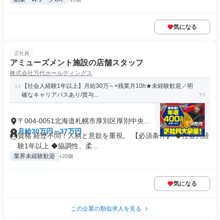
気になる
正社員
アミューズメント施設の店舗スタッフ
株式会社万代ホールディングス
【社会人経験1年以上】月給30万～×残業月10h★未経験歓迎／明
確なキャリアパスあり/賞与...
〒004-0051北海道札幌市厚別区厚別中央一
条
月給30万円～37万円
資格 経歴不問！人柄と意欲を重視。 【必須条件】 ◆社会人経
験1年以上 ◆協調性、柔...
業界未経験歓迎
+20個
気になる
この企業の類似求人を見る