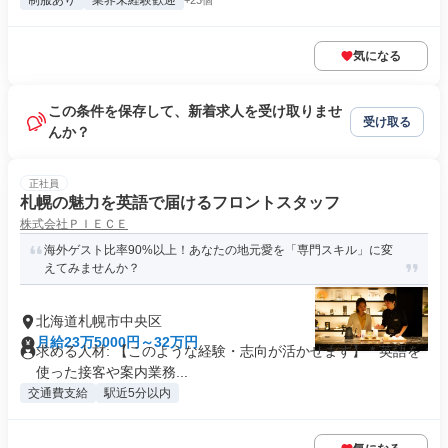
制服あり
業界未経験歓迎
+23個
気になる
この条件を保存して、新着求人を受け取りませ
受け取る
んか？
正社員
札幌の魅力を英語で届けるフロントスタッフ
株式会社ＰＩＥＣＥ
海外ゲスト比率90%以上！あなたの地元愛を「専門スキル」に変
えてみませんか？
北海道札幌市中央区
月給23万5000円～32万円
求める人材: 【このような経験・志向が活かせます】 * 英語を
使った接客や案内業務...
交通費支給
駅近5分以内