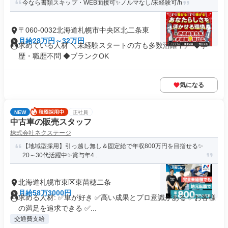
今なら書類スキップ・WEB面接可✨️ノルマなし/未経験可/h
〒060-0032北海道札幌市中央区北二条東
月給28万円～32万円
求めている人材 ＼未経験スタートの方も多数活躍中／ ◆学
歴・職歴不問 ◆ブランクOK
気になる
NEW
正社員
中古車の販売スタッフ
株式会社ネクステージ
【地域型採用】引っ越し無し＆固定給で年収800万円を目指せる✨
20～30代活躍中✨賞与年4...
北海道札幌市東区東苗穂二条
月給58万3000円
求める人材: ✅車が好き ✅高い成果とプロ意識がある ✅お客様
の満足を追求できる ✅...
交通費支給