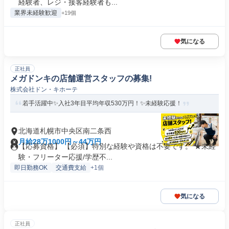
経験者、レジ・接客経験者も...
業界未経験歓迎
+19個
気になる
正社員
メガドンキの店舗運営スタッフの募集!
株式会社ドン・キホーテ
若手活躍中✨入社3年目平均年収530万円！✨未経験応援！
北海道札幌市中央区南二条西
月給28万1000円～44万円
【応募資格】 【必須】特別な経験や資格は不要です。 ★未経
験・フリーター応援/学歴不...
即日勤務OK
交通費支給
+1個
気になる
正社員