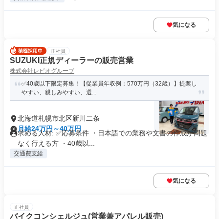
気になる
正社員
SUZUKI正規ディーラーの販売営業
株式会社レピオグループ
✅40歳以下限定募集！【従業員年収例：570万円（32歳）】提案し
やすい、親しみやすい、選...
北海道札幌市北区新川二条
月給24万円～40万円
求める人材: ✅応募条件 ・日本語での業務や文書の作成が問題
なく行える方 ・40歳以...
交通費支給
気になる
正社員
バイクコンシェルジュ(営業兼アパレル販売)