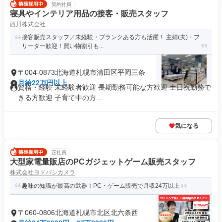
契約社員
寝具やインテリア用品の接客・販売スタッフ
西川株式会社
接客販売スタッフ／未経験・ブランクある方も活躍！ 主婦(夫)・フ
リーター歓迎！買い物割引も...
〒004-0873北海道札幌市清田区平岡三条
月給22万円以上
資格・経験 未経験者歓迎 長期勤務可能な方歓迎 土日祝勤務で
きる方歓迎 子育て中の方...
気になる
正社員
大型家電量販店のPCガジェットゲーム販売スタッフ
株式会社ヨドバシカメラ
趣味の知識が最高の武器！PC・ゲーム販売で月収24万以上
〒060-0806北海道札幌市北区北六条西