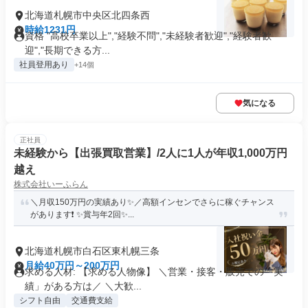
北海道札幌市中央区北四条西
時給1231円
資格 "高校卒業以上","経験不問","未経験者歓迎","経験者歓
迎","長期できる方...
社員登用あり
+14個
気になる
正社員
未経験から【出張買取営業】/2人に1人が年収1,000万円
越え
株式会社いーふらん
＼月収150万円の実績あり✨／高額インセンでさらに稼ぐチャンス
があります❗ ✨賞与年2回✨...
北海道札幌市白石区東札幌三条
月給40万円～200万円
求める人材: 【求める人物像】 ＼営業・接客・販売での「実
績」がある方は／ ＼大歓...
シフト自由
交通費支給