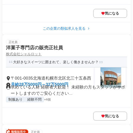
気になる
この企業の類似求人を見る
正社員
洋菓子専門店の販売正社員
株式会社シャルロット
大好きなスイーツに囲まれて、楽しく働きませんか？
〒001-0035北海道札幌市北区北三十五条西
月給28万5000円～32万5000円
求めている人材 経験者大歓迎！ 未経験の方もスタッフがサポ
ートしますのでご安心ください...
制服あり
経験不問
+4個
気になる
正社員