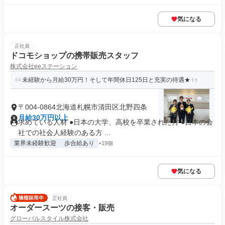
気になる
正社員
ドコモショップの携帯販売スタッフ
株式会社eeステーション
未経験から月給30万円！そして年間休日125日と充実の待遇★
〒004-0864北海道札幌市清田区北野四条
月給30万円以上
求めている人材 ●日本の大学、高校を卒業された方 ●日本の会
社での社会人経験のある方 ...
業界未経験歓迎
歩合給あり
+19個
気になる
正社員
オーダースーツの接客・販売
グローバルスタイル株式会社