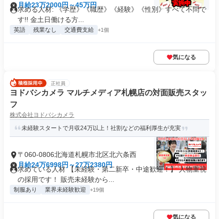
月給23万2000円～45万円
求める人材: ​《学歴》《職歴》《経験》《性別》すべて不問で
す!! 金土日働ける方...
英語
残業なし
交通費支給
+1個
気になる
正社員
ヨドバシカメラ マルチメディア札幌店の対面販売スタッ
フ
株式会社ヨドバシカメラ
未経験スタートで月収24万以上！社割などの福利厚生が充実
〒060-0806北海道札幌市北区北六条西
月給24万6998円～27万2380円
求めている人材 【未経験・第二新卒・中途歓迎！】 人物重視
の採用です！ 販売未経験から...
制服あり
業界未経験歓迎
+19個
気になる