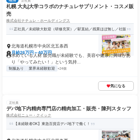
NEW
正社員
札幌 大丸|大学コラボのナチュレサプリメント・コスメ販
売
株式会社ナチュレ・ホールディングス
正社員／未経験大歓迎（研修充実）／駅直結／残業ほぼ無し／社販
北海道札幌市中央区北五条西
月給26万円～40万円
求めている人材 販売職が未経験でも、美容や健康に興味があ
り「やってみたい！」という気持...
制服あり
業界未経験歓迎
+24個
気になる
正社員
デパ地下内精肉専門店の精肉加工・販売・陳列スタッフ
株式会社ニュー・クイック
【未経験者OK】東急百貨店デパ地下で働く！