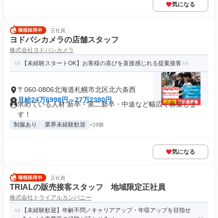
気になる
正社員
ヨドバシカメラの店舗スタッフ
株式会社ヨドバシカメラ
【未経験スタートOK】お客様の喜びを直接感じれる提案接客
〒060-0806北海道札幌市北区北六条西
月給24万6998円～27万2380円
求めている人材 新卒・第二新卒・中途など幅広く募集しま
す！
制服あり
業界未経験歓迎
+19個
気になる
正社員
TRIALの販売接客スタッフ 地域限定正社員
株式会社トライアルカンパニー
【未経験歓迎】年齢不問／キャリアアップ・年収アップを目指せ