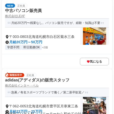
NEW
正社員
中古パソコン販売員
株式会社LEAF
月給20万円〜残業なし。パソコン販売ですが、経験・知識は不要
〒003-0803北海道札幌市白石区菊水三条
月給20万円～50万円
学歴不問
即日勤務OK
+2個
気になる
正社員
adidas(アディダス)の販売スタッフ
株式会社インター・ベル
急募／有名スポーツブランドで働く／第二新卒歓迎／
〒062-0053北海道札幌市豊平区月寒東三条
月給23万円～25万円
求めている人材 ・フリーターから初めての社員になる、を応