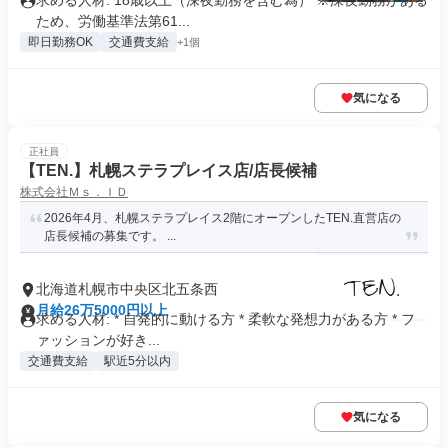
求める人材: 18歳以上（深夜勤務を含む為） ※深夜勤務がある
ため、労働基準法第61...
即日勤務OK
交通費支給
+1個
気になる
正社員
【TEN.】札幌ステラプレイス店/店長候補
株式会社Ｍｓ．ＩＤ
2026年4月、札幌ステラプレイス2階にオープンしたTEN.直営店の
店長候補の募集です。 ...
北海道札幌市中央区北五条西
月給26万5000円以上
求める人材: * 自発的に動ける方 * 柔軟な発想力がある方 * フ
ァッションが好き...
交通費支給
駅近5分以内
気になる