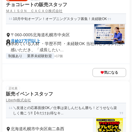
チョコレートの販売スタッフ
ＭＡＩＳＯＮ ＣＡＣＡＯ株式会社
10月中旬オープン！オープニングスタッフ募集！未経験OK
〒060-0005北海道札幌市中央区
月給27万円以上
求めている人材 ・学歴不問 ・未経験OK 当社のビジョンに共
感いただき、「成長したい...
制服あり
業界未経験歓迎
+17個
気になる
正社員
販売イベントスタッフ
Liberty株式会社
＼友達との応募面接OK／仕事は楽しんだもん勝ち！どうせなら楽
しく働こう!!【今だけお得なキ...
北海道札幌市中央区南二条西