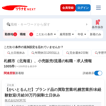
会員登録
ログイン
職種・キーワードから探す
条件保存
勤務地
職種
こだわり条件
雇用形態
年収
新着のみ
1
1
こだわり条件の追加設定を忘れていませんか？
土日祝休み
年間休日120日以上
完全週休2日制
学歴
札幌市（北海道）、小売販売/流通の転職・求人情報
1005
件
1
〜
100
件目を表示中
関連度順
新着順
詳細表示
正社員
【かいとるんだ】ブランド品の買取営業/札幌営業所/未経
験歓迎/月給30万円保障/土日休み
株式会社NORTE