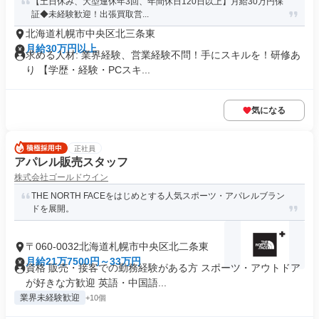
【土日休み、大型連休年3回、年間休日120日以上】月給30万円保
証◆未経験歓迎！出張買取営...
北海道札幌市中央区北三条東
月給30万円以上
求める人材: 業界経験、営業経験不問！手にスキルを！研修あ
り 【学歴・経験・PCスキ...
気になる
正社員
アパレル販売スタッフ
株式会社ゴールドウイン
THE NORTH FACEをはじめとする人気スポーツ・アパレルブラン
ドを展開。
〒060-0032北海道札幌市中央区北二条東
月給21万7500円～33万円
資格 販売・接客での勤務経験がある方 スポーツ・アウトドア
が好きな方歓迎 英語・中国語...
業界未経験歓迎
+10個