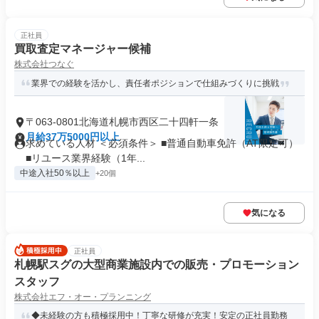
正社員
買取査定マネージャー候補
株式会社つなぐ
業界での経験を活かし、責任者ポジションで仕組みづくりに挑戦
〒063-0801北海道札幌市西区二十四軒一条
月給37万5000円以上
求めている人材 ＜必須条件＞ ■普通自動車免許（AT限定可）
■リユース業界経験（1年...
中途入社50％以上
+20個
気になる
正社員
札幌駅スグの大型商業施設内での販売・プロモーション
スタッフ
株式会社エフ・オー・プランニング
◆未経験の方も積極採用中！丁寧な研修が充実！安定の正社員勤務