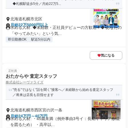
◆札幌駅徒歩5分／月給22万5...
北海道札幌市北区
月給22万5000円以上
求める人材: ◆未経験・正社員デビューの方歓迎！◆ あなたの
「やってみたい」という気...
即日勤務OK
駅近5分以内
気になる
正社員
おたからや 査定スタッフ
株式会社レーヴァライズ
"売る"ではなく"話を聞く"接客へ／未経験から始める査定スタッフ
／将来は店長も目指せます
北海道札幌市西区宮の沢一条
月給24万円～40万円
求める人材: ・45歳未満（例外事由3号イ：長期キャリア形成
を図るため） ・高卒以...