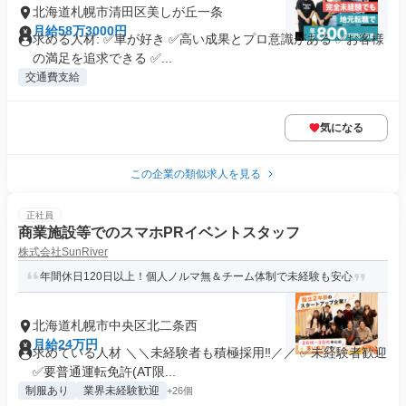
北海道札幌市清田区美しが丘一条
月給58万3000円
求める人材: ✅車が好き ✅高い成果とプロ意識がある ✅お客様
の満足を追求できる ✅...
交通費支給
気になる
この企業の類似求人を見る
正社員
商業施設等でのスマホPRイベントスタッフ
株式会社SunRiver
年間休日120日以上！個人ノルマ無＆チーム体制で未経験も安心
北海道札幌市中央区北二条西
月給24万円
求めている人材 ＼＼未経験者も積極採用‼／／ ✅未経験者歓迎
✅要普通運転免許(AT限...
制服あり
業界未経験歓迎
+26個