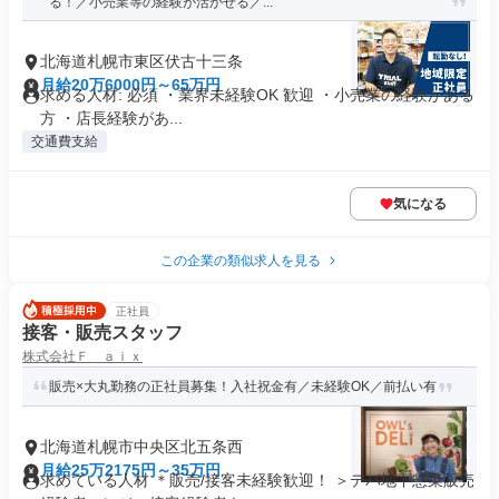
る！／小売業等の経験が活かせる／...
北海道札幌市東区伏古十三条
月給20万6000円～65万円
求める人材: 必須 ・業界未経験OK 歓迎 ・小売業の経験がある
方 ・店長経験があ...
交通費支給
気になる
この企業の類似求人を見る
正社員
接客・販売スタッフ
株式会社Ｆ ａｉｘ
販売×大丸勤務の正社員募集！入社祝金有／未経験OK／前払い有
北海道札幌市中央区北五条西
月給25万2175円～35万円
求めている人材 ＊販売/接客未経験歓迎！ ＞デパ地下惣菜販売