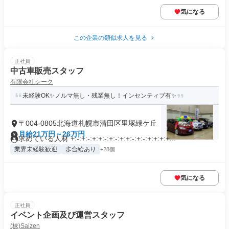
気になる
この企業の類似求人を見る
正社員
中古車販売スタッフ
有限会社シーク
未経験OK✨ノルマ無し・残業無し！インセンティブ有✨
〒004-0805北海道札幌市清田区里塚緑ケ丘
月給21万円～26万円
求めている人材 +:-:+:-:+:+:-:+:-:+:+:-:+:-:+:+:+:+...
業界未経験歓迎
歩合給あり
+28個
気になる
正社員
イベント企画及び運営スタッフ
(株)Saizen