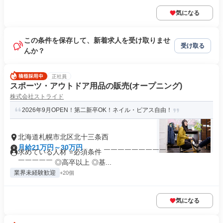
気になる
この条件を保存して、新着求人を受け取りませ
受け取る
んか？
正社員
スポーツ・アウトドア用品の販売(オープニング)
株式会社ストライド
2026年9月OPEN！第二新卒OK！ネイル・ピアス自由！
北海道札幌市北区北十三条西
月給21万円～30万円
求めている人材 ⭐必須条件 ￣￣￣￣￣￣￣￣￣￣￣￣￣￣￣
￣￣￣￣￣ ◎高卒以上 ◎基...
業界未経験歓迎
+20個
気になる