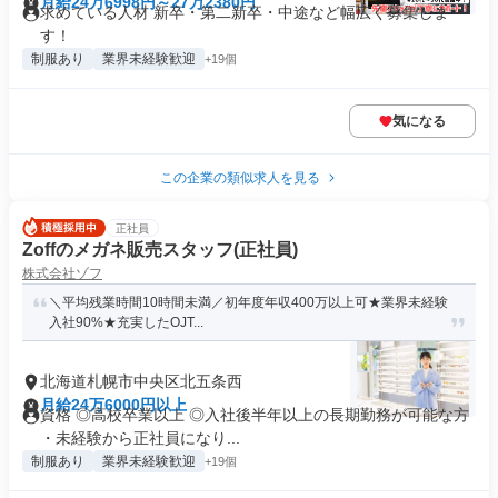
月給24万6998円～27万2380円
求めている人材 新卒・第二新卒・中途など幅広く募集しま
す！
制服あり
業界未経験歓迎
+19個
気になる
この企業の類似求人を見る
正社員
Zoffのメガネ販売スタッフ(正社員)
株式会社ゾフ
＼平均残業時間10時間未満／初年度年収400万以上可★業界未経験
入社90%★充実したOJT...
北海道札幌市中央区北五条西
月給24万6000円以上
資格 ◎高校卒業以上 ◎入社後半年以上の長期勤務が可能な方
・未経験から正社員になり...
制服あり
業界未経験歓迎
+19個