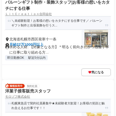
バルーンギフト制作・装飾スタッフ|お客様の想いをカタ
チにする仕事
ＬｉｔＣｒｅａｔｉｏｎ合同会社
＼未経験歓迎！お客様の想いをカタチにする仕事です／ バルーン
ギフト制作と出張装飾を行うス...
北海道札幌市西区発寒十一条
月給22万1000円以上
求める人材: 【対象となる方】 * 明るく前向きにかつ迅速丁寧
に仕事に取り組める方...
即日勤務OK
駅近5分以内
気になる
契約社員
洋菓子接客販売スタッフ
モロゾフ株式会社
札幌東急店で契約社員募集中★未経験者大歓迎！お客様の笑顔と触
れ合えるお仕事です！！