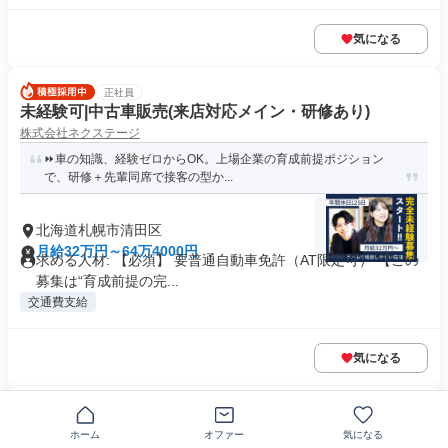
気になる
正社員
未経験可|中古車販売(来店対応メイン・研修あり)
株式会社ネクステージ
⏩️車の知識、経験ゼロからOK。上場企業の育成前提ポジション
で、研修＋先輩同席で接客の型か...
北海道札幌市清田区
月給32万円～64万4000円
求める人材: 【必須】 要普通自動車免許（AT限定可） 【この
募集は“育成前提の完...
交通費支給
気になる
正社員
未経験可|査定から学べるクルマ買取スタッフ
ホーム
オファー
気になる