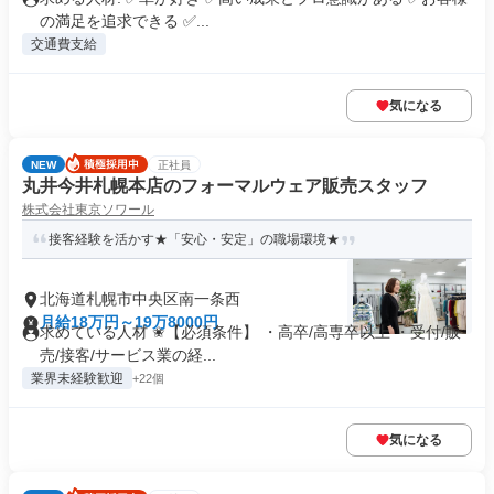
の満足を追求できる ✅...
交通費支給
気になる
NEW
正社員
丸井今井札幌本店のフォーマルウェア販売スタッフ
株式会社東京ソワール
接客経験を活かす★「安心・安定」の職場環境★
北海道札幌市中央区南一条西
月給18万円～19万8000円
求めている人材 ✬【必須条件】 ・高卒/高専卒以上 ・受付/販
売/接客/サービス業の経...
業界未経験歓迎
+22個
気になる