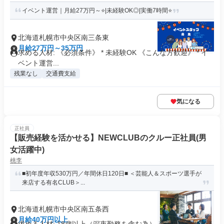
イベント運営｜月給27万円～⭐|未経験OK◎|実働7時間⭐
北海道札幌市中央区南三条東
月給27万円～35万円
求める人材: 《必須条件》 * 未経験OK 《こんな方歓迎》 * イ
ベント運営...
残業なし
交通費支給
気になる
正社員
【販売経験を活かせる】NEWCLUBのクルー正社員(男
女活躍中)
桃李
■初年度年収530万円／年間休日120日■ ＜芸能人＆スポーツ選手が
来店する有名CLUB＞...
北海道札幌市中央区南五条西
月給40万円以上