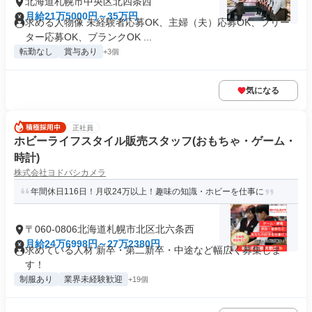
北海道札幌市中央区北四条西
月給21万5000円～35万円
求める人物像 未経験者応募OK、主婦（夫）応募OK、フリー
ター応募OK、ブランクOK ...
転勤なし
賞与あり
+3個
気になる
正社員
ホビーライフスタイル販売スタッフ(おもちゃ・ゲーム・
時計)
株式会社ヨドバシカメラ
年間休日116日！月収24万以上！趣味の知識・ホビーを仕事に
〒060-0806北海道札幌市北区北六条西
月給24万6998円～27万2380円
求めている人材 新卒・第二新卒・中途など幅広く募集しま
す！
制服あり
業界未経験歓迎
+19個