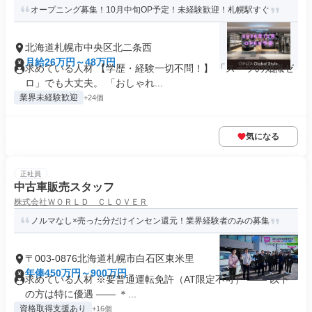
オープニング募集！10月中旬OP予定！未経験歓迎！札幌駅すぐ
北海道札幌市中央区北二条西
月給26万円～48万円
求めている人材 【学歴・経験一切不問！】 「スーツの知識ゼ
ロ」でも大丈夫。 「おしゃれ...
業界未経験歓迎
+24個
気になる
正社員
中古車販売スタッフ
株式会社ＷＯＲＬＤ ＣＬＯＶＥＲ
ノルマなし×売った分だけインセン還元！業界経験者のみの募集
〒003-0876北海道札幌市白石区東米里
年俸450万円～900万円
求めている人材 ※要普通運転免許（AT限定不可） ―― 以下
の方は特に優遇 ―― ＊...
資格取得支援あり
+16個