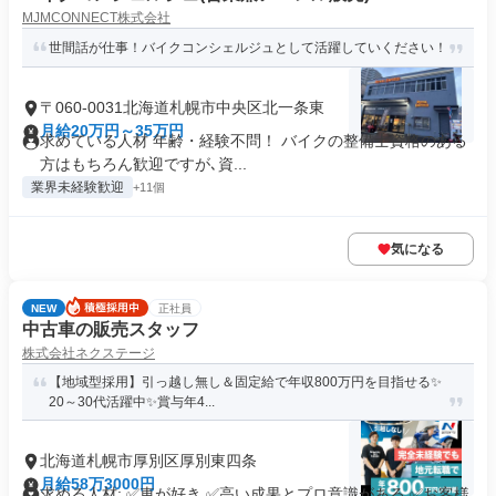
MJMCONNECT株式会社
世間話が仕事！バイクコンシェルジュとして活躍していください！
〒060-0031北海道札幌市中央区北一条東
月給20万円～35万円
求めている人材 年齢・経験不問！ バイクの整備士資格のある
方はもちろん歓迎ですが､資...
業界未経験歓迎
+11個
気になる
NEW
正社員
中古車の販売スタッフ
株式会社ネクステージ
【地域型採用】引っ越し無し＆固定給で年収800万円を目指せる✨
20～30代活躍中✨賞与年4...
北海道札幌市厚別区厚別東四条
月給58万3000円
求める人材: ✅車が好き ✅高い成果とプロ意識がある ✅お客様