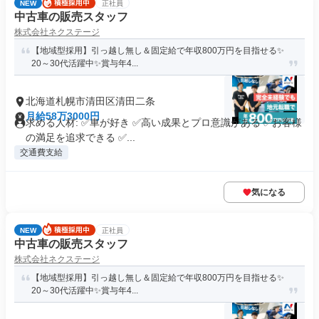
NEW
正社員
中古車の販売スタッフ
株式会社ネクステージ
【地域型採用】引っ越し無し＆固定給で年収800万円を目指せる✨
20～30代活躍中✨賞与年4...
北海道札幌市清田区清田二条
月給58万3000円
求める人材: ✅車が好き ✅高い成果とプロ意識がある ✅お客様
の満足を追求できる ✅...
交通費支給
気になる
NEW
正社員
中古車の販売スタッフ
株式会社ネクステージ
【地域型採用】引っ越し無し＆固定給で年収800万円を目指せる✨
20～30代活躍中✨賞与年4...